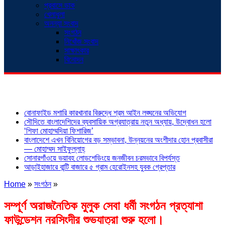
প্রবাসে ডাক
খেলাধুলা
অনন্যা সংবাদ
সংগঠন
নিখোঁজ সংবাদ
সাক্ষাৎকার
বিনোদন
শিরোনাম
বোনাফাইড মশারি কারখানার বিরুদ্ধে শ্রম আইন লঙ্ঘনের অভিযোগ
সৌদিতে বাংলাদেশিদের ব্যবসায়িক অগ্রযাত্রায় নতুন অধ্যায়, উদ্বোধন হলো
‘শিফা মোহাম্মদিয়া ফিশারিজ’
বাংলাদেশে এখন বিনিয়োগের বড় সম্ভাবনা, উন্নয়নের অংশীদার হোন প্রবাসীরা
— মোহাম্মদ সাইফুল্লাহ্
সোনারগাঁওয়ে ভয়াবহ লোডশেডিংয়ে জনজীবন চরমভাবে বিপর্যস্ত
আড়াইহাজারে বান্টি বাজারে ৫ গ্রাম হেরোইনসহ যুবক গ্রেপ্তার
Home
»
সংগঠন
»
সম্পূর্ণ অরাজনৈতিক মুলুক সেবা ধর্মী সংগঠন প্রত্যাশা
ফাউন্ডেশন নরসিংদীর শুভযাত্রা শুরু হলো।