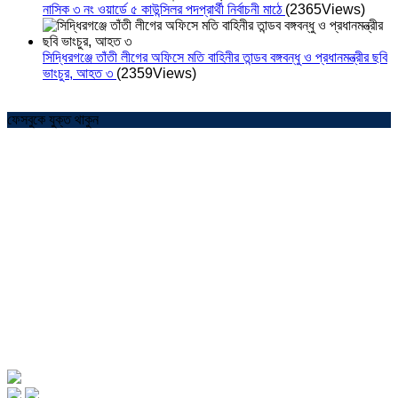
নাসিক ৩ নং ওয়ার্ডে ৫ কাউন্সিলর পদপ্রার্থী নির্বাচনী মাঠে
(2365Views)
সিদ্ধিরগঞ্জে তাঁতী লীগের অফিসে মতি বাহিনীর তান্ডব বঙ্গবন্ধু ও প্রধানমন্ত্রীর ছবি
ভাংচুর, আহত ৩
(2359Views)
ফেসবুকে যুক্ত থাকুন