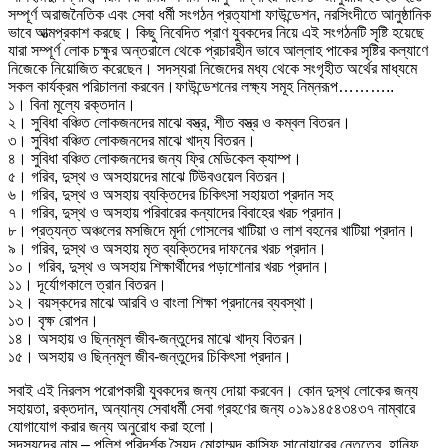
সম্পূর্ণ অরাজনৈতিক এবং সেবা ধর্মী সংগঠন প্রত্যাশা ফাউন্ডেশন, নরসিংদীতে আনুষ্ঠানিক
ভাবে আত্মপ্রকাশ করছে। কিছু নিবেদিত প্রাণ যুবকদের নিয়ে এই সংগঠনটি সৃষ্টি হয়েছে
যারা সম্পূর্ণ লোক চক্ষুর অন্তরালে থেকে প্রচারহীন ভাবে আল্লাহ পাকের সৃষ্টির কল্যাণে
নিজেকে নিয়োজিত করেছেন। সদস্যরা নিজেদের মধ্য থেকে সংগৃহীত অর্থের মাধ্যমে
সকল কার্যক্রম পরিচালনা করবেন।ফাউন্ডেশনের লক্ষ্য সমূহ নিম্নরূপ………..
১। বিনা মূল্যে রক্তদান।
২। সুবিধা বঞ্চিত লোকজনদের মাঝে বস্ত্র, শীত বস্ত্র ও কম্বল বিতরন।
৩। সুবিধা বঞ্চিত লোকজনদের মাঝে খাদ্য বিতরন।
৪। সুবিধা বঞ্চিত লোকজনদের জন্য ফ্রি মেডিকেল ক্যাম্প।
৫। গরিব, দুস্থ ও অসহায়দের মাঝে টিউবওয়েল বিতরন।
৬। গরিব, দুস্থ ও অসহায় ব্যক্তিদের চিকিৎসা সহায়তা প্রদান সহ
৭। গরিব, দুস্থ ও অসহায় পরিবারের কন্যাদের বিবাহের খরচ প্রদান।
৮। প্রত্যন্ত অঞ্চলের মসজিদে মূর্দা গোসলের খাটিয়া ও লাশ বহনের খাটিয়া প্রদান।
৯। গরিব, দুস্থ ও অসহায় মৃত ব্যক্তিদের দাফনের খরচ প্রদান।
১০। গরিব, দুস্থ ও অসহায় শিক্ষার্থীদের পড়াশোনার খরচ প্রদান।
১১। দূর্যোগকালে ত্রান বিতরন।
১২। বয়স্কদের মাঝে আরবি ও বাংলা শিক্ষা প্রদানের ব্যবস্থা।
১৩। বৃক্ষ রোপন।
১৪। অসহায় ও ছিন্নমূল জীব-জন্তুদের মাঝে খাদ্য বিতরন।
১৫। অসহায় ও ছিন্নমূল জীব-জন্তুদের চিকিৎসা প্রদান।
সবাই এই নিরলস পরোপকারী যুবকদের জন্য দোয়া করবেন। কোন দুস্থ লোকের জন্য
সহায়তা, রক্তদান, অন্যান্য সেবাধর্মী সেবা গ্রহণের জন্য ০১৯১৪৫৪৩৪৩৭ নাম্বারে
যোগাযোগ করার জন্য অনুরোধ করা হলো।
সদস্যদের নাম – পুলিশ পরিদর্শক সৈয়দ মোহাম্মদ কাসিফ সানোয়ারের নেতৃত্বে, হানিফ