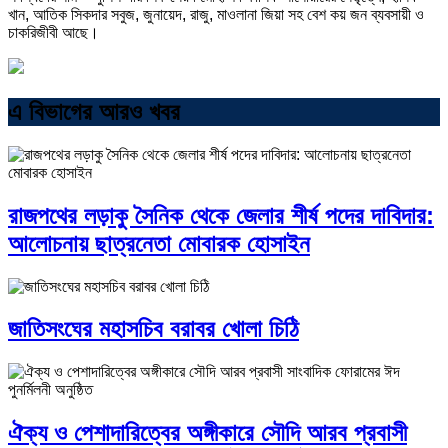
খান, আতিক সিকদার সবুজ, জুনায়েদ, রাজু, মাওলানা জিয়া সহ বেশ কয় জন ব্যবসায়ী ও
চাকরিজীবী আছে।
এ বিভাগের আরও খবর
রাজপথের লড়াকু সৈনিক থেকে জেলার শীর্ষ পদের দাবিদার:
আলোচনায় ছাত্রনেতা মোবারক হোসাইন
জাতিসংঘের মহাসচিব বরাবর খোলা চিঠি
ঐক্য ও পেশাদারিত্বের অঙ্গীকারে সৌদি আরব প্রবাসী