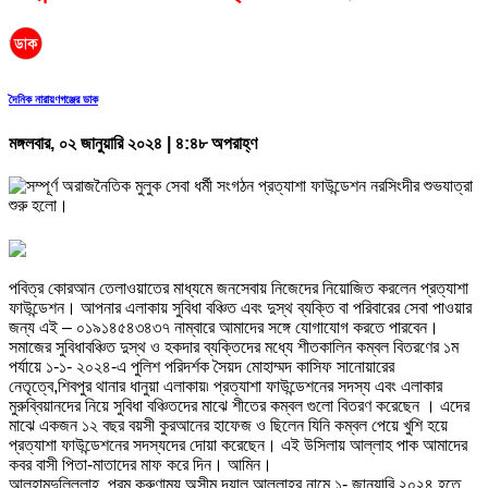
দৈনিক নারায়ণগঞ্জের ডাক
মঙ্গলবার, ০২ জানুয়ারি ২০২৪ | ৪:৪৮ অপরাহ্ণ
পবিত্র কোরআন তেলাওয়াতের মাধ্যমে জনসেবায় নিজেদের নিয়োজিত করলেন প্রত্যাশা
ফাউন্ডেশন। আপনার এলাকায় সুবিধা বঞ্চিত এবং দুস্থ ব্যক্তি বা পরিবারের সেবা পাওয়ার
জন্য এই – ০১৯১৪৫৪৩৪৩৭ নাম্বারে আমাদের সঙ্গে যোগাযোগ করতে পারবেন।
সমাজের সুবিধাবঞ্চিত দুস্থ ও হকদার ব্যক্তিদের মধ্যে শীতকালিন কম্বল বিতরণের ১ম
পর্যায়ে ১-১- ২০২৪-এ পুলিশ পরিদর্শক সৈয়দ মোহাম্মদ কাসিফ সানোয়ারের
নেতৃত্বে,শিবপুর থানার ধানুয়া এলাকায়৷ প্রত্যাশা ফাউন্ডেশনের সদস্য এবং এলাকার
মুরুব্বিয়ানদের নিয়ে সুবিধা বঞ্চিতদের মাঝে শীতের কম্বল গুলো বিতরণ করেছেন । এদের
মাঝে একজন ১২ বছর বয়সী কুরআনের হাফেজ ও ছিলেন যিনি কম্বল পেয়ে খুশি হয়ে
প্রত্যাশা ফাউন্ডেশনের সদস্যদের দোয়া করেছেন। এই উসিলায় আল্লাহ পাক আমাদের
কবর বাসী পিতা-মাতাদের মাফ করে দিন। আমিন।
আলহামদুলিল্লাহ, পরম করুণাময় অসীম দয়ালু আল্লাহর নামে ১- জানুয়ারি ২০২৪ হতে