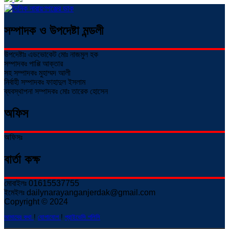
সম্পাদক ও উপদেষ্টা মন্ডলী
উপদেষ্টাঃ এডভোকেট মোঃ নাজমুল হক
সম্পাদকঃ পাপ্পি আক্তার
সহ সম্পাদকঃ মুহাম্মদ আলী
নির্বাহী সম্পাদকঃ ফাহাদুল ইসলাম
ব্যবস্থাপনা সম্পাদকঃ মোঃ তারেক হোসেন
অফিস
অফিসঃ
বার্তা কক্ষ
মোবাইলঃ 01615537755
ইমেইলঃ dailynarayanganjerdak@gmail.com
Copyright © 2024
আমাদের কথা
!
যোগাযোগ
!
প্রাইভেসি পলিসি