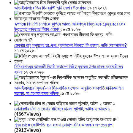
আড়াইহাজারে তিন দিনব্যাপী ভূমি মেলার উদ্বোধন
১৯ মে ২০২৬
রূপগঞ্জে বিএনপি নেতাকে কুপিয়ে আহত আধিপত্য বিস্তারকে কেন্দ্র করে ফের
উত্তপ্ত কাঞ্চনের বিরাব এলাকা
১৯ মে ২০২৬
মেঘনায় বালু দস্যুদের তাণ্ডব: প্রশাসনের নীরবতা কি রহস্য, নাকি যোগসাজশ?
১৭ মে ২০২৬
সিদ্ধিরগঞ্জের আদমজী বিহারী ক্যাম্পে নিরীহ যুবকের উপর মাদক ব্যবসায়ীদের
হামলা
১৬ মে ২০২৬
আড়াইহাজারে ‘সুজন’-এর দ্বি-বার্ষিক সম্মেলন অনুষ্ঠিত সভাপতি মনিরুজ্জামান
সরকার, সাধারণসম্পাদক শফিক
১৬ মে ২০২৬
সোনারগাঁয় চাঁদা না দেয়ায় বাড়িঘরে হামলা লুটপাট, আটক ২ আহত ১
(4567Views)
শূন্য থেকে কোটিপতি বনে যাওয়া সোহাগ রনির অন্ধকার জগতের গল্প
(3913Views)