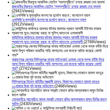
রাজধানীর মিরপুরে আবাসিক হোটেল ‘স্বপ্নপুরীতে’ চলছে রমরমা দেহ ব্যবসা
(2941Views)
এলপিজি’র মূল্যবৃদ্ধি জনগণের দুর্ভোগ বাড়বে : বাংলাদেশ ন্যাপ
(2912Views)
কাউন্সিলর কার্যালয়ে হামলার ঘটনায় মামলার প্রধান আসামী টাইগার ফারুক
প্রকাশ্যে ঘুরে বেড়াচ্ছে ধরছে না পুলিশ,আতংকে এলাকাবাসী
(2789Views)
নারায়ণগঞ্জ জেলার সিদ্ধিরগঞ্জ থানার সাইনবোর্ড এলাকা থেকে শুল্ক ফাঁকি দিয়ে
আসা বিপুল পরিমান ভারতীয় শাড়ি কাপড়সহ এক জনকে আটক করেছে কোস্ট
গার্ড*
(2741Views)
সিদ্ধিরগঞ্জে হিমেল বাহিনীর সন্ত্রাসী তান্ডব, বিকাশের দোকানে হামলা ভাংচুর
২০হাজার টাকা লুট থানায় অভিযোগ
(2466Views)
সোনারগাঁয়ে আলোচিত মাদক সম্রাট সোহাগ রনির আস্থাবাজন মামুন ডিবির জালে
আটক
(2430Views)