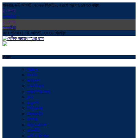
শনিবার, ৮ই আগস্ট, ২০২৬ খ্রিস্টাব্দ, ২৪শে শ্রাবণ, ১৪৩৩ বঙ্গাব্দ
ই পেপার
কনভাটার
ই পেপার
কনভাটার
আজ শনিবার | ৮ই আগস্ট, ২০২৬ খ্রিস্টাব্দ
Menu
প্রচ্ছদ
জাতীয়
সারাদেশ
ঢাকা বিভাগ
নারায়ণগঞ্জ সদর
বন্দর
ফতুল্লা
সিদ্ধিরগঞ্জ
সোনারগাঁও
রূপগঞ্জ
আড়াইহাজার
রাজনীতি
অর্থ ও বাণিজ্য