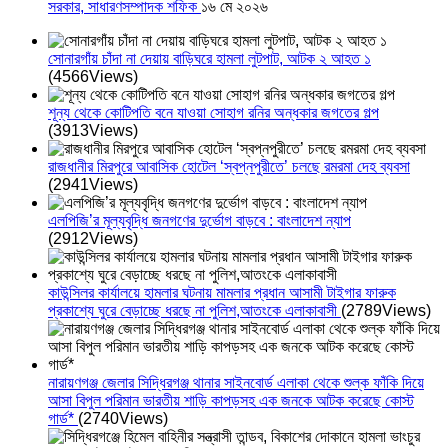
সরকার, সাধারণসম্পাদক শফিক
১৬ মে ২০২৬
সোনারগাঁয় চাঁদা না দেয়ায় বাড়িঘরে হামলা লুটপাট, আটক ২ আহত ১
(4566Views)
শূন্য থেকে কোটিপতি বনে যাওয়া সোহাগ রনির অন্ধকার জগতের গল্প
(3913Views)
রাজধানীর মিরপুরে আবাসিক হোটেল ‘স্বপ্নপুরীতে’ চলছে রমরমা দেহ ব্যবসা
(2941Views)
এলপিজি’র মূল্যবৃদ্ধি জনগণের দুর্ভোগ বাড়বে : বাংলাদেশ ন্যাপ
(2912Views)
কাউন্সিলর কার্যালয়ে হামলার ঘটনায় মামলার প্রধান আসামী টাইগার ফারুক
প্রকাশ্যে ঘুরে বেড়াচ্ছে ধরছে না পুলিশ,আতংকে এলাকাবাসী
(2789Views)
নারায়ণগঞ্জ জেলার সিদ্ধিরগঞ্জ থানার সাইনবোর্ড এলাকা থেকে শুল্ক ফাঁকি দিয়ে
আসা বিপুল পরিমান ভারতীয় শাড়ি কাপড়সহ এক জনকে আটক করেছে কোস্ট
গার্ড*
(2740Views)