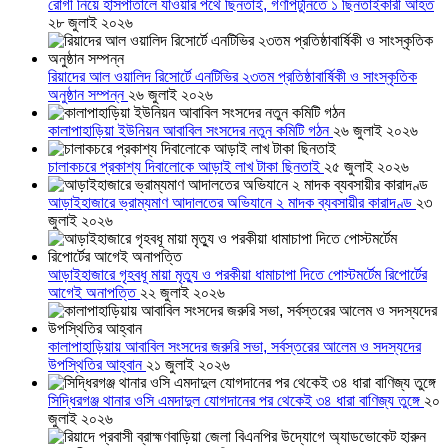
রোগী নিয়ে হাসপাতালে যাওয়ার পথে ছিনতাই, গণপিটুনিতে ১ ছিনতাইকারী আহত
২৮ জুলাই ২০২৬
রিয়াদের আল ওয়ালিদ রিসোর্টে এনটিভির ২৩তম প্রতিষ্ঠাবার্ষিকী ও সাংস্কৃতিক
অনুষ্ঠান সম্পন্ন
২৬ জুলাই ২০২৬
কালাপাহাড়িয়া ইউনিয়ন আবাবিল সংসদের নতুন কমিটি গঠন
২৬ জুলাই ২০২৬
চালাকচরে প্রকাশ্য দিবালোকে আড়াই লাখ টাকা ছিনতাই
২৫ জুলাই ২০২৬
আড়াইহাজারে ভ্রাম্যমাণ আদালতের অভিযানে ২ মাদক ব্যবসায়ীর কারাদণ্ড
২৩
জুলাই ২০২৬
আড়াইহাজারে গৃহবধূ মায়া মৃত্যু ও পরকীয়া ধামাচাপা দিতে পোস্টমর্টেম রিপোর্টের
আগেই অনাপত্তি
২২ জুলাই ২০২৬
কালাপাহাড়িয়ায় আবাবিল সংসদের জরুরি সভা, সর্বস্তরের আলেম ও সদস্যদের
উপস্থিতির আহ্বান
২১ জুলাই ২০২৬
সিদ্ধিরগঞ্জ থানার ওসি এমদাদুল যোগদানের পর থেকেই ৩৪ ধারা বাণিজ্য তুঙ্গে
২০
জুলাই ২০২৬