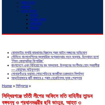
প্রবাসে ডাক
খেলাধুলা
অনন্যা সংবাদ
সংগঠন
নিখোঁজ সংবাদ
সাক্ষাৎকার
বিনোদন
শিরোনাম
বোনাফাইড মশারি কারখানার বিরুদ্ধে শ্রম আইন লঙ্ঘনের অভিযোগ
সৌদিতে বাংলাদেশিদের ব্যবসায়িক অগ্রযাত্রায় নতুন অধ্যায়, উদ্বোধন হলো
‘শিফা মোহাম্মদিয়া ফিশারিজ’
বাংলাদেশে এখন বিনিয়োগের বড় সম্ভাবনা, উন্নয়নের অংশীদার হোন প্রবাসীরা
— মোহাম্মদ সাইফুল্লাহ্
সোনারগাঁওয়ে ভয়াবহ লোডশেডিংয়ে জনজীবন চরমভাবে বিপর্যস্ত
আড়াইহাজারে বান্টি বাজারে ৫ গ্রাম হেরোইনসহ যুবক গ্রেপ্তার
Home
»
সিদ্ধিরগঞ্জ
»
সিদ্ধিরগঞ্জে তাঁতী লীগের অফিসে মতি বাহিনীর তান্ডব
বঙ্গবন্ধু ও প্রধানমন্ত্রীর ছবি ভাংচুর, আহত ৩