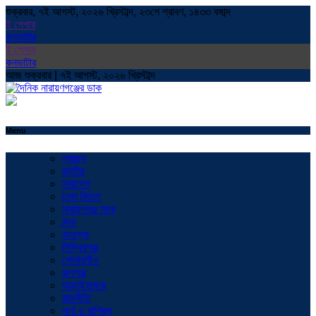
শুক্রবার, ৭ই আগস্ট, ২০২৬ খ্রিস্টাব্দ, ২৩শে শ্রাবণ, ১৪৩৩ বঙ্গাব্দ
ই পেপার
কনভাটার
ই পেপার
কনভাটার
আজ শুক্রবার | ৭ই আগস্ট, ২০২৬ খ্রিস্টাব্দ
Menu
প্রচ্ছদ
জাতীয়
সারাদেশ
ঢাকা বিভাগ
নারায়ণগঞ্জ সদর
বন্দর
ফতুল্লা
সিদ্ধিরগঞ্জ
সোনারগাঁও
রূপগঞ্জ
আড়াইহাজার
রাজনীতি
অর্থ ও বাণিজ্য