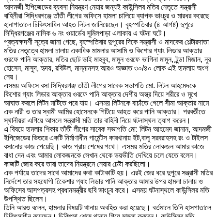
আদমজী ইপিজেডের ব্যবসা নিয়ন্ত্রণ নেয়ার জন্যই কাউন্সিলর মতির নেতৃতে সন্ত্রাসী
বাহিনীরা সিদ্ধিরগঞ্জে তাঁতী লীগের অফিসে হামলা চালিয়ে ব্যাপক ভাংচুর ও মারধর করেছে
হানাপাতালে চিকিৎসাধিন আহত লিটন জানিয়েছেন। বৃহস্পতিবার (৪ আগষ্ট) দুপুরে
সিদ্ধিরগঞ্জের নাসিক ৬ নং ওয়ার্ডের সুমিলপাড়া এলাকায় এ ঘটনা ঘটে।
প্রত্যক্ষদর্শী সূত্রে জানা গেছে, বৃহস্পতিবার দুপুরের দিকে সন্ত্রাসী ও মাদকের শেল্টারদাতা
মতির নেতৃত্বে হামলা চালায় একাধিক মামলার আসামি ও কিশোর গ্যাং লিডার আক্তার
ওরফে পানি আক্তার, মতির ছোট ভাই মাহবুব, মামুন ওরফে ভাগিনা মামুন, টুন্ডা মিজান, নুর
হোসেন, মাসুদ, হৃদয়, রবিউল, মান্নানসহ আরও অজ্ঞাত ৩০/৪০ লোক এই হামলায় অংশ
নেয়।
এসময় অফিসে বসা সিদ্ধিরগঞ্জ তাঁতী লীগের সাবেক সভাপতি মো. লিটন আহমেদকে
কিশোর গ্যাং লিডার আক্তার ওরফে পানি আক্তার দেশীয় অস্ত্র দিয়ে শরীরে ও মুখে
আঘাত করলে লিটন মাটিতে পরে যায়। এসময় লিটনকে বাচাঁতে গেলে সীমা আক্তার নামে
এক নারী ও তার স্বামী আমির হোসেনকে পিটিয়ে আহত করে পানি আক্তার। পরবর্তীতে
স্থানীয়রা এগিয়ে আসলে সন্ত্রাসী মতি তার বাহিনী নিয়ে ঘটনাস্থল ত্যাগ করেন।
এ বিষয়ে হামলার শিকার তাঁতী লীগের সাবেক সভাপতি মো: লিটন আহমেদ জানান, আদমজী
ইপিজেডের ভিতরে একটি নির্মাণাধীন গার্মেন্টস কারখানায় ইট,বালু সরবরাহসহ রং ও টাইলস
বসানোর কাজ পেয়েছি। কাজ প্রায় শেষের পথে। এসময় মতির লোকজন আমার কাজে
বাধা দেন এবং আমার লোকজনকে সেখান থেকে ভয়ভীতি দেখিয়ে চলে যেতে বলেন।
কাজটি জোর করে তারা তাদের নিয়ন্ত্রনে নেয়ার চেষ্টা করছিলো।
এক পর্যায়ে তাদের সাথে আমাদের কথা কাটাকাটি হয়। এরই জের ধরে দুপুরে সন্ত্রাসী মতির
নির্দেশে তার সহযোগী কিেেশার গ্যাং লিডার পানি আক্তার আমার উপর হামলা চালায় ও
অফিসের আসপত্রসহ প্রধানমন্ত্রীর ছবি ভাংচুর করে। এসময় ঘটনাস্থলে কাউন্সিলর মতি
উপস্থিত ছিলেন।
তিনি আরও বলেন, হামলার বিষয়টি থানায় অবহিত করা হয়েছে। বর্তমানে তিনি হাসপাতালে
চিকিৎসাধীন রয়েছেন। চিকিৎসা শেষে থানায় গিয়ে মামলা করবেন। কাউন্সিলর মতি