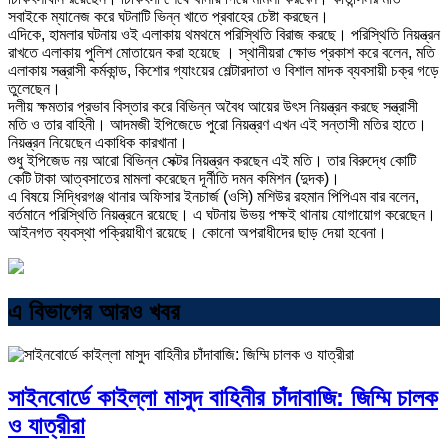
সবাইকে ম্যানেজ করে ঘটনাটি ভিন্ন খাতে প্রবাহের চেষ্টা করছেন।
এদিকে, হামলার ঘটনায় ওই এলাকায় থমথমে পরিস্থিতি বিরাজ করছে। পরিস্থিতি নিয়ন্ত্রন
রাখতে এলাকায় পুলিশ মোতায়েন করা হয়েছে । স্থানীয়রা ক্ষোভ প্রকাশ করে বলেন, মতি
এলাকায় সন্ত্রাসী কর্মকান্ড, কিশোর গ্যাংয়ের শেল্টারদাতা ও বিশাল মাদক ব্যবসায়ী চক্র গড়ে
তুলেছেন।
দলীয় ক্ষমতার প্রভাব বিস্তার করে বিভিন্ন অবৈধ আয়ের উৎস নিয়ন্ত্রন করছে সন্ত্রাসী
মতি ও তার বাহিনী। আদমজী ইপিজেডে পুরো নিয়ন্ত্রণ এখন এই সন্তাসী মতির হাতে।
নিয়ন্ত্রন নিয়েছেন একাধিক কারখানা।
শুধু ইপিজেড নয় আরো বিভিন্ন সেক্টর নিয়ন্ত্রন করছেন এই মতি। তার বিরুদ্ধে কোটি
কেটি টাকা আত্বসাতের মামলা করেছেন দূর্নীতি দমন কমিশন (দুদক)।
এ বিষয়ে সিদ্ধিরগঞ্জ থানার অফিসার ইনচার্জ (ওসি) মশিউর রহমান পিপিএম বার বলেন,
বর্তমানে পরিস্থিতি নিয়ন্ত্রনে রয়েছে। এ ঘটনায় উভয় পক্ষই থানায় যোগায়োগ করেছেন।
আইনগত ব্যবস্থা পক্রিয়াধীণ রয়েছে। কোনো অপরাধীদের ছাড় দেয়া হবেনা।
এ বিভাগের আরও খবর
সাইনবোর্ডে কাইল্লা মাসুদ বাহিনীর চাঁদাবাজি: জিম্মি চালক
ও যাত্রীরা