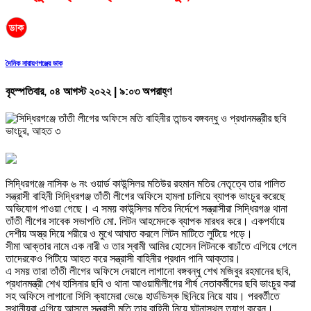
দৈনিক নারায়ণগঞ্জের ডাক
বৃহস্পতিবার, ০৪ আগস্ট ২০২২ | ৯:০৩ অপরাহ্ণ
সিদ্ধিরগঞ্জে নাসিক ৬ নং ওয়ার্ড কাউন্সিলর মতিউর রহমান মতির নেতৃত্বে তার পালিত
সন্ত্রাসী বাহিনী সিদ্ধিরগঞ্জ তাঁতী লীগের অফিসে হামলা চালিয়ে ব্যাপক ভাংচুর করেছে
অভিযোগ পাওয়া গেছে। এ সময় কাউন্সিলর মতির নির্দেশে সন্ত্রাসীরা সিদ্ধিরগঞ্জ থানা
তাঁতী লীগের সাবেক সভাপতি মো. লিটন আহমেদকে ব্যাপক মারধর করে। একপর্যায়ে
দেশীয় অস্ত্র দিয়ে শরীরে ও মুখে আঘাত করলে লিটন মাটিতে লুটিয়ে পড়ে।
সীমা আক্তার নামে এক নারী ও তার স্বামী আমির হোসেন লিটনকে বাচাঁতে এগিয়ে গেলে
তাদেরকেও পিটিয়ে আহত করে সন্ত্রাসী বাহিনীর প্রধান পানি আক্তার।
এ সময় তারা তাঁতী লীগের অফিসে দেয়ালে লাগানো বঙ্গবন্ধু শেখ মজিবুর রহমানের ছবি,
প্রধানমন্ত্রী শেখ হাসিনার ছবি ও থানা আওয়ামীলীগের শীর্ষ নেতাকর্মীদের ছবি ভাংচুর করা
সহ অফিসে লাগানো সিসি ক্যামেরা ভেঙে হার্ডডিস্ক ছিনিয়ে নিয়ে যায়। পরবর্তীতে
স্থানীয়রা এগিয়ে আসলে সন্ত্রাসী মতি তার বাহিনী নিয়ে ঘটনাস্থল ত্যাগ করেন।