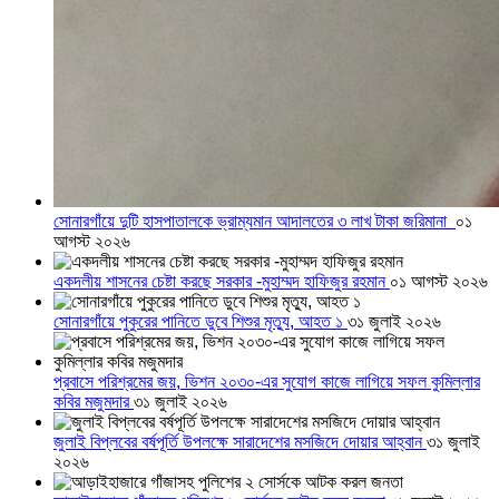
সোনারগাঁয়ে দুটি হাসপাতালকে ভ্রাম্যমান আদালতের ৩ লাখ টাকা জরিমানা
০১
আগস্ট ২০২৬
একদলীয় শাসনের চেষ্টা করছে সরকার -মুহাম্মদ হাফিজুর রহমান
০১ আগস্ট ২০২৬
সোনারগাঁয়ে পুকুরের পানিতে ডুবে শিশুর মৃত্যু, আহত ১
৩১ জুলাই ২০২৬
প্রবাসে পরিশ্রমের জয়, ভিশন ২০৩০-এর সুযোগ কাজে লাগিয়ে সফল কুমিল্লার
কবির মজুমদার
৩১ জুলাই ২০২৬
জুলাই বিপ্লবের বর্ষপূর্তি উপলক্ষে সারাদেশের মসজিদে দোয়ার আহ্বান
৩১ জুলাই
২০২৬