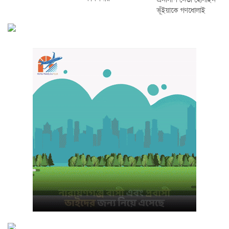
ভূঁইয়াকে গণধোলাই