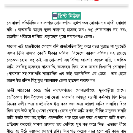
সোনারগাঁ প্রতিনিধিঃ নারায়ণগঞ্জ সোনারগাঁয়ে ফুটপাতের দোকানদার হাজী সোহাগ
রনি । রাতারাতি আঙুল ফুলে কলাগাছ হয়েছে তার। শুধু দোকানদার নয়, বরং
ছাত্রলীগ পরিচয়ে দাপিয়ে বেড়াচ্ছেন পুরো নারায়ণগঞ্জ জেলা।
সাবেক এই ছাত্রলীগের সোহাগ রনি রাজনৈতিক ইসু করে বছর ঘুরতে না ঘুরতেই
এখন তিনি হাজার কোটি টাকার মালিক। বিদেশে ব্যাবসা বাণিজ্য সহ রয়েছে
সেকেন্ড হোম। শুধু তাই নয় সোনারগাঁ সহ বিভিন্ন জায়গায় বহুতল বাড়ি, একাধিক
জমি, সবকিছু হয়েছেন রাতারাতি, করেছেন বিয়ে, তাও আবার বিএনপি সোনারগাঁ
পৌরসভা সহ-সভাপতি সালাউদ্দিন এর ভাই আলাউদ্দিন এর মেয়ে । তার ছেলে
হারুন উর রশিদ মিঠু যুগ্ম আহবায়ক জেলা ছাত্রদল নারায়ণগঞ্জ।
হাজী সাহেবের বেড়ে ওঠা নারায়ণগঞ্জের সোনারগাঁওয়ে ফুলবাড়ীয়া গ্রামে।
ছোটবেলায় ছিল উশৃংখল চলা ফেরা। মারামারি ভাঙচুর সন্ত্রাসী কর্মকাণ্ড ছিল নিত্য
দিনের সঙ্গী। পরে রাজনৈতিক ইসু করে শুরু করে জায়গা জমির দালালি। ধিরে
ধিরে হয়ে উঠে ভূমি খেকো সোহাগ। জোর পূর্বক জমি দখল, নীরিহ মানুষের ফসলি
জমি ভরাট করা সহ স্থানীয় কোম্পানির পক্ষ হয়ে শুরু করে বেপরোয়া জমি দখল।
প্রতিবাদ করলেই মামলা হামলার ভয় দেখিয়ে মুখ বন্ধ করে দিত। এভাবে ধীরে
ধীরে হয় উঠে ভয়ংকর সোহাগ রনি। কিন্তু গত কয়েক বছর হলো এই কাজ বাদ