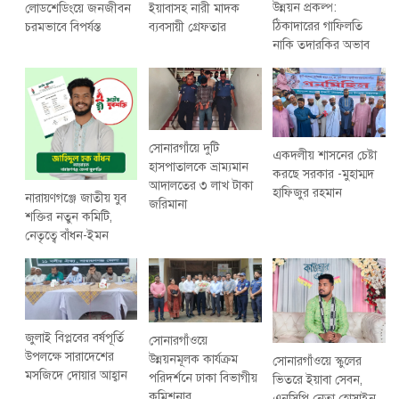
উন্নয়ন প্রকল্প:
লোডশেডিংয়ে জনজীবন
ইয়াবাসহ নারী মাদক
ঠিকাদারের গাফিলতি
চরমভাবে বিপর্যস্ত
ব্যবসায়ী গ্রেফতার
নাকি তদারকির অভাব
সোনারগাঁয়ে দুটি
একদলীয় শাসনের চেষ্টা
হাসপাতালকে ভ্রাম্যমান
করছে সরকার -মুহাম্মদ
আদালতের ৩ লাখ টাকা
হাফিজুর রহমান
নারায়ণগঞ্জে জাতীয় যুব
জরিমানা
শক্তির নতুন কমিটি,
নেতৃত্বে বাঁধন-ইমন
জুলাই বিপ্লবের বর্ষপূর্তি
সোনারগাঁওয়ে
উপলক্ষে সারাদেশের
উন্নয়নমূলক কার্যক্রম
সোনারগাঁওয়ে স্কুলের
মসজিদে দোয়ার আহ্বান
পরিদর্শনে ঢাকা বিভাগীয়
ভিতরে ইয়াবা সেবন,
কমিশনার
এনসিপি নেতা হোসাইন