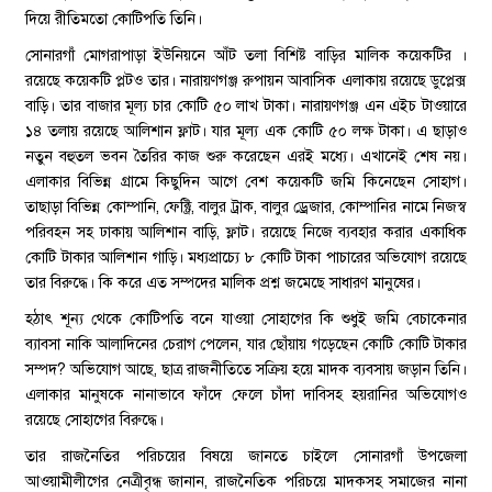
দিয়ে রীতিমতো কোটিপতি তিনি।
সোনারগাঁ মোগরাপাড়া ইউনিয়নে আঁট তলা বিশিষ্ট বাড়ির মালিক কয়েকটির ।
রয়েছে কয়েকটি প্লটও তার। নারায়ণগঞ্জ রুপায়ন আবাসিক এলাকায় রয়েছে ডুপ্লেক্স
বাড়ি। তার বাজার মূল্য চার কোটি ৫০ লাখ টাকা। নারায়ণগঞ্জ এন এইচ টাওয়ারে
১৪ তলায় রয়েছে আলিশান ফ্লাট। যার মূল্য এক কোটি ৫০ লক্ষ টাকা। এ ছাড়াও
নতুন বহুতল ভবন তৈরির কাজ শুরু করেছেন এরই মধ্যে। এখানেই শেষ নয়।
এলাকার বিভিন্ন গ্রামে কিছুদিন আগে বেশ কয়েকটি জমি কিনেছেন সোহাগ।
তাছাড়া বিভিন্ন কোম্পানি, ফেক্ট্রি, বালুর ট্রাক, বালুর ড্রেজার, কোম্পানির নামে নিজস্ব
পরিবহন সহ ঢাকায় আলিশান বাড়ি, ফ্লাট। রয়েছে নিজে ব্যবহার করার একাধিক
কোটি টাকার আলিশান গাড়ি। মধ্যপ্রাচ্যে ৮ কোটি টাকা পাচারের অভিযোগ রয়েছে
তার বিরুদ্ধে। কি করে এত সম্পদের মালিক প্রশ্ন জমেছে সাধারণ মানুষের।
হঠাৎ শূন্য থেকে কোটিপতি বনে যাওয়া সোহাগের কি শুধুই জমি বেচাকেনার
ব্যাবসা নাকি আলাদিনের চেরাগ পেলেন, যার ছোঁয়ায় গড়েছেন কোটি কোটি টাকার
সম্পদ? অভিযোগ আছে, ছাত্র রাজনীতিতে সক্রিয় হয়ে মাদক ব্যবসায় জড়ান তিনি।
এলাকার মানুষকে নানাভাবে ফাঁদে ফেলে চাঁদা দাবিসহ হয়রানির অভিযোগও
রয়েছে সোহাগের বিরুদ্ধে।
তার রাজনৈতির পরিচয়ের বিষয়ে জানতে চাইলে সোনারগাঁ উপজেলা
আওয়ামীলীগের নেত্রীবৃন্ধ জানান, রাজনৈতিক পরিচয়ে মাদকসহ সমাজের নানা