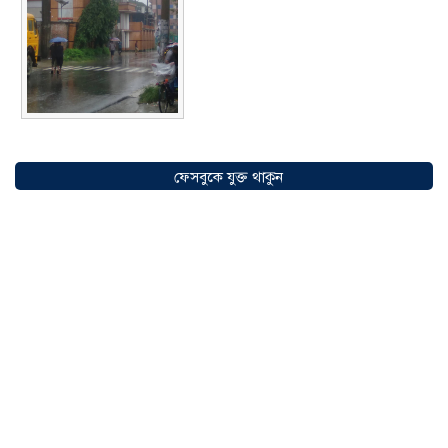
সৌদিতে বাংলাদেশিদের ব্যবসায়িক
অগ্রযাত্রায় নতুন অধ্যায়, উদ্বোধন হলো ‘শিফা
ফেসবুকে যুক্ত থাকুন
মোহাম্মদিয়া ফিশারিজ’
০৫ আগস্ট ২০২৬
বাংলাদেশে এখন বিনিয়োগের বড় সম্ভাবনা,
উন্নয়নের অংশীদার হোন প্রবাসীরা —
মোহাম্মদ সাইফুল্লাহ্
০৫ আগস্ট ২০২৬
সোনারগাঁওয়ে ভয়াবহ লোডশেডিংয়ে
জনজীবন চরমভাবে বিপর্যস্ত
০৩ আগস্ট
২০২৬