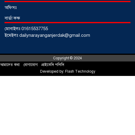
শর্টগান
০৩ আগস্ট ২০২৬
অফিসঃ
বার্তা কক্ষ
মোবাইলঃ 01615537755
ইমেইলঃ dailynarayanganjerdak@gmail.com
Copyright © 2024
আমাদের কথা
!
যোগাযোগ
!
প্রাইভেসি পলিসি
Developed by:
Flash Technology
সোনারগাঁয়ে ৬৮ পিস ইয়াবাসহ নারী মাদক
ব্যবসায়ী গ্রেফতার
০৩ আগস্ট ২০২৬