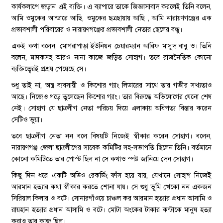
কার্যকলাপে জড়ান এই ব্যক্তি। এ ব্যাপারে তাকে জিজ্ঞাসাবাদ করলেই তিনি বলেন,
আমি ওমুকের আন্ডারে আছি, ওমুকের ছত্রছায়ায় আছি , আমি নারায়ণগঞ্জের এক
প্রভাবশালী পরিবারের ও নারায়ণগঞ্জের প্রভাবশালী নেতার ছেলের বন্ধু।
একই কথা বলেন, মোগরাপাড়া ইউনিয়ন চেয়ারম্যান আরিফ মাসুদ বাবু ও। তিনি
বলেন, মাদকসহ আরও নানা কাজে জড়িত সোহাগ। তবে রাজনৈতিক কোনো
ব্যক্তিত্বেরই প্রশ্রয় পেয়েছে সে।
শুধু তাই না, অস্ত্র ব্যবসায়ী ও কিশোর গ্যাং লিডারের সাথে তার গভীর সখ্যতাও
আছে। নিজেও গড়ে তুলেছেন কিশোর গ্যাং। তার বিরুদ্ধে অভিযোগের যেনো শেষ
নেই। সোহাগ যে ছাত্রলীগ নেতা পরিচয় দিয়ে এলাকায় অধিপত্য বিস্তার করেন
সেটিও ভুয়া।
তবে ছাত্রলীগ নেতা নন বলে বিষয়টি নিজেই স্বীকার করেন সোহাগ। বলেন,
নারায়ণগঞ্জ জেলা ছাত্রলীগের সাবেক কমিটির সহ-সভাপতি ছিলেন তিনি। বর্তমানে
কোনো কমিটিতে তার পোস্ট ছিল না সে কথাও স্পষ্ট জানিয়ে দেন সোহাগ।
কিছু দিন ধরে একটি অডিও রেকর্ডিং ফাঁস হয়ে যায়, যেখানে সোহাগ নিজেই
আরমান হত্যার কথা স্বীকার করতে শোনা যায়। সে শুধু ভূমি খেকো নন একজন
সিরিয়াল কিলার ও বটে। সোনারগাঁওয়ে চাঞ্চল কর আরমান হত্যার প্রধান আসামি ও
রায়হান হত্যার প্রধান আসামি ও বটে। মোটা অংকের টাকার কন্টাকে মানুষ হত্যা
করাও তার কাজ ছিল।