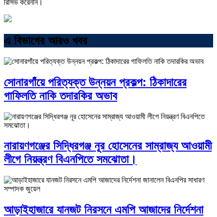
রিসিভ করেননি।
এ বিভাগের আরও খবর
সোনারগাঁয়ে পরিত্যক্ত উন্নয়ন প্রকল্প: ঠিকাদারের
গাফিলতি নাকি তদারকির অভাব
নারায়ণগঞ্জের সিদ্ধিরগঞ্জ নূর হোসেনের সাম্রাজ্য আওয়ামী
লীগে নিয়ন্ত্রণ বিএনপিতে সমঝোতা।
আড়াইহাজারে যানজট নিরসনে এমপি আজাদের নির্দেশনা