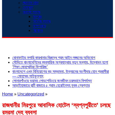
প্রবাসে ডাক
খেলাধুলা
অনন্যা সংবাদ
সংগঠন
নিখোঁজ সংবাদ
সাক্ষাৎকার
বিনোদন
শিরোনাম
বোনাফাইড মশারি কারখানার বিরুদ্ধে শ্রম আইন লঙ্ঘনের অভিযোগ
সৌদিতে বাংলাদেশিদের ব্যবসায়িক অগ্রযাত্রায় নতুন অধ্যায়, উদ্বোধন হলো
‘শিফা মোহাম্মদিয়া ফিশারিজ’
বাংলাদেশে এখন বিনিয়োগের বড় সম্ভাবনা, উন্নয়নের অংশীদার হোন প্রবাসীরা
— মোহাম্মদ সাইফুল্লাহ্
সোনারগাঁওয়ে ভয়াবহ লোডশেডিংয়ে জনজীবন চরমভাবে বিপর্যস্ত
আড়াইহাজারে বান্টি বাজারে ৫ গ্রাম হেরোইনসহ যুবক গ্রেপ্তার
Home
»
Uncategorized
»
রাজধানীর মিরপুরে আবাসিক হোটেল ‘স্বপ্নপুরীতে’ চলছে
রমরমা দেহ ব্যবসা