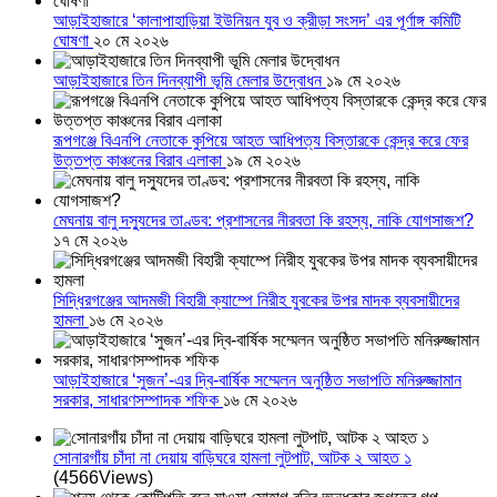
আড়াইহাজারে ‘কালাপাহাড়িয়া ইউনিয়ন যুব ও ক্রীড়া সংসদ’ এর পূর্ণাঙ্গ কমিটি
ঘোষণা
২০ মে ২০২৬
আড়াইহাজারে তিন দিনব্যাপী ভূমি মেলার উদ্বোধন
১৯ মে ২০২৬
রূপগঞ্জে বিএনপি নেতাকে কুপিয়ে আহত আধিপত্য বিস্তারকে কেন্দ্র করে ফের
উত্তপ্ত কাঞ্চনের বিরাব এলাকা
১৯ মে ২০২৬
মেঘনায় বালু দস্যুদের তাণ্ডব: প্রশাসনের নীরবতা কি রহস্য, নাকি যোগসাজশ?
১৭ মে ২০২৬
সিদ্ধিরগঞ্জের আদমজী বিহারী ক্যাম্পে নিরীহ যুবকের উপর মাদক ব্যবসায়ীদের
হামলা
১৬ মে ২০২৬
আড়াইহাজারে ‘সুজন’-এর দ্বি-বার্ষিক সম্মেলন অনুষ্ঠিত সভাপতি মনিরুজ্জামান
সরকার, সাধারণসম্পাদক শফিক
১৬ মে ২০২৬
সোনারগাঁয় চাঁদা না দেয়ায় বাড়িঘরে হামলা লুটপাট, আটক ২ আহত ১
(4566Views)