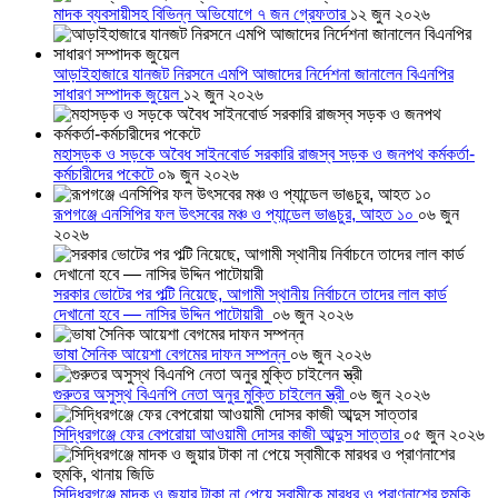
মাদক ব্যবসায়ীসহ বিভিন্ন অভিযোগে ৭ জন গ্রেফতার
১২ জুন ২০২৬
আড়াইহাজারে যানজট নিরসনে এমপি আজাদের নির্দেশনা জানালেন বিএনপির
সাধারণ সম্পাদক জুয়েল
১২ জুন ২০২৬
মহাসড়ক ও সড়কে অবৈধ সাইনবোর্ড সরকারি রাজস্ব সড়ক ও জনপথ কর্মকর্তা-
কর্মচারীদের পকেটে
০৯ জুন ২০২৬
রূপগঞ্জে এনসিপির ফল উৎসবের মঞ্চ ও প্যান্ডেল ভাঙচুর, আহত ১০
০৬ জুন
২০২৬
সরকার ভোটের পর পল্টি নিয়েছে, আগামী স্থানীয় নির্বাচনে তাদের লাল কার্ড
দেখানো হবে — নাসির উদ্দিন পাটোয়ারী
০৬ জুন ২০২৬
ভাষা সৈনিক আয়েশা বেগমের দাফন সম্পন্ন
০৬ জুন ২০২৬
গুরুতর অসুস্থ বিএনপি নেতা অনুর মুক্তি চাইলেন স্ত্রী
০৬ জুন ২০২৬
সিদ্ধিরগঞ্জে ফের বেপরোয়া আওয়ামী দোসর কাজী আব্দুস সাত্তার
০৫ জুন ২০২৬
সিদ্ধিরগঞ্জে মাদক ও জুয়ার টাকা না পেয়ে স্বামীকে মারধর ও প্রাণনাশের হুমকি,