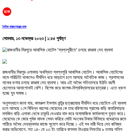
দৈনিক নারায়ণগঞ্জের ডাক
সোমবার, ১৩ নভেম্বর ২০২৩ | ১:৫৫ পূর্বাহ্ণ
রাজধানীর মিরপুর এলাকায় অবস্থিত স্বপ্নপুরি আবাসিক হোটেল। আবাসিক হোটেলের
নামে পরিচিতি থাকলেও দীর্ঘদিন ধরে আড়ালে চলে আসছে অনৈতিক কাজ। প্রশাসনের
নাকের ডগায় চলছে রমরমা দেহ ব্যবসা। আর এই অবৈধ পতিতালয়ে উঠতি বয়সী
ছেলেদের আনাগোনাই বেশি। বিশেষ করে কলেজ-বিশ্ববিদ্যালয়ের­ ছাত্ররা। এতে ধ্বংস
হচ্ছে যুব সমাজ।
অনুসন্ধানে জানা যায়, কামরুল ইসলাম নান্টুর ছত্রছায়ায় দীর্ঘদিন ধরে হোটেলে এই ব্যবসা
চলে আসছে।সে বিভিন্ন বয়সের মেয়েদের কে তার বরিশালের গ্রামের বাড়ি বানারিপাড়ার
মসজিদ বাড়ি এলাকা থেকে চাকুরি দেওয়ার নাম করে অসামাজিক কার্যকলাপে যুক্ত করে।
মেয়েদের কে জোর পূর্বক মাদক সেবন করিয়ে মোটা অংকের টাকার বিনিময়ে খদ্দেরদের রুমে
পাঠিয়ে অবৈধ দেহব্যবসার কাজে সুযোগ করে দিচ্ছে। এই সব নারী দিয়ে দেহ বানিজ্য
করার অভিযোগে, গত ১৪- মে ২৩ ইং তারিখে বাগদাদ টাওয়ার লিফটের ৯ তলায় পুলিশ