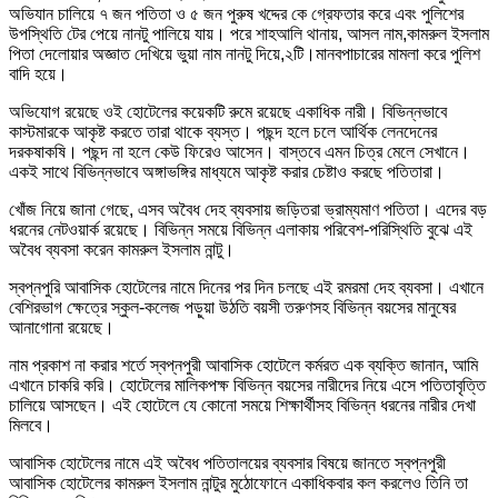
অভিযান চালিয়ে ৭ জন পতিতা ও ৫ জন পুরুষ খদ্দের কে গ্রেফতার করে এবং পুলিশের
উপস্থিতি টের পেয়ে নানটু পালিয়ে যায়। পরে শাহআলি থানায়, আসল নাম,কামরুল ইসলাম
পিতা দেলোয়ার অজ্ঞাত দেখিয়ে ভুয়া নাম নানটু দিয়ে,২টি।মানবপাচারের মামলা করে পুলিশ
বাদি হয়ে।
অভিযোগ রয়েছে ওই হোটেলের কয়েকটি রুমে রয়েছে একাধিক নারী। বিভিন্নভাবে
কাস্টমারকে আকৃষ্ট করতে তারা থাকে ব্যস্ত। পছন্দ হলে চলে আর্থিক লেনদেনের
দরকষাকষি। পছন্দ না হলে কেউ ফিরেও আসেন। বাস্তবে এমন চিত্র মেলে সেখানে।
একই সাথে বিভিন্নভাবে অঙ্গাভঙ্গির মাধ্যমে আকৃষ্ট করার চেষ্টাও করছে পতিতারা।
খোঁজ নিয়ে জানা গেছে, এসব অবৈধ দেহ ব্যবসায় জড়িতরা ভ্রাম্যমাণ পতিতা। এদের বড়
ধরনের নেটওয়ার্ক রয়েছে। বিভিন্ন সময়ে বিভিন্ন এলাকায় পরিবেশ-পরিস্থিতি বুঝে এই
অবৈধ ব্যবসা করেন কামরুল ইসলাম নান্টু।
স্বপ্নপুরি আবাসিক হোটেলের নামে দিনের পর দিন চলছে এই রমরমা দেহ ব্যবসা। এখানে
বেশিরভাগ ক্ষেত্রে স্কুল-কলেজ পড়ুয়া উঠতি বয়সী তরুণসহ বিভিন্ন বয়সের মানুষের
আনাগোনা রয়েছে।
নাম প্রকাশ না করার শর্তে স্বপ্নপুরী আবাসিক হোটেলে কর্মরত এক ব্যক্তি জানান, আমি
এখানে চাকরি করি। হোটেলের মালিকপক্ষ বিভিন্ন বয়সের নারীদের নিয়ে এসে পতিতাবৃত্তি
চালিয়ে আসছেন। এই হোটেলে যে কোনো সময়ে শিক্ষার্থীসহ বিভিন্ন ধরনের নারীর দেখা
মিলবে।
আবাসিক হোটেলের নামে এই অবৈধ পতিতালয়ের ব্যবসার বিষয়ে জানতে স্বপ্নপুরী
আবাসিক হোটেলের কামরুল ইসলাম নান্টুর মুঠোফোনে একাধিকবার কল করলেও তিনি তা