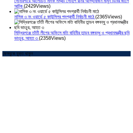
সোনারগাঁয়ে আলোচিত মাদক সম্রাট সোহাগ রনির আস্থাবাজন মামুন ডিবির জালে
আটক
(2429Views)
নাসিক ৩ নং ওয়ার্ডে ৫ কাউন্সিলর পদপ্রার্থী নির্বাচনী মাঠে
(2365Views)
সিদ্ধিরগঞ্জে তাঁতী লীগের অফিসে মতি বাহিনীর তান্ডব বঙ্গবন্ধু ও প্রধানমন্ত্রীর ছবি
ভাংচুর, আহত ৩
(2358Views)
ফেসবুকে যুক্ত থাকুন