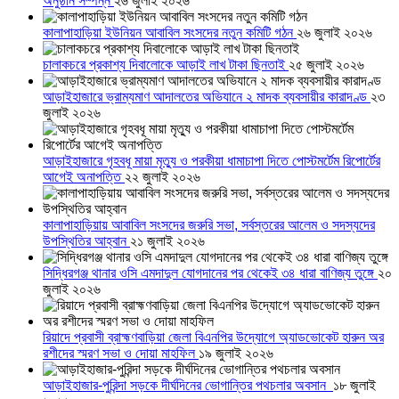
অনুষ্ঠান সম্পন্ন
২৬ জুলাই ২০২৬
কালাপাহাড়িয়া ইউনিয়ন আবাবিল সংসদের নতুন কমিটি গঠন
২৬ জুলাই ২০২৬
চালাকচরে প্রকাশ্য দিবালোকে আড়াই লাখ টাকা ছিনতাই
২৫ জুলাই ২০২৬
আড়াইহাজারে ভ্রাম্যমাণ আদালতের অভিযানে ২ মাদক ব্যবসায়ীর কারাদণ্ড
২৩
জুলাই ২০২৬
আড়াইহাজারে গৃহবধূ মায়া মৃত্যু ও পরকীয়া ধামাচাপা দিতে পোস্টমর্টেম রিপোর্টের
আগেই অনাপত্তি
২২ জুলাই ২০২৬
কালাপাহাড়িয়ায় আবাবিল সংসদের জরুরি সভা, সর্বস্তরের আলেম ও সদস্যদের
উপস্থিতির আহ্বান
২১ জুলাই ২০২৬
সিদ্ধিরগঞ্জ থানার ওসি এমদাদুল যোগদানের পর থেকেই ৩৪ ধারা বাণিজ্য তুঙ্গে
২০
জুলাই ২০২৬
রিয়াদে প্রবাসী ব্রাহ্মণবাড়িয়া জেলা বিএনপির উদ্যোগে অ্যাডভোকেট হারুন অর
রশীদের স্মরণ সভা ও দোয়া মাহফিল
১৯ জুলাই ২০২৬
আড়াইহাজার-পুরিন্দা সড়কে দীর্ঘদিনের ভোগান্তির পথচলার অবসান
১৮ জুলাই