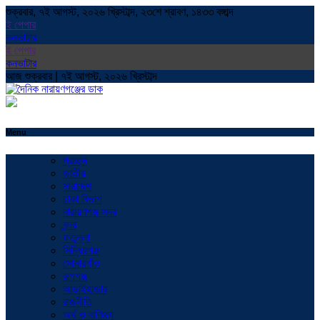
শুক্রবার, ৭ই আগস্ট, ২০২৬ খ্রিস্টাব্দ, ২৩শে শ্রাবণ, ১৪৩৩ বঙ্গাব্দ
ই পেপার
কনভাটার
ই পেপার
কনভাটার
আজ শুক্রবার | ৭ই আগস্ট, ২০২৬ খ্রিস্টাব্দ
Menu
প্রচ্ছদ
জাতীয়
সারাদেশ
ঢাকা বিভাগ
নারায়ণগঞ্জ সদর
বন্দর
ফতুল্লা
সিদ্ধিরগঞ্জ
সোনারগাঁও
রূপগঞ্জ
আড়াইহাজার
রাজনীতি
অর্থ ও বাণিজ্য