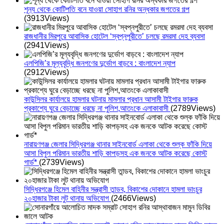
শূন্য থেকে কোটিপতি বনে যাওয়া সোহাগ রনির অন্ধকার জগতের গল্প
(3913Views)
রাজধানীর মিরপুরে আবাসিক হোটেল ‘স্বপ্নপুরীতে’ চলছে রমরমা দেহ ব্যবসা
(2941Views)
এলপিজি’র মূল্যবৃদ্ধি জনগণের দুর্ভোগ বাড়বে : বাংলাদেশ ন্যাপ
(2912Views)
কাউন্সিলর কার্যালয়ে হামলার ঘটনায় মামলার প্রধান আসামী টাইগার ফারুক
প্রকাশ্যে ঘুরে বেড়াচ্ছে ধরছে না পুলিশ,আতংকে এলাকাবাসী
(2789Views)
নারায়ণগঞ্জ জেলার সিদ্ধিরগঞ্জ থানার সাইনবোর্ড এলাকা থেকে শুল্ক ফাঁকি দিয়ে
আসা বিপুল পরিমান ভারতীয় শাড়ি কাপড়সহ এক জনকে আটক করেছে কোস্ট
গার্ড*
(2739Views)
সিদ্ধিরগঞ্জে হিমেল বাহিনীর সন্ত্রাসী তান্ডব, বিকাশের দোকানে হামলা ভাংচুর
২০হাজার টাকা লুট থানায় অভিযোগ
(2466Views)