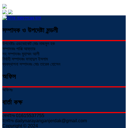
সম্পাদক ও উপদেষ্টা মন্ডলী
উপদেষ্টাঃ এডভোকেট মোঃ নাজমুল হক
সম্পাদকঃ পাপ্পি আক্তার
সহ সম্পাদকঃ মুহাম্মদ আলী
নির্বাহী সম্পাদকঃ ফাহাদুল ইসলাম
ব্যবস্থাপনা সম্পাদকঃ মোঃ তারেক হোসেন
অফিস
অফিসঃ
বার্তা কক্ষ
মোবাইলঃ 01615537755
ইমেইলঃ dailynarayanganjerdak@gmail.com
Copyright © 2024