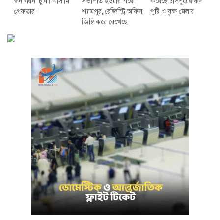
স্বর্ন গয়না চুরি। আসামি
সভাপতি হওয়ার পরে,
করেছে চাঁদপুরের ফল
গ্রেফতার।
শ্যামপুর,,রেজিস্ট্রি অফিস,
পুষ্টি ও বৃক্ষ মেলায়
জিম্বি করে রেখেছে