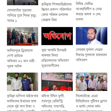
নিষিদ্ধ ঘোষিত
কুমিল্লায় শিক্ষাপ্রতিষ্ঠানের
আওয়ামিলীগ ৩ নেতা
উন্নয়ন প্রকল্প পরিদর্শনে
সোনারগাঁয়ে পুকুরের
করছে মাদক ও দেহ
জেলা পরিষদ প্রশাসক
পানিতে ডুবে শিশুর মৃত্যু,
ব্যবসা
মোস্তাক মিয়া
আহত ১
ডেমরায় যুবদল নেতার
ভুয়া আসামি ছিনতাই
কাশিমপুরে ড্রিমল্যান্ড
বিরুদ্ধে যুবককে মারধরের
মামলায় মিথ্যা
গেস্ট হাউজে
অভিযোগ
প্রতিবেদনের অভিযোগ
অভিযান ৪২ জন নারী-
ভুক্তভোগীদের
পুরুষ আটক
কুমিল্লা চান্দিনা মাইজখার
মফিজ উদ্দিন মুন্সী,
সিকোটেক্সে এগ্রো
মসজিদের ইমামের বাসা
শ্যামপুর রেজিস্ট্রি
লিমিটেডের পুষ্টিকর ড্রাগন
থেকে দুই লাখ টাকা ও
অফিসের, সভাপতি,
ও মাল্টা শোভা বর্ধন