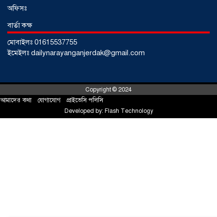
আড়াইহাজারে জেলেদের জালে উঠে এলো
অফিসঃ
শর্টগান
০৩ আগস্ট ২০২৬
বার্তা কক্ষ
মোবাইলঃ 01615537755
ইমেইলঃ dailynarayanganjerdak@gmail.com
Copyright © 2024
আমাদের কথা
!
যোগাযোগ
!
প্রাইভেসি পলিসি
Developed by:
Flash Technology
সোনারগাঁয়ে ৬৮ পিস ইয়াবাসহ নারী মাদক
ব্যবসায়ী গ্রেফতার
০৩ আগস্ট ২০২৬