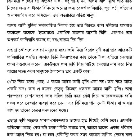
বিনিময়ে পাচ্ছেন বড় অংকের টাকা। শুধু তা-ই নয়, আদম আলী মুন্সি প্রতিনিয়ত
নিজের জন্য বা টাকার বিনিময়ে অন্যের জন্য রেকর্ড জালিয়াতি, ভুয়া পর্চা, খতিয়ান
ও নামজারিও করে আসছেন। তার অত্যাচারে অতিষ্ঠ মানুষ।
আদম আলী মুন্সির দখলবাজির শিকার হয়ে তার বিরুদ্ধে জাল দলিলের মামলাও
করেছেন অনেকে। ইতোমধ্যে একাধিক মামলার আসামি তিনি। এরপরও তার
অপকর্ম-জালিয়াতি কমছে না, বরং বাড়ছে দিন দিন।
এছাড়া কৌশলে সাধারণ মানুষের মধ্যে জমি নিয়ে বিরোধ সৃষ্টি করা তার আরেকটি
জালিয়াতির পদ্ধতি। এভাবে তিনি উভয়পক্ষের কাছ থেকে টাকা হাতিয়ে নেওয়ার
ধান্দা বাস্তবায়ন করেন। একইসঙ্গে খাস জমি লিজ পাইয়ে দেওয়ার নাম করে নিম্ন
আয়ের সহজ-সরল মানুষকে ঠকানোও তার একটি কাজ।
খোঁজ নিয়ে জানা গেছে, এ কাজে আদম আলী মুন্সি একা নন। তার সঙ্গে আছে
একটি চক্র। আর এ চক্রের নেতৃত্ব দিচ্ছেন প্রতারক আদম আলী মুন্সি। তারা
পরস্পরের যোগসাজশে জাল দলিল তৈরি করে সেটা দিয়ে আরেকজনকে জমি
দখল করে দেওয়ার ব্যবস্থা করে দেন। এর বিনিময়ে পান মোটা টাকা। যা আবার
ভাগ হয় তাদের চক্রের সদস্যদের মধ্যে।
এছাড়া ভূমি সংক্রান্ত মামলা-মোকদ্দমাও তাদের হাত দিয়েই বেশি চলে। এমনকি
অভিযোগ আছে, কেউ যদি জায়গা বিক্রি করতে চান, তাহলে তাদের একটা পরিমাণ
টাকা আগে দিতে হয়। না হলে রেজিস্ট্রি করার সময় ঝামেলা লাগিয়ে দেবেন বলে