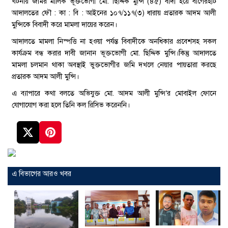
ঘটনায় জমির মালিক ভূক্তভোগী মো. ছিদ্দিক মুন্সি (৪৫) বাদী হয়ে বাগেরহাট
আদালতের ফৌ : কা : বি : আইনের ১০৭/১১৭(৩) ধারায় প্রতারক আদম আলী
মুন্সিকে বিবাদী করে মামলা দায়ের করেন।
আদালতে মামলা নিস্পত্তি না হওয়া পর্যন্ত বিবাদীকে অনধিকার প্রবেশসহ সকল
কার্যক্রম বন্ধ করার দাবী জানান ভূক্তভোগী মো. ছিদ্দিক মুন্সি।কিন্তু আদালতে
মামলা চলমান থাকা অবস্থাই ভুক্তভোগীর জমি দখলে নেয়ার পায়তারা করছে
প্রতারক আদম আলী মুন্সি।
এ ব্যাপারে কথা বলতে অভিযুক্ত মো. আদম আলী মুন্সি’র মোবাইল ফোনে
যোগাযোগ করা হলে তিনি কল রিসিভ করেননি।
এ বিভাগের আরও খবর