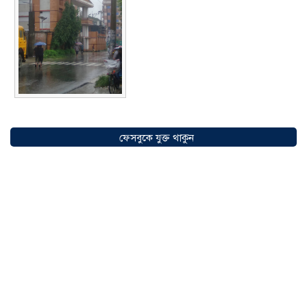
সৌদিতে বাংলাদেশিদের ব্যবসায়িক
অগ্রযাত্রায় নতুন অধ্যায়, উদ্বোধন হলো ‘শিফা
ফেসবুকে যুক্ত থাকুন
মোহাম্মদিয়া ফিশারিজ’
০৫ আগস্ট ২০২৬
বাংলাদেশে এখন বিনিয়োগের বড় সম্ভাবনা,
উন্নয়নের অংশীদার হোন প্রবাসীরা —
মোহাম্মদ সাইফুল্লাহ্
০৫ আগস্ট ২০২৬
সোনারগাঁওয়ে ভয়াবহ লোডশেডিংয়ে
জনজীবন চরমভাবে বিপর্যস্ত
০৩ আগস্ট