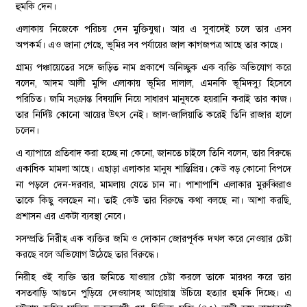
হুমকি দেন।
এলাকায় নিজেকে পরিচয় দেন মুক্তিযুদ্বা। আর এ সুবাদেই চলে তার এসব
অপকর্ম। এও জানা গেছে, ভূমির সব পর্যায়ের জাল কাগজপত্র আছে তার কাছে।
গ্রাম্য পঞ্চায়েতের সঙ্গে জড়িত নাম প্রকাশে অনিচ্ছুক এক ব্যক্তি অভিযোগ করে
বলেন, আদম আলী মুন্সি এলাকায় ভূমির দালাল, এমনকি ভূমিদস্যু হিসেবে
পরিচিত। জমি সংক্রান্ত বিষয়াদি নিয়ে সাধারণ মানুষকে হয়রানি করাই তার কাজ।
তার নির্দিষ্ট কোনো আয়ের উৎস নেই। জাল-জালিয়াতি করেই তিনি রাজার হালে
চলেন।
এ ব্যাপারে প্রতিবাদ করা হচ্ছে না কেনো, জানতে চাইলে তিনি বলেন, তার বিরুদ্ধে
একাধিক মামলা আছে। এছাড়া এলাকার মানুষ শান্তিপ্রিয়। কেউ বড় কোনো বিপদে
না পড়লে দেন-দরবার, মামলায় যেতে চান না। পাশাপাশি এলাকার মুরুব্বিরাও
তাকে কিছু বলছেন না। তাই কেউ তার বিরুদ্ধে কথা বলছে না। আশা করছি,
প্রশাসন এর একটা ব্যবস্থা নেবে।
সসম্প্রতি নিরীহ এক ব্যক্তির জমি ও দোকান জোরপূর্বক দখল করে নেওয়ার চেষ্টা
করছে বলে অভিযোগ উঠেছে তার বিরুদ্ধে।
নিরীহ ওই ব্যক্তি তার জমিতে যাওয়ার চেষ্টা করলে তাকে মারধর করে তার
বসতবাড়ি আগুনে পুড়িয়ে দেওয়াসহ আগ্নেয়াস্ত্র উচিয়ে হত্যার হুমকি দিচ্ছে। এ