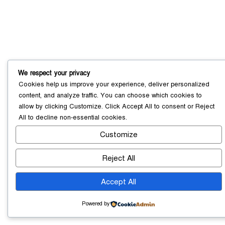
আড়াইহাজারে জেলেদের জালে উঠে এলো
শর্টগান
০৩ আগস্ট ২০২৬
We respect your privacy
Cookies help us improve your experience, deliver personalized
content, and analyze traffic. You can choose which cookies to
allow by clicking
Customize
. Click
Accept All
to consent or
Reject
All
to decline non-essential cookies.
Customize
Reject All
Accept All
Powered by