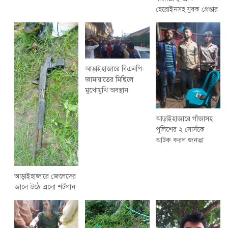
হেরোইনসহ যুবক গ্রেপ্তার
আড়াইহাজারে বিএনপি-
জামায়াতের মিছিলে
মুখোমুখি অবস্থান
আড়াইহাজারে গাঁজাসহ
পুলিশের ২ সোর্সকে
আটক করল জনতা
আড়াইহাজারে জেলেদের
জালে উঠে এলো শর্টগান