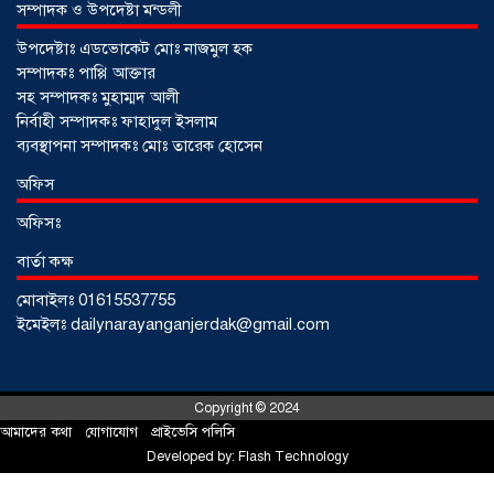
সম্পাদক ও উপদেষ্টা মন্ডলী
উপদেষ্টাঃ এডভোকেট মোঃ নাজমুল হক
সম্পাদকঃ পাপ্পি আক্তার
সোনারগাঁওয়ে ভয়াবহ লোডশেডিংয়ে
সহ সম্পাদকঃ মুহাম্মদ আলী
জনজীবন চরমভাবে বিপর্যস্ত
০৩ আগস্ট
নির্বাহী সম্পাদকঃ ফাহাদুল ইসলাম
২০২৬
ব্যবস্থাপনা সম্পাদকঃ মোঃ তারেক হোসেন
অফিস
আড়াইহাজারে বান্টি বাজারে ৫ গ্রাম
অফিসঃ
হেরোইনসহ যুবক গ্রেপ্তার
০৩ আগস্ট ২০২৬
বার্তা কক্ষ
মোবাইলঃ 01615537755
ইমেইলঃ dailynarayanganjerdak@gmail.com
Copyright © 2024
আমাদের কথা
!
যোগাযোগ
!
প্রাইভেসি পলিসি
Developed by:
Flash Technology