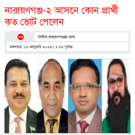
নারায়ণগঞ্জ-২ আসনে কোন প্রার্থী
কত ভোট পেলেন
দৈনিক নারায়ণগঞ্জের ডাক
মঙ্গলবার, ০৯ জানুয়ারি ২০২৪ | ২:৫৬ পূর্বাহ্ণ