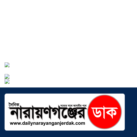
বোনাফাইড মশারি কারখানার বিরুদ্ধে শ্রম
আইন লঙ্ঘনের অভিযোগ
০৫ আগস্ট ২০২৬
সৌদিতে বাংলাদেশিদের ব্যবসায়িক
অগ্রযাত্রায় নতুন অধ্যায়, উদ্বোধন হলো ‘শিফা
মোহাম্মদিয়া ফিশারিজ’
০৫ আগস্ট ২০২৬
বাংলাদেশে এখন বিনিয়োগের বড় সম্ভাবনা,
উন্নয়নের অংশীদার হোন প্রবাসীরা —
মোহাম্মদ সাইফুল্লাহ্
০৫ আগস্ট ২০২৬