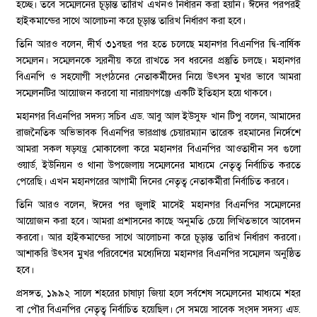
হচ্ছে। তবে সম্মেলনের চূড়ান্ত তারিখ এখনও নির্ধারন করা হয়নি। ঈদের পরপরই
হাইকমান্ডের সাথে আলোচনা করে চূড়ান্ত তারিখ নির্ধারণ করা হবে।
তিনি আরও বলেন, দীর্ঘ ৩১বছর পর হতে চলেছে মহানগর বিএনপির দ্বি-বার্ষিক
সম্মেলন। সম্মেলনকে স্মরনীয় করে রাখতে সব ধরনের প্রস্তুতি চলছে। মহানগর
বিএনপি ও সহযোগী সংগঠনের নেতাকর্মীদের নিয়ে উৎসব মুখর ভাবে আমরা
সম্মেলনটির আয়োজন করবো যা নারায়ণগঞ্জে একটি ইতিহাস হয়ে থাকবে।
মহানগর বিএনপির সদস্য সচিব এড. আবু আল ইউসুফ খান টিপু বলেন, আমাদের
রাজনৈতিক অভিভাবক বিএনপির ভারপ্রাপ্ত চেয়ারম্যান তারেক রহমানের নির্দেশে
আমরা সকল ষড়যন্ত্র মোকাবেলা করে মহানগর বিএনপির আওতাধীন সব গুলো
ওয়ার্ড, ইউনিয়ন ও থানা উপজেলায় সম্মেলনের মাধ্যমে নেতৃত্ব নির্বাচিত করতে
পেরেছি। এখন মহানগরের আগামী দিনের নেতৃত্ব নেতাকর্মীরা নির্বাচিত করবে।
তিনি আরও বলেন, ঈদের পর জুলাই মাসেই মহানগর বিএনপির সম্মেলনের
আয়োজন করা হবে। আমরা প্রশাসনের কাছে অনুমতি চেয়ে লিখিতভাবে আবেদন
করবো। আর হাইকমান্ডের সাথে আলোচনা করে চূড়ান্ত তারিখ নির্ধারণ করবো।
আশাকরি উৎসব মুখর পরিবেশের মধ্যেদিয়ে মহানগর বিএনপির সম্মেলন অনুষ্ঠিত
হবে।
প্রসঙ্গত, ১৯৯২ সালে শহরের চাষাঢ়া জিয়া হলে সর্বশেষ সম্মেলনের মাধ্যমে শহর
বা পৌর বিএনপির নেতৃত্ব নির্বাচিত হয়েছিল। সে সময়ে সাবেক সংসদ সদস্য এড.