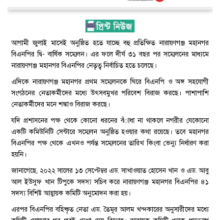
আগামী জুলাই মাসেই অনুষ্ঠিত হতে যাচ্ছে বহু প্রতিক্ষিত নারায়ণগঞ্জ মহানগর
বিএনপির দ্বি- বার্ষিক সম্মেলন। এর ফলে দীর্ঘ ৩১ বছর পর সম্মেলনের মাধ্যমে
নারায়ণগঞ্জ মহানগর বিএনপির নেতৃত্ব নির্বাচিত হতে চলেছে।
এদিকে নারায়ণগঞ্জ মহানগর প্রথম সম্মেলনকে ঘিরে বিএনপি ও অঙ্গ সহযোগী
সংগঠনের নেতাকর্মীদের মধ্যে উৎসবমুখর পরিবেশ বিরাজ করছে। পাশাপাশি
নেতাকর্মীদের মনে শঙ্কাও বিরাজ করছে।
যদি প্রশাসনের পক্ষ থেকে কোনো ধরনের বঁাধা না থাকলে নগরীর যেকোনো
একটি কমিউনিটি সেন্টারে সম্মেলন অনুষ্ঠিত হওয়ার কথা রয়েছে। তবে মহানগর
বিএনপির পক্ষ থেকে এখনও পর্যন্ত সম্মেলনের তারিখ কিংবা ভেন্যু নির্ধারণ করা
হয়নি।
জানাগেছে, ২০২২ সালের ১৩ সেপ্টেম্বর এড. সাখাওয়াত হোসেন খান ও এড. আবু
আল ইউসুফ খান টিপুকে সদস্য সচিব করে নারায়ণগঞ্জ মহানগর বিএনপির ৪১
সদস্য বিশিষ্ট আহ্বায়ক কমিটি অনুমোদন করা হয়।
এরপর বিএনপির বহিষ্কৃত নেতা এড. তৈমূর আলম খন্দকারের অনুসারীদের মধ্যে