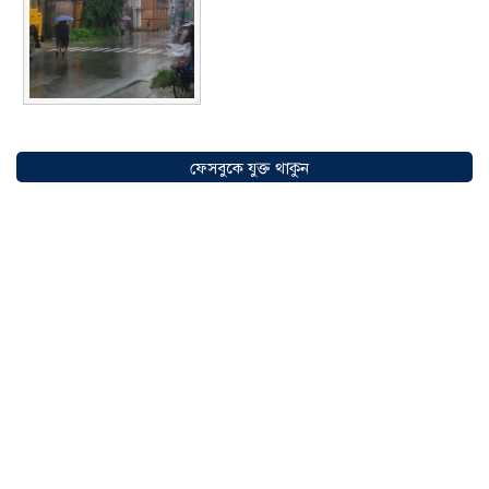
সৌদিতে বাংলাদেশিদের ব্যবসায়িক
অগ্রযাত্রায় নতুন অধ্যায়, উদ্বোধন হলো ‘শিফা
ফেসবুকে যুক্ত থাকুন
মোহাম্মদিয়া ফিশারিজ’
০৫ আগস্ট ২০২৬
বাংলাদেশে এখন বিনিয়োগের বড় সম্ভাবনা,
উন্নয়নের অংশীদার হোন প্রবাসীরা —
মোহাম্মদ সাইফুল্লাহ্
০৫ আগস্ট ২০২৬
সোনারগাঁওয়ে ভয়াবহ লোডশেডিংয়ে
জনজীবন চরমভাবে বিপর্যস্ত
০৩ আগস্ট
২০২৬