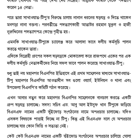
কমিটি ঘোষণার পর পরই দেখা দেয় বিদ্রোহ। আহ্বায়ক কমিটি থেকে পদত্যাগ
করেন ১৪ নেতা।
পরে তারা সাখাওয়াত-টিপু’র বিরুদ্ধে চালায় নানান ধরনের ষড়যন্ত্র ও দিতে থাকেন
মনগড়া নানা বক্তব্য। পরবর্তীতে পদত্যাগকারী আতাউর রহমান মুকুল ও হাজী
নুরুদ্দিনের পদত্যাগপত্র কেন্দ্রে গৃহীত হয়।
এমনকি সাখাওয়াত-টিপুকে চ্যালেঞ্জ করে আলাদা ভাবে দলীয় কর্মসূচি পালন
করতে থাকেন তারা।
এদিকে বিদ্রোহী গ্রুপের সকল ষড়যন্ত্রকে মোকাবেলা করে রাজপথে একের পর এক
দলীয় কর্মসূচি নেতাকর্মীদের নিয়ে সফল ভাবে পালন করেছে সাখাওয়াত-টিপু।
শুধু তাই নয় মহানগর বিএনপির ইতিহাসে এই প্রথম সম্মেলনর মাধ্যমে সাখাওয়াত-
টিপু মহানগর বিএনপির আওতাধীন সব গুলো ওয়ার্ড, ইউনিয়ন ও থানা এবং
উপজেলা বিএনপি’র কমিটি গঠন করেছে।
এখন আবার নতুন করে মহানগর বিএনপির সম্মেলনকে বানচাল করতে একটি
গ্রুপ ষড়যন্ত্র চালাচ্ছে। সদস্য সচিব এড. আবু আল ইউসুফ খান টিপুকে জড়িয়ে
বিএনএফ নামের একটি ভুঁইফোড় সংগঠনের নামে অপপ্রচার চালাচ্ছে। যদিও
এসকল বিষয়কে পাত্তাই দিচ্ছে না টিপু। কিন্তু এই বিএনএফ বলে যে অপপ্রচার
চালাচ্ছে যার কোন ভিত্তি ও সত্যতা নেই।
কেউ কেউ বিএনএফ নামের একটি ভুঁইফোড় সংগঠনের অপপ্রচার চালিয়ে ঘোলা