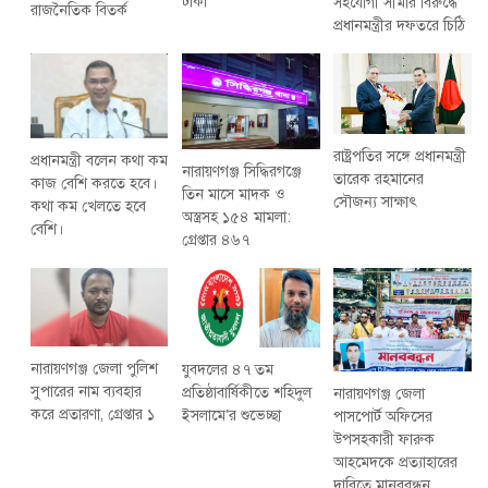
টাকা
সহযোগী সীমার বিরুদ্ধে
রাজনৈতিক বিতর্ক
প্রধানমন্ত্রীর দফতরে চিঠি
রাষ্ট্রপতির সঙ্গে প্রধানমন্ত্রী
প্রধানমন্ত্রী বলেন কথা কম
নারায়ণগঞ্জ সিদ্ধিরগঞ্জে
তারেক রহমানের
কাজ বেশি করতে হবে।
তিন মাসে মাদক ও
সৌজন্য সাক্ষাৎ
কথা কম খেলতে হবে
অস্ত্রসহ ১৫৪ মামলা:
বেশি।
গ্রেপ্তার ৪৬৭
নারায়ণগঞ্জ জেলা পুলিশ
যুবদলের ৪৭ তম
সুপারের নাম ব্যবহার
প্রতিষ্ঠাবার্ষিকীতে শহিদুল
নারায়ণগঞ্জ জেলা
করে প্রতারণা, গ্রেপ্তার ১
ইসলামে‘র শুভেচ্ছা
পাসপোর্ট অফিসের
উপসহকারী ফারুক
আহমেদকে প্রত্যাহারের
দাবিতে মানববন্ধন