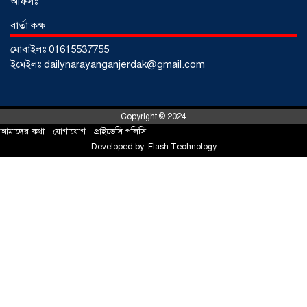
অফিসঃ
বার্তা কক্ষ
মোবাইলঃ 01615537755
ইমেইলঃ dailynarayanganjerdak@gmail.com
Copyright © 2024
আমাদের কথা
!
যোগাযোগ
!
প্রাইভেসি পলিসি
Developed by:
Flash Technology
সোনারগাঁয়ে ৬৮ পিস ইয়াবাসহ নারী মাদক
ব্যবসায়ী গ্রেফতার
০৩ আগস্ট ২০২৬