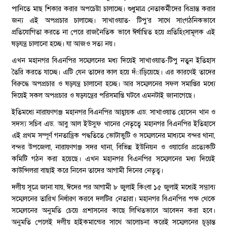
পানিতে মাছ শিকার করার অপচেষ্টা চালাচ্ছে। শুধুমাত্র নেতাকর্মীদের বিভ্রান্ত করার
জন্য এই অপপ্রচার চালাচ্ছে। সাখাওয়াত- টিপু’র সাথে সাংগঠনিকভাবে
প্রতিযোগিতা করতে না পেরে রাজনৈতিক ভাবে ঈর্ষান্বিত হয়ে প্রতিহিংসামূলক এই
ষড়যন্ত্র চালানো হচ্ছে। যা আজও সত্য নয়।
এখন মহানগর বিএনপির সম্মেলনের মধ্য দিয়েই সাখাওয়াত-টিপু নতুন ইতিহাস
তৈরি করতে যাচ্ছে। এটি যেন তাদের কাল হয়ে দঁাড়িয়েছে। এর কারণেই তাদের
বিরুদ্ধে অপপ্রচার ও ষড়যন্ত্র চালানো হচ্ছে। আর সম্মেলনের সফল সমাপ্তির মধ্যে
দিয়েই সকল অপপ্রচার ও ষড়যন্ত্রের পরিসমাপ্তি ঘটবে এমনটাই জানাগেছে।
ইতিমধ্যে নারায়ণগঞ্জ মহানগর বিএনপির আহ্বায়ক এড. সাখাওয়াত হোসেন খান ও
সদস্য সচিব এড. আবু আল ইউসুফ খানের নেতৃত্বে মহানগর বিএনপির ইতিহাসে
এই প্রথম সম্পূর্ণ গনতান্ত্রিক পদ্ধতিতে ভোটাভুটি ও সম্মেলনের মাধ্যমে বন্দর থানা,
বন্দর উপজেলা, নারায়ণগঞ্জ সদর থানা, বিভিন্ন ইউনিয়ন ও ওয়ার্ডের প্রত্যেকটি
কমিটি গঠন করা হয়েছে। এখন মহানগর বিএনপির সম্মেলনের মধ্য দিয়েই
কাউন্সিলরা বাছাই করে নিবেন তাদের আগামী দিনের নেতৃত্ব।
দলীয় সূত্রে জানা যায়, ঈদের পর আগামী ৮ জুলাই কিংবা ১৫ জুলাই মধ্যেই সম্ভাব্য
সম্মেলনের তারিখ নির্ধারণ করবে দলটির নেতারা। মহানগর বিএনপির পক্ষ থেকে
সম্মেলনের অনুমতি চেয়ে প্রশাসনের কাছে লিখিতভাবে আবেদন করা হবে।
অনুমতি পেলেই দলীয় হাইকমান্ডের সাথে আলোচনা করেই সম্মেলনের চূড়ান্ত