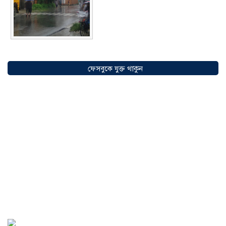
সৌদিতে বাংলাদেশিদের ব্যবসায়িক
অগ্রযাত্রায় নতুন অধ্যায়, উদ্বোধন হলো ‘শিফা
ফেসবুকে যুক্ত থাকুন
মোহাম্মদিয়া ফিশারিজ’
০৫ আগস্ট ২০২৬
বাংলাদেশে এখন বিনিয়োগের বড় সম্ভাবনা,
উন্নয়নের অংশীদার হোন প্রবাসীরা —
মোহাম্মদ সাইফুল্লাহ্
০৫ আগস্ট ২০২৬
সোনারগাঁওয়ে ভয়াবহ লোডশেডিংয়ে
জনজীবন চরমভাবে বিপর্যস্ত
০৩ আগস্ট
২০২৬