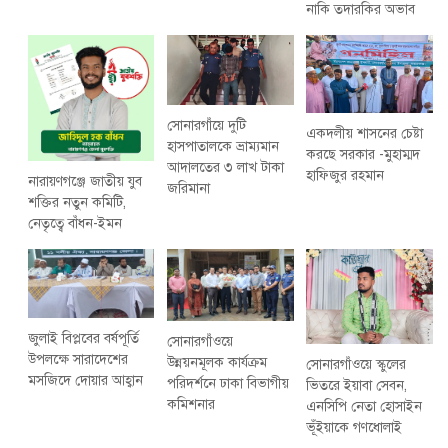
নাকি তদারকির অভাব
সোনারগাঁয়ে দুটি
একদলীয় শাসনের চেষ্টা
হাসপাতালকে ভ্রাম্যমান
করছে সরকার -মুহাম্মদ
আদালতের ৩ লাখ টাকা
হাফিজুর রহমান
নারায়ণগঞ্জে জাতীয় যুব
জরিমানা
শক্তির নতুন কমিটি,
নেতৃত্বে বাঁধন-ইমন
জুলাই বিপ্লবের বর্ষপূর্তি
সোনারগাঁওয়ে
উপলক্ষে সারাদেশের
উন্নয়নমূলক কার্যক্রম
সোনারগাঁওয়ে স্কুলের
মসজিদে দোয়ার আহ্বান
পরিদর্শনে ঢাকা বিভাগীয়
ভিতরে ইয়াবা সেবন,
কমিশনার
এনসিপি নেতা হোসাইন
ভূঁইয়াকে গণধোলাই