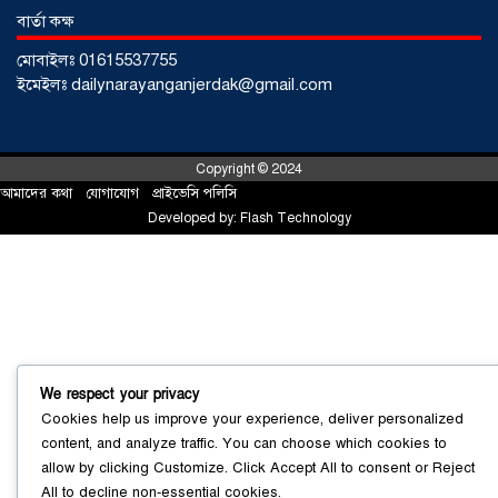
বার্তা কক্ষ
মোবাইলঃ 01615537755
ইমেইলঃ dailynarayanganjerdak@gmail.com
Copyright © 2024
আমাদের কথা
!
যোগাযোগ
!
প্রাইভেসি পলিসি
Developed by:
Flash Technology
সোনারগাঁয়ে ৬৮ পিস ইয়াবাসহ নারী মাদক
ব্যবসায়ী গ্রেফতার
০৩ আগস্ট ২০২৬
We respect your privacy
Cookies help us improve your experience, deliver personalized
content, and analyze traffic. You can choose which cookies to
allow by clicking
Customize
. Click
Accept All
to consent or
Reject
সোনারগাঁয়ে পরিত্যক্ত উন্নয়ন প্রকল্প:
All
to decline non-essential cookies.