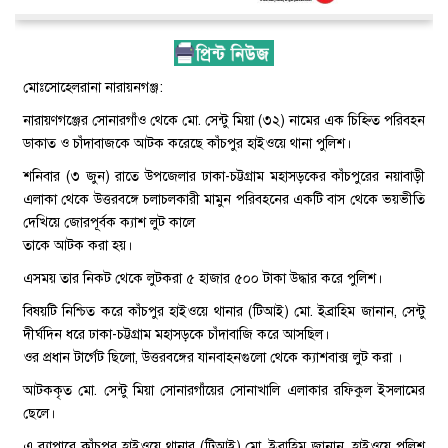
মোঃসোহেলরানা নারায়নগঞ্জ:
নারায়ণগঞ্জের সোনারগাঁও থেকে মো. সেন্টু মিয়া (৩২) নামের এক চিহ্নিত পরিবহন
ডাকাত ও চাঁদাবাজকে আটক করেছে কাঁচপুর হাইওয়ে থানা পুলিশ।
শনিবার (৩ জুন) রাতে উপজেলার ঢাকা-চট্টগ্রাম মহাসড়কের কাঁচপুরের নয়াবাড়ী
এলাকা থেকে উত্তরবঙ্গে চলাচলকারী মামুন পরিবহনের একটি বাস থেকে ভয়ভীতি
দেখিয়ে জোরপূর্বক ক্যাশ লুট কালে
তাকে আটক করা হয়।
এসময় তার নিকট থেকে লুটকরা ৫ হাজার ৫০০ টাকা উদ্ধার করে পুলিশ।
বিষয়টি নিশ্চিত করে কাঁচপুর হাইওয়ে থানার (টিআই) মো. ইব্রাহিম জানান, সেন্টু
দীর্ঘদিন ধরে ঢাকা-চট্টগ্রাম মহাসড়কে চাঁদাবাজি করে আসছিল।
ওর প্রধান টার্গেট ছিলো, উত্তরবঙ্গের যানবাহনগুলো থেকে ক্যাশবাক্স লুট করা ।
আটককৃত মো. সেন্টু মিয়া সোনারগাঁয়ের সোনাখালি এলাকার রফিকুল ইসলামের
ছেলে।
এ ব্যাপারে কাঁচপুর হাইওয়ে থানার (টিআই) মো. ইব্রাহিম জানান, হাইওয়ে পুলিশ