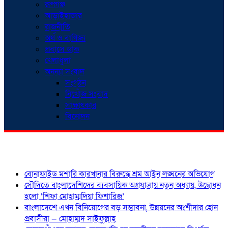
রূপগঞ্জ
আড়াইহাজার
রাজনীতি
অর্থ ও বাণিজ্য
প্রবাসে ডাক
খেলাধুলা
অনন্যা সংবাদ
সংগঠন
নিখোঁজ সংবাদ
সাক্ষাৎকার
বিনোদন
শিরোনাম
বোনাফাইড মশারি কারখানার বিরুদ্ধে শ্রম আইন লঙ্ঘনের অভিযোগ
সৌদিতে বাংলাদেশিদের ব্যবসায়িক অগ্রযাত্রায় নতুন অধ্যায়, উদ্বোধন
হলো ‘শিফা মোহাম্মদিয়া ফিশারিজ’
বাংলাদেশে এখন বিনিয়োগের বড় সম্ভাবনা, উন্নয়নের অংশীদার হোন
প্রবাসীরা — মোহাম্মদ সাইফুল্লাহ্