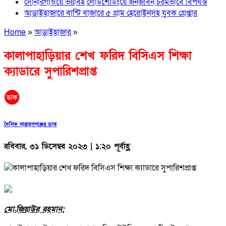
সোনারগাঁওয়ে ভয়াবহ লোডশেডিংয়ে জনজীবন চরমভাবে বিপর্যস্ত
আড়াইহাজারে বান্টি বাজারে ৫ গ্রাম হেরোইনসহ যুবক গ্রেপ্তার
Home
»
আড়াইহাজার
»
কালাপাহাড়িয়ার শেখ ফরিদ বিসিএস শিক্ষা
ক্যাডারে সুপারিশপ্রাপ্ত
দৈনিক নারায়ণগঞ্জের ডাক
রবিবার, ৩১ ডিসেম্বর ২০২৩ | ১:২০ পূর্বাহ্ণ
মো.জিয়াউর রহমান: