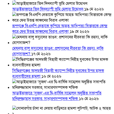
আড়াইহাজারে তিন দিনব্যাপী ভূমি মেলার উদ্বোধন
১৯ মে ২০২৬
রূপগঞ্জে বিএনপি নেতাকে কুপিয়ে আহত আধিপত্য বিস্তারকে কেন্দ্র
করে ফের উত্তপ্ত কাঞ্চনের বিরাব এলাকা
১৯ মে ২০২৬
মেঘনায় বালু দস্যুদের তাণ্ডব: প্রশাসনের নীরবতা কি রহস্য, নাকি
যোগসাজশ?
১৭ মে ২০২৬
সিদ্ধিরগঞ্জের আদমজী বিহারী ক্যাম্পে নিরীহ যুবকের উপর মাদক
ব্যবসায়ীদের হামলা
১৬ মে ২০২৬
আড়াইহাজারে ‘সুজন’-এর দ্বি-বার্ষিক সম্মেলন অনুষ্ঠিত সভাপতি
মনিরুজ্জামান সরকার, সাধারণসম্পাদক শফিক
১৬ মে ২০২৬