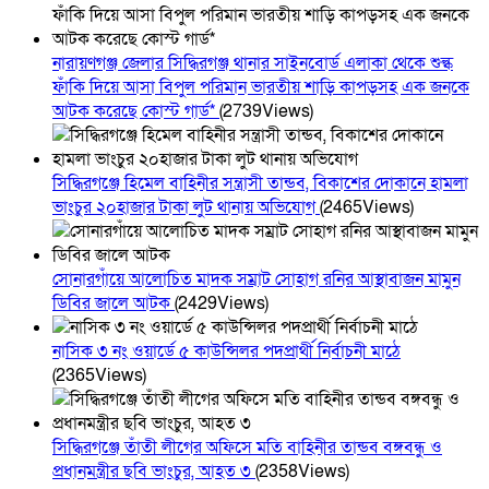
নারায়ণগঞ্জ জেলার সিদ্ধিরগঞ্জ থানার সাইনবোর্ড এলাকা থেকে শুল্ক
ফাঁকি দিয়ে আসা বিপুল পরিমান ভারতীয় শাড়ি কাপড়সহ এক জনকে
আটক করেছে কোস্ট গার্ড*
(2739Views)
সিদ্ধিরগঞ্জে হিমেল বাহিনীর সন্ত্রাসী তান্ডব, বিকাশের দোকানে হামলা
ভাংচুর ২০হাজার টাকা লুট থানায় অভিযোগ
(2465Views)
সোনারগাঁয়ে আলোচিত মাদক সম্রাট সোহাগ রনির আস্থাবাজন মামুন
ডিবির জালে আটক
(2429Views)
নাসিক ৩ নং ওয়ার্ডে ৫ কাউন্সিলর পদপ্রার্থী নির্বাচনী মাঠে
(2365Views)
সিদ্ধিরগঞ্জে তাঁতী লীগের অফিসে মতি বাহিনীর তান্ডব বঙ্গবন্ধু ও
প্রধানমন্ত্রীর ছবি ভাংচুর, আহত ৩
(2358Views)