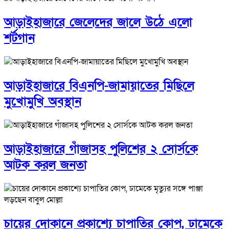
আড়াইহাজারে জেলেদের জালে উঠে এলো
শর্টগান
আড়াইহাজারে বিএনপি-জামায়াতের মিছিলে
মুখোমুখি অবস্থান
আড়াইহাজারে গাঁজাসহ পুলিশের ২ সোর্সকে
আটক করল জনতা
চায়ের দোকানে প্রকাশ্যে চাপাতির কোপ, ঢামেকে