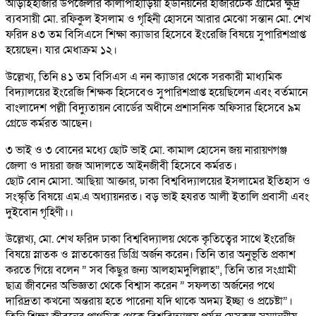
আড়াইহাজার উপজেলার কালাপাহাড়িয়া ইউনিয়নের হাজীরটেক গ্রামের ক্ষুদ্র
ব্যবসায়ী মো. রফিকুল ইসলাম ও গৃহিনী হোসনে আরার মেঝো সন্তান মো. শেখ
ফরিদ ৪৩ তম বিসিএসে শিক্ষা ক্যাডার হিসেবে ইংরেজি বিষয়ে সুপারিশপ্রাপ্ত
হয়েছেন। যার মেধাক্রম ১২।
উল্লেখ্য, তিনি ৪১ তম বিসিএস এ নন ক্যাডার থেকে সরকারী মাধ্যমিক
বিদ্যালয়ের ইংরেজি শিক্ষক হিসেবেও সুপারিশপ্রাপ্ত হয়েছিলেন এবং বর্তমানে
বাংলাদেশ পল্লী বিদ্যুতায়ন বোর্ডের অধীনে প্রশাসনিক অফিসার হিসেবে ৯ম
গ্রেডে কর্মরত আছেন।
৩ ভাই ও ৩ বোনের মধ্যে ছোট ভাই মো. কামাল হোসেন জয় নারায়ণগঞ্জ
জেলা ও দায়রা জজ আদালতে আইনজীবী হিসেবে কর্মরত।
ছোট বোন মোসা. আছিয়া আক্তার, ঢাকা বিশ্ববিদ্যালয়ের ইসলামের ইতিহাস ও
সংস্কৃতি বিষয়ে এম.এ অধ্যায়নরত। বড় ভাই হযরত আলী ইতালি প্রবাসী এবং
দুইবোন গৃহিণী।।
উল্লেখ্য, মো. শেখ ফরিদ ঢাকা বিশ্ববিদ্যালয় থেকে কৃতিত্বের সাথে ইংরেজি
বিষয়ে স্নাতক ও স্নাতকোত্তর ডিগ্রি অর্জন করেন। তিনি তার অনুভূতি প্রকাশ
করতে গিয়ে বলেন ” সব কিছুর জন্য আলহামদুলিল্লাহ”, তিনি তার সংগ্রামী
ছাত্র জীবনের অভিজ্ঞতা থেকে বিশ্বাস করেন ” সফলতা অর্জনের পথে
দারিদ্রতা কখনো অন্তরায় হতে পারেনা যদি থাকে অদম্য ইচ্ছা ও প্রচেষ্টা”।