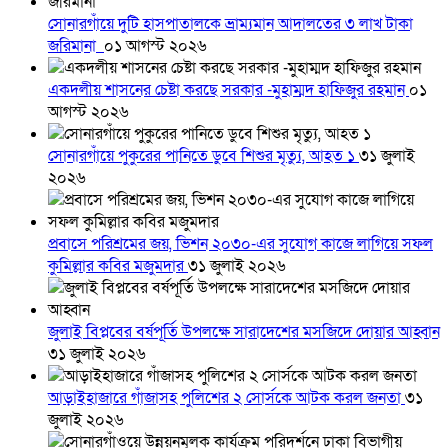
সোনারগাঁয়ে দুটি হাসপাতালকে ভ্রাম্যমান আদালতের ৩ লাখ টাকা
জরিমানা
০১ আগস্ট ২০২৬
একদলীয় শাসনের চেষ্টা করছে সরকার -মুহাম্মদ হাফিজুর রহমান
০১
আগস্ট ২০২৬
সোনারগাঁয়ে পুকুরের পানিতে ডুবে শিশুর মৃত্যু, আহত ১
৩১ জুলাই
২০২৬
প্রবাসে পরিশ্রমের জয়, ভিশন ২০৩০-এর সুযোগ কাজে লাগিয়ে সফল
কুমিল্লার কবির মজুমদার
৩১ জুলাই ২০২৬
জুলাই বিপ্লবের বর্ষপূর্তি উপলক্ষে সারাদেশের মসজিদে দোয়ার আহ্বান
৩১ জুলাই ২০২৬
আড়াইহাজারে গাঁজাসহ পুলিশের ২ সোর্সকে আটক করল জনতা
৩১
জুলাই ২০২৬