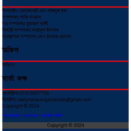
উপদেষ্টাঃ এডভোকেট মোঃ নাজমুল হক
সম্পাদকঃ পাপ্পি আক্তার
সহ সম্পাদকঃ মুহাম্মদ আলী
নির্বাহী সম্পাদকঃ ফাহাদুল ইসলাম
ব্যবস্থাপনা সম্পাদকঃ মোঃ তারেক হোসেন
অফিস
অফিসঃ
বার্তা কক্ষ
মোবাইলঃ 01615537755
ইমেইলঃ dailynarayanganjerdak@gmail.com
Copyright © 2024
আমাদের কথা
!
যোগাযোগ
!
প্রাইভেসি পলিসি
Copyright © 2024