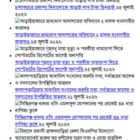
চালাকচরে প্রকাশ্য দিবালোকে আড়াই লাখ টাকা ছিনতাই
২৫ জুলাই
২০২৬
আড়াইহাজারে ভ্রাম্যমাণ আদালতের অভিযানে ২ মাদক ব্যবসায়ীর
কারাদণ্ড
২৩ জুলাই ২০২৬
আড়াইহাজারে গৃহবধূ মায়া মৃত্যু ও পরকীয়া ধামাচাপা দিতে
পোস্টমর্টেম রিপোর্টের আগেই অনাপত্তি
২২ জুলাই ২০২৬
কালাপাহাড়িয়ায় আবাবিল সংসদের জরুরি সভা, সর্বস্তরের আলেম ও
সদস্যদের উপস্থিতির আহ্বান
২১ জুলাই ২০২৬
সিদ্ধিরগঞ্জ থানার ওসি এমদাদুল যোগদানের পর থেকেই ৩৪ ধারা
বাণিজ্য তুঙ্গে
২০ জুলাই ২০২৬