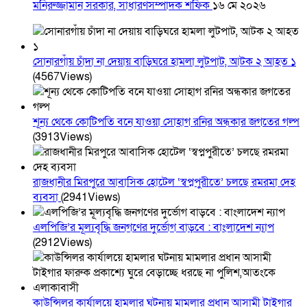
মনিরুজ্জামান সরকার, সাধারণসম্পাদক শফিক
১৬ মে ২০২৬
সোনারগাঁয় চাঁদা না দেয়ায় বাড়িঘরে হামলা লুটপাট, আটক ২ আহত ১
(4567Views)
শূন্য থেকে কোটিপতি বনে যাওয়া সোহাগ রনির অন্ধকার জগতের গল্প
(3913Views)
রাজধানীর মিরপুরে আবাসিক হোটেল ‘স্বপ্নপুরীতে’ চলছে রমরমা দেহ
ব্যবসা
(2941Views)
এলপিজি’র মূল্যবৃদ্ধি জনগণের দুর্ভোগ বাড়বে : বাংলাদেশ ন্যাপ
(2912Views)
কাউন্সিলর কার্যালয়ে হামলার ঘটনায় মামলার প্রধান আসামী টাইগার