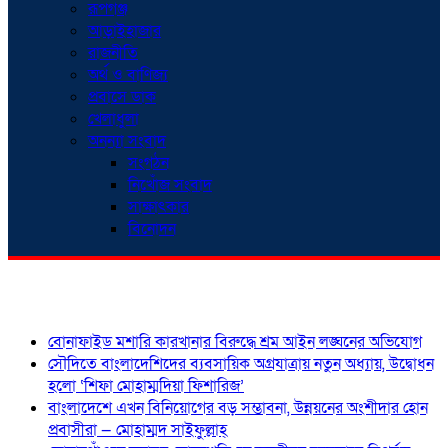
রূপগঞ্জ
আড়াইহাজার
রাজনীতি
অর্থ ও বাণিজ্য
প্রবাসে ডাক
খেলাধুলা
অনন্যা সংবাদ
সংগঠন
নিখোঁজ সংবাদ
সাক্ষাৎকার
বিনোদন
শিরোনাম
বোনাফাইড মশারি কারখানার বিরুদ্ধে শ্রম আইন লঙ্ঘনের অভিযোগ
সৌদিতে বাংলাদেশিদের ব্যবসায়িক অগ্রযাত্রায় নতুন অধ্যায়, উদ্বোধন
হলো ‘শিফা মোহাম্মদিয়া ফিশারিজ’
বাংলাদেশে এখন বিনিয়োগের বড় সম্ভাবনা, উন্নয়নের অংশীদার হোন
প্রবাসীরা — মোহাম্মদ সাইফুল্লাহ্