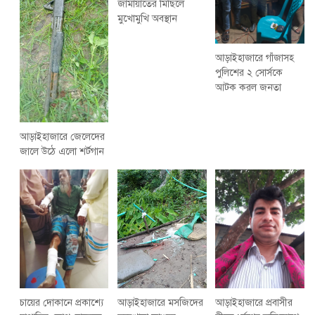
জামায়াতের মিছিলে
মুখোমুখি অবস্থান
আড়াইহাজারে গাঁজাসহ
পুলিশের ২ সোর্সকে
আটক করল জনতা
আড়াইহাজারে জেলেদের
জালে উঠে এলো শর্টগান
চায়ের দোকানে প্রকাশ্যে
আড়াইহাজারে মস‌জি‌দের
আড়াইহাজারে প্রবাসীর