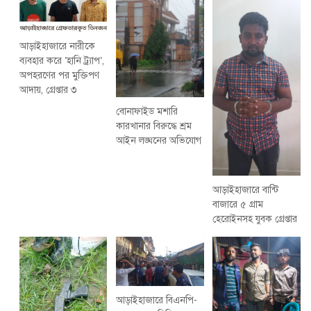
আড়াইহাজারে নারীকে
ব্যবহার করে ‘হানি ট্র্যাপ’,
অপহরণের পর মুক্তিপণ
আদায়, গ্রেপ্তার ৩
বোনাফাইড মশারি
কারখানার বিরুদ্ধে শ্রম
আইন লঙ্ঘনের অভিযোগ
আড়াইহাজারে বান্টি
বাজারে ৫ গ্রাম
হেরোইনসহ যুবক গ্রেপ্তার
আড়াইহাজারে বিএনপি-