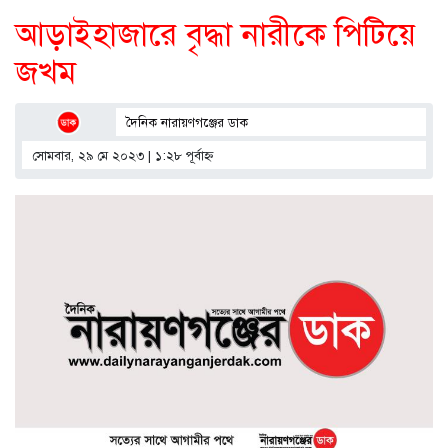
আড়াইহাজারে বৃদ্ধা নারীকে পিটিয়ে
জখম
দৈনিক নারায়ণগঞ্জের ডাক
সোমবার, ২৯ মে ২০২৩ | ১:২৮ পূর্বাহ্ণ