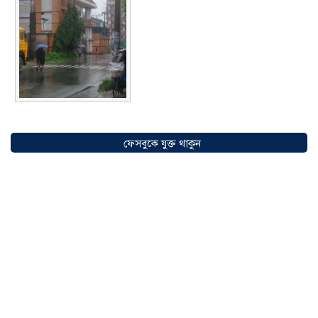
সৌদিতে বাংলাদেশিদের ব্যবসায়িক
অগ্রযাত্রায় নতুন অধ্যায়, উদ্বোধন হলো ‘শিফা
ফেসবুকে যুক্ত থাকুন
মোহাম্মদিয়া ফিশারিজ’
০৫ আগস্ট ২০২৬
বাংলাদেশে এখন বিনিয়োগের বড় সম্ভাবনা,
উন্নয়নের অংশীদার হোন প্রবাসীরা —
মোহাম্মদ সাইফুল্লাহ্
০৫ আগস্ট ২০২৬
সোনারগাঁওয়ে ভয়াবহ লোডশেডিংয়ে
জনজীবন চরমভাবে বিপর্যস্ত
০৩ আগস্ট