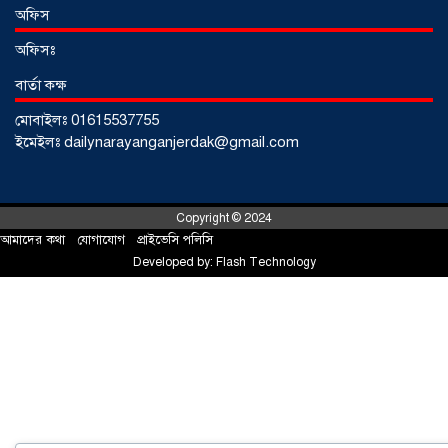
আড়াইহাজারে জেলেদের জালে উঠে এলো
অফিস
শর্টগান
০৩ আগস্ট ২০২৬
অফিসঃ
বার্তা কক্ষ
মোবাইলঃ 01615537755
ইমেইলঃ dailynarayanganjerdak@gmail.com
Copyright © 2024
আমাদের কথা
!
যোগাযোগ
!
প্রাইভেসি পলিসি
Developed by:
Flash Technology
সোনারগাঁয়ে ৬৮ পিস ইয়াবাসহ নারী মাদক
ব্যবসায়ী গ্রেফতার
০৩ আগস্ট ২০২৬