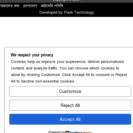
আমাদের কথা
!
যোগাযোগ
!
প্রাইভেসি পলিসি
Developed by:
Flash Technology
সোনারগাঁয়ে ৬৮ পিস ইয়াবাসহ নারী মাদক
We respect your privacy
ব্যবসায়ী গ্রেফতার
০৩ আগস্ট ২০২৬
Cookies help us improve your experience, deliver personalized
content, and analyze traffic. You can choose which cookies to
allow by clicking
Customize
. Click
Accept All
to consent or
Reject
All
to decline non-essential cookies.
সোনারগাঁয়ে পরিত্যক্ত উন্নয়ন প্রকল্প:
ঠিকাদারের গাফিলতি নাকি তদারকির অভাব
Customize
০২ আগস্ট ২০২৬
Reject All
Accept All
নারায়ণগঞ্জে জাতীয় যুব শক্তির নতুন কমিটি,
নেতৃত্বে বাঁধন-ইমন
০২ আগস্ট ২০২৬
Powered by