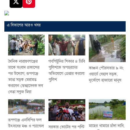
এ বিভাগের আরও খবর
দৈনিক নারায়ণগঞ্জের
গণপিটুনির শিকার ৪ ডিবি
ডাকে সংবাদ প্রকাশের
পুলিশকে অপহরণের
কাঞ্চন পৌরসভার ৯ নং
পর উদ্যোগ, রূপগঞ্জে
অভিযোগে গ্রেপ্তার করলো
ওয়ার্ডে বেহাল সড়ক,
ভাঙা সড়ক মেরামত
পুলিশ
দুর্ভোগে হাজারো মানুষ
করলেন স্বেচ্ছাসেবক দল
নেতা সবুজ মিয়া
রূপগঞ্জে এনসিপির ফল
মাছের খামারে চাঁদা দাবি,
উৎসবের মঞ্চ ও প্যান্ডেল
সরকার ভোটের পর পল্টি