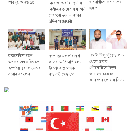
ব্যবসায়ীকে প্রাণনাশের
ভাঙচুর, আহত ১০
নিয়েছে, আগামী স্থানীয়
হুমকি
নির্বাচনে তাদের লাল কার্ড
দেখানো হবে — নাসির
উদ্দিন পাটোয়ারী
এমপি দিপু ভূঁইয়ার পক্ষ
রাজনৈতিক দ্বন্দ্বে
রূপগঞ্জে মাদকবিরোধী
থেকে তারাব
অপপ্রচারের প্রতিবাদে
অভিযানে বিদেশি মদ-
পৌরবাসীকে ঈদুল
‎রূপগঞ্জে যুবদল নেতার
ইয়াবাসহ ৩ মাদক
আজহার শুভেচ্ছা
সংবাদ সম্মেলন ‎
কারবারি গ্রেফতার
জানালেন কে এম সিয়াম