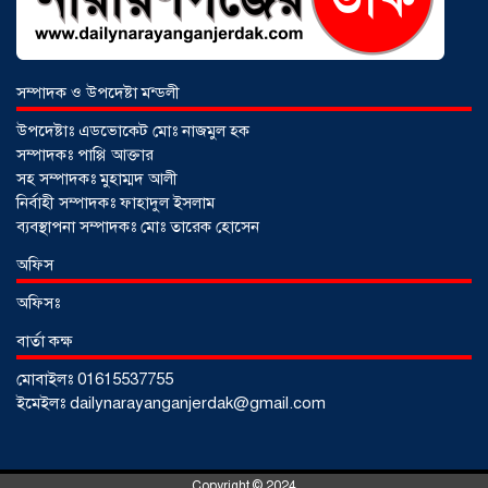
সম্পাদক ও উপদেষ্টা মন্ডলী
উপদেষ্টাঃ এডভোকেট মোঃ নাজমুল হক
সম্পাদকঃ পাপ্পি আক্তার
সহ সম্পাদকঃ মুহাম্মদ আলী
নির্বাহী সম্পাদকঃ ফাহাদুল ইসলাম
ব্যবস্থাপনা সম্পাদকঃ মোঃ তারেক হোসেন
আড়াইহাজারে জেলেদের জালে উঠে এলো
অফিস
শর্টগান
০৩ আগস্ট ২০২৬
অফিসঃ
বার্তা কক্ষ
মোবাইলঃ 01615537755
ইমেইলঃ dailynarayanganjerdak@gmail.com
Copyright © 2024