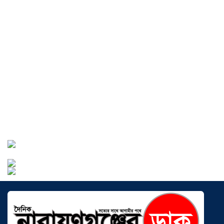
বাংলাদেশে এখন বিনিয়োগের বড় সম্ভাবনা,
উন্নয়নের অংশীদার হোন প্রবাসীরা —
মোহাম্মদ সাইফুল্লাহ্
০৫ আগস্ট ২০২৬
সোনারগাঁওয়ে ভয়াবহ লোডশেডিংয়ে
জনজীবন চরমভাবে বিপর্যস্ত
০৩ আগস্ট
২০২৬
আড়াইহাজারে বান্টি বাজারে ৫ গ্রাম
হেরোইনসহ যুবক গ্রেপ্তার
০৩ আগস্ট ২০২৬