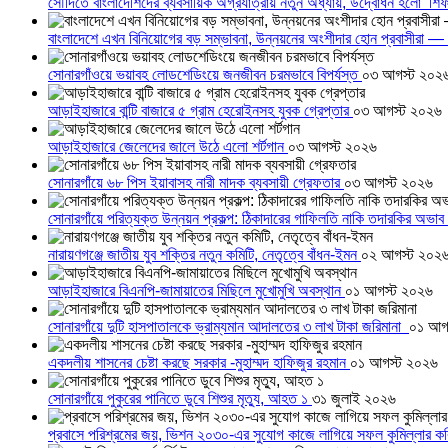
সৌদিতে বাংলাদেশিদের ব্যবসায়িক অগ্রযাত্রায় নতুন অধ্যায়, উদ্বোধন হলো ‘শিফ
বাংলাদেশে এখন বিনিয়োগের বড় সম্ভাবনা, উন্নয়নের অংশীদার হোন প্রবাসীরা — ম
সোনারগাঁওয়ে ভয়াবহ লোডশেডিংয়ে জনজীবন চরমভাবে বিপর্যস্ত
০৩ আগস্ট ২০২
আড়াইহাজারে বান্টি বাজারে ৫ গ্রাম হেরোইনসহ যুবক গ্রেপ্তার
০৩ আগস্ট ২০২৬
আড়াইহাজারে জেলেদের জালে উঠে এলো শর্টগান
০৩ আগস্ট ২০২৬
সোনারগাঁয়ে ৬৮ পিস ইয়াবাসহ নারী মাদক ব্যবসায়ী গ্রেফতার
০৩ আগস্ট ২০২৬
সোনারগাঁয়ে পরিত্যক্ত উন্নয়ন প্রকল্প: ঠিকাদারের গাফিলতি নাকি তদারকির অভাব
নারায়ণগঞ্জে জাতীয় যুব শক্তির নতুন কমিটি, নেতৃত্বে বাঁধন-ইমন
০২ আগস্ট ২০২
আড়াইহাজারে বিএনপি-জামায়াতের মিছিলে মুখোমুখি অবস্থান
০১ আগস্ট ২০২৬
সোনারগাঁয়ে দুটি হাসপাতালকে ভ্রাম্যমান আদালতের ৩ লাখ টাকা জরিমানা
০১ আগ
একদলীয় শাসনের চেষ্টা করছে সরকার -মুহাম্মদ হাফিজুর রহমান
০১ আগস্ট ২০২৬
সোনারগাঁয়ে পুকুরের পানিতে ডুবে শিশুর মৃত্যু, আহত ১
৩১ জুলাই ২০২৬
প্রবাসে পরিশ্রমের জয়, ভিশন ২০৩০-এর সুযোগ কাজে লাগিয়ে সফল কুমিল্লার ক