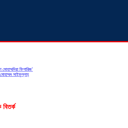
 মোহাম্মদিয়া ফিশারিজ’
োহাম্মদ সাইফুল্লাহ্
 বিতর্ক