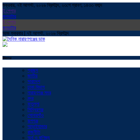
শুক্রবার, ৭ই আগস্ট, ২০২৬ খ্রিস্টাব্দ, ২৩শে শ্রাবণ, ১৪৩৩ বঙ্গাব্দ
ই পেপার
কনভাটার
ই পেপার
কনভাটার
আজ শুক্রবার | ৭ই আগস্ট, ২০২৬ খ্রিস্টাব্দ
Menu
প্রচ্ছদ
জাতীয়
সারাদেশ
ঢাকা বিভাগ
নারায়ণগঞ্জ সদর
বন্দর
ফতুল্লা
সিদ্ধিরগঞ্জ
সোনারগাঁও
রূপগঞ্জ
আড়াইহাজার
রাজনীতি
অর্থ ও বাণিজ্য