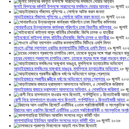
জুলাই বিপ্লবের বর্ষপূর্তি উপলক্ষে সারাদেশের মসজিদে দোয়ার আহ্বান
৩১ জুলাই ২
আড়াইহাজারে গাঁজাসহ পুলিশের ২ সোর্সকে আটক করল জনতা
৩১ জুলাই ২০২৬
সোনারগাঁওয়ে উন্নয়নমূলক কার্যক্রম পরিদর্শনে ঢাকা বিভাগীয় কমিশনার
৩০ জুলাই
সাইনবোর্ডে কাইল্লা মাসুদ বাহিনীর চাঁদাবাজি: জিম্মি চালক ও যাত্রীরা
৩০ জুলাই ২
লাওসে এশিয়া ন্যাশনাল ওয়াটার কনসালটেটিভ মিটিংয়ে এমপি মিলন
২৯ জুলাই ২০
চায়ের দোকানে প্রকাশ্যে চাপাতির কোপ, ঢামেকে মৃত্যুর সঙ্গে পাঞ্জা লড়ছেন বাবুল
আড়াইহাজারে মস‌জি‌দের অজুখানা ভাঙচুর, মুসল্লিকে হত্যাচেষ্টার অভিযোগ
২৮ জু
আড়াইহাজারে প্রবাসীর স্ত্রীকে ধর্ষণের অভিযোগে ভাসুর গ্রেপ্তার
২৮ জুলাই ২০২
আড়াইহাজার বাজারে ভ্রাম্যমাণ আদালতের অভিযান, ৫ দোকানিকে জরিমানা
২৮ জ
রোগী নিয়ে হাসপাতালে যাওয়ার পথে ছিনতাই, গণপিটুনিতে ১ ছিনতাইকারী আহত
২
রিয়াদের আল ওয়ালিদ রিসোর্টে এনটিভির ২৩তম প্রতিষ্ঠাবার্ষিকী ও সাংস্কৃতিক অনুষ্
কালাপাহাড়িয়া ইউনিয়ন আবাবিল সংসদের নতুন কমিটি গঠন
২৬ জুলাই ২০২৬