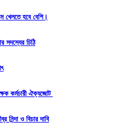
কম খেলতে হবে বেশি।
চার সদস্যের চিঠি
াৎ
ক্ষক কর্মচারী ঐক্যজোট
্র নিন্দা ও বিচার দাবি