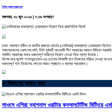
দৈনিক নারায়ণগঞ্জের ডাক
মঙ্গলবার, ৩০ জুন ২০২৬ | ৭:৩৯ অপরাহ্ণ
ঢাকা: আহসান হাবীব-কে জাতীয় রাজস্ব বোর্ডের (এনবিআর) ভারপ্রাপ্ত চেয়ারম্যান হিসে
সমালোচকদের একাংশের দাবি, তিনি পূর্ববর্তী আওয়ামী লীগ সরকারের আমলে বিভিন্ন সরকা
সমর্থিত সরকারের সময়ে গুরুত্বপূর্ণ দায়িত্বে নিয়োগ দেওয়া নিয়ে প্রশ্ন উঠেছে।
বিশেষ করে জুলাই গণঅভ্যুত্থান-এর চেতনায় বিশ্বাসী বলে নিজেদের পরিচয় দেওয়া অনেকেই স
গুরুত্বপূর্ণ পদে নিয়োগের ক্ষেত্রে আরও স্বচ্ছতা ও ব্যাখ্যা প্রয়োজন।
এ বিভাগের আরও খবর
লাওসে এশিয়া ন্যাশনাল ওয়াটার কনসালটেটিভ মিটিংয়ে এম