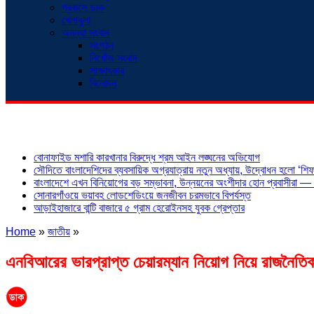
প্রবাসে ডাক
খেলাধুলা
অনন্যা সংবাদ
সংগঠন
নিখোঁজ সংবাদ
সাক্ষাৎকার
বিনোদন
শিরোনাম
বোনাফাইড মশারি কারখানার বিরুদ্ধে শ্রম আইন লঙ্ঘনের অভিযোগ
সৌদিতে বাংলাদেশিদের ব্যবসায়িক অগ্রযাত্রায় নতুন অধ্যায়, উদ্বোধন হলো ‘শিফা
বাংলাদেশে এখন বিনিয়োগের বড় সম্ভাবনা, উন্নয়নের অংশীদার হোন প্রবাসীরা — ম
সোনারগাঁওয়ে ভয়াবহ লোডশেডিংয়ে জনজীবন চরমভাবে বিপর্যস্ত
আড়াইহাজারে বান্টি বাজারে ৫ গ্রাম হেরোইনসহ যুবক গ্রেপ্তার
Home
»
জাতীয়
»
এনবিআরের ভারপ্রাপ্ত চেয়ারম্যান নিয়োগ নিয়ে রাজনৈতিক