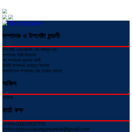
সম্পাদক ও উপদেষ্টা মন্ডলী
উপদেষ্টাঃ এডভোকেট মোঃ নাজমুল হক
সম্পাদকঃ পাপ্পি আক্তার
সহ সম্পাদকঃ মুহাম্মদ আলী
নির্বাহী সম্পাদকঃ ফাহাদুল ইসলাম
ব্যবস্থাপনা সম্পাদকঃ মোঃ তারেক হোসেন
অফিস
অফিসঃ
বার্তা কক্ষ
মোবাইলঃ 01615537755
ইমেইলঃ dailynarayanganjerdak@gmail.com