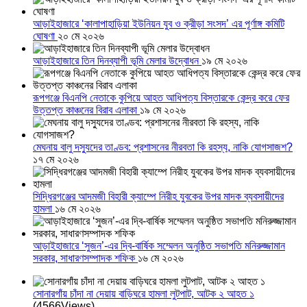
আড়াইহাজারে ‘কালাপাহাড়িয়া ইউনিয়ন যুব ও ক্রীড়া সংসদ’ এর পূর্ণাঙ্গ কমিটি
ঘোষণা
২০ মে ২০২৬
আড়াইহাজারে তিন দিনব্যাপী ভূমি মেলার উদ্বোধন
১৯ মে ২০২৬
রূপগঞ্জে বিএনপি নেতাকে কুপিয়ে আহত আধিপত্য বিস্তারকে কেন্দ্র করে ফের
উত্তপ্ত কাঞ্চনের বিরাব এলাকা
১৯ মে ২০২৬
মেঘনায় বালু দস্যুদের তাণ্ডব: প্রশাসনের নীরবতা কি রহস্য, নাকি যোগসাজশ?
১৭ মে ২০২৬
সিদ্ধিরগঞ্জের আদমজী বিহারী ক্যাম্পে নিরীহ যুবকের উপর মাদক ব্যবসায়ীদের
হামলা
১৬ মে ২০২৬
আড়াইহাজারে ‘সুজন’-এর দ্বি-বার্ষিক সম্মেলন অনুষ্ঠিত সভাপতি মনিরুজ্জামান
সরকার, সাধারণসম্পাদক শফিক
১৬ মে ২০২৬
সোনারগাঁয় চাঁদা না দেয়ায় বাড়িঘরে হামলা লুটপাট, আটক ২ আহত ১
(4566Views)