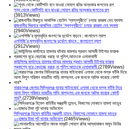
শূন্য থেকে কোটিপতি বনে যাওয়া সোহাগ রনির অন্ধকার জগতের গল্প
(3913Views)
রাজধানীর মিরপুরে আবাসিক হোটেল ‘স্বপ্নপুরীতে’ চলছে রমরমা দেহ ব্যবসা
(2940Views)
এলপিজি’র মূল্যবৃদ্ধি জনগণের দুর্ভোগ বাড়বে : বাংলাদেশ ন্যাপ
(2912Views)
কাউন্সিলর কার্যালয়ে হামলার ঘটনায় মামলার প্রধান আসামী টাইগার ফারুক
প্রকাশ্যে ঘুরে বেড়াচ্ছে ধরছে না পুলিশ,আতংকে এলাকাবাসী
(2789Views)
নারায়ণগঞ্জ জেলার সিদ্ধিরগঞ্জ থানার সাইনবোর্ড এলাকা থেকে শুল্ক ফাঁকি দিয়ে
আসা বিপুল পরিমান ভারতীয় শাড়ি কাপড়সহ এক জনকে আটক করেছে কোস্ট
গার্ড*
(2739Views)
সিদ্ধিরগঞ্জে হিমেল বাহিনীর সন্ত্রাসী তান্ডব, বিকাশের দোকানে হামলা ভাংচুর
২০হাজার টাকা লুট থানায় অভিযোগ
(2465Views)