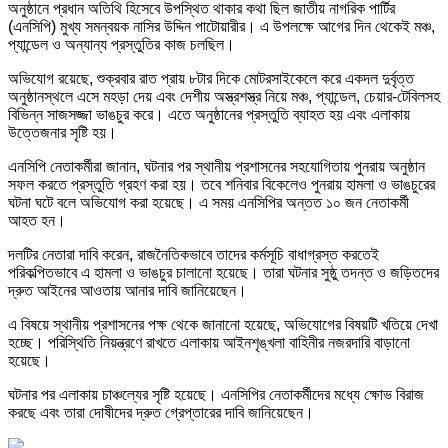
অনুষ্ঠানে প্রধান অতিথি হিসেবে উপস্থিত থাকার কথা ছিল জাতীয় নাগরিক পার্টির
(এনসিপি) মুখ্য সমন্বয়ক নাসির উদ্দিন পাটোয়ারীর। এ উপলক্ষে আগের দিন থেকেই মঞ্চ,
প্যান্ডেল ও অন্যান্য প্রস্তুতির কাজ চলছিল।
অভিযোগ রয়েছে, শুক্রবার রাত প্রায় ৮টার দিকে মোটরসাইকেলে করে একদল দুর্বৃত্ত
অনুষ্ঠানস্থলে এসে মহড়া দেয় এবং দেশীয় অস্ত্রশস্ত্র নিয়ে মঞ্চ, প্যান্ডেল, চেয়ার-টেবিলসহ
বিভিন্ন সাজসজ্জা ভাঙচুর করে। এতে অনুষ্ঠানের প্রস্তুতি ব্যাহত হয় এবং এলাকায়
উত্তেজনার সৃষ্টি হয়।
এনসিপি নেতাকর্মীরা জানান, ঘটনার পর স্থানীয় প্রশাসনের সহযোগিতায় পুনরায় অনুষ্ঠান
সফল করতে প্রস্তুতি গ্রহণ করা হয়। তবে শনিবার বিকেলেও পুনরায় হামলা ও ভাঙচুরের
ঘটনা ঘটে বলে অভিযোগ করা হয়েছে। এ সময় এনসিপির অন্তত ১০ জন নেতাকর্মী
আহত হন।
দলটির নেতারা দাবি করেন, রাজনৈতিকভাবে তাদের কর্মসূচি বাধাগ্রস্ত করতেই
পরিকল্পিতভাবে এ হামলা ও ভাঙচুর চালানো হয়েছে। তারা ঘটনার সুষ্ঠু তদন্ত ও জড়িতদের
দ্রুত আইনের আওতায় আনার দাবি জানিয়েছেন।
এ বিষয়ে স্থানীয় প্রশাসনের পক্ষ থেকে জানানো হয়েছে, অভিযোগের বিষয়টি খতিয়ে দেখা
হচ্ছে। পরিস্থিতি নিয়ন্ত্রণে রাখতে এলাকায় আইনশৃঙ্খলা বাহিনীর নজরদারি বাড়ানো
হয়েছে।
ঘটনার পর এলাকায় চাঞ্চল্যের সৃষ্টি হয়েছে। এনসিপির নেতাকর্মীদের মধ্যে ক্ষোভ বিরাজ
করছে এবং তারা দোষীদের দ্রুত গ্রেপ্তারের দাবি জানিয়েছেন।