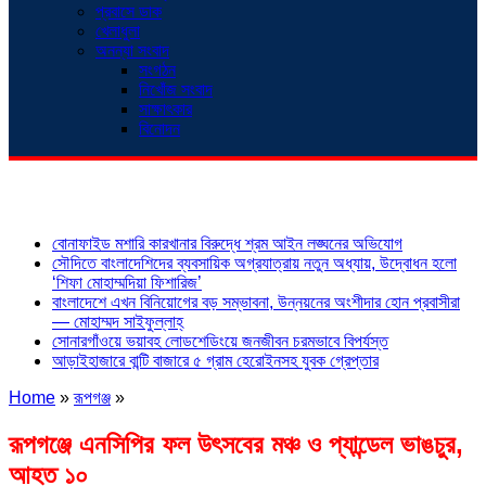
প্রবাসে ডাক
খেলাধুলা
অনন্যা সংবাদ
সংগঠন
নিখোঁজ সংবাদ
সাক্ষাৎকার
বিনোদন
শিরোনাম
বোনাফাইড মশারি কারখানার বিরুদ্ধে শ্রম আইন লঙ্ঘনের অভিযোগ
সৌদিতে বাংলাদেশিদের ব্যবসায়িক অগ্রযাত্রায় নতুন অধ্যায়, উদ্বোধন হলো
‘শিফা মোহাম্মদিয়া ফিশারিজ’
বাংলাদেশে এখন বিনিয়োগের বড় সম্ভাবনা, উন্নয়নের অংশীদার হোন প্রবাসীরা
— মোহাম্মদ সাইফুল্লাহ্
সোনারগাঁওয়ে ভয়াবহ লোডশেডিংয়ে জনজীবন চরমভাবে বিপর্যস্ত
আড়াইহাজারে বান্টি বাজারে ৫ গ্রাম হেরোইনসহ যুবক গ্রেপ্তার
Home
»
রূপগঞ্জ
»
রূপগঞ্জে এনসিপির ফল উৎসবের মঞ্চ ও প্যান্ডেল ভাঙচুর,
আহত ১০