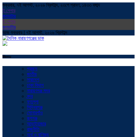
শুক্রবার, ৭ই আগস্ট, ২০২৬ খ্রিস্টাব্দ, ২৩শে শ্রাবণ, ১৪৩৩ বঙ্গাব্দ
ই পেপার
কনভাটার
ই পেপার
কনভাটার
আজ শুক্রবার | ৭ই আগস্ট, ২০২৬ খ্রিস্টাব্দ
Menu
প্রচ্ছদ
জাতীয়
সারাদেশ
ঢাকা বিভাগ
নারায়ণগঞ্জ সদর
বন্দর
ফতুল্লা
সিদ্ধিরগঞ্জ
সোনারগাঁও
রূপগঞ্জ
আড়াইহাজার
রাজনীতি
অর্থ ও বাণিজ্য