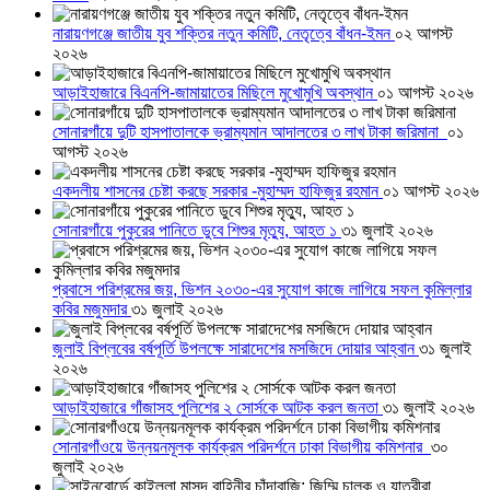
নারায়ণগঞ্জে জাতীয় যুব শক্তির নতুন কমিটি, নেতৃত্বে বাঁধন-ইমন
০২ আগস্ট
২০২৬
আড়াইহাজারে বিএনপি-জামায়াতের মিছিলে মুখোমুখি অবস্থান
০১ আগস্ট ২০২৬
সোনারগাঁয়ে দুটি হাসপাতালকে ভ্রাম্যমান আদালতের ৩ লাখ টাকা জরিমানা
০১
আগস্ট ২০২৬
একদলীয় শাসনের চেষ্টা করছে সরকার -মুহাম্মদ হাফিজুর রহমান
০১ আগস্ট ২০২৬
সোনারগাঁয়ে পুকুরের পানিতে ডুবে শিশুর মৃত্যু, আহত ১
৩১ জুলাই ২০২৬
প্রবাসে পরিশ্রমের জয়, ভিশন ২০৩০-এর সুযোগ কাজে লাগিয়ে সফল কুমিল্লার
কবির মজুমদার
৩১ জুলাই ২০২৬
জুলাই বিপ্লবের বর্ষপূর্তি উপলক্ষে সারাদেশের মসজিদে দোয়ার আহ্বান
৩১ জুলাই
২০২৬
আড়াইহাজারে গাঁজাসহ পুলিশের ২ সোর্সকে আটক করল জনতা
৩১ জুলাই ২০২৬
সোনারগাঁওয়ে উন্নয়নমূলক কার্যক্রম পরিদর্শনে ঢাকা বিভাগীয় কমিশনার
৩০
জুলাই ২০২৬