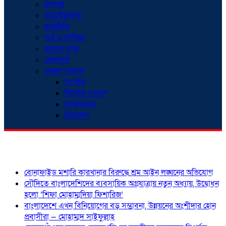
রূপগঞ্জ
আড়াইহাজার
রাজনীতি
অর্থ ও বাণিজ্য
প্রবাসে ডাক
খেলাধুলা
অনন্যা সংবাদ
সংগঠন
নিখোঁজ সংবাদ
সাক্ষাৎকার
বিনোদন
শিরোনাম
বোনাফাইড মশারি কারখানার বিরুদ্ধে শ্রম আইন লঙ্ঘনের অভিযোগ
সৌদিতে বাংলাদেশিদের ব্যবসায়িক অগ্রযাত্রায় নতুন অধ্যায়, উদ্বোধন
হলো ‘শিফা মোহাম্মদিয়া ফিশারিজ’
বাংলাদেশে এখন বিনিয়োগের বড় সম্ভাবনা, উন্নয়নের অংশীদার হোন
প্রবাসীরা — মোহাম্মদ সাইফুল্লাহ্