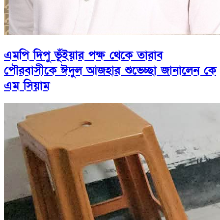
এমপি দিপু ভূঁইয়ার পক্ষ থেকে তারাব
পৌরবাসীকে ঈদুল আজহার শুভেচ্ছা জানালেন কে
এম সিয়াম