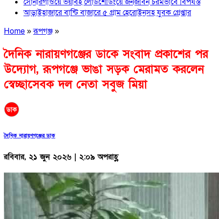
সোনারগাঁওয়ে ভয়াবহ লোডশেডিংয়ে জনজীবন চরমভাবে বিপর্যস্ত
আড়াইহাজারে বান্টি বাজারে ৫ গ্রাম হেরোইনসহ যুবক গ্রেপ্তার
Home
»
রূপগঞ্জ
»
দৈনিক নারায়ণগঞ্জের ডাকে সংবাদ প্রকাশের পর
উদ্যোগ, রূপগঞ্জে ভাঙা সড়ক মেরামত করলেন
স্বেচ্ছাসেবক দল নেতা সবুজ মিয়া
দৈনিক নারায়ণগঞ্জের ডাক
রবিবার, ২১ জুন ২০২৬ | ২:০৯ অপরাহ্ণ