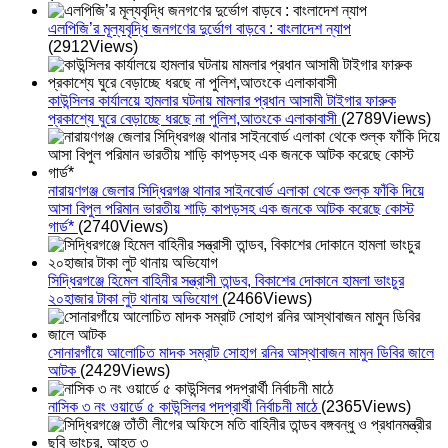
এলপিজি’র মূল্যবৃদ্ধি জনগণের দুর্ভোগ বাড়বে : বাংলাদেশ ন্যাপ
(2912Views)
কাউন্সিলর কার্যালয়ে হামলার ঘটনায় মামলার প্রধান আসামী টাইগার ফারুক
প্রকাশ্যে ঘুরে বেড়াচ্ছে ধরছে না পুলিশ,আতংকে এলাকাবাসী
(2789Views)
নারায়ণগঞ্জ জেলার সিদ্ধিরগঞ্জ থানার সাইনবোর্ড এলাকা থেকে শুল্ক ফাঁকি দিয়ে
আসা বিপুল পরিমান ভারতীয় শাড়ি কাপড়সহ এক জনকে আটক করেছে কোস্ট
গার্ড*
(2740Views)
সিদ্ধিরগঞ্জে হিমেল বাহিনীর সন্ত্রাসী তান্ডব, বিকাশের দোকানে হামলা ভাংচুর
২০হাজার টাকা লুট থানায় অভিযোগ
(2466Views)
সোনারগাঁয়ে আলোচিত মাদক সম্রাট সোহাগ রনির আস্থাবাজন মামুন ডিবির জালে
আটক
(2429Views)
নাসিক ৩ নং ওয়ার্ডে ৫ কাউন্সিলর পদপ্রার্থী নির্বাচনী মাঠে
(2365Views)