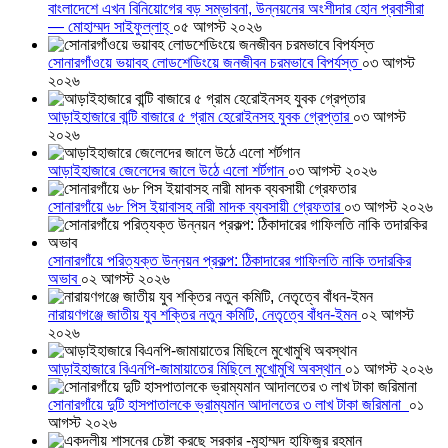
বাংলাদেশে এখন বিনিয়োগের বড় সম্ভাবনা, উন্নয়নের অংশীদার হোন প্রবাসীরা
— মোহাম্মদ সাইফুল্লাহ্
০৫ আগস্ট ২০২৬
সোনারগাঁওয়ে ভয়াবহ লোডশেডিংয়ে জনজীবন চরমভাবে বিপর্যস্ত
০৩ আগস্ট
২০২৬
আড়াইহাজারে বান্টি বাজারে ৫ গ্রাম হেরোইনসহ যুবক গ্রেপ্তার
০৩ আগস্ট
২০২৬
আড়াইহাজারে জেলেদের জালে উঠে এলো শর্টগান
০৩ আগস্ট ২০২৬
সোনারগাঁয়ে ৬৮ পিস ইয়াবাসহ নারী মাদক ব্যবসায়ী গ্রেফতার
০৩ আগস্ট ২০২৬
সোনারগাঁয়ে পরিত্যক্ত উন্নয়ন প্রকল্প: ঠিকাদারের গাফিলতি নাকি তদারকির
অভাব
০২ আগস্ট ২০২৬
নারায়ণগঞ্জে জাতীয় যুব শক্তির নতুন কমিটি, নেতৃত্বে বাঁধন-ইমন
০২ আগস্ট
২০২৬
আড়াইহাজারে বিএনপি-জামায়াতের মিছিলে মুখোমুখি অবস্থান
০১ আগস্ট ২০২৬
সোনারগাঁয়ে দুটি হাসপাতালকে ভ্রাম্যমান আদালতের ৩ লাখ টাকা জরিমানা
০১
আগস্ট ২০২৬