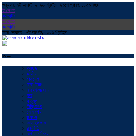
শুক্রবার, ৭ই আগস্ট, ২০২৬ খ্রিস্টাব্দ, ২৩শে শ্রাবণ, ১৪৩৩ বঙ্গাব্দ
ই পেপার
কনভাটার
ই পেপার
কনভাটার
আজ শুক্রবার | ৭ই আগস্ট, ২০২৬ খ্রিস্টাব্দ
Menu
প্রচ্ছদ
জাতীয়
সারাদেশ
ঢাকা বিভাগ
নারায়ণগঞ্জ সদর
বন্দর
ফতুল্লা
সিদ্ধিরগঞ্জ
সোনারগাঁও
রূপগঞ্জ
আড়াইহাজার
রাজনীতি
অর্থ ও বাণিজ্য