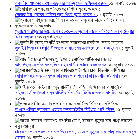
একদলীয় শাসনের চেষ্টা করছে সরকার -মুহাম্মদ হাফিজুর রহমান
০১ আগস্ট ২০২৬
সোনারগাঁয়ে পুকুরের পানিতে ডুবে শিশুর মৃত্যু, আহত ১
৩১ জুলাই ২০২৬
প্রবাসে পরিশ্রমের জয়, ভিশন ২০৩০-এর সুযোগ কাজে লাগিয়ে সফল কুমিল্লার
কবির মজুমদার
৩১ জুলাই ২০২৬
জুলাই বিপ্লবের বর্ষপূর্তি উপলক্ষে সারাদেশের মসজিদে দোয়ার আহ্বান
৩১ জুলাই
২০২৬
আড়াইহাজারে গাঁজাসহ পুলিশের ২ সোর্সকে আটক করল জনতা
৩১ জুলাই ২০২৬
সোনারগাঁওয়ে উন্নয়নমূলক কার্যক্রম পরিদর্শনে ঢাকা বিভাগীয় কমিশনার
৩০
জুলাই ২০২৬
সাইনবোর্ডে কাইল্লা মাসুদ বাহিনীর চাঁদাবাজি: জিম্মি চালক ও যাত্রীরা
৩০ জুলাই
২০২৬
লাওসে এশিয়া ন্যাশনাল ওয়াটার কনসালটেটিভ মিটিংয়ে এমপি মিলন
২৯ জুলাই
২০২৬
চায়ের দোকানে প্রকাশ্যে চাপাতির কোপ, ঢামেকে মৃত্যুর সঙ্গে পাঞ্জা লড়ছেন বাবুল
মোল্লা
২৯ জুলাই ২০২৬