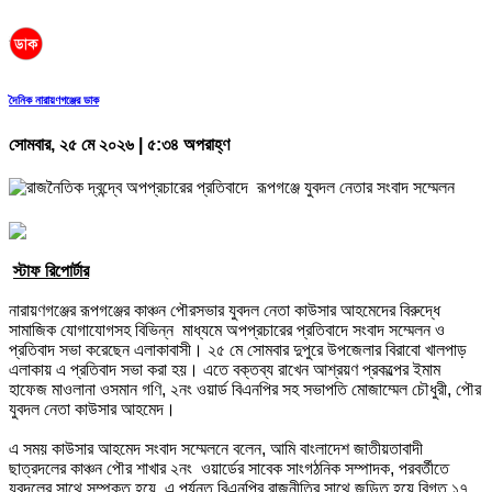
দৈনিক নারায়ণগঞ্জের ডাক
সোমবার, ২৫ মে ২০২৬ | ৫:৩৪ অপরাহ্ণ
‎
স্টাফ রিপোর্টার
‎নারায়ণগঞ্জের রূপগঞ্জের কাঞ্চন পৌরসভার যুবদল নেতা কাউসার আহমেদের বিরুদ্ধে
সামাজিক যোগাযোগসহ বিভিন্ন মাধ্যমে অপপ্রচারের প্রতিবাদে সংবাদ সম্মেলন ও
প্রতিবাদ সভা করেছেন এলাকাবাসী। ২৫ মে সোমবার দুপুরে উপজেলার বিরাবো খালপাড়
এলাকায় এ প্রতিবাদ সভা করা হয়। এতে বক্তব্য রাখেন আশ্রয়ণ প্রকল্পের ইমাম
হাফেজ মাওলানা ওসমান গণি, ২নং ওয়ার্ড বিএনপির সহ সভাপতি মোজাম্মেল চৌধুরী, পৌর
যুবদল নেতা কাউসার আহমেদ।
‎এ সময় কাউসার আহমেদ সংবাদ সম্মেলনে বলেন, আমি বাংলাদেশ জাতীয়তাবাদী
ছাত্রদলের কাঞ্চন পৌর শাখার ২নং ওয়ার্ডের সাবেক সাংগঠনিক সম্পাদক, পরবর্তীতে
যুবদলের সাথে সম্পৃক্ত হয়ে এ পর্যন্ত বিএনপির রাজনীতির সাথে জড়িত হয়ে বিগত ১৭