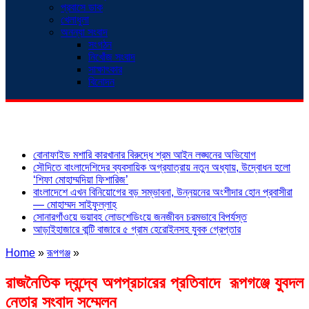
প্রবাসে ডাক
খেলাধুলা
অনন্যা সংবাদ
সংগঠন
নিখোঁজ সংবাদ
সাক্ষাৎকার
বিনোদন
শিরোনাম
বোনাফাইড মশারি কারখানার বিরুদ্ধে শ্রম আইন লঙ্ঘনের অভিযোগ
সৌদিতে বাংলাদেশিদের ব্যবসায়িক অগ্রযাত্রায় নতুন অধ্যায়, উদ্বোধন হলো
‘শিফা মোহাম্মদিয়া ফিশারিজ’
বাংলাদেশে এখন বিনিয়োগের বড় সম্ভাবনা, উন্নয়নের অংশীদার হোন প্রবাসীরা
— মোহাম্মদ সাইফুল্লাহ্
সোনারগাঁওয়ে ভয়াবহ লোডশেডিংয়ে জনজীবন চরমভাবে বিপর্যস্ত
আড়াইহাজারে বান্টি বাজারে ৫ গ্রাম হেরোইনসহ যুবক গ্রেপ্তার
Home
»
রূপগঞ্জ
»
রাজনৈতিক দ্বন্দ্বে অপপ্রচারের প্রতিবাদে ‎রূপগঞ্জে যুবদল
নেতার সংবাদ সম্মেলন ‎