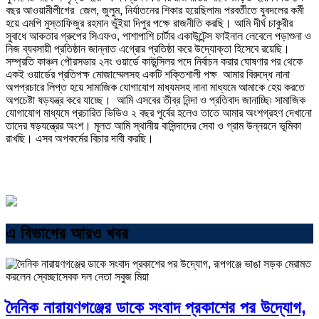
বছর আওয়ামীলীগের জেল, জুলুম, নির্যাতনের শিকার হয়েছিলাম৷ পরবর্তীতে যুবদলের কর্মী
হয়ে এমপি মুস্তাফিজুর রহমান ভুঁইয়া দিপুর পক্ষে রাজনীতি করছি। আমি দীর্ঘ চাকুরীর
সুবাধে আকতার গ্রুপের সিএফও, পাশাপাশি চার্টার একাউন্টেন্স ফাইনাল লেবেলে পড়াশুনা ও
নিজ ব্যবসায়ী প্রতিষ্ঠান জান্নাত এগ্রোর প্রতিষ্ঠা করে উদ্যোক্তা হিসেবে রয়েছি।
সম্প্রতি কাঞ্চন পৌরসভার ২নং ওয়ার্ডে কাউন্সিলর পদে নির্বাচন করার ঘোষণার পর থেকে
একই ওয়ার্ডের প্রতিপক্ষ মোজাম্মেলসহ একটি শক্তিশালী পক্ষ আমার বিরুদ্ধে নানা
অপপ্রচারে লিপ্ত হয়ে সামাজিক যোগাযোগ মাধ্যমসহ নানা মাধ্যমে আমাকে হেয় করতে
অপচেষ্টা ষড়যন্ত্র করে যাচ্ছে। আমি এসবের তীব্র নিন্দা ও প্রতিবাদ জানাচ্ছি৷ সামাজিক
যোগাযোগ মাধ্যমে প্রচারিত ভিডিও ২ বছর পূর্বের হলেও তাতে আমার অংশগ্রহণ দেখানো
তাদের ষড়যন্ত্রের অংশ। মূলত আমি স্থানীয় বাসিন্দাদের সেবা ও গ্রাম উন্নয়নে ভূমিকা
রাখছি। এসব অপকর্মের বিচার দাবী করছি।
এ বিভাগের আরও খবর
দৈনিক নারায়ণগঞ্জের ডাকে সংবাদ প্রকাশের পর উদ্যোগ,