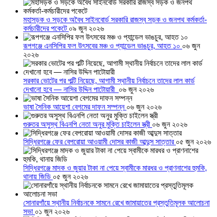
মহাসড়ক ও সড়কে অবৈধ সাইনবোর্ড সরকারি রাজস্ব সড়ক ও জনপথ কর্মকর্তা-
কর্মচারীদের পকেটে
০৯ জুন ২০২৬
রূপগঞ্জে এনসিপির ফল উৎসবের মঞ্চ ও প্যান্ডেল ভাঙচুর, আহত ১০
০৬ জুন
২০২৬
সরকার ভোটের পর পল্টি নিয়েছে, আগামী স্থানীয় নির্বাচনে তাদের লাল কার্ড
দেখানো হবে — নাসির উদ্দিন পাটোয়ারী
০৬ জুন ২০২৬
ভাষা সৈনিক আয়েশা বেগমের দাফন সম্পন্ন
০৬ জুন ২০২৬
গুরুতর অসুস্থ বিএনপি নেতা অনুর মুক্তি চাইলেন স্ত্রী
০৬ জুন ২০২৬
সিদ্ধিরগঞ্জে ফের বেপরোয়া আওয়ামী দোসর কাজী আব্দুস সাত্তার
০৫ জুন ২০২৬
সিদ্ধিরগঞ্জে মাদক ও জুয়ার টাকা না পেয়ে স্বামীকে মারধর ও প্রাণনাশের হুমকি,
থানায় জিডি
০৫ জুন ২০২৬
সোনারগাঁয়ে স্থানীয় নির্বাচনকে সামনে রেখে জামায়াতের প্রস্তুতিমূলক আলোচনা
সভা
০১ জুন ২০২৬