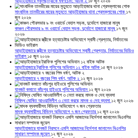
আড়াইহাজারে স্কুলছাত্রীকে ধর্ষণচেষ্টা: আটক ২
১৮ জুন ২০২৬
সাংবাদিক তানভীরের মায়ের মৃত্যুতে আড়াইহাজার থানা প্রেসক্লাবের শোক
১৭
জুন ২০২৬
কাঞ্চন পৌরসভার ৯ নং ওয়ার্ডে বেহাল সড়ক, দুর্ভোগে হাজারো মানুষ
১৭ জুন
২০২৬
আড়াইহাজারে স্ত্রীকে হত্যাচেষ্টার অভিযোগে স্বামী গ্রেপ্তার, নির্যাতনের ভিডিও
ভাইরাল
১৫ জুন ২০২৬
আড়াইহাজারে ট্রাফিক পুলিশের অভিযান ১২ বাইক আটক
১৫ জুন ২০২৬
আড়াইহাজারে ৭ বছরের শিশু ধর্ষণ, আটক ২
১২ জুন ২০২৬
যানজট কমাতে কাঁচপুর হাইওয়ে পুলিশের অভিযান
১২ জুন ২০২৬
নিষিদ্ধ ঘোষিত আওয়ামিলীগ ৩ নেতা করছে মাদক ও দেহ ব্যবসা
১২ জুন ২০২৬
মাদক ব্যবসায়ীসহ বিভিন্ন অভিযোগে ৭ জন গ্রেফতার
১২ জুন ২০২৬
আড়াইহাজারে যানজট নিরসনে এমপি আজাদের নির্দেশনা জানালেন বিএনপির
সাধারণ সম্পাদক জুয়েল
১২ জুন ২০২৬