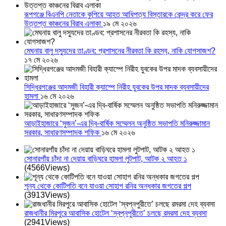
রূপগঞ্জে বিএনপি নেতাকে কুপিয়ে আহত আধিপত্য বিস্তারকে কেন্দ্র করে ফের
উত্তপ্ত কাঞ্চনের বিরাব এলাকা
১৯ মে ২০২৬
মেঘনায় বালু দস্যুদের তাণ্ডব: প্রশাসনের নীরবতা কি রহস্য, নাকি যোগসাজশ?
১৭ মে ২০২৬
সিদ্ধিরগঞ্জের আদমজী বিহারী ক্যাম্পে নিরীহ যুবকের উপর মাদক ব্যবসায়ীদের
হামলা
১৬ মে ২০২৬
আড়াইহাজারে ‘সুজন’-এর দ্বি-বার্ষিক সম্মেলন অনুষ্ঠিত সভাপতি মনিরুজ্জামান
সরকার, সাধারণসম্পাদক শফিক
১৬ মে ২০২৬
সোনারগাঁয় চাঁদা না দেয়ায় বাড়িঘরে হামলা লুটপাট, আটক ২ আহত ১
(4566Views)
শূন্য থেকে কোটিপতি বনে যাওয়া সোহাগ রনির অন্ধকার জগতের গল্প
(3913Views)
রাজধানীর মিরপুরে আবাসিক হোটেল ‘স্বপ্নপুরীতে’ চলছে রমরমা দেহ ব্যবসা
(2941Views)