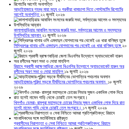
আড়াইহাজারে গৃহবধূ মায়া মৃত্যু ও পরকীয়া ধামাচাপা দিতে পোস্টমর্টেম রিপোর্টের
আগেই অনাপত্তি
২২ জুলাই ২০২৬
কালাপাহাড়িয়ায় আবাবিল সংসদের জরুরি সভা, সর্বস্তরের আলেম ও সদস্যদের
উপস্থিতির আহ্বান
২১ জুলাই ২০২৬
সিদ্ধিরগঞ্জ থানার ওসি এমদাদুল যোগদানের পর থেকেই ৩৪ ধারা বাণিজ্য তুঙ্গে
২০
জুলাই ২০২৬
রিয়াদে প্রবাসী ব্রাহ্মণবাড়িয়া জেলা বিএনপির উদ্যোগে অ্যাডভোকেট হারুন অর
রশীদের স্মরণ সভা ও দোয়া মাহফিল
১৯ জুলাই ২০২৬
আড়াইহাজার-পুরিন্দা সড়কে দীর্ঘদিনের ভোগান্তির পথচলার অবসান
১৮ জুলাই
২০২৬
খিলগাঁও ডেমরা- রামপুরা মহাসড়কে চোরের লিডার সুজন একাধিক লোক দিয়ে রাত
হলেই নামেন গাড়ি থেকে চোরাই তেল সংগ্রহে।
১৭ জুলাই ২০২৬
প্রবাসীদের নিরাপত্তা ও সেবা নিশ্চিতে আমরা প্রতিশ্রুতিবদ্ধ: রিয়াদে
সাংবাদিকদের সঙ্গে মতবিনিময়ে রাষ্ট্রদূত
১৬ জুলাই ২০২৬