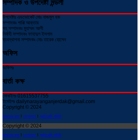
সম্পাদক ও উপদেষ্টা মন্ডলী
উপদেষ্টাঃ এডভোকেট মোঃ নাজমুল হক
সম্পাদকঃ পাপ্পি আক্তার
সহ সম্পাদকঃ মুহাম্মদ আলী
নির্বাহী সম্পাদকঃ ফাহাদুল ইসলাম
ব্যবস্থাপনা সম্পাদকঃ মোঃ তারেক হোসেন
অফিস
অফিসঃ
বার্তা কক্ষ
মোবাইলঃ 01615537755
ইমেইলঃ dailynarayanganjerdak@gmail.com
Copyright © 2024
আমাদের কথা
!
যোগাযোগ
!
প্রাইভেসি পলিসি
Copyright © 2024
আমাদের কথা
!
যোগাযোগ
!
প্রাইভেসি পলিসি