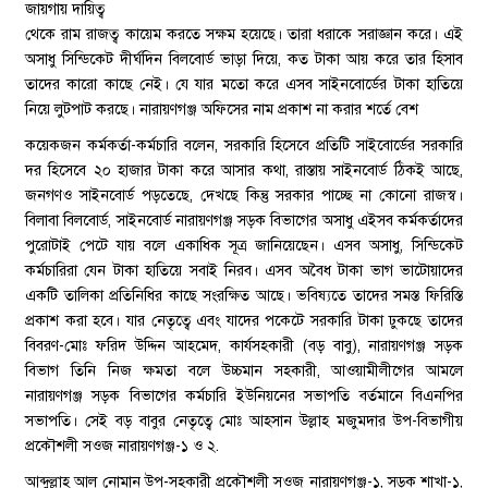
জায়গায় দায়িত্ব
থেকে রাম রাজত্ব কায়েম করতে সক্ষম হয়েছে। তারা ধরাকে সরাজ্ঞান করে। এই
অসাধু সিন্ডিকেট দীর্ঘদিন বিলবোর্ড ভাড়া দিয়ে, কত টাকা আয় করে তার হিসাব
তাদের কারো কাছে নেই। যে যার মতো করে এসব সাইনবোর্ডের টাকা হাতিয়ে
নিয়ে লুটপাট করছে। নারায়ণগঞ্জ অফিসের নাম প্রকাশ না করার শর্তে বেশ
কয়েকজন কর্মকর্তা-কর্মচারি বলেন, সরকারি হিসেবে প্রতিটি সাইবোর্ডের সরকারি
দর হিসেবে ২০ হাজার টাকা করে আসার কথা, রাস্তায় সাইনবোর্ড ঠিকই আছে,
জনগণও সাইনবোর্ড পড়তেছে, দেখছে কিন্তু সরকার পাচ্ছে না কোনো রাজস্ব।
বিলাবা বিলবোর্ড, সাইনবোর্ড নারায়ণগঞ্জ সড়ক বিভাগের অসাধু এইসব কর্মকর্তাদের
পুরোটাই পেটে যায় বলে একাধিক সূত্র জানিয়েছেন। এসব অসাধু, সিন্ডিকেট
কর্মচারিরা যেন টাকা হাতিয়ে সবাই নিরব। এসব অবৈধ টাকা ভাগ ভাটোয়াদের
একটি তালিকা প্রতিনিধির কাছে সংরক্ষিত আছে। ভবিষ্যতে তাদের সমস্ত ফিরিস্তি
প্রকাশ করা হবে। যার নেতৃত্বে এবং যাদের পকেটে সরকারি টাকা ঢুকছে তাদের
বিবরণ-মোঃ ফরিদ উদ্দিন আহমেদ, কার্যসহকারী (বড় বাবু), নারায়ণগঞ্জ সড়ক
বিভাগ তিনি নিজ ক্ষমতা বলে উচ্চমান সহকারী, আওয়ামীলীগের আমলে
নারায়ণগঞ্জ সড়ক বিভাগের কর্মচারি ইউনিয়নের সভাপতি বর্তমানে বিএনপির
সভাপতি। সেই বড় বাবুর নেতৃত্বে মোঃ আহসান উল্লাহ মজুমদার উপ-বিভাগীয়
প্রকৌশলী সওজ নারায়ণগঞ্জ-১ ও ২.
আব্দুল্লাহ আল নোমান উপ-সহকারী প্রকৌশলী সওজ নারায়ণগঞ্জ-১, সড়ক শাখা-১,