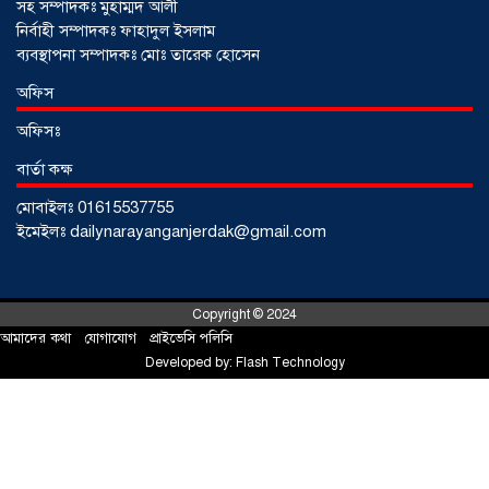
সহ সম্পাদকঃ মুহাম্মদ আলী
নির্বাহী সম্পাদকঃ ফাহাদুল ইসলাম
ব্যবস্থাপনা সম্পাদকঃ মোঃ তারেক হোসেন
আড়াইহাজারে জেলেদের জালে উঠে এলো
অফিস
শর্টগান
০৩ আগস্ট ২০২৬
অফিসঃ
বার্তা কক্ষ
মোবাইলঃ 01615537755
ইমেইলঃ dailynarayanganjerdak@gmail.com
Copyright © 2024
আমাদের কথা
!
যোগাযোগ
!
প্রাইভেসি পলিসি
Developed by:
Flash Technology