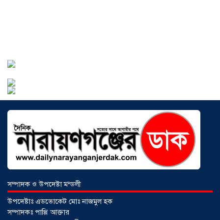
সোনারগাঁওয়ে ভয়াবহ লোডশেডিংয়ে
জনজীবন চরমভাবে বিপর্যস্ত
০৩ আগস্ট
২০২৬
আড়াইহাজারে বান্টি বাজারে ৫ গ্রাম
হেরোইনসহ যুবক গ্রেপ্তার
০৩ আগস্ট ২০২৬
সম্পাদক ও উপদেষ্টা মন্ডলী
উপদেষ্টাঃ এডভোকেট মোঃ নাজমুল হক
সম্পাদকঃ পাপ্পি আক্তার