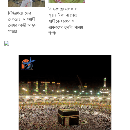
সিদ্ধিরগঞ্জে মাদক ও
সিদ্ধিরগঞ্জে ফের
জুয়ার টাকা না পেয়ে
বেপরোয়া আওয়ামী
স্বামীকে মারধর ও
দোসর কাজী আব্দুস
প্রাণনাশের হুমকি, থানায়
সাত্তার
জিডি