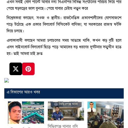
এখন সবাই বোল পাল্টে আবার নব্য বিএনপির বিভিন্ন সংগঠনের পরিচয় দিয়ে পার
পেয়ে ষড়যন্ত্রের জাল বুনছে। পেয়ে যাবার চেষ্টায় নতুন করে
বিশ্লেষকরা বলছেন, সওজ ও স্থানীয়। রাজনৈতিক প্রভাবশালীদের যোগসাজশে
গড়ে উঠেছে এক প্রকার বিলবোর্ড সিন্ডিকেট বাণিজ্য, যা সরকারের রাজস্ব ফাঁকি
দিয়ে চলছে।
এলাকাবাসী বলছেন আমরা চলাচলের সময় আতঙ্কে থাকি, কখন ঝড় বৃষ্টি হলে
এসব সাইনবোর্ড-বিলবোর্ড ছিড়ে পড়ে আমাদের বড় ধরণের দুর্ঘটনার সম্মুখীন হতে
হয়। তাই আমরা চাই দ্রুত
এ বিভাগের আরও খবর
সিদ্ধিরগঞ্জ থানার ওসি