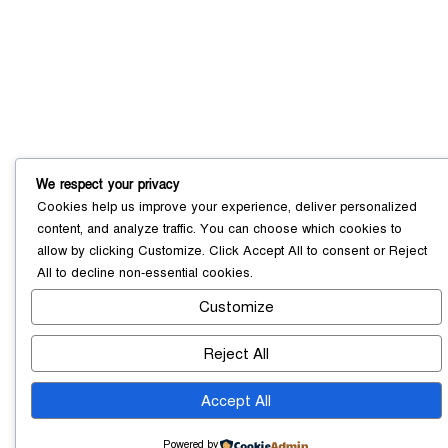
সোনারগাঁয়ে ৬৮ পিস ইয়াবাসহ নারী মাদক
ব্যবসায়ী গ্রেফতার
০৩ আগস্ট ২০২৬
সোনারগাঁয়ে পরিত্যক্ত উন্নয়ন প্রকল্প:
ঠিকাদারের গাফিলতি নাকি তদারকির অভাব
০২ আগস্ট ২০২৬
We respect your privacy
Cookies help us improve your experience, deliver personalized
content, and analyze traffic. You can choose which cookies to
নারায়ণগঞ্জে জাতীয় যুব শক্তির নতুন কমিটি,
allow by clicking
Customize
. Click
Accept All
to consent or
Reject
নেতৃত্বে বাঁধন-ইমন
০২ আগস্ট ২০২৬
All
to decline non-essential cookies.
Customize
Reject All
Accept All
আড়াইহাজারে বিএনপি-জামায়াতের মিছিলে
Powered by