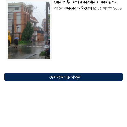
বোনাফাইড মশারি কারখানার বিরুদ্ধে শ্রম
আইন লঙ্ঘনের অভিযোগ
০৫ আগস্ট ২০২৬
সৌদিতে বাংলাদেশিদের ব্যবসায়িক
অগ্রযাত্রায় নতুন অধ্যায়, উদ্বোধন হলো ‘শিফা
ফেসবুকে যুক্ত থাকুন
মোহাম্মদিয়া ফিশারিজ’
০৫ আগস্ট ২০২৬
বাংলাদেশে এখন বিনিয়োগের বড় সম্ভাবনা,
উন্নয়নের অংশীদার হোন প্রবাসীরা —
মোহাম্মদ সাইফুল্লাহ্
০৫ আগস্ট ২০২৬