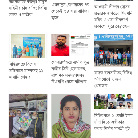
সাইনবোর্ডে কাইল্লা মাসুদ
এমদাদুল যোগদানের পর
আওয়ামী লীগের দোসর
বাহিনীর চাঁদাবাজি: জিম্মি
থেকেই ৩৪ ধারা বাণিজ্য
প্রতারক জগতের শিরমনি
চালক ও যাত্রীরা
তুঙ্গে
মনির এখনো বীরদর্পে
প্রকাশ্যে ঘুরে বেড়াচ্ছেন
সোনারগাঁওয়ে এমপি পুত্র
সিদ্ধিরগঞ্জে বিশেষ
সজীব ডিবি হেফাজতে,
অভিযানে মাদকসহ ১১
মাদক ব্যবসায়ীসহ বিভিন্ন
প্রাথমিক সদস্যপদসহ
আসামি গ্রেপ্তার
অভিযোগে ৭ জন
বিএনপি থেকে বহিষ্কার
গ্রেফতার
সিদ্ধিরগঞ্জে ২ কোটি টাকা
চাঁদা দিতে অস্বীকার
করায় নির্মাণ সামগ্রী লুট