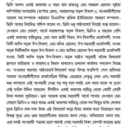
তিনি অবশ্য একই জায়গায় ৪ বছর রাম রাজত্বে মোঃ সাজ্জাদ হোসেন ভূইয়া
কম্পিউটার অপারেটর (মাস্টার রোল), নারায়ণগঞ্জ সড়ক বিভাগ-২, আওয়ামীলীগের
আমলে সহ-সম্পাদক বর্তমানে বিএনপির শ্রমিক ইউনিয়নের সাধারণ সম্পাদক।
তিনি আবার নিয়মিত অফিস করেন না। তিনি শুধু সাইনবোর্ড নিয়েই ব্যস্ত থাকেন।
দেওয়ান মোঃ সোহাগ, সার্ভে নারায়ণগঞ্জ সড়ক বিভাগ, তিনিও ৪ বছরের বেশি
একই জায়গায় দায়িত্বরত, মোঃ আল রাজী লিয়ন, উপ-বিভাগীয় প্রকৌশলী, সওজ
ভিটি কান্দি সড়ক উপ-বিভাগ, মোঃ মনির হোসেন, উপ-সহকারী প্রকৌশলী, সওজ
সড়ক ভিটিকান্দি সড়ক উপ-বিভাগ ও মোঃ জাকির হোসেন উপ-সহাকরী প্রকৌশলী
সওজ, ভিটি কান্দি সড়ক উপ-বিভাগ। সড়ক আইন অনুযায়ী অবৈধ বিলবোর্ড
স্থাপনে জরিমানা ও কারাদ-ের বিধান থাকলেও প্রশাসন কার্যকর পদক্ষেপ নিচ্ছে
না। সওজের যায়গায় সাইনবোর্ড-বিলবোর্ড ভাড়া বিগত ফ্যাসিস্ট শেখ হাসিনার
আমলে আওয়ামীলীগের রাজনৈতিক বিভিন্ন প্রোগ্রামে নেতৃত্ব দেয়া এবং সরাসরি
মঞ্চ কাপানো নেই আওয়ামী নেতা বড় বাবু বলে সবাই এক নামে ডাকে বা চেনে
সেই ফরিদ উদ্দিন আহমেদ, দীর্ঘদিন একই জায়গায় দায়িত্ব থেকে কোটি কোটি
টাকা ফায়দা লুটেছেন। তার আরেক হচ্ছে সহযোগী সার্ভে শাখার দেওয়ান মোঃ
সোহাগ তিনিও ৪ বছর যাবত একই জায়গায় দায়িত্বে থেকে সব কিছুর ফাঁক ফোকর
বুঝে তিনিও লক্ষ লক্ষ টাকা এই বিলবোর্ড ভাড়া দিয়ে আদায় করে নিয়েছেন বলে
বিশ্বস্থ সূত্রে এবং তার সহযোগীদের মাধ্যমে জানা গেছে। অভিযোগে জানা যায়,
এরা সবাই আওয়ামী পতাকা তলে সাফাই গেয়ে সরকারি টাকা লোপাট করেছে তারা