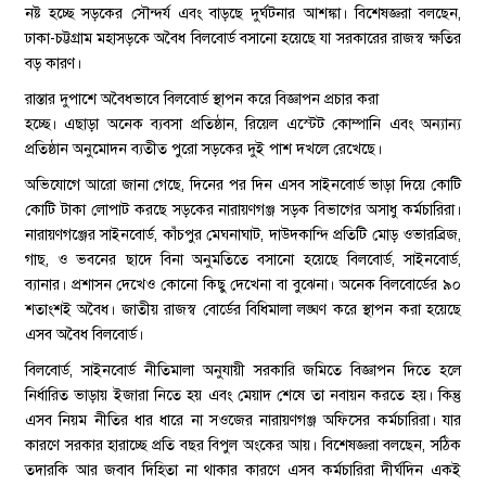
নষ্ট হচ্ছে সড়কের সৌন্দর্য এবং বাড়ছে দুর্ঘটনার আশঙ্কা। বিশেষজ্ঞরা বলছেন,
ঢাকা-চট্টগ্রাম মহাসড়কে অবৈধ বিলবোর্ড বসানো হয়েছে যা সরকারের রাজস্ব ক্ষতির
বড় কারণ।
রাস্তার দুপাশে অবৈধভাবে বিলবোর্ড স্থাপন করে বিজ্ঞাপন প্রচার করা
হচ্ছে। এছাড়া অনেক ব্যবসা প্রতিষ্ঠান, রিয়েল এস্টেট কোম্পানি এবং অন্যান্য
প্রতিষ্ঠান অনুমোদন ব্যতীত পুরো সড়কের দুই পাশ দখলে রেখেছে।
অভিযোগে আরো জানা গেছে, দিনের পর দিন এসব সাইনবোর্ড ভাড়া দিয়ে কোটি
কোটি টাকা লোপাট করছে সড়কের নারায়ণগঞ্জ সড়ক বিভাগের অসাধু কর্মচারিরা।
নারায়ণগঞ্জের সাইনবোর্ড, কাঁচপুর মেঘনাঘাট, দাউদকান্দি প্রতিটি মোড় ওভারব্রিজ,
গাছ, ও ভবনের ছাদে বিনা অনুমতিতে বসানো হয়েছে বিলবোর্ড, সাইনবোর্ড,
ব্যানার। প্রশাসন দেখেও কোনো কিছু দেখেনা বা বুঝেনা। অনেক বিলবোর্ডের ৯০
শতাংশই অবৈধ। জাতীয় রাজস্ব বোর্ডের বিধিমালা লঙ্ঘণ করে স্থাপন করা হয়েছে
এসব অবৈধ বিলবোর্ড।
বিলবোর্ড, সাইনবোর্ড নীতিমালা অনুযায়ী সরকারি জমিতে বিজ্ঞাপন দিতে হলে
নির্ধারিত ভাড়ায় ইজারা নিতে হয় এবং মেয়াদ শেষে তা নবায়ন করতে হয়। কিন্তু
এসব নিয়ম নীতির ধার ধারে না সওজের নারায়ণগঞ্জ অফিসের কর্মচারিরা। যার
কারণে সরকার হারাচ্ছে প্রতি বছর বিপুল অংকের আয়। বিশেষজ্ঞরা বলছেন, সঠিক
তদারকি আর জবাব দিহিতা না থাকার কারণে এসব কর্মচারিরা দীর্ঘদিন একই