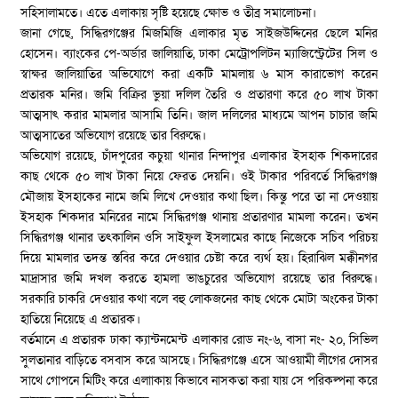
সহিসালামতে। এতে এলাকায় সৃষ্টি হয়েছে ক্ষোভ ও তীব্র সমালোচনা।
জানা গেছে, সিদ্ধিরগঞ্জের মিজমিজি এলাকার মৃত সাইজউদ্দিনের ছেলে মনির
হোসেন। ব্যাংকের পে-অর্ডার জালিয়াতি, ঢাকা মেট্রোপলিটন ম্যাজিস্ট্রেটের সিল ও
স্বাক্ষর জালিয়াতির অভিযোগে করা একটি মামলায় ৬ মাস কারাভোগ করেন
প্রতারক মনির। জমি বিক্রির ভুয়া দলিল তৈরি ও প্রতারণা করে ৫০ লাখ টাকা
আত্মসাৎ করার মামলার আসামি তিনি। জাল দলিলের মাধ্যমে আপন চাচার জমি
আত্মসাতের অভিযোগ রয়েছে তার বিরুদ্ধে।
অভিযোগ রয়েছে, চাঁদপুরের কচুয়া থানার নিন্দাপুর এলাকার ইসহাক শিকদারের
কাছ থেকে ৫০ লাখ টাকা নিয়ে ফেরত দেয়নি। ওই টাকার পরিবর্তে সিদ্ধিরগঞ্জ
মৌজায় ইসহাকের নামে জমি লিখে দেওয়ার কথা ছিল। কিন্তু পরে তা না দেওয়ায়
ইসহাক শিকদার মনিরের নামে সিদ্ধিরগঞ্জ থানায় প্রতারণার মামলা করেন। তখন
সিদ্ধিরগঞ্জ থানার তৎকালিন ওসি সাইফুল ইসলামের কাছে নিজেকে সচিব পরিচয়
দিয়ে মামলার তদন্ত স্তবির করে দেওয়ার চেষ্টা করে ব্যর্থ হয়। হিরাঝিল মক্কীনগর
মাদ্রাসার জমি দখল করতে হামলা ভাঙচুরের অভিযোগ রয়েছে তার বিরুদ্ধে।
সরকারি চাকরি দেওয়ার কথা বলে বহু লোকজনের কাছ থেকে মোটা অংকের টাকা
হাতিয়ে নিয়েছে এ প্রতারক।
বর্তমানে এ প্রতারক ঢাকা ক্যান্টনমেন্ট এলাকার রোড নং-৬, বাসা নং- ২০, সিভিল
সুলতানার বাড়িতে বসবাস করে আসছে। সিদ্ধিরগঞ্জে এসে আওয়ামী লীগের দোসর
সাথে গোপনে মিটিং করে এলাাকায় কিভাবে নাসকতা করা যায় সে পরিকল্পনা করে