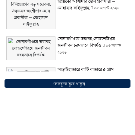
উন্নয়নের অংশীদার হোন প্রবাসীরা —
মোহাম্মদ সাইফুল্লাহ্
০৫ আগস্ট ২০২৬
সোনারগাঁওয়ে ভয়াবহ লোডশেডিংয়ে
জনজীবন চরমভাবে বিপর্যস্ত
০৩ আগস্ট
২০২৬
আড়াইহাজারে বান্টি বাজারে ৫ গ্রাম
হেরোইনসহ যুবক গ্রেপ্তার
০৩ আগস্ট ২০২৬
ফেসবুকে যুক্ত থাকুন
আড়াইহাজারে জেলেদের জালে উঠে এলো
শর্টগান
০৩ আগস্ট ২০২৬
সোনারগাঁয়ে ৬৮ পিস ইয়াবাসহ নারী মাদক
ব্যবসায়ী গ্রেফতার
০৩ আগস্ট ২০২৬