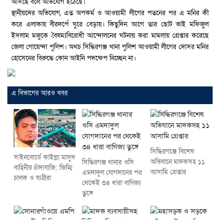
আসছে বলে অভিযোগ ইঠেছে।
স্থানীয়দের অভিযোগ, এত অপকর্ম ও আওয়ামী লীগের পতনের পর এ মনির কী
করে এলাকায় বীরদর্পে ঘুরে বেড়ায়। কিছুদিন আগে তার ছোট ভাই মফিজুল
ইসলাম মজুকে বৈষম্যবিরোধী আন্দোলনের ঘটনায় করা মামলায় গ্রেপ্তার করেছে
জেলা গোয়েন্দা পুলিশ। অথচ সিদ্ধিরগঞ্জ থানা পুলিশ আওয়ামী লীগের দোসর মনির
হোসেনের বিরুদ্ধে কোন আইনি পদক্ষেপ নিচ্ছেন না।
এ বিভাগের আরও খবর
সিদ্ধিরগঞ্জে বিশেষ
সাইনবোর্ডে কাইল্লা মাসুদ
অভিযানে মাদকসহ ১১
সিদ্ধিরগঞ্জ থানার ওসি
বাহিনীর চাঁদাবাজি: জিম্মি
আসামি গ্রেপ্তার
এমদাদুল যোগদানের পর
চালক ও যাত্রীরা
থেকেই ৩৪ ধারা বাণিজ্য
তুঙ্গে