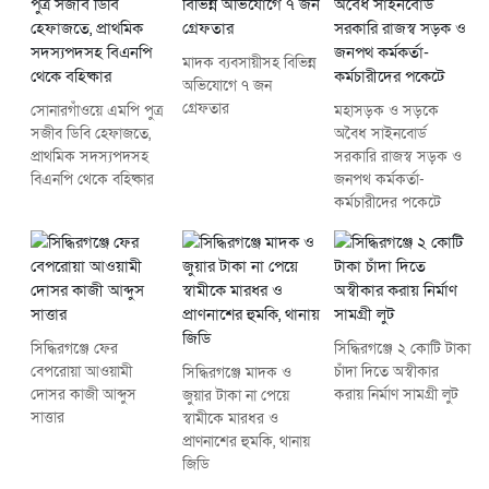
মাদক ব্যবসায়ীসহ বিভিন্ন
অভিযোগে ৭ জন
গ্রেফতার
সোনারগাঁওয়ে এমপি পুত্র
মহাসড়ক ও সড়কে
সজীব ডিবি হেফাজতে,
অবৈধ সাইনবোর্ড
প্রাথমিক সদস্যপদসহ
সরকারি রাজস্ব সড়ক ও
বিএনপি থেকে বহিষ্কার
জনপথ কর্মকর্তা-
কর্মচারীদের পকেটে
সিদ্ধিরগঞ্জে ফের
সিদ্ধিরগঞ্জে ২ কোটি টাকা
বেপরোয়া আওয়ামী
চাঁদা দিতে অস্বীকার
সিদ্ধিরগঞ্জে মাদক ও
দোসর কাজী আব্দুস
করায় নির্মাণ সামগ্রী লুট
জুয়ার টাকা না পেয়ে
সাত্তার
স্বামীকে মারধর ও
প্রাণনাশের হুমকি, থানায়
জিডি