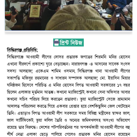
সিদ্ধিরগঞ্জ প্রতিনিধি:
সিদ্ধিরগঞ্জে আওয়ামী লীগের দোসর প্রতারক জগতের শিরমনি মনির হোসেন
এখনো বীরদর্পে প্রকাশ্যে ঘুরে বেড়াচ্ছেন। নারায়ণগঞ্জ -৪ আসনের সাবেক সংসদ
সদস্য আলহাজ¦ একেএম শামিম ওসমান, সিদ্ধিরগঞ্জ থানা আওয়ামী লীগের
সভাপতি মজিবুর রহমানের ও সাধারন সম্পাদক আলহাজ¦ মো. ইয়াসিন মিয়ার
ঘনিষ্ঠজন হিসেবে পরিচিত এ মনির হোসেন বিগত আওয়ামী সরকারের ১৭ বছর
ছিলেন এলাকার মূর্তমান আতঙ্ক। কখনো ম্যাজিস্ট্রেট, কখনো সেনা অফিসার আবার
কখনো সচিব পরিচয় দিয়ে করতেন প্রতারণা। ভুয়া ম্যাজিস্ট্রেট সেজে ভ্রাম্যমান
আদালত পরিচালনা করতে গিয়ে একবার গ্রেপ্তার হয়ে বেশকিছুদিন জেল খেটেছেন
তিনি। এছাড়াও বিগত আওয়ামী লীগ সরকারে সময় বিভিন্ন মন্ত্রীদের স্বাক্ষর জাল,
জাল সার্টিফিকেট, ভুয়া দলিল তৈরি ও অন্যের জমিদখলসহ অসংখ্য অভিযোগ
রয়েছে তার বিরুদ্ধে। দেশের পটপরিবর্তনের পর অপকর্মকারী আওয়ামী লীগের বহু
শীর্ষ নেতা এলাকা ছেড়ে পালিয়ে গেলেও প্রতারক মনির হোসেন রয়েছেন