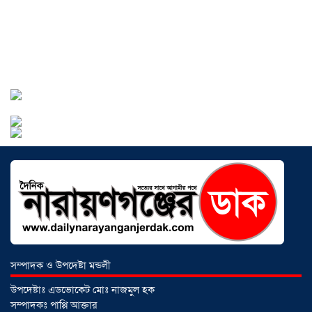
সোনারগাঁয়ে পরিত্যক্ত উন্নয়ন প্রকল্প:
ঠিকাদারের গাফিলতি নাকি তদারকির অভাব
০২ আগস্ট ২০২৬
নারায়ণগঞ্জে জাতীয় যুব শক্তির নতুন কমিটি,
নেতৃত্বে বাঁধন-ইমন
০২ আগস্ট ২০২৬
আড়াইহাজারে বিএনপি-জামায়াতের মিছিলে
মুখোমুখি অবস্থান
০১ আগস্ট ২০২৬
সম্পাদক ও উপদেষ্টা মন্ডলী
সোনারগাঁয়ে দুটি হাসপাতালকে ভ্রাম্যমান
উপদেষ্টাঃ এডভোকেট মোঃ নাজমুল হক
আদালতের ৩ লাখ টাকা জরিমানা
০১
সম্পাদকঃ পাপ্পি আক্তার
আগস্ট ২০২৬