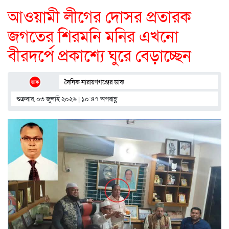
আওয়ামী লীগের দোসর প্রতারক
জগতের শিরমনি মনির এখনো
বীরদর্পে প্রকাশ্যে ঘুরে বেড়াচ্ছেন
দৈনিক নারায়ণগঞ্জের ডাক
শুক্রবার, ০৩ জুলাই ২০২৬ | ১০:৪৭ অপরাহ্ণ