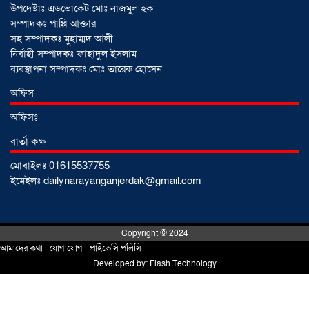
উপদেষ্টাঃ এডভোকেট মোঃ নাজমুল হক
মুখোমুখি অবস্থান
০১ আগস্ট ২০২৬
সম্পাদকঃ পাপ্পি আক্তার
সহ সম্পাদকঃ মুহাম্মদ আলী
নির্বাহী সম্পাদকঃ ফাহাদুল ইসলাম
সোনারগাঁয়ে দুটি হাসপাতালকে ভ্রাম্যমান
ব্যবস্থাপনা সম্পাদকঃ মোঃ তারেক হোসেন
আদালতের ৩ লাখ টাকা জরিমানা
০১
অফিস
আগস্ট ২০২৬
অফিসঃ
বার্তা কক্ষ
একদলীয় শাসনের চেষ্টা করছে সরকার
মোবাইলঃ 01615537755
-মুহাম্মদ হাফিজুর রহমান
০১ আগস্ট ২০২৬
ইমেইলঃ dailynarayanganjerdak@gmail.com
সোনারগাঁয়ে পুকুরের পানিতে ডুবে শিশুর মৃত্যু,
Copyright © 2024
আহত ১
৩১ জুলাই ২০২৬
আমাদের কথা
!
যোগাযোগ
!
প্রাইভেসি পলিসি
Developed by:
Flash Technology
প্রবাসে পরিশ্রমের জয়, ভিশন ২০৩০-এর
সুযোগ কাজে লাগিয়ে সফল কুমিল্লার কবির