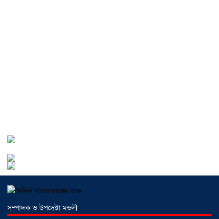
আড়াইহাজারে জেলেদের জালে উঠে এলো
শর্টগান
০৩ আগস্ট ২০২৬
সোনারগাঁয়ে ৬৮ পিস ইয়াবাসহ নারী মাদক
ব্যবসায়ী গ্রেফতার
০৩ আগস্ট ২০২৬
সোনারগাঁয়ে পরিত্যক্ত উন্নয়ন প্রকল্প:
ঠিকাদারের গাফিলতি নাকি তদারকির অভাব
০২ আগস্ট ২০২৬
নারায়ণগঞ্জে জাতীয় যুব শক্তির নতুন কমিটি,
নেতৃত্বে বাঁধন-ইমন
০২ আগস্ট ২০২৬
সম্পাদক ও উপদেষ্টা মন্ডলী
আড়াইহাজারে বিএনপি-জামায়াতের মিছিলে