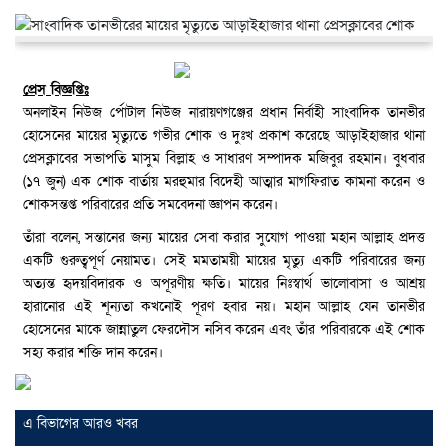
প্রেস বিজ্ঞপ্তিঃ
অনলাইন নিউজ র্পোটাল নিউজ নারায়ণগঞ্জের প্রধান নির্বাহী সাংবাদিক তানভীর
হোসেনের মায়ের মৃত্যুতে গভীর শোক ও দুঃখ প্রকাশ করেছে আড়াইহাজার থানা
প্রেসক্লাবের সভাপতি মাসুম বিল্লাহ ও সাধারণ সম্পাদক মজিবুর রহমান। বুধবার
(১৭ জুন) এক শোক বার্তায় মরহুমার বিদেহী আত্মার মাগফিরাত কামনা করেন ও
শোকসন্তপ্ত পরিবারের প্রতি সমবেদনা জ্ঞাপন করেন।
তাঁরা বলেন, সন্তানের জন্য মায়ের সেবা করার সুযোগ পাওয়া মহান আল্লাহ প্রদত্ত
একটি গুরুত্বপূর্ণ নেয়ামত। সেই মমতাময়ী মায়ের মৃত্যু একটি পরিবারের জন্য
অত্যন্ত হৃদয়বিদারক ও অপূরণীয় ক্ষতি। মায়ের নিঃস্বার্থ ভালোবাসা ও আশ্রয়
হারানোর এই শূন্যতা কখনোই পূরণ হবার নয়। মহান আল্লাহ যেন তানভীর
হোসেনের মাকে জান্নাতুল ফেরদৌস নসিব করেন এবং তাঁর পরিবারকে এই শোক
সহ্য করার শক্তি দান করেন।
এ বিভাগের আরও খবর