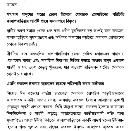
আছেন:
সাধারণ মানুষের ঘরের ছেলে হিসেবে মোবারক হোসাইনের পরিচিতি
কালাপাহাড়িয়ার প্রতিটি গ্রামে সমানভাবে বিস্তৃত।
​স্থানীয় তরুণ সমাজ থেকে শুরু করে প্রবীণ মুরব্বিদের বড় অংশই মনে করছেন,
কালাপাহাড়িয়ার সুষম উন্নয়ন এবং অধিকার আদায়ের লড়াইয়ে মোবারক হোসাইনের
কোনো বিকল্প নেই।
​দীর্ঘদিন ধরে অবহেলিত কালাপাহাড়িয়ার মেঘনা-বেষ্টিত চরাঞ্চলের রাস্তাঘাট,
যোগাযোগ ব্যবস্থা এবং সামাজিক নিরাপত্তা নিশ্চিত করতে সাধারণ মানুষ একজন
সাহসী ও সৎ তরুণ নেতৃত্ব খুঁজছেন, যার শতভাগ প্রতিফলন ঘটেছে মোবারক
হোসাইনের মাঝে।
এমপি নজরুল ইসলাম আজাদের হাতকে শক্তিশালী করার অঙ্গীকার
​নিজের ঈদ শুভেচ্ছা বার্তায় ছাত্রনেতা মোবারক হোসাইন আড়াইহাজারের
অভিভাবক মাননীয় সংসদ সদস্য আলহাজ্ব নজরুল ইসলাম আজাদের দূরদর্শী
নেতৃত্বের ভূয়সী প্রশংসা করেন। তিনি উল্লেখ করেন, নজরুল ইসলাম আজাদের
দিকনির্দেশনা ও সাহসী নেতৃত্বে আড়াইহাজারে জাতীয়তাবাদী শক্তি আজ
সুসংগঠিত। আসন্ন ইউপি নির্বাচনে কালাপাহাড়িয়াকে একটি আদর্শ মডেল ইউনিয়ন
হিসেবে গড়ে তুলতে এবং সাংসদ নজরুল ইসলাম আজাদের হাতকে আরও