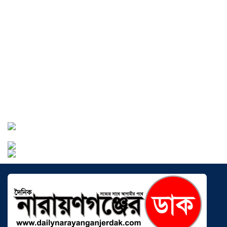
বাংলাদেশে এখন বিনিয়োগের বড় সম্ভাবনা,
উন্নয়নের অংশীদার হোন প্রবাসীরা —
মোহাম্মদ সাইফুল্লাহ্
০৫ আগস্ট ২০২৬
সোনারগাঁওয়ে ভয়াবহ লোডশেডিংয়ে
জনজীবন চরমভাবে বিপর্যস্ত
০৩ আগস্ট
২০২৬
আড়াইহাজারে বান্টি বাজারে ৫ গ্রাম
হেরোইনসহ যুবক গ্রেপ্তার
০৩ আগস্ট ২০২৬