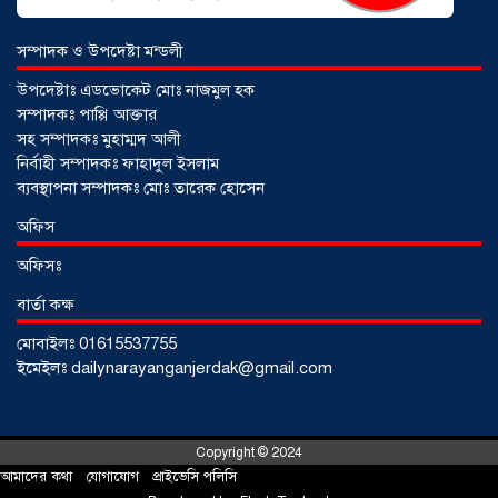
সম্পাদক ও উপদেষ্টা মন্ডলী
উপদেষ্টাঃ এডভোকেট মোঃ নাজমুল হক
সম্পাদকঃ পাপ্পি আক্তার
সহ সম্পাদকঃ মুহাম্মদ আলী
নির্বাহী সম্পাদকঃ ফাহাদুল ইসলাম
ব্যবস্থাপনা সম্পাদকঃ মোঃ তারেক হোসেন
আড়াইহাজারে জেলেদের জালে উঠে এলো
অফিস
শর্টগান
০৩ আগস্ট ২০২৬
অফিসঃ
বার্তা কক্ষ
মোবাইলঃ 01615537755
ইমেইলঃ dailynarayanganjerdak@gmail.com
Copyright © 2024
আমাদের কথা
!
যোগাযোগ
!
প্রাইভেসি পলিসি