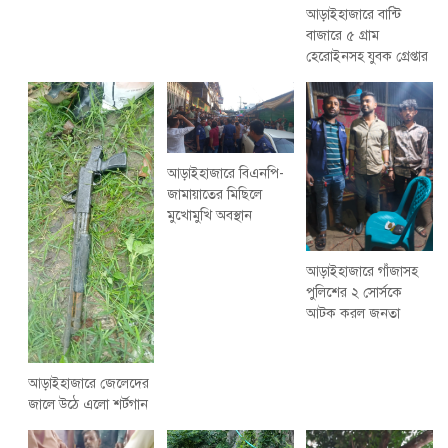
আড়াইহাজারে বান্টি
বাজারে ৫ গ্রাম
হেরোইনসহ যুবক গ্রেপ্তার
আড়াইহাজারে বিএনপি-
জামায়াতের মিছিলে
মুখোমুখি অবস্থান
আড়াইহাজারে গাঁজাসহ
পুলিশের ২ সোর্সকে
আটক করল জনতা
আড়াইহাজারে জেলেদের
জালে উঠে এলো শর্টগান