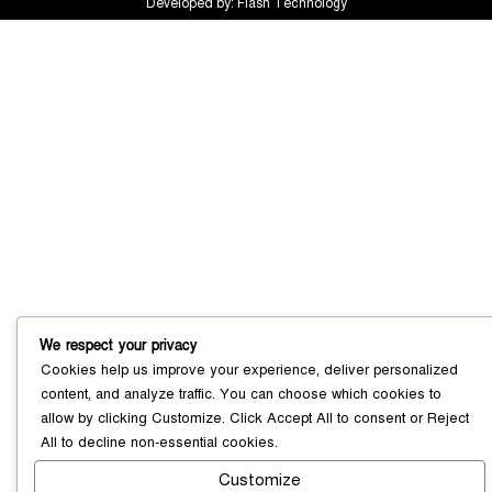
Developed by:
Flash Technology
সোনারগাঁয়ে ৬৮ পিস ইয়াবাসহ নারী মাদক
ব্যবসায়ী গ্রেফতার
০৩ আগস্ট ২০২৬
সোনারগাঁয়ে পরিত্যক্ত উন্নয়ন প্রকল্প:
ঠিকাদারের গাফিলতি নাকি তদারকির অভাব
০২ আগস্ট ২০২৬
We respect your privacy
Cookies help us improve your experience, deliver personalized
content, and analyze traffic. You can choose which cookies to
নারায়ণগঞ্জে জাতীয় যুব শক্তির নতুন কমিটি,
allow by clicking
Customize
. Click
Accept All
to consent or
Reject
নেতৃত্বে বাঁধন-ইমন
০২ আগস্ট ২০২৬
All
to decline non-essential cookies.
Customize