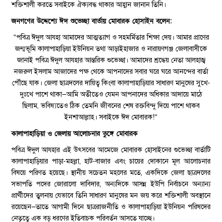
শক্তিশালী করতে সবাইকে ঐক্যবদ্ধ থাকার আহ্বান জানান তিনি।
​জনগণের উদ্দেশ্যে ঈদ শুভেচ্ছা বার্তায় মোবারক হোসাইন বলেন:
“পবিত্র ঈদুল আযহা আমাদের আত্মত্যাগ ও সহমর্মিতার শিক্ষা দেয়। আমার প্রাণের
জন্মভূমি কালাপাহাড়িয়া ইউনিয়ন তথা আড়াইহাজার ও নারায়ণগঞ্জ জেলাবাসীকে
জানাই পবিত্র ঈদুল আযহার আন্তরিক শুভেচ্ছা। আমাদের শ্রদ্ধেয় নেতা আলহাজ্ব
নজরুল ইসলাম আজাদের পক্ষ থেকে আপনাদের সবার ঘরে ঘরে আনন্দের বার্তা
পৌঁছে যাক। জেলা ছাত্রদলের দায়িত্ব কিংবা কালাপাহাড়িয়ার সাধারণ মানুষের সুখে-
দুঃখে পাশে থাকা—আমি অতীতেও যেমন আপনাদের অধিকার আদায়ে মাঠে
ছিলাম, ভবিষ্যতেও ঠিক তেমনি জীবনের শেষ রক্তবিন্দু দিয়ে পাশে থাকব
ইনশাআল্লাহ। সবাইকে ঈদ মোবারক!”
কালাপাহাড়িয়া ও জেলায় আলোচনার তুঙ্গে মোবারক
​পবিত্র ঈদুল আযহার এই উৎসবের আমেজে মোবারক হোসাইনের শুভেচ্ছা বার্তাটি
কালাপাহাড়িয়ার পাড়া-মহল্লা, হাট-বাজার এবং চায়ের দোকানে মূল আলোচনার
বিষয়ে পরিণত হয়েছে। স্থানীয় সচেতন মহলের মতে, একদিকে জেলা ছাত্রদলের
সভাপতি পদের জোরালো দাবিদার,
অন্যদিকে আসন্ন ইউপি নির্বাচনে অন্যান্য
প্রার্থীদের তুলনায় যেভাবে তিনি সাধারণ মানুষের মন জয় করে শক্তিশালী অবস্থানে
রয়েছেন—তাতে আগামী দিনে ছাত্ররাজনীতি ও কালাপাহাড়িয়া ইউনিয়ন পরিষদের
নেতৃত্বে এক বড় ধরণের ইতিবাচক পরিবর্তন আসতে যাচ্ছে।