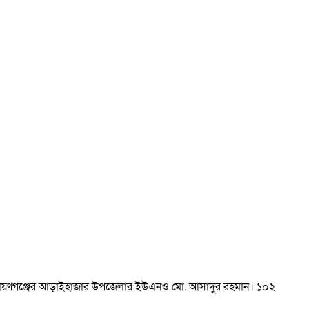
েছেন নারায়ণগঞ্জের আড়াইহাজার উপজেলার ইউএনও মো. আসাদুর রহমান। ১০২