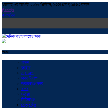
শুক্রবার, ৭ই আগস্ট, ২০২৬ খ্রিস্টাব্দ, ২৩শে শ্রাবণ, ১৪৩৩ বঙ্গাব্দ
ই পেপার
কনভাটার
Menu
প্রচ্ছদ
জাতীয়
সারাদেশ
ঢাকা বিভাগ
নারায়ণগঞ্জ সদর
বন্দর
ফতুল্লা
সিদ্ধিরগঞ্জ
সোনারগাঁও