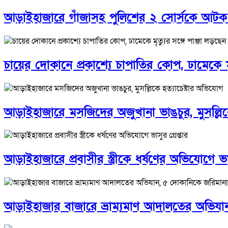
আড়াইহাজারে গাঁজাসহ পুলিশের ২ সোর্সকে আট
চায়ের দোকানে প্রকাশ্যে চাপাতির কোপ, ঢামেকে মৃত
আড়াইহাজারে মস‌জি‌দের অজুখানা ভাঙচুর, মুসল্লিক
আড়াইহাজারে প্রবাসীর স্ত্রীকে ধর্ষণের অভিযোগে ভাসু
আড়াইহাজার বাজারে ভ্রাম্যমাণ আদালতের অভিযা