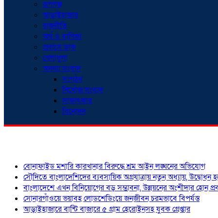
রূপগঞ্জ
আড়াইহাজার
রাজনীতি
অর্থ ও বাণিজ্য
প্রবাসে ডাক
খেলাধুলা
অনন্যা সংবাদ
সংগঠন
নিখোঁজ সংবাদ
সাক্ষাৎকার
বিনোদন
শিরোনাম
বোনাফাইড মশারি কারখানার বিরুদ্ধে শ্রম আইন লঙ্ঘনের অভিযোগ
সৌদিতে বাংলাদেশিদের ব্যবসায়িক অগ্রযাত্রায় নতুন অধ্যায়, উদ্বোধন 
বাংলাদেশে এখন বিনিয়োগের বড় সম্ভাবনা, উন্নয়নের অংশীদার হোন প্রবা
সোনারগাঁওয়ে ভয়াবহ লোডশেডিংয়ে জনজীবন চরমভাবে বিপর্যস্ত
আড়াইহাজারে বান্টি বাজারে ৫ গ্রাম হেরোইনসহ যুবক গ্রেপ্তার