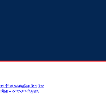
হলো ‘শিফা মোহাম্মদিয়া ফিশারিজ’
সীরা — মোহাম্মদ সাইফুল্লাহ্