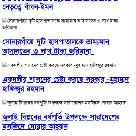
নেতৃত্বে বাঁধন-ইমন
সোনারগাঁয়ে দুটি হাসপাতালকে ভ্রাম্যমান
আদালতের ৩ লাখ টাকা জরিমানা
একদলীয় শাসনের চেষ্টা করছে সরকার -মুহাম্মদ
হাফিজুর রহমান
জুলাই বিপ্লবের বর্ষপূর্তি উপলক্ষে সারাদেশের
মসজিদে দোয়ার আহ্বান