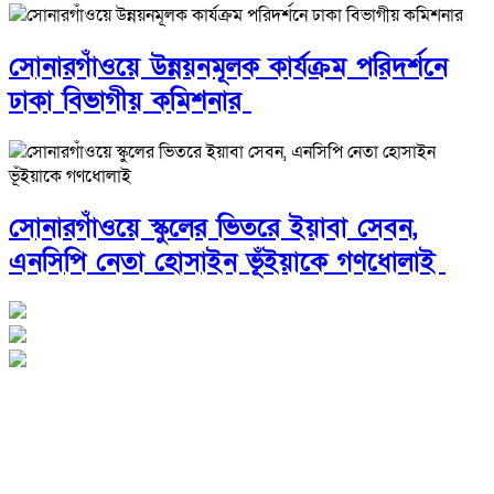
সোনারগাঁওয়ে উন্নয়নমূলক কার্যক্রম পরিদর্শনে
ঢাকা বিভাগীয় কমিশনার
সোনারগাঁওয়ে স্কুলের ভিতরে ইয়াবা সেবন,
এনসিপি নেতা হোসাইন ভূঁইয়াকে গণধোলাই