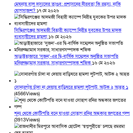
মেঘনায় বালু দস্যুদের তাণ্ডব: প্রশাসনের নীরবতা কি রহস্য, নাকি
যোগসাজশ?
১৭ মে ২০২৬
সিদ্ধিরগঞ্জের আদমজী বিহারী ক্যাম্পে নিরীহ যুবকের উপর মাদক
ব্যবসায়ীদের হামলা
১৬ মে ২০২৬
আড়াইহাজারে ‘সুজন’-এর দ্বি-বার্ষিক সম্মেলন অনুষ্ঠিত সভাপতি
মনিরুজ্জামান সরকার, সাধারণসম্পাদক শফিক
১৬ মে ২০২৬
সোনারগাঁয় চাঁদা না দেয়ায় বাড়িঘরে হামলা লুটপাট, আটক ২ আহত ১
(4566Views)
শূন্য থেকে কোটিপতি বনে যাওয়া সোহাগ রনির অন্ধকার জগতের গল্প
(3913Views)