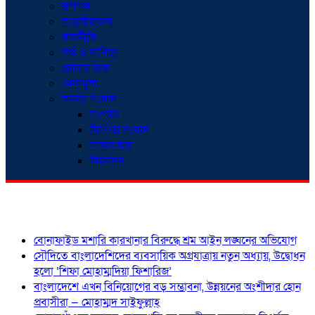
রূপগঞ্জ
আড়াইহাজার
রাজনীতি
অর্থ ও বাণিজ্য
প্রবাসে ডাক
খেলাধুলা
অনন্যা সংবাদ
সংগঠন
নিখোঁজ সংবাদ
সাক্ষাৎকার
বিনোদন
শিরোনাম
বোনাফাইড মশারি কারখানার বিরুদ্ধে শ্রম আইন লঙ্ঘনের অভিযোগ
সৌদিতে বাংলাদেশিদের ব্যবসায়িক অগ্রযাত্রায় নতুন অধ্যায়, উদ্বোধন
হলো ‘শিফা মোহাম্মদিয়া ফিশারিজ’
বাংলাদেশে এখন বিনিয়োগের বড় সম্ভাবনা, উন্নয়নের অংশীদার হোন
প্রবাসীরা — মোহাম্মদ সাইফুল্লাহ্