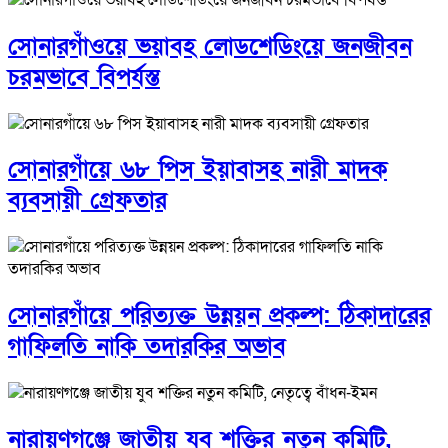
সোনারগাঁওয়ে ভয়াবহ লোডশেডিংয়ে জনজীবন
চরমভাবে বিপর্যস্ত
সোনারগাঁয়ে ৬৮ পিস ইয়াবাসহ নারী মাদক
ব্যবসায়ী গ্রেফতার
সোনারগাঁয়ে পরিত্যক্ত উন্নয়ন প্রকল্প: ঠিকাদারের
গাফিলতি নাকি তদারকির অভাব
নারায়ণগঞ্জে জাতীয় যুব শক্তির নতুন কমিটি,