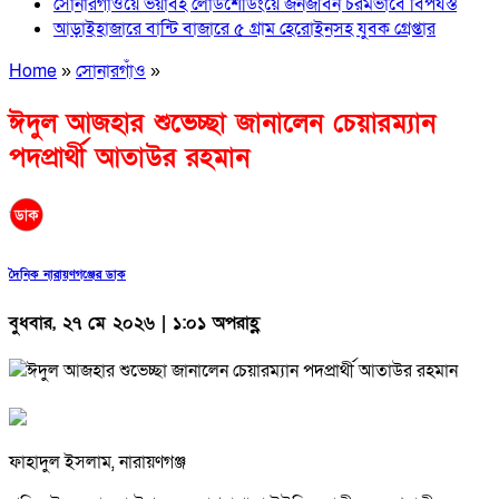
সোনারগাঁওয়ে ভয়াবহ লোডশেডিংয়ে জনজীবন চরমভাবে বিপর্যস্ত
আড়াইহাজারে বান্টি বাজারে ৫ গ্রাম হেরোইনসহ যুবক গ্রেপ্তার
Home
»
সোনারগাঁও
»
ঈদুল আজহার শুভেচ্ছা জানালেন চেয়ারম্যান
পদপ্রার্থী আতাউর রহমান
দৈনিক নারায়ণগঞ্জের ডাক
বুধবার, ২৭ মে ২০২৬ | ১:০১ অপরাহ্ণ
ফাহাদুল ইসলাম, নারায়ণগঞ্জ