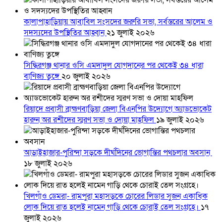
কালাপাহাড়িয়ায় আবাবিল সংসদের জরুরি সভা, সর্বস্তরের আলেম ও
সদস্যদের উপস্থিতির আহ্বান
২১ জুলাই ২০২৬
সিদ্ধিরগঞ্জ থানার ওসি এমদাদুল যোগদানের পর থেকেই ৩৪ ধারা
বাণিজ্য তুঙ্গে
২০ জুলাই ২০২৬
রিয়াদে প্রবাসী ব্রাহ্মণবাড়িয়া জেলা বিএনপির উদ্যোগে অ্যাডভোকেট
হারুন অর রশীদের স্মরণ সভা ও দোয়া মাহফিল
১৯ জুলাই ২০২৬
আড়াইহাজার-পুরিন্দা সড়কে দীর্ঘদিনের ভোগান্তির পথচলার অবসান
১৮ জুলাই ২০২৬
খিলগাঁও ডেমরা- রামপুরা মহাসড়কে চোরের লিডার সুজন একাধিক
লোক দিয়ে রাত হলেই নামেন গাড়ি থেকে চোরাই তেল সংগ্রহে।
১৭
জুলাই ২০২৬