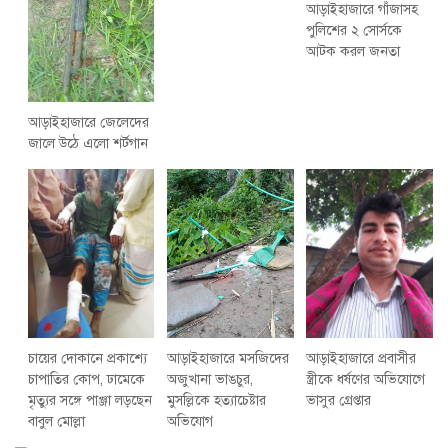
আড়াইহাজারে গাঁজাসহ
পুলিশের ২ সোর্সকে
আটক করল জনতা
আড়াইহাজারে জেলেদের
জালে উঠে এলো শর্টগান
চায়ের দোকানে প্রকাশ্যে
আড়াইহাজারে মস‌জি‌দের
আড়াইহাজারে প্রবাসীর
চাপাতির কোপ, ঢামেকে
অজুখানা ভাঙচুর,
স্ত্রীকে ধর্ষণের অভিযোগে
মৃত্যুর সঙ্গে পাঞ্জা লড়ছেন
মুসল্লিকে হত্যাচেষ্টার
ভাসুর গ্রেপ্তার
বাবুল মোল্লা
অভিযোগ