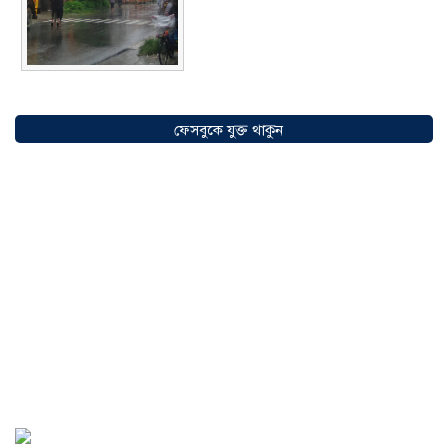
সৌদিতে বাংলাদেশিদের ব্যবসায়িক
অগ্রযাত্রায় নতুন অধ্যায়, উদ্বোধন হলো ‘শিফা
ফেসবুকে যুক্ত থাকুন
মোহাম্মদিয়া ফিশারিজ’
০৫ আগস্ট ২০২৬
বাংলাদেশে এখন বিনিয়োগের বড় সম্ভাবনা,
উন্নয়নের অংশীদার হোন প্রবাসীরা —
মোহাম্মদ সাইফুল্লাহ্
০৫ আগস্ট ২০২৬
সোনারগাঁওয়ে ভয়াবহ লোডশেডিংয়ে
জনজীবন চরমভাবে বিপর্যস্ত
০৩ আগস্ট
২০২৬