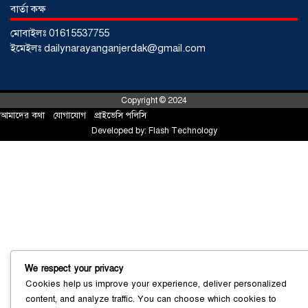
বার্তা কক্ষ
মোবাইলঃ 01615537755
ইমেইলঃ dailynarayanganjerdak@gmail.com
Copyright © 2024
আমাদের কথা
!
যোগাযোগ
!
প্রাইভেসি পলিসি
Developed by:
Flash Technology
সোনারগাঁয়ে ৬৮ পিস ইয়াবাসহ নারী মাদক
ব্যবসায়ী গ্রেফতার
০৩ আগস্ট ২০২৬
We respect your privacy
Cookies help us improve your experience, deliver personalized
সোনারগাঁয়ে পরিত্যক্ত উন্নয়ন প্রকল্প:
content, and analyze traffic. You can choose which cookies to