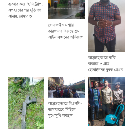
ব্যবহার করে ‘হানি ট্র্যাপ’,
অপহরণের পর মুক্তিপণ
আদায়, গ্রেপ্তার ৩
বোনাফাইড মশারি
কারখানার বিরুদ্ধে শ্রম
আইন লঙ্ঘনের অভিযোগ
আড়াইহাজারে বান্টি
বাজারে ৫ গ্রাম
হেরোইনসহ যুবক গ্রেপ্তার
আড়াইহাজারে বিএনপি-
জামায়াতের মিছিলে
মুখোমুখি অবস্থান