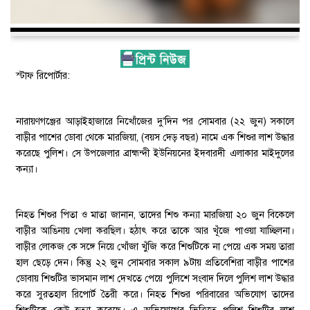
স্টাফ রিপোর্টার:
নারায়ণগঞ্জের আড়াইহাজারে নিখোঁজের দু’দিন পর সোমবার (২২ জুন) সকালে
বাড়ীর পাশের ডোবা থেকে মারজিয়া, (বয়স দেড় বছর) নামে এক শিশুর লাশ উদ্ধার
করেছে পুলিশ। সে উপজেলার ব্রাহ্মন্দী ইউনিয়নের ইদবারদী এলাকার মাইদুলের
কন্যা।
নিহত শিশুর পিতা ও মাতা জানান, তাদের শিশু কন্যা মারজিয়া ২০ জুন বিকেলে
বাড়ীর আঙিনায় খেলা করছিল। হঠাৎ করে তাকে আর খূঁজে পাওয়া যাচ্ছিলনা।
বাড়ীর লোকজ কে সঙ্গে নিয়ে খোঁজা খুঁজি করে শিশুটিকে না পেয়ে এক সময় তারা
হাল ছেড়ে দেন। কিন্তু ২২ জুন সোমবার সকাল ৯টায় প্রতিবেশিরা বাড়ীর পাশের
ডোবায় শিশুটির ভাসমান লাশ দেখতে পেয়ে পুলিশে সংবাদ দিলে পুলিশ লাশ উদ্ধার
করে সুরতহাল রিপোর্ট তৈরী করে। নিহত শিশুর পরিবারের অভিযোগ তাদের