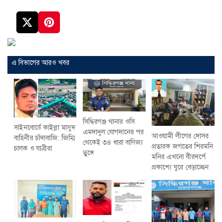
এ বিভাগের আরও খবর
সিদ্ধিরগঞ্জ থানার ওসি
সাইনবোর্ডে কাইল্লা মাসুদ
এমদাদুল যোগদানের পর
আওয়ামী লীগের দোসর
বাহিনীর চাঁদাবাজি: জিম্মি
থেকেই ৩৪ ধারা বাণিজ্য
প্রতারক জগতের শিরমনি
চালক ও যাত্রীরা
তুঙ্গে
মনির এখনো বীরদর্পে
প্রকাশ্যে ঘুরে বেড়াচ্ছেন