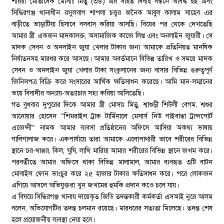
শরিয়া মোতাবেক মোসাঃ মিতু (৩৪) এর সহিত বিবাহ বন্ধনে আবদ্ধ হই এবং
সিদ্ধিরগঞ্জ থানাধীন রসুলবাগ শাপলা চত্ত্বর জনৈক আবুল কালাম সাহেব এর
বাড়ীতে ভাড়াটিয়া হিসাবে বসবাস করিয়া আসছি। বিয়ের পর থেকে দেখতেছি
আমার স্ত্রী একজন মাদকাসক্ত, অসামাজিক কাজে লিপ্ত এবং অনলাইন জুয়ারী। সে
মাদক সেবন ও অনলাইন জুয়া খেলার টাকার জন্য আমাকে প্রতিনিয়ত মানষিক
নির্যাতনসহ মারধর করে আসছে। আমার অবর্তমানে বিভিন্ন তারিখ ও সময়ে মাদক
সেবন ও অনলাইন জুয়া খেলার টাকা সংকুলানের জন্য বাসার বিভিন্ন গুরুত্বপূর্ণ
জিনিসপত্র বিক্রি করে সংসারের আর্থিক ক্ষতিসাধন করেছে। আমি মান-সম্মানের
ভয়ে বিবাদীর অন্যায়-অত্যাচার সহ্য করিয়া আসিতেছি।
গত বুধবার দুপুরের দিকে আমার স্ত্রী মোসাঃ মিতু, শ্বাশুড়ী শিউলী বেগম, শ্বশুর
আনোয়ার হোসেন “শিমরাইল ট্রাক টার্মিনালে মেসার্স নিউ গাইবান্ধা ট্রান্সপোর্ট
এজেন্সী” নামক আমার ব্যবসা প্রতিষ্ঠানের অফিসে আসিয়া অকথ্য ভাষায়
গালিগালাজ করে। একপার্যায়ে তারা আমাকে এলোপাথারী ভাবে শরীরের বিভিন্ন
স্থানে চর-থাপ্পর, কিল, ঘুষি, লাথি মারিয়া আমার শরীরের বিভিন্ন স্থানে জখম করে।
পরবর্তীতে আমার অফিসে থাকা বিভিন্ন মালামাল, আমার ব্যবহৃত ৩টি বাটন
মোবাইল ফোন ভাংচুর করে ২৫ হাজার টাকার ক্ষতিসাধন করে। পরে লোকজন
এগিয়ে আসলে অভিযুক্তরা খুন জখমের হুমকি প্রদান কওে চলে যায়।
এ বিষয়ে সিদ্ধিরগঞ্জ থানায় দায়েকৃত জিডি তদন্তকারী কর্মকর্তা এসআই নুরে আলম
বলেন, অভিযোগটির তদন্ত চলমান রয়েছে। মারধরের সত্যতা মিলেছে। তদন্ত শেষ
হলে প্রয়োজনীয় ব্যবস্থা নেয়া হবে।