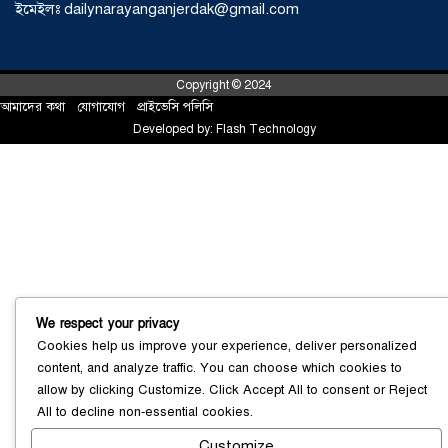
ইমেইলঃ dailynarayanganjerdak@gmail.com
Copyright © 2024
আমাদের কথা
!
যোগাযোগ
!
প্রাইভেসি পলিসি
Developed by:
Flash Technology
সোনারগাঁয়ে ৬৮ পিস ইয়াবাসহ নারী মাদক
ব্যবসায়ী গ্রেফতার
০৩ আগস্ট ২০২৬
We respect your privacy
Cookies help us improve your experience, deliver personalized
content, and analyze traffic. You can choose which cookies to
সোনারগাঁয়ে পরিত্যক্ত উন্নয়ন প্রকল্প:
allow by clicking
Customize
. Click
Accept All
to consent or
Reject
ঠিকাদারের গাফিলতি নাকি তদারকির অভাব
All
to decline non-essential cookies.
০২ আগস্ট ২০২৬
Customize