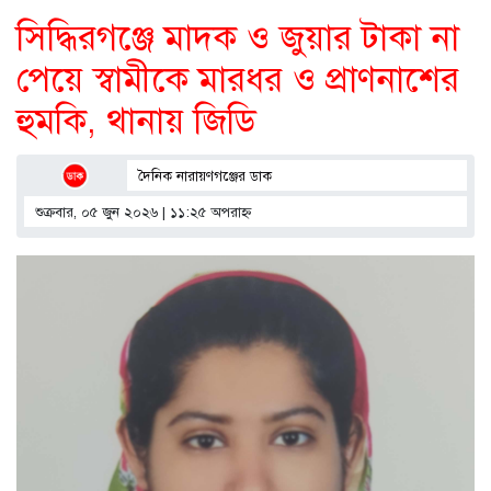
সিদ্ধিরগঞ্জে মাদক ও জুয়ার টাকা না
পেয়ে স্বামীকে মারধর ও প্রাণনাশের
হুমকি, থানায় জিডি
দৈনিক নারায়ণগঞ্জের ডাক
শুক্রবার, ০৫ জুন ২০২৬ | ১১:২৫ অপরাহ্ণ