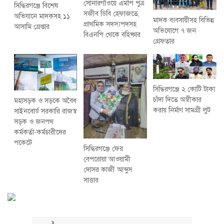
সোনারগাঁওয়ে এমপি পুত্র
সিদ্ধিরগঞ্জে বিশেষ
সজীব ডিবি হেফাজতে,
অভিযানে মাদকসহ ১১
মাদক ব্যবসায়ীসহ বিভিন্ন
প্রাথমিক সদস্যপদসহ
আসামি গ্রেপ্তার
অভিযোগে ৭ জন
বিএনপি থেকে বহিষ্কার
গ্রেফতার
সিদ্ধিরগঞ্জে ২ কোটি টাকা
চাঁদা দিতে অস্বীকার
মহাসড়ক ও সড়কে অবৈধ
করায় নির্মাণ সামগ্রী লুট
সাইনবোর্ড সরকারি রাজস্ব
সড়ক ও জনপথ
কর্মকর্তা-কর্মচারীদের
পকেটে
সিদ্ধিরগঞ্জে ফের
বেপরোয়া আওয়ামী
দোসর কাজী আব্দুস
সাত্তার