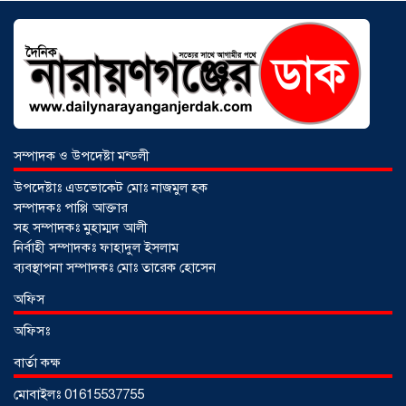
সম্পাদক ও উপদেষ্টা মন্ডলী
উপদেষ্টাঃ এডভোকেট মোঃ নাজমুল হক
সম্পাদকঃ পাপ্পি আক্তার
সহ সম্পাদকঃ মুহাম্মদ আলী
নির্বাহী সম্পাদকঃ ফাহাদুল ইসলাম
ব্যবস্থাপনা সম্পাদকঃ মোঃ তারেক হোসেন
আড়াইহাজারে জেলেদের জালে উঠে এলো
অফিস
শর্টগান
০৩ আগস্ট ২০২৬
অফিসঃ
বার্তা কক্ষ
মোবাইলঃ 01615537755