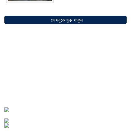
সৌদিতে বাংলাদেশিদের ব্যবসায়িক
অগ্রযাত্রায় নতুন অধ্যায়, উদ্বোধন হলো ‘শিফা
ফেসবুকে যুক্ত থাকুন
মোহাম্মদিয়া ফিশারিজ’
০৫ আগস্ট ২০২৬
বাংলাদেশে এখন বিনিয়োগের বড় সম্ভাবনা,
উন্নয়নের অংশীদার হোন প্রবাসীরা —
মোহাম্মদ সাইফুল্লাহ্
০৫ আগস্ট ২০২৬
সোনারগাঁওয়ে ভয়াবহ লোডশেডিংয়ে
জনজীবন চরমভাবে বিপর্যস্ত
০৩ আগস্ট
২০২৬
আড়াইহাজারে বান্টি বাজারে ৫ গ্রাম
হেরোইনসহ যুবক গ্রেপ্তার
০৩ আগস্ট ২০২৬