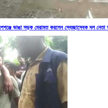
রূপগঞ্জে ভাঙা সড়ক মেরামত করলেন স্বেচ্ছাসেবক দল নেতা 