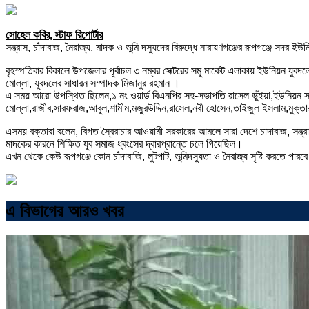
সোহেল কবির, স্টাফ রিপোর্টার
সন্ত্রাস, চাঁদাবাজ, নৈরাজ্য, মাদক ও ভুমি দস্যুদের বিরুদ্ধে নারায়ণগঞ্জের রূপগঞ্জে সদর
বৃহস্পতিবার বিকালে উপজেলার পূর্বাচল ৩ নম্বর সেক্টরের সমু মার্কেট এলাকায় ইউনিয়ন যু
মোল্লা, যুবদলের সাধারন সম্পাদক মিজানুর রহমান ।
এ সময় আরো উপস্থিত ছিলেন,১ নং ওয়ার্ড বিএনপির সহ-সভাপতি রাসেল ভুঁইয়া,ইউনিয়ন 
মোল্লা,রাজীব,সারফরাজ,আবুল,শামীম,মজুরউদ্দিন,রাসেল,নবী হোসেন,তাইজুল ইসলাম,মুক্ত
এসময় বক্তারা বলেন, বিগত স্বৈরাচার আওয়ামী সরকারের আমলে সারা দেশে চাদাবাজ, সন্ত্রাস
মাদকের কারনে শিক্ষিত যুব সমাজ ধ্বংসের দ্বারপ্রান্তে চলে গিয়েছিল।
এখন থেকে কেউ রূপগঞ্জে কোন চাঁদাবাজি, লুটপাট, ভুমিদস্যুতা ও নৈরাজ্য সৃষ্টি করতে পারবে
এ বিভাগের আরও খবর