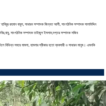
 হাবিবুর রহমান বাবুল, সাধারন সম্পাদক জিন্নত আলী, সাংগঠনিক সম্পাদক সালাউদ্দিন
কবির,বাবু, সাংগঠনিক সম্পাদক তাইজুল ইসলাম,দপ্তর সম্পাদক সজিব
দিলে বিভিন্ন সময়ে মামলা, হামলার স্বীকার হতো ব্যবসায়ী ও সাধারন মানুষ। এমনকি