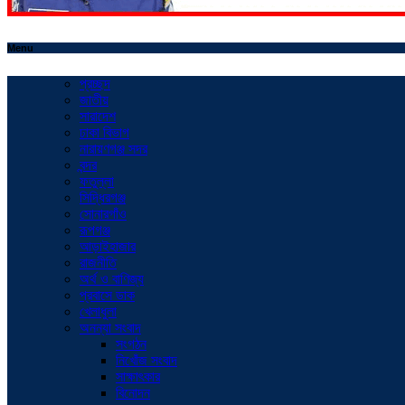
Menu
প্রচ্ছদ
জাতীয়
সারাদেশ
ঢাকা বিভাগ
নারায়ণগঞ্জ সদর
বন্দর
ফতুল্লা
সিদ্ধিরগঞ্জ
সোনারগাঁও
রূপগঞ্জ
আড়াইহাজার
রাজনীতি
অর্থ ও বাণিজ্য
প্রবাসে ডাক
খেলাধুলা
অনন্যা সংবাদ
সংগঠন
নিখোঁজ সংবাদ
সাক্ষাৎকার
বিনোদন