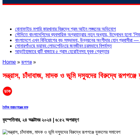
শিরোনাম
বোনাফাইড মশারি কারখানার বিরুদ্ধে শ্রম আইন লঙ্ঘনের অভিযোগ
সৌদিতে বাংলাদেশিদের ব্যবসায়িক অগ্রযাত্রায় নতুন অধ্যায়, উদ্বোধন হলো ‘শিফা
বাংলাদেশে এখন বিনিয়োগের বড় সম্ভাবনা, উন্নয়নের অংশীদার হোন প্রবাসীরা — ম
সোনারগাঁওয়ে ভয়াবহ লোডশেডিংয়ে জনজীবন চরমভাবে বিপর্যস্ত
আড়াইহাজারে বান্টি বাজারে ৫ গ্রাম হেরোইনসহ যুবক গ্রেপ্তার
Home
»
রূপগঞ্জ
»
সন্ত্রাস, চাঁদাবাজ, মাদক ও ভূমি দস্যুদের বিরুদ্ধে রূপগঞ্জ
দৈনিক নারায়ণগঞ্জের ডাক
বৃহস্পতিবার, ২৪ অক্টোবর ২০২৪ | ৬:৫২ অপরাহ্ণ