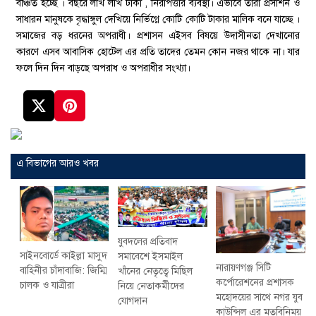
বঞ্চিত হচ্ছে । বছরে লাখ লাখ টাকা , নিরাপত্তার ব্যবস্থা। এভাবে তারা প্রসাশন ও
সাধারন মানুষকে বৃদ্ধাঙ্গুল দেখিয়ে নির্ভিগ্নে কোটি কোটি টাকার মালিক বনে যাচ্ছে ।
সমাজের বড় ধরনের অপরাধী। প্রশাসন এইসব বিষয়ে উদাসীনতা দেখানোর
কারণে এসব আবাসিক হোটেল এর প্রতি তাদের তেমন কোন নজর থাকে না। যার
ফলে দিন দিন বাড়ছে অপরাধ ও অপরাধীর সংখ্যা।
এ বিভাগের আরও খবর
যুবদলের প্রতিবাদ
সাইনবোর্ডে কাইল্লা মাসুদ
সমাবেশে ইসমাইল
নারায়ণগঞ্জ সিটি
বাহিনীর চাঁদাবাজি: জিম্মি
খাঁনের নেতৃত্বে মিছিল
কর্পোরেশনের প্রশাসক
চালক ও যাত্রীরা
নিয়ে নেতাকর্মীদের
মহোদয়ের সাথে নগর যুব
যোগদান
কাউন্সিল এর মতবিনিময়