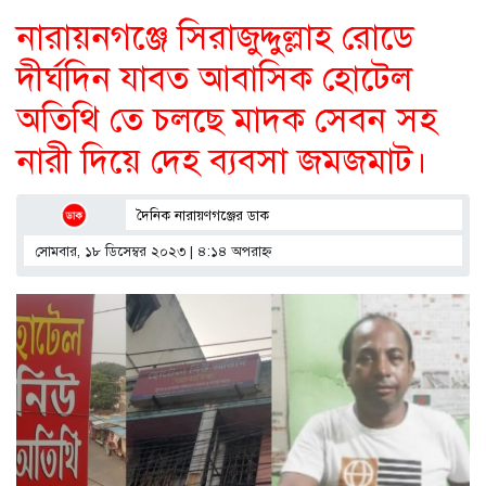
নারায়নগঞ্জে সিরাজুদ্দুল্লাহ রোডে
দীর্ঘদিন যাবত আবাসিক হোটেল
অতিথি তে চলছে মাদক সেবন সহ
নারী দিয়ে দেহ ব্যবসা জমজমাট।
দৈনিক নারায়ণগঞ্জের ডাক
সোমবার, ১৮ ডিসেম্বর ২০২৩ | ৪:১৪ অপরাহ্ণ