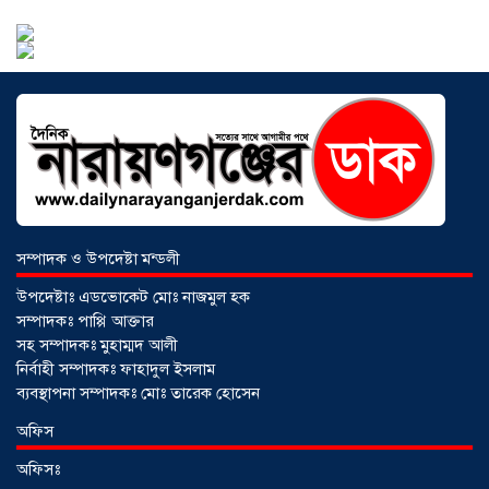
সৌদিতে বাংলাদেশিদের ব্যবসায়িক
অগ্রযাত্রায় নতুন অধ্যায়, উদ্বোধন হলো ‘শিফা
মোহাম্মদিয়া ফিশারিজ’
০৫ আগস্ট ২০২৬
বাংলাদেশে এখন বিনিয়োগের বড় সম্ভাবনা,
উন্নয়নের অংশীদার হোন প্রবাসীরা —
মোহাম্মদ সাইফুল্লাহ্
০৫ আগস্ট ২০২৬
সম্পাদক ও উপদেষ্টা মন্ডলী
উপদেষ্টাঃ এডভোকেট মোঃ নাজমুল হক
সম্পাদকঃ পাপ্পি আক্তার
সোনারগাঁওয়ে ভয়াবহ লোডশেডিংয়ে
সহ সম্পাদকঃ মুহাম্মদ আলী
জনজীবন চরমভাবে বিপর্যস্ত
০৩ আগস্ট
নির্বাহী সম্পাদকঃ ফাহাদুল ইসলাম
২০২৬
ব্যবস্থাপনা সম্পাদকঃ মোঃ তারেক হোসেন
অফিস
আড়াইহাজারে বান্টি বাজারে ৫ গ্রাম
অফিসঃ
হেরোইনসহ যুবক গ্রেপ্তার
০৩ আগস্ট ২০২৬