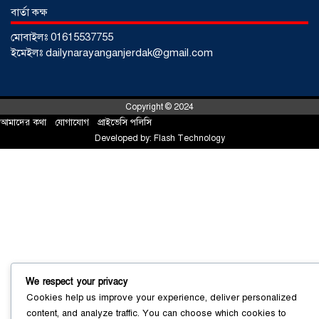
বার্তা কক্ষ
মোবাইলঃ 01615537755
ইমেইলঃ dailynarayanganjerdak@gmail.com
Copyright © 2024
আমাদের কথা
!
যোগাযোগ
!
প্রাইভেসি পলিসি
Developed by:
Flash Technology
আড়াইহাজারে জেলেদের জালে উঠে এলো
শর্টগান
০৩ আগস্ট ২০২৬
We respect your privacy
Cookies help us improve your experience, deliver personalized
content, and analyze traffic. You can choose which cookies to