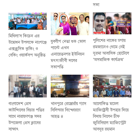
সভা
মিথিলা’স কিচেন এর
পুলিশের নাকের ডগায়
যুবলীগ নেতা শুভ ভোল
উদ্বোধন উপলক্ষে নাঃগঞ্জে
রমজানেও থেমে নেই
পাল্টে এখন
এক্সক্লুসিভ কুকিং ও
সুরমা আবাসিক হোটেলে
এনায়েতনগর ইউনিয়ন
বেকিং ওয়ার্কসপ অনুষ্ঠিত
‘অসমাজিক কার্যক্রম’
মৎস্যজীবী দলের
সভাপতি
বাংলাদেশ প্রেস
খানপুরে রেস্তোরাঁয় গ্যাস
আলোকিত মডেল
কাউন্সিলের বিচার পতির
সিলিন্ডার বিস্ফোরণে
ম‍্যাজিষ্ট্রেসী উপহার দিয়ে
সাথে নারায়ণগঞ্জ সদর
আহত ৪
বিদায় নিলেন চীফ
উপজেলা প্রেস ক্লাবের
জুডিসিয়াল ম্যাজিস্ট্রেট
সাক্ষাৎ
আবদুর রহমান