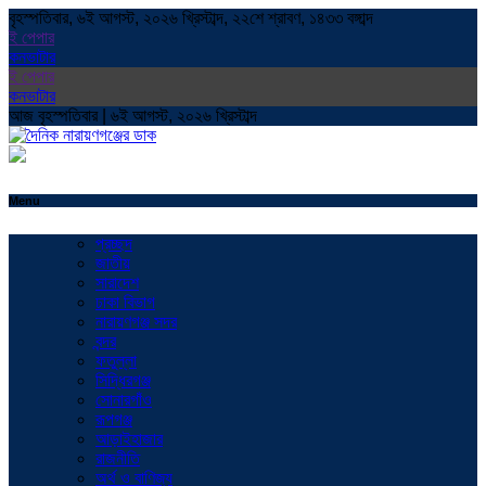
বৃহস্পতিবার, ৬ই আগস্ট, ২০২৬ খ্রিস্টাব্দ, ২২শে শ্রাবণ, ১৪৩৩ বঙ্গাব্দ
ই পেপার
কনভাটার
ই পেপার
কনভাটার
আজ বৃহস্পতিবার | ৬ই আগস্ট, ২০২৬ খ্রিস্টাব্দ
Menu
প্রচ্ছদ
জাতীয়
সারাদেশ
ঢাকা বিভাগ
নারায়ণগঞ্জ সদর
বন্দর
ফতুল্লা
সিদ্ধিরগঞ্জ
সোনারগাঁও
রূপগঞ্জ
আড়াইহাজার
রাজনীতি
অর্থ ও বাণিজ্য