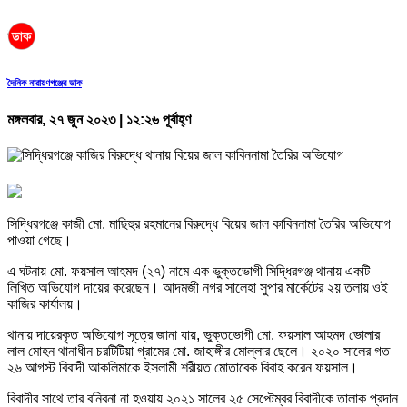
দৈনিক নারায়ণগঞ্জের ডাক
মঙ্গলবার, ২৭ জুন ২০২৩ | ১২:২৬ পূর্বাহ্ণ
সিদ্ধিরগঞ্জে কাজী মো. মাছিহুর রহমানের বিরুদ্ধে বিয়ের জাল কাবিননামা তৈরির অভিযোগ
পাওয়া গেছে।
এ ঘটনায় মো. ফয়সাল আহমদ (২৭) নামে এক ভুক্তভোগী সিদ্ধিরগঞ্জ থানায় একটি
লিখিত অভিযোগ দায়ের করেছেন। আদমজী নগর সালেহা সুপার মার্কেটের ২য় তলায় ওই
কাজির কার্যালয়।
থানায় দায়েরকৃত অভিযোগ সূত্রে জানা যায়, ভুক্তভোগী মো. ফয়সাল আহমদ ভোলার
লাল মোহন থানাধীন চরটিটিয়া গ্রামের মো. জাহাঙ্গীর মোল্লার ছেলে। ২০২০ সালের গত
২৬ আগস্ট বিবাদী আকলিমাকে ইসলামী শরীয়ত মোতাবেক বিবাহ করেন ফয়সাল।
বিবাদীর সাথে তার বনিবনা না হওয়ায় ২০২১ সালের ২৫ সেপ্টেম্বর বিবাদীকে তালাক প্রদান