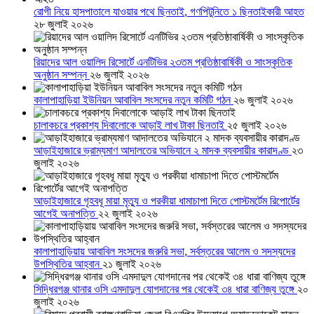
রোগী নিয়ে হাসপাতালে যাওয়ার পথে ছিনতাই, গণপিটুনিতে ১ ছিনতাইকারী আহত
২৮ জুলাই ২০২৬
রিয়াদের আল ওয়ালিদ রিসোর্টে এনটিভির ২৩তম প্রতিষ্ঠাবার্ষিকী ও সাংস্কৃতিক
অনুষ্ঠান সম্পন্ন
২৬ জুলাই ২০২৬
কালাপাহাড়িয়া ইউনিয়ন আবাবিল সংসদের নতুন কমিটি গঠন
২৬ জুলাই ২০২৬
চালাকচরে প্রকাশ্য দিবালোকে আড়াই লাখ টাকা ছিনতাই
২৫ জুলাই ২০২৬
আড়াইহাজারে ভ্রাম্যমাণ আদালতের অভিযানে ২ মাদক ব্যবসায়ীর কারাদণ্ড
২৩
জুলাই ২০২৬
আড়াইহাজারে গৃহবধূ মায়া মৃত্যু ও পরকীয়া ধামাচাপা দিতে পোস্টমর্টেম রিপোর্টের
আগেই অনাপত্তি
২২ জুলাই ২০২৬
কালাপাহাড়িয়ায় আবাবিল সংসদের জরুরি সভা, সর্বস্তরের আলেম ও সদস্যদের
উপস্থিতির আহ্বান
২১ জুলাই ২০২৬
সিদ্ধিরগঞ্জ থানার ওসি এমদাদুল যোগদানের পর থেকেই ৩৪ ধারা বাণিজ্য তুঙ্গে
২০
জুলাই ২০২৬