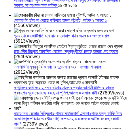
আড়াইহাজারে ‘সুজন’-এর দ্বি-বার্ষিক সম্মেলন অনুষ্ঠিত সভাপতি মনিরুজ্জামান
সরকার, সাধারণসম্পাদক শফিক
১৬ মে ২০২৬
সোনারগাঁয় চাঁদা না দেয়ায় বাড়িঘরে হামলা লুটপাট, আটক ২ আহত ১
(4566Views)
শূন্য থেকে কোটিপতি বনে যাওয়া সোহাগ রনির অন্ধকার জগতের গল্প
(3913Views)
রাজধানীর মিরপুরে আবাসিক হোটেল ‘স্বপ্নপুরীতে’ চলছে রমরমা দেহ ব্যবসা
(2940Views)
এলপিজি’র মূল্যবৃদ্ধি জনগণের দুর্ভোগ বাড়বে : বাংলাদেশ ন্যাপ
(2912Views)
কাউন্সিলর কার্যালয়ে হামলার ঘটনায় মামলার প্রধান আসামী টাইগার ফারুক
প্রকাশ্যে ঘুরে বেড়াচ্ছে ধরছে না পুলিশ,আতংকে এলাকাবাসী
(2789Views)
নারায়ণগঞ্জ জেলার সিদ্ধিরগঞ্জ থানার সাইনবোর্ড এলাকা থেকে শুল্ক ফাঁকি দিয়ে
আসা বিপুল পরিমান ভারতীয় শাড়ি কাপড়সহ এক জনকে আটক করেছে কোস্ট
গার্ড*
(2739Views)