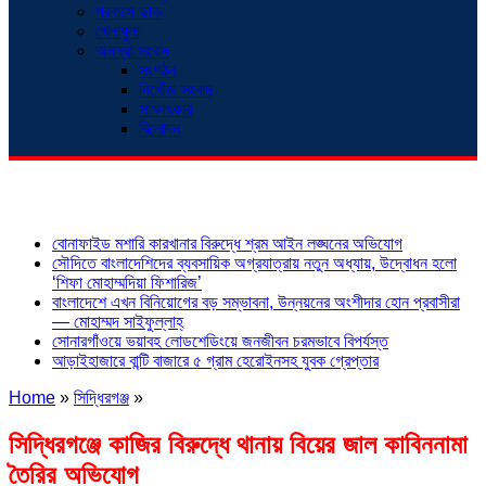
প্রবাসে ডাক
খেলাধুলা
অনন্যা সংবাদ
সংগঠন
নিখোঁজ সংবাদ
সাক্ষাৎকার
বিনোদন
শিরোনাম
বোনাফাইড মশারি কারখানার বিরুদ্ধে শ্রম আইন লঙ্ঘনের অভিযোগ
সৌদিতে বাংলাদেশিদের ব্যবসায়িক অগ্রযাত্রায় নতুন অধ্যায়, উদ্বোধন হলো
‘শিফা মোহাম্মদিয়া ফিশারিজ’
বাংলাদেশে এখন বিনিয়োগের বড় সম্ভাবনা, উন্নয়নের অংশীদার হোন প্রবাসীরা
— মোহাম্মদ সাইফুল্লাহ্
সোনারগাঁওয়ে ভয়াবহ লোডশেডিংয়ে জনজীবন চরমভাবে বিপর্যস্ত
আড়াইহাজারে বান্টি বাজারে ৫ গ্রাম হেরোইনসহ যুবক গ্রেপ্তার
Home
»
সিদ্ধিরগঞ্জ
»
সিদ্ধিরগঞ্জে কাজির বিরুদ্ধে থানায় বিয়ের জাল কাবিননামা
তৈরির অভিযোগ