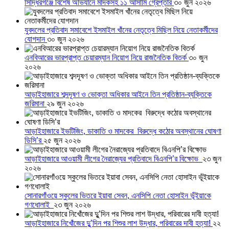
সিদ্ধিরগঞ্জে বিশেষ অভিযানে মাদকসহ ১১ আসামি গ্রেপ্তার
৩০ জুন ২০২৬
যুবদলের প্রতিবাদ সমাবেশে ইসমাইল খাঁনের নেতৃত্বে মিছিল নিয়ে নেতাকর্মীদের
যোগদান
৩০ জুন ২০২৬
এনবিআরের ভারপ্রাপ্ত চেয়ারম্যান নিয়োগ নিয়ে রাজনৈতিক বিতর্ক
৩০ জুন
২০২৬
আড়াইহাজারে শব্দদূষণ ও ভোক্তা অধিকার আইনে তিন প্রতিষ্ঠান-ব্যক্তিকে
জরিমানা
২৯ জুন ২০২৬
আড়াইহাজারে ইভটিজিং, ডাকাতি ও মাদকের বিরুদ্ধে কঠোর অবস্থানের ঘোষণা
ডিসি’র
২৫ জুন ২০২৬
আড়াইহাজারে আওয়ামী লীগের নৈরাজ্যের প্রতিবাদে বিএনপি’র বিক্ষোভ
২৩ জুন
২০২৬
সোনারগাঁওয়ে স্কুলের ভিতরে ইয়াবা সেবন, এনসিপি নেতা হোসাইন ভূঁইয়াকে
গণধোলাই
২৩ জুন ২০২৬
আড়াইহাজারে নিখোঁজের দুু’দিন পর শিশুর লাশ উদ্ধার, পরিবারের দাবী হত্যা!
২২