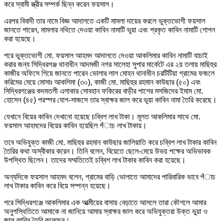
করে স্বামী স্ত্রীর সম্পর্ক ছিন্ন করেন ফয়সাল।
এরপর বিবাদী তার নামে বিজ্ঞ আদালতে একটি মামলা দায়ের করলে ভুক্তভোগী ফয়সাল
জানতে পারেন, মামলার নথিতে দেওয়া কাবিন নামাটি ভুয়া এবং প্রকৃত কাবিন নামাটি গোপন
করা হয়েছে।
পরে ভুক্তভোগী মো. ফয়সাল আহমদ আদালতে দেওয়া আকলিমার কাবিন নামাটি যাচাই
করার জন্য সিদ্ধিরগঞ্জ থানাধীন আদমজী নগর সালেহা সুপার মার্কেটে এর ২য় তলায় মাছিহুর
কাজীর অফিসে গিয়ে জানতে পারেন ভোলার লাল মোহন থানাধীন চরটিটিয়া গ্রামের ফজলে
করিমের মেয়ে মোসাঃ আকলিমা (৩০), কাজী মো. মাছিহুর রহমান কাউছার (৫০) এবং
সিদ্ধিরগঞ্জের কদমতলী এলাকার সোবহান ফকিরের বাড়ীর পাশের মসজিদের ইমাম মো.
হোসেন (৪৫) পরস্পর যোগ-সাজসে তার স্বাক্ষর জাল করে ভূয়া কাবিন নামা তৈরি করেছে।
যেখানে বিয়ের কাবিন দেখানো হয়েছে চব্বিশ লাখ টাকা। মূলত আকলিমার সাথে মো.
ফয়সাল আহমদের বিয়ের কাবিন হয়েছিল পঁাচ লাখ টাকায়।
তবে অভিযুক্ত কাজী মো. মাছিহুর রহমান কাউছার জালিয়াতি করে চব্বিশ লাখ টাকার কাবিন
তৈরির কথা অস্বীকার করেন। তিনি বলেন, বিয়েতে ছেলে-মেয়ে উভয় পক্ষের অভিভাবক
উপস্থিত ছিলেন। তাদের সম্মতিতেই চব্বিশ লাখ টাকার কাবিন করা হয়েছে।
অন্যদিকে ফয়সাল আহমদ বলেন, গ্রামের বাড়ি ভোলাতে আমাদের পারিবারিক ভাবে পঁাচ
লাখ টাকার কাবিন করে বিয়ে সম্পন্ন হয়েছে।
পরে সিদ্ধিরগঞ্জে আকলিমার এক আত্মীয়ের বাসায় বেড়াতে আসলে তারা কৌশলে আমার
অনুপস্থিতিতে আমাকে না জানিয়ে আমার স্বাক্ষর জাল করে অভিযুক্তরা উক্ত ভুয়া ও
জাল কাবিন তৈরি করেছেন।