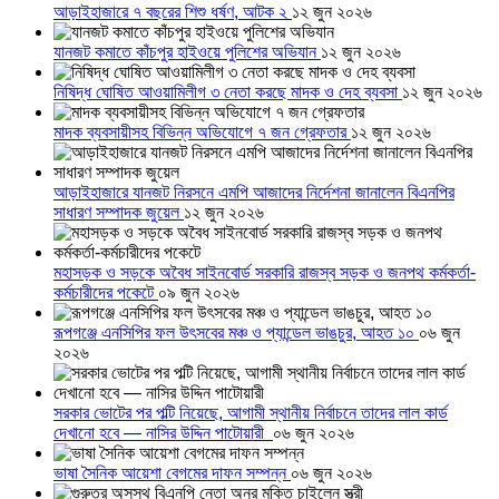
আড়াইহাজারে ৭ বছরের শিশু ধর্ষণ, আটক ২
১২ জুন ২০২৬
যানজট কমাতে কাঁচপুর হাইওয়ে পুলিশের অভিযান
১২ জুন ২০২৬
নিষিদ্ধ ঘোষিত আওয়ামিলীগ ৩ নেতা করছে মাদক ও দেহ ব্যবসা
১২ জুন ২০২৬
মাদক ব্যবসায়ীসহ বিভিন্ন অভিযোগে ৭ জন গ্রেফতার
১২ জুন ২০২৬
আড়াইহাজারে যানজট নিরসনে এমপি আজাদের নির্দেশনা জানালেন বিএনপির
সাধারণ সম্পাদক জুয়েল
১২ জুন ২০২৬
মহাসড়ক ও সড়কে অবৈধ সাইনবোর্ড সরকারি রাজস্ব সড়ক ও জনপথ কর্মকর্তা-
কর্মচারীদের পকেটে
০৯ জুন ২০২৬
রূপগঞ্জে এনসিপির ফল উৎসবের মঞ্চ ও প্যান্ডেল ভাঙচুর, আহত ১০
০৬ জুন
২০২৬
সরকার ভোটের পর পল্টি নিয়েছে, আগামী স্থানীয় নির্বাচনে তাদের লাল কার্ড
দেখানো হবে — নাসির উদ্দিন পাটোয়ারী
০৬ জুন ২০২৬
ভাষা সৈনিক আয়েশা বেগমের দাফন সম্পন্ন
০৬ জুন ২০২৬