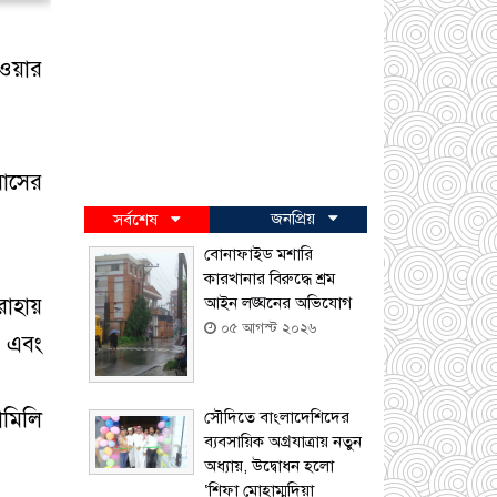
াওয়ার
বাসের
জনপ্রিয়
সর্বশেষ
বোনাফাইড মশারি
কারখানার বিরুদ্ধে শ্রম
রাহায়
আইন লঙ্ঘনের অভিযোগ
০৫ আগস্ট ২০২৬
ট এবং
ামিলি
সৌদিতে বাংলাদেশিদের
ব্যবসায়িক অগ্রযাত্রায় নতুন
অধ্যায়, উদ্বোধন হলো
‘শিফা মোহাম্মদিয়া