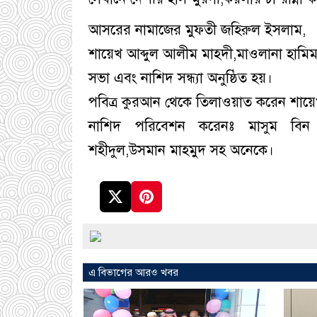
আসরের নামাজের মুফতী জহিরুল ইসলাম,
শায়েখ আব্দুল আলীম মাহদী,মাওলানা হামি
সভা এবং নাশিদ সন্ধ্যা অনুষ্ঠিত হয়।
পবিত্র কুরআন থেকে তিলাওয়াত করেন শায়েখ
নাশিদ পরিবেশন করেনঃ মাসুম বিন মাহব
শহীদুল,উসমান মাহমুদ সহ অনেকে।
এ বিভাগের আরও খবর