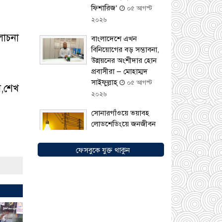
ফিশারিজ’
০৫ আগস্ট
২০২৬
লোচনা
বাংলাদেশে এখন
বিনিয়োগের বড় সম্ভাবনা,
উন্নয়নের অংশীদার হোন
প্রবাসীরা — মোহাম্মদ
সাইফুল্লাহ্
০৫ আগস্ট
া,শেখ
২০২৬
সোনারগাঁওয়ে ভয়াবহ
লোডশেডিংয়ে জনজীবন
চরমভাবে বিপর্যস্ত
০৩
আগস্ট ২০২৬
ফেসবুকে যুক্ত থাকুন
আড়াইহাজারে বান্টি
বাজারে ৫ গ্রাম
হেরোইনসহ যুবক গ্রেপ্তার
০৩ আগস্ট ২০২৬