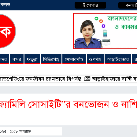
্গাব্দ
ই পেপার
কনভা
 সদর
বন্দর
ফতুল্লা
সিদ্ধিরগঞ্জ
সোনারগাঁও
রূপগঞ্জ
আড়াইহাজার
র
 জনজীবন চরমভাবে বিপর্যস্ত
আড়াইহাজারে বান্টি বাজারে ৫ গ্
 ফ্যামিলি সোসাইটি”র বনভোজন ও নাশ
২০২৫ | ৫:২৮ অপরাহ্ণ