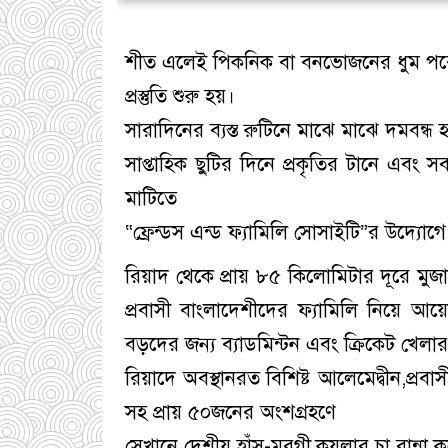
শীত এলেই পিকনিক বা বনভোজনের ধুম পরে
প্রস্তুতি শুরু হয়।
সারাদিনের ব্যস্ত রুটিনে মাঝে মাঝে দমবন্ধ
সাপ্তাহিক ছুটির দিনে প্রকৃতির টানে এবং
মাটিতে
“ফ্রেন্ডস এন্ড ফ্যামিলি সোসাইটি”র উদ্
রিয়াদ থেকে প্রায় ৮৫ কিলোমিটার দূরে মুজ
প্রবাসী বাংলাদেশীদের ফ্যামিলি নিয়ে 
বড়দের জন্য ব্যাডমিন্টন এবং ক্রিকেট খে
রিয়াদে অবস্থানরত বিশিষ্ট আলেমেদ্বীন,প্র
সহ প্রায় ৫০জনের অংশগ্রহণে
সেখানে দেশীয় হাঁস-মুরগী,কয়লার চা রান্ন