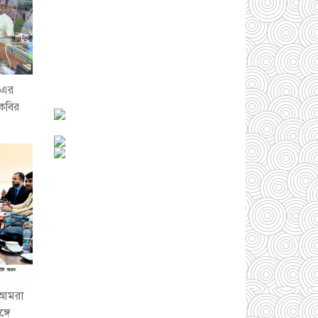
আড়াইহাজারে জেলেদের
-এর
জালে উঠে এলো শর্টগান
 কবির
০৩ আগস্ট ২০২৬
সোনারগাঁয়ে ৬৮ পিস
ইয়াবাসহ নারী মাদক
ব্যবসায়ী গ্রেফতার
০৩
আগস্ট ২০২৬
ে আমরা
সোনারগাঁয়ে পরিত্যক্ত
্গে