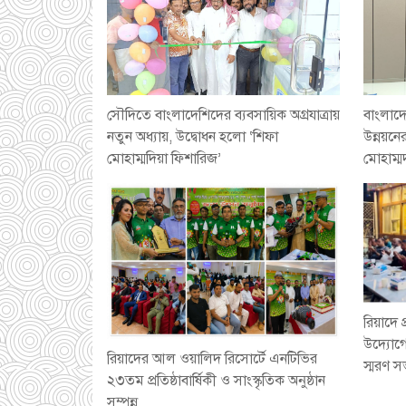
সৌদিতে বাংলাদেশিদের ব্যবসায়িক অগ্রযাত্রায়
বাংলাদে
নতুন অধ্যায়, উদ্বোধন হলো ‘শিফা
উন্নয়নে
মোহাম্মদিয়া ফিশারিজ’
মোহাম্মদ
রিয়াদে 
উদ্যোগ
রিয়াদের আল ওয়ালিদ রিসোর্টে এনটিভির
স্মরণ 
২৩তম প্রতিষ্ঠাবার্ষিকী ও সাংস্কৃতিক অনুষ্ঠান
সম্পন্ন