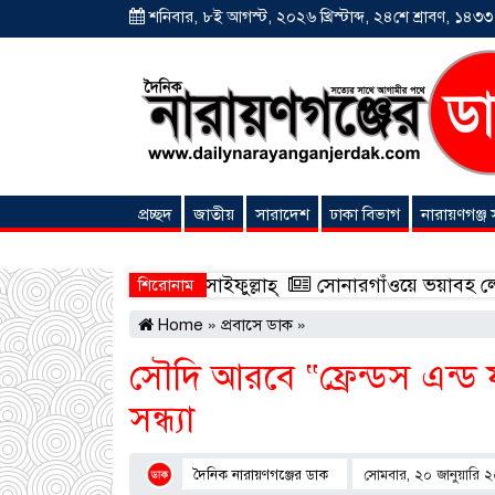
শনিবার, ৮ই আগস্ট, ২০২৬ খ্রিস্টাব্দ, ২৪শে শ্রাবণ, ১৪৩৩ বঙ
প্রচ্ছদ
জাতীয়
সারাদেশ
ঢাকা বিভাগ
নারায়ণগঞ্জ
অনন্যা সংবাদ
রা — মোহাম্মদ সাইফুল্লাহ্
সোনারগাঁওয়ে ভয়াবহ লোডশেডিংয়ে
শিরোনাম
Home
»
প্রবাসে ডাক
»
সৌদি আরবে “ফ্রেন্ডস এন্ড
সন্ধ্যা
দৈনিক নারায়ণগঞ্জের ডাক
সোমবার, ২০ জানুয়ারি 