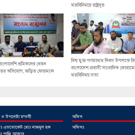
মতবিনিময়ে রাষ্ট্রদূত
বিশ্ব মুক্ত গণমাধ্যম দিবস উপলক্ষে রি
বাংলাদেশি শ্রমিকদের বেতন
বাংলাদেশ প্রবাসী সাংবাদিক ফোরামে
তের অভিযোগ, জড়িত ফোরম্যান
মতবিনিময় সভা
 ও উপদেষ্টা মন্ডলী
অফিস
টাঃ এডভোকেট মোঃ নাজমুল হক
অফিসঃ
 পাপ্পি আক্তার