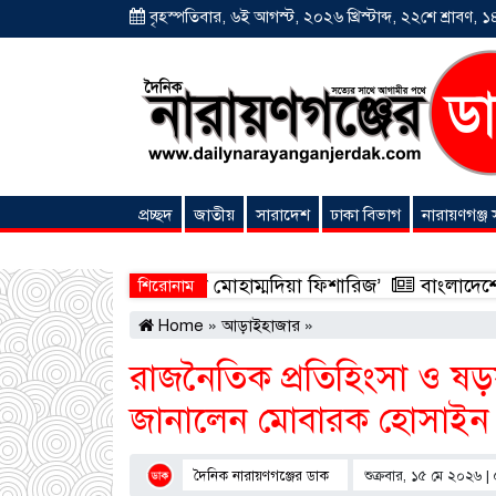
বৃহস্পতিবার, ৬ই আগস্ট, ২০২৬ খ্রিস্টাব্দ, ২২শে শ্রাবণ, ১৪
প্রচ্ছদ
জাতীয়
সারাদেশ
ঢাকা বিভাগ
নারায়ণগঞ্জ
অনন্যা সংবাদ
য়, উদ্বোধন হলো ‘শিফা মোহাম্মদিয়া ফিশারিজ’
বাংলাদেশে এখন ব
শিরোনাম
Home
»
আড়াইহাজার
»
রাজনৈতিক প্রতিহিংসা ও ষড়যন্
জানালেন মোবারক হোসাইন
দৈনিক নারায়ণগঞ্জের ডাক
শুক্রবার, ১৫ মে ২০২৬ |