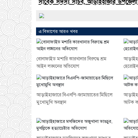
সাবেক সদস্য সচিব, আড়াইহাজার উপজেলা 
এ বিভাগের আরও খবর
বোনাফাইড মশারি কারখানার বিরুদ্ধে শ্রম
আড়াইহা
আইন লঙ্ঘনের অভিযোগ
হেরোইনস
আড়াইহাজারে বিএনপি-জামায়াতের মিছিলে
আড়াইহা
মুখোমুখি অবস্থান
আটক ক