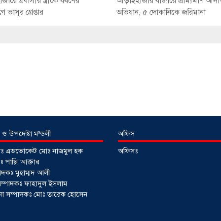
রে প্রবাসীর স্ত্রীকে ধর্ষণের
আড়াইহাজার বাজারে ভ্রাম্যমাণ আদ
ভাসুর গ্রেপ্তার
অভিযান, ৫ দোকানিকে জরিমানা
 ও উপদেষ্টা মন্ডলী
অফিস
টাঃ এডভোকেট মোঃ নাজমুল হক
অফিসঃ
 পাপ্পি আক্তার
াদকঃ মুহাম্মদ আলী
ী সম্পাদকঃ ফাহাদুল ইসলাম
াপনা সম্পাদকঃ মোঃ তারেক হোসেন