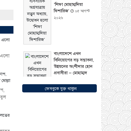
‘শিফা মোহাম্মদিয়া
ফিশারিজ’
০৫ আগস্ট
২০২৬
বাংলাদেশে এখন
ে এলো
বিনিয়োগের বড় সম্ভাবনা,
উন্নয়নের অংশীদার হোন
প্রবাসীরা — মোহাম্মদ
সাইফুল্লাহ্
০৫ আগস্ট
২০২৬
ফেসবুকে যুক্ত থাকুন
োপ,
াবুল
সোনারগাঁওয়ে ভয়াবহ
লোডশেডিংয়ে জনজীবন