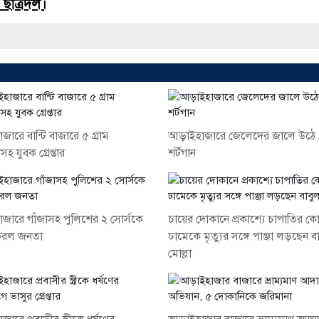
ছাত্রদল।
জারে বান্টি বাজারে ৫ গ্রাম
আড়াইহাজারে জেলেদের জালে উঠ
হ যুবক গ্রেপ্তার
শর্টগান
জারে গাঁজাসহ পুলিশের ২ সোর্সকে
চায়ের দোকানে প্রকাশ্যে চাপাতির ক
রল জনতা
ঢামেকে মৃত্যুর সঙ্গে পাঞ্জা লড়ছেন ব
মোল্লা