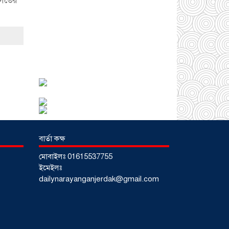
ালতের
চরমভাবে বিপর্যস্ত
০৩
আগস্ট ২০২৬
আড়াইহাজারে বান্টি
বাজারে ৫ গ্রাম
হেরোইনসহ যুবক গ্রেপ্তার
০৩ আগস্ট ২০২৬
বার্তা কক্ষ
মোবাইলঃ 01615537755
আড়াইহাজারে জেলেদের
ইমেইলঃ
জালে উঠে এলো শর্টগান
dailynarayanganjerdak@gmail.com
০৩ আগস্ট ২০২৬