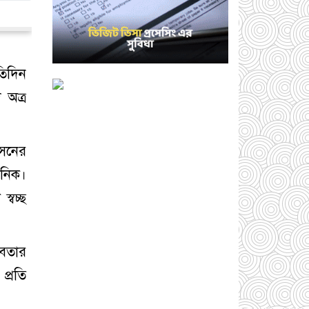
তিদিন
 অত্র
সেনের
পনিক।
্বচ্ছ
তবতার
প্রতি