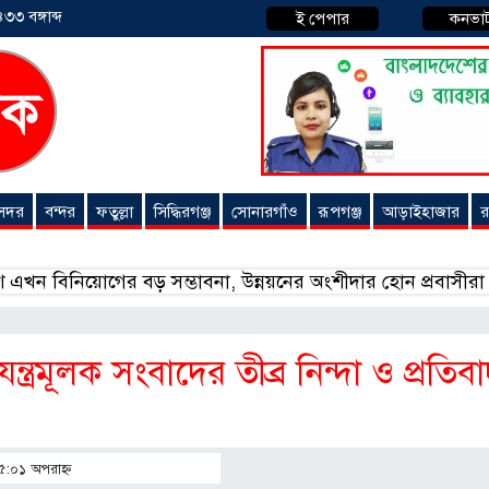
৩৩ বঙ্গাব্দ
ই পেপার
কনভা
 সদর
বন্দর
ফতুল্লা
সিদ্ধিরগঞ্জ
সোনারগাঁও
রূপগঞ্জ
আড়াইহাজার
র
িনিয়োগের বড় সম্ভাবনা, উন্নয়নের অংশীদার হোন প্রবাসীরা — মোহাম
ত্রমূলক সংবাদের তীব্র নিন্দা ও প্রতিব
 ৫:০১ অপরাহ্ণ