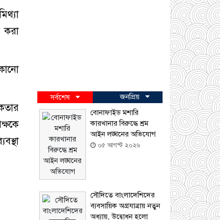
থ্যা
া করা
 কোনো
জনপ্রিয়
সর্বশেষ
িকতার
বোনাফাইড মশারি
ক্ষকে
কারখানার বিরুদ্ধে শ্রম
আইন লঙ্ঘনের অভিযোগ
বস্থা
০৫ আগস্ট ২০২৬
সৌদিতে বাংলাদেশিদের
ব্যবসায়িক অগ্রযাত্রায় নতুন
অধ্যায়, উদ্বোধন হলো