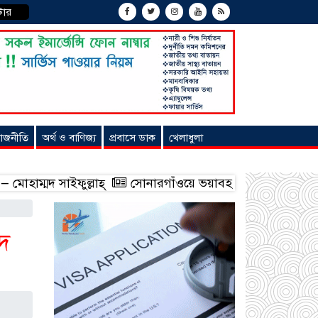
টার
াজনীতি
অর্থ ও বাণিজ্য
প্রবাসে ডাক
খেলাধুলা
্মদ সাইফুল্লাহ্
সোনারগাঁওয়ে ভয়াবহ লোডশেডিংয়ে জনজীবন চ
াদ