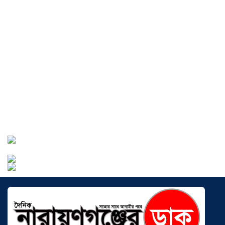
বাংলাদেশে এখন বিনিয়োগের বড় সম্ভাবনা,
উন্নয়নের অংশীদার হোন প্রবাসীরা —
মোহাম্মদ সাইফুল্লাহ্
০৫ আগস্ট ২০২৬
সোনারগাঁওয়ে ভয়াবহ লোডশেডিংয়ে
জনজীবন চরমভাবে বিপর্যস্ত
০৩ আগস্ট
২০২৬
আড়াইহাজারে বান্টি বাজারে ৫ গ্রাম
হেরোইনসহ যুবক গ্রেপ্তার
০৩ আগস্ট ২০২৬