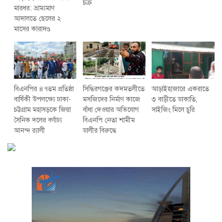
চক্র
মারধর: ভ্রাম্যমাণ
আদালতে ছেলের ২
মাসের কারাদণ্ড
বিএনপির ৪৭তম প্রতিষ্ঠা
সিদ্ধিরগঞ্জের কদমতলীতে
আড়াইহাজারে একরাতে
বার্ষিকী উপলক্ষ্যে ঢাকা-
মসজিদের নির্মাণ কাজে
৩ বাড়ীতে ডাকাতি,
চট্টগ্রাম মহাসড়কে জিয়া
বাঁধা দেওয়ার অভিযোগ
সাইজিং মিলে চুরি
সৈনিক দলের বর্ণাঢ্য
বিএনপি নেতা শামীম
আনন্দ র‌্যালী
ডালীর বিরুদ্ধে