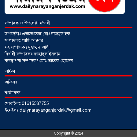
সম্পাদক ও উপদেষ্টা মন্ডলী
উপদেষ্টাঃ এডভোকেট মোঃ নাজমুল হক
সম্পাদকঃ পাপ্পি আক্তার
সহ সম্পাদকঃ মুহাম্মদ আলী
নির্বাহী সম্পাদকঃ ফাহাদুল ইসলাম
ব্যবস্থাপনা সম্পাদকঃ মোঃ তারেক হোসেন
আড়াইহাজারে জেলেদের জালে উঠে এলো
অফিস
শর্টগান
০৩ আগস্ট ২০২৬
অফিসঃ
বার্তা কক্ষ
মোবাইলঃ 01615537755
ইমেইলঃ dailynarayanganjerdak@gmail.com
Copyright © 2024