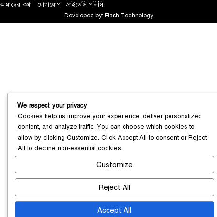
আমাদের কথা
!
যোগাযোগ
!
প্রাইভেসি পলিসি
Developed by:
Flash Technology
সোনারগাঁয়ে ৬৮ পিস ইয়াবাসহ নারী মাদক
ব্যবসায়ী গ্রেফতার
০৩ আগস্ট ২০২৬
We respect your privacy
Cookies help us improve your experience, deliver personalized
content, and analyze traffic. You can choose which cookies to
সোনারগাঁয়ে পরিত্যক্ত উন্নয়ন প্রকল্প:
allow by clicking
Customize
. Click
Accept All
to consent or
Reject
ঠিকাদারের গাফিলতি নাকি তদারকির অভাব
All
to decline non-essential cookies.
০২ আগস্ট ২০২৬
Customize
Reject All
নারায়ণগঞ্জে জাতীয় যুব শক্তির নতুন কমিটি,
নেতৃত্বে বাঁধন-ইমন
০২ আগস্ট ২০২৬
Accept All