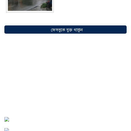
সৌদিতে বাংলাদেশিদের ব্যবসায়িক
অগ্রযাত্রায় নতুন অধ্যায়, উদ্বোধন হলো ‘শিফা
ফেসবুকে যুক্ত থাকুন
মোহাম্মদিয়া ফিশারিজ’
০৫ আগস্ট ২০২৬
বাংলাদেশে এখন বিনিয়োগের বড় সম্ভাবনা,
উন্নয়নের অংশীদার হোন প্রবাসীরা —
মোহাম্মদ সাইফুল্লাহ্
০৫ আগস্ট ২০২৬
সোনারগাঁওয়ে ভয়াবহ লোডশেডিংয়ে
জনজীবন চরমভাবে বিপর্যস্ত
০৩ আগস্ট
২০২৬
আড়াইহাজারে বান্টি বাজারে ৫ গ্রাম