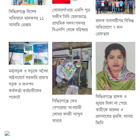
সোনারগাঁওয়ে এমপি পুত্র
সিদ্ধিরগঞ্জে বিশেষ
সজীব ডিবি হেফাজতে,
অভিযানে মাদকসহ ১১
মাদক ব্যবসায়ীসহ বিভিন্ন
প্রাথমিক সদস্যপদসহ
আসামি গ্রেপ্তার
অভিযোগে ৭ জন
বিএনপি থেকে বহিষ্কার
গ্রেফতার
মহাসড়ক ও সড়কে অবৈধ
সাইনবোর্ড সরকারি রাজস্ব
সড়ক ও জনপথ
কর্মকর্তা-কর্মচারীদের
সিদ্ধিরগঞ্জে মাদক ও
পকেটে
সিদ্ধিরগঞ্জে ফের
জুয়ার টাকা না পেয়ে
বেপরোয়া আওয়ামী
স্বামীকে মারধর ও
দোসর কাজী আব্দুস
প্রাণনাশের হুমকি, থানায়
সাত্তার
জিডি