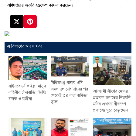
অধিদপ্তরের জরুরি হস্তক্ষেপ কামনা করছেন।
এ বিভাগের আরও খবর
সিদ্ধিরগঞ্জ থানার ওসি
সাইনবোর্ডে কাইল্লা মাসুদ
এমদাদুল যোগদানের পর
আওয়ামী লীগের দোসর
বাহিনীর চাঁদাবাজি: জিম্মি
থেকেই ৩৪ ধারা বাণিজ্য
প্রতারক জগতের শিরমনি
চালক ও যাত্রীরা
তুঙ্গে
মনির এখনো বীরদর্পে
প্রকাশ্যে ঘুরে বেড়াচ্ছেন