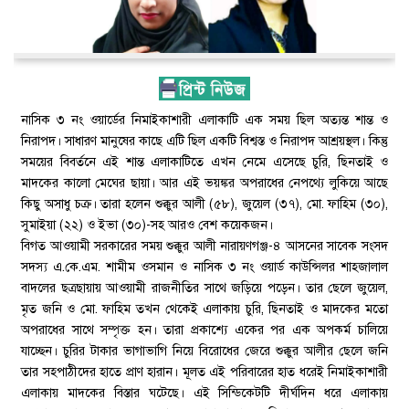
নাসিক ৩ নং ওয়ার্ডের নিমাইকাশারী এলাকাটি এক সময় ছিল অত্যন্ত শান্ত ও
নিরাপদ। সাধারণ মানুষের কাছে এটি ছিল একটি বিশ্বস্ত ও নিরাপদ আশ্রয়স্থল। কিন্তু
সময়ের বিবর্তনে এই শান্ত এলাকাটিতে এখন নেমে এসেছে চুরি, ছিনতাই ও
মাদকের কালো মেঘের ছায়া। আর এই ভয়ঙ্কর অপরাধের নেপথ্যে লুকিয়ে আছে
কিছু অসাধু চক্র। তারা হলেন শুক্কুর আলী (৫৮), জুয়েল (৩৭), মো. ফাহিম (৩০),
সুমাইয়া (২২) ও ইভা (৩০)-সহ আরও বেশ কয়েকজন।
বিগত আওয়ামী সরকারের সময় শুক্কুর আলী নারায়ণগঞ্জ-৪ আসনের সাবেক সংসদ
সদস্য এ.কে.এম. শামীম ওসমান ও নাসিক ৩ নং ওয়ার্ড কাউন্সিলর শাহজালাল
বাদলের ছত্রছায়ায় আওয়ামী রাজনীতির সাথে জড়িয়ে পড়েন। তার ছেলে জুয়েল,
মৃত জনি ও মো. ফাহিম তখন থেকেই এলাকায় চুরি, ছিনতাই ও মাদকের মতো
অপরাধের সাথে সম্পৃক্ত হন। তারা প্রকাশ্যে একের পর এক অপকর্ম চালিয়ে
যাচ্ছেন। চুরির টাকার ভাগাভাগি নিয়ে বিরোধের জেরে শুক্কুর আলীর ছেলে জনি
তার সহপাঠীদের হাতে প্রাণ হারান। মূলত এই পরিবারের হাত ধরেই নিমাইকাশারী
এলাকায় মাদকের বিস্তার ঘটেছে। এই সিন্ডিকেটটি দীর্ঘদিন ধরে এলাকায়