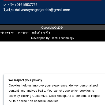
মোবাইলঃ 01615537755
ইমেইলঃ dailynarayanganjerdak@gmail.com
Copyright © 2024
আমাদের কথা
!
যোগাযোগ
!
প্রাইভেসি পলিসি
Developed by:
Flash Technology
সোনারগাঁয়ে ৬৮ পিস ইয়াবাসহ নারী মাদক
ব্যবসায়ী গ্রেফতার
০৩ আগস্ট ২০২৬
We respect your privacy
Cookies help us improve your experience, deliver personalized
content, and analyze traffic. You can choose which cookies to
সোনারগাঁয়ে পরিত্যক্ত উন্নয়ন প্রকল্প:
allow by clicking
Customize
. Click
Accept All
to consent or
Reject
ঠিকাদারের গাফিলতি নাকি তদারকির অভাব
All
to decline non-essential cookies.