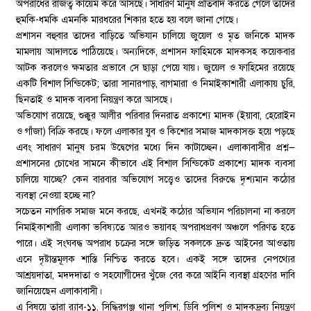
অপরাধের রাজত্ব কায়েম করে আসছে। সাধারণ মানুষ প্রতিবাদ করতে গেলে তাদের
হুমকি-ধমকি এমনকি মারধরের শিকার হতে হয় বলে জানা গেছে।
প্রশাসন বহুবার তাদের বাড়িতে অভিযান চালিয়ে জুয়েল ও মৃত জনিকে মাদক
মামলায় আদালতে পাঠিয়েছে। অন্যদিকে, প্রশাসন ফাহিমকে মাদকসহ কয়েকবার
আটক করলেও ক্ষমতার প্রভাবে সে ছাড়া পেয়ে যায়। জুয়েল ও ফাহিমের রয়েছে
একটি বিশাল সিন্ডিকেট; তারা সানারপাড়, বাগমারা ও নিমাইকাশারী এলাকায় চুরি,
ছিনতাই ও মাদক ব্যবসা নিয়ন্ত্রণ করে আসছে।
অভিযোগ রয়েছে, শুক্কুর আলীর পরিবার দিনরাত প্রকাশ্যে মাদক (ইয়াবা, হেরোইন
ও গাঁজা) বিক্রি করছে। ফলে এলাকার যুব ও কিশোর সমাজ মাদকাসক্ত হয়ে পড়ছে
এবং সাধারণ মানুষ চরম উদ্বেগের মধ্যে দিন কাটাচ্ছেন। এলাকাবাসীর প্রশ্ন—
প্রশাসনের চোখের সামনে কীভাবে এই বিশাল সিন্ডিকেট প্রকাশ্যে মাদক ব্যবসা
চালিয়ে যাচ্ছে? কেন বারবার অভিযোগ সত্ত্বেও তাদের বিরুদ্ধে দৃশ্যমান কঠোর
ব্যবস্থা নেওয়া হচ্ছে না?
সচেতন নাগরিক সমাজ মনে করছে, এখনই কঠোর অভিযান পরিচালনা না করলে
নিমাইকাশারী এলাকা ভবিষ্যতে আরও ভয়াবহ অপরাধপ্রবণ অঞ্চলে পরিণত হতে
পারে। এই সংঘবদ্ধ অপরাধ চক্রের সঙ্গে জড়িত সকলকে দ্রুত আইনের আওতায়
এনে দৃষ্টান্তমূলক শাস্তি নিশ্চিত করতে হবে। একই সঙ্গে তাদের নেপথ্যের
আশ্রয়দাতা, মদদদাতা ও সহযোগীদের খুঁজে বের করে আইনি ব্যবস্থা গ্রহণের দাবি
জানিয়েছেন এলাকাবাসী।
এ বিষয়ে তারা র‌্যাব-১১, সিদ্ধিরগঞ্জ থানা পুলিশ, ডিবি পুলিশ ও মাদকদ্রব্য নিয়ন্ত্রণ