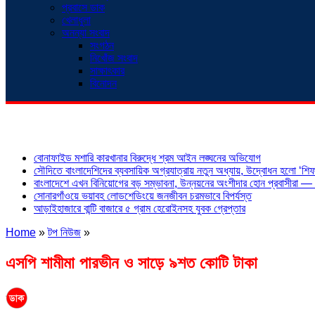
প্রবাসে ডাক
খেলাধুলা
অনন্যা সংবাদ
সংগঠন
নিখোঁজ সংবাদ
সাক্ষাৎকার
বিনোদন
শিরোনাম
বোনাফাইড মশারি কারখানার বিরুদ্ধে শ্রম আইন লঙ্ঘনের অভিযোগ
সৌদিতে বাংলাদেশিদের ব্যবসায়িক অগ্রযাত্রায় নতুন অধ্যায়, উদ্বোধন হলো ‘শিফা
বাংলাদেশে এখন বিনিয়োগের বড় সম্ভাবনা, উন্নয়নের অংশীদার হোন প্রবাসীরা — ম
সোনারগাঁওয়ে ভয়াবহ লোডশেডিংয়ে জনজীবন চরমভাবে বিপর্যস্ত
আড়াইহাজারে বান্টি বাজারে ৫ গ্রাম হেরোইনসহ যুবক গ্রেপ্তার
Home
»
টপ নিউজ
»
এসপি শামীমা পারভীন ও সাড়ে ৯শত কোটি টাকা