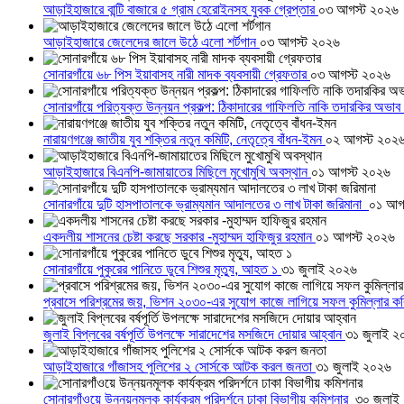
আড়াইহাজারে বান্টি বাজারে ৫ গ্রাম হেরোইনসহ যুবক গ্রেপ্তার
০৩ আগস্ট ২০২৬
আড়াইহাজারে জেলেদের জালে উঠে এলো শর্টগান
০৩ আগস্ট ২০২৬
সোনারগাঁয়ে ৬৮ পিস ইয়াবাসহ নারী মাদক ব্যবসায়ী গ্রেফতার
০৩ আগস্ট ২০২৬
সোনারগাঁয়ে পরিত্যক্ত উন্নয়ন প্রকল্প: ঠিকাদারের গাফিলতি নাকি তদারকির অভাব
নারায়ণগঞ্জে জাতীয় যুব শক্তির নতুন কমিটি, নেতৃত্বে বাঁধন-ইমন
০২ আগস্ট ২০২
আড়াইহাজারে বিএনপি-জামায়াতের মিছিলে মুখোমুখি অবস্থান
০১ আগস্ট ২০২৬
সোনারগাঁয়ে দুটি হাসপাতালকে ভ্রাম্যমান আদালতের ৩ লাখ টাকা জরিমানা
০১ আগ
একদলীয় শাসনের চেষ্টা করছে সরকার -মুহাম্মদ হাফিজুর রহমান
০১ আগস্ট ২০২৬
সোনারগাঁয়ে পুকুরের পানিতে ডুবে শিশুর মৃত্যু, আহত ১
৩১ জুলাই ২০২৬
প্রবাসে পরিশ্রমের জয়, ভিশন ২০৩০-এর সুযোগ কাজে লাগিয়ে সফল কুমিল্লার ক
জুলাই বিপ্লবের বর্ষপূর্তি উপলক্ষে সারাদেশের মসজিদে দোয়ার আহ্বান
৩১ জুলাই ২
আড়াইহাজারে গাঁজাসহ পুলিশের ২ সোর্সকে আটক করল জনতা
৩১ জুলাই ২০২৬
সোনারগাঁওয়ে উন্নয়নমূলক কার্যক্রম পরিদর্শনে ঢাকা বিভাগীয় কমিশনার
৩০ জুলাই