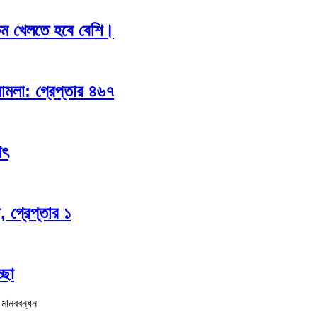
কম খেলতে হবে বেশি।
মামলা: গ্রেপ্তার ৪৬৭
াৎ
, গ্রেপ্তার ১
্ছা