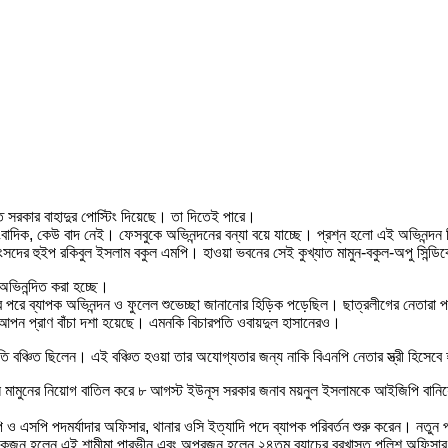
সরকার বাহাদুর পোস্টিং দিয়েছে। তা দিতেই পারে।
বাদিক, কেউ বাদ নেই। ফেসবুকে অভিনন্দনের বন্যা বয়ে যাচ্ছে। প্রশ্ন হলো এই অভিনন্দন 
সদের হুইপ রকিবুল ইসলাম বকুল এমপি। হাওয়া ভবনের সেই কুখ্যাত মামুন-বকুল-অপু সিন্ডি
অভিনন্দিত করা হচ্ছে।
র পরে ব্যাপক অভিনন্দন ও ফুলেল শুভেচ্ছা জানানোর হিড়িক পড়েছিল। ছাত্রলীগের নেতারা প
পন প্রাণ বাঁচা দশা হয়েছে। এমনকি বিচারপতি ওবায়দুল হাসানেরও।
বঞ্চিত ছিলেন। এই বঞ্চিত হওয়া তার অযোগ্যতার জন্য নাকি বিএনপি নেতার স্ত্রী হিসেবে 
মামুনের নিয়োগ বাতিল করে ৮ আগস্ট ইউনূস সরকার জনাব ময়নুল ইসলামকে আইজিপি বানিয়ে
এসপি পদমর্যাদার অফিসার, থানার ওসি ইত্যাদি পদে ব্যাপক পরিবর্তন শুরু করেন। নতুন পদায
র একজন হলেন এই শামীমা পারভীন এবং অপরজন হলেন ২৪তম ব্যাচের বরখাস্ত পুলিশ অফিসার 