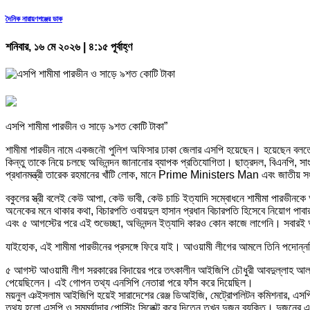
দৈনিক নারায়ণগঞ্জের ডাক
শনিবার, ১৬ মে ২০২৬ | ৪:১৫ পূর্বাহ্ণ
এসপি শামীমা পারভীন ও সাড়ে ৯শত কোটি টাকা”
শামীমা পারভীন নামে একজনৌ পুলিশ অফিসার ঢাকা জেলার এসপি হয়েছেন। হয়েছেন বলতে 
কিন্তু তাকে নিয়ে চলছে অভিনন্দন জানানোর ব্যাপক প্রতিযোগিতা। ছাত্রদল, বিএনপি, সাং
প্রধানমন্ত্রী তারেক রহমানের খাঁটি লোক, মানে Prime Ministers Man এবং জাতীয় সং
বকুলের স্ত্রী বলেই কেউ আপা, কেউ ভাবী, কেউ চাচি ইত্যাদি সম্বোধনে শামীমা পারভীনকে 
অনেকের মনে থাকার কথা, বিচারপতি ওবায়দুল হাসান প্রধান বিচারপতি হিসেবে নিয়োগ পাবা
এবং ৫ আগস্টের পরে এই শুভেচ্ছা, অভিনন্দন ইত্যাদি কারও কোন কাজে লাগেনি। সবারই আ
যাইহোক, এই শামীমা পারভীনের প্রসঙ্গে ফিরে যাই। আওয়ামী লীগের আমলে তিনি পদোন্নতি 
৫ আগস্ট আওয়ামী লীগ সরকারের বিদায়ের পরে তৎকালীন আইজিপি চৌধুরী আবদুল্লাহ আল 
পেয়েছিলেন। এই গোপন তথ্য এনসিপি নেতারা পরে ফাঁস করে দিয়েছিল।
ময়নুল ঞইসলাম আইজিপি হয়েই সারাদেশের রেঞ্জ ডিআইজি, মেট্রোপলিটন কমিশনার, এসপি ও 
তথ্য হলো এসপি ও সমমর্যাদার পোস্টিং সিলেক্ট করে দিতেন তখন দুজন ব্যক্তি। দুজনে