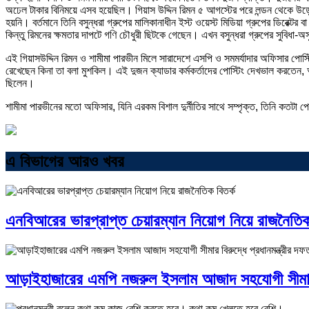
অঢেল টাকার বিনিময়ে এসব হয়েছিল। গিয়াস উদ্দিন রিমন ৫ আগস্টের পরে লন্ডন থেকে উড়ে দ
হয়নি। বর্তমানে তিনি বসুন্ধরা গ্রুপের মালিকানাধীন ইস্ট ওয়েস্ট মিডিয়া গ্রুপের ডিরে
কিন্তু রিমনের ক্ষমতার দাপটে গণি চৌধুরী ছিটকে গেছেন। এখন বসুন্ধরা গ্রুপের সুবিধা-
এই গিয়াসউদ্দিন রিমন ও শামীমা পারভীন মিলে সারাদেশে এসপি ও সমমর্যাদার অফিসার পোস্
রেখেছেন কিনা তা বলা মুশকিল। এই দুজন ক্যাডার কর্মকর্তাদের পোস্টিং দেখভাল করতেন, 
ছিলেন।
শামীমা পারভীনের মতো অফিসার, যিনি এরকম বিশাল দুর্নীতির সাথে সম্পৃক্ত, তিনি কতটা 
এ বিভাগের আরও খবর
এনবিআরের ভারপ্রাপ্ত চেয়ারম্যান নিয়োগ নিয়ে রাজনৈতিক
আড়াইহাজারের এমপি নজরুল ইসলাম আজাদ সহযোগী সীমার বি