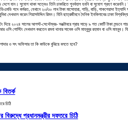
েশে যান। সুযোগ থাকা সত্বেও তিনি চাকরিতে পুনর্বহাল হননি বা সুযোগ গ্রহণ করেননি। তিনি ন
ক্টর বা ডিএমডি পদে কর্মরত, যেখানে ২০/৩০ লাখ টাকা মাসোহারা, গাড়ি, বাড়ি, পাকপেয়াদা 
অসুবিধা দেখভাল করেন গিয়াসউদ্দিন রিমন। যিনি ছাত্রজীবনে দৈনিক ইনকিলাবের ঢাকা বিশ্বব
টিং দিয়ে ২০২৪ সালের আগস্ট-সেপ্টেম্বর- অক্টোবরে প্রায় সাড়ে ৯ শত কোটি টাকা লন্ডনে
আর ওসি পোস্টিং দেখভাল করতেন রমনা থানার সাবেক ওসি মাহবুবুর রহমান বা ওসি মাহবুব। যি
পেশাদার ও সৎ অফিসার তা কি কাউকে বুঝিয়ে বলতে হবে?
 বিতর্ক
রুদ্ধে প্রধানমন্ত্রীর দফতরে চিঠি