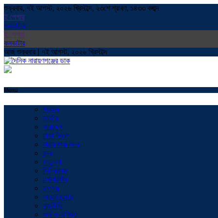
শুক্রবার, ৭ই আগস্ট, ২০২৬ খ্রিস্টাব্দ, ২৩শে শ্রাবণ, ১৪৩৩ বঙ্গাব্দ
ই পেপার
কনভাটার
ই পেপার
কনভাটার
আজ শুক্রবার | ৭ই আগস্ট, ২০২৬ খ্রিস্টাব্দ
Menu
প্রচ্ছদ
জাতীয়
সারাদেশ
ঢাকা বিভাগ
নারায়ণগঞ্জ সদর
বন্দর
ফতুল্লা
সিদ্ধিরগঞ্জ
সোনারগাঁও
রূপগঞ্জ
আড়াইহাজার
রাজনীতি
অর্থ ও বাণিজ্য