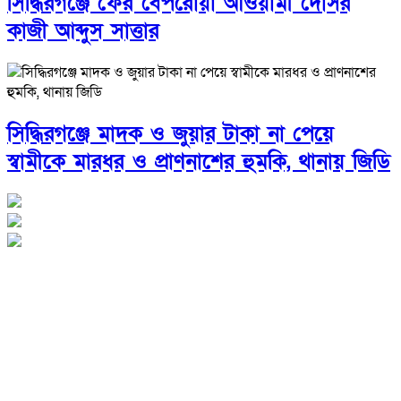
সিদ্ধিরগঞ্জে ফের বেপরোয়া আওয়ামী দোসর
কাজী আব্দুস সাত্তার
সিদ্ধিরগঞ্জে মাদক ও জুয়ার টাকা না পেয়ে
স্বামীকে মারধর ও প্রাণনাশের হুমকি, থানায় জিডি