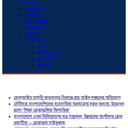
রূপগঞ্জ
আড়াইহাজার
রাজনীতি
অর্থ ও বাণিজ্য
প্রবাসে ডাক
খেলাধুলা
অনন্যা সংবাদ
সংগঠন
নিখোঁজ সংবাদ
সাক্ষাৎকার
বিনোদন
শিরোনাম
বোনাফাইড মশারি কারখানার বিরুদ্ধে শ্রম আইন লঙ্ঘনের অভিযোগ
সৌদিতে বাংলাদেশিদের ব্যবসায়িক অগ্রযাত্রায় নতুন অধ্যায়, উদ্বোধন
হলো ‘শিফা মোহাম্মদিয়া ফিশারিজ’
বাংলাদেশে এখন বিনিয়োগের বড় সম্ভাবনা, উন্নয়নের অংশীদার হোন
প্রবাসীরা — মোহাম্মদ সাইফুল্লাহ্