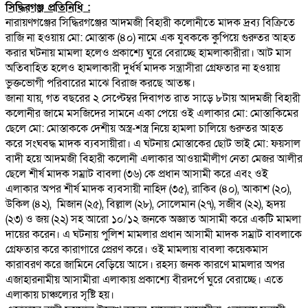
সিদ্ধিরগঞ্জ প্রতিনিধি :
নারায়ণগঞ্জের সিদ্ধিরগঞ্জের আদমজী বিহারী কলোনীতে মাদক দ্রব্য বিক্রিতে
রাজি না হওয়ায় মো: মোস্তাক (৪০) নামে এক যুবককে কুপিয়ে গুরুতর আহত
করার ঘটনায় মামলা হলেও প্রকাশ্যে ঘুরে বেরাচ্ছে হামলাকারীরা। আট মাস
অতিবাহিত হলেও হামলাকারী দুর্ধর্ষ মাদক সন্ত্রাসীরা গ্রেফতার না হওয়ায়
ভুক্তভোগী পরিবারের মাঝে বিরাজ করছে আতঙ্ক।
জানা যায়, গত বছরের ২ সেপ্টেম্বর দিবাগত রাত সাড়ে ৮টায় আদমজী বিহারী
কলোনীর জামে মসজিদের সামনে একা পেয়ে ওই এলাকার মো: মোস্তাকিমের
ছেলে মো: মোস্তাককে দেশীয় অস্ত্র-শস্ত্র নিয়ে হামলা চালিয়ে গুরুতর আহত
করে সংঘবদ্ধ মাদক ব্যবসায়ীরা। এ ঘটনায় মোস্তাকের ছোট ভাই মো: ফয়সাল
বাদী হয়ে আদমজী বিহারী কলোনী এলাকার আওয়ামীলীগ নেতা মেজর আলীর
ছেলে শীর্ষ মাদক সম্রাট বাবলা (৩৬) কে প্রধান আসামী করে এবং ওই
এলাকার অপর শীর্ষ মাদক ব্যবসায়ী নাহিদ (৩৫), রাকিব (৪০), আকাশ (২০),
উকিল (৪২), মিজান (২৫), বিল্লাল (২৮), সোলেমান (২৭), সজীব (২২), হৃদয়
(২৩) ও জয় (২২) সহ আরো ১০/১২ জনকে অজ্ঞাত আসামী করে একটি মামলা
দায়ের করেন। এ ঘটনায় পুলিশ মামলার প্রধান আসামী মাদক সম্রাট বাবলাকে
গ্রেফতার করে কারাগারে প্রেরণ করে। ওই মামলায় বাবলা কয়েকমাস
কারাবরণ করে জামিনে বেড়িয়ে আসে। রহস্য জনক কারণে মামলার অপর
এজাহারনামীয় আসামীরা এলাকায় প্রকাশ্যে বীরদর্পে ঘুরে বেরাচ্ছে। এতে
এলাকায় চাঞ্চল্যের সৃষ্টি হয়।