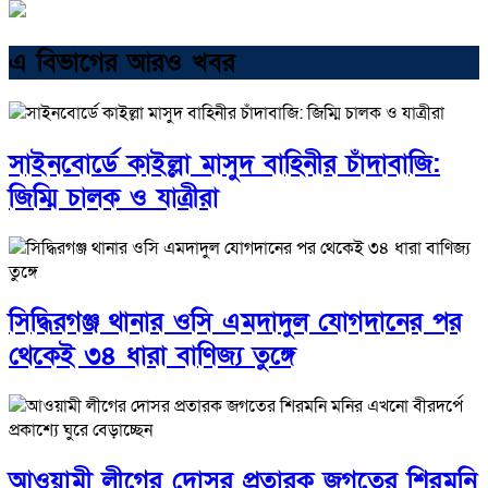
এ বিভাগের আরও খবর
সাইনবোর্ডে কাইল্লা মাসুদ বাহিনীর চাঁদাবাজি:
জিম্মি চালক ও যাত্রীরা
সিদ্ধিরগঞ্জ থানার ওসি এমদাদুল যোগদানের পর
থেকেই ৩৪ ধারা বাণিজ্য তুঙ্গে
আওয়ামী লীগের দোসর প্রতারক জগতের শিরমনি