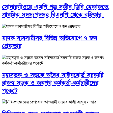
সোনারগাঁওয়ে এমপি পুত্র সজীব ডিবি হেফাজতে,
প্রাথমিক সদস্যপদসহ বিএনপি থেকে বহিষ্কার
মাদক ব্যবসায়ীসহ বিভিন্ন অভিযোগে ৭ জন
গ্রেফতার
মহাসড়ক ও সড়কে অবৈধ সাইনবোর্ড সরকারি
রাজস্ব সড়ক ও জনপথ কর্মকর্তা-কর্মচারীদের
পকেটে