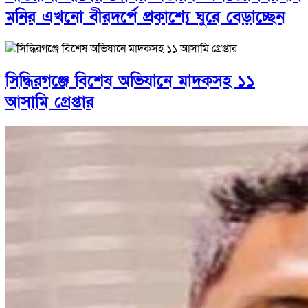
মনির এখনো বীরদর্পে প্রকাশ্যে ঘুরে বেড়াচ্ছেন
সিদ্ধিরগঞ্জে বিশেষ অভিযানে মাদকসহ ১১
আসামি গ্রেপ্তার