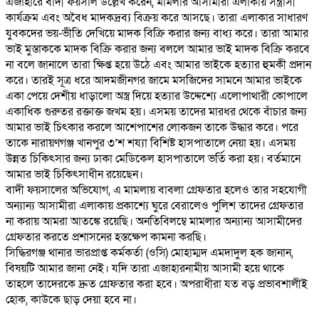
এজাহারে বাদী ফয়সাল উল্লেখ করেন, মামলার আসামীরা এলাকায় সন্ত্রাসী
কার্যক্রম এবং অবৈধ মাদকদ্রব্য বিক্রয় করে আসছে। তারা এলাকার সাধারণ
যুবকদের ভয়-ভীতি দেখিয়ে মাদক বিক্রি করার জন্য বাধ্য করে। তারা আমার
ভাই মুস্তাককে মাদক বিক্রি করার জন্য বললে আমার ভাই মাদক বিক্রি করবে
না বলে জানালে তারা ক্ষিপ্ত হয়ে উঠে এবং আমার ভাইকে হত্যার হুমকী প্রদান
করে। তারই সূত্র ধরে আদমজীনগর জামে মসজিদের সামনে আমার ভাইকে
একা পেয়ে দেশীয় ধাড়ালো অস্ত্র দিয়ে হত্যার উদ্দেশ্যে এলোপাথারী কোপালে
একাধিক গুরুতর রক্তাক্ত জখম হয়। এসময় তাদের মারধর থেকে বাঁচার জন্য
আমার ভাই চিৎকার করলে আশেপাশের লোকজন তাকে উদ্ধার করে। পরে
তাকে নারায়ণগঞ্জ খানপুর ৩’শ শয্যা বিশিষ্ট হাসপাতালে নেয়া হয়। এসময়
উন্নত চিকিৎসার জন্য ঢাকা মেডিকেল হাসপাতালে ভর্তি করা হয়। বর্তমানে
আমার ভাই চিকিৎসাধীন রয়েছেন।
বাদী ফয়সালের অভিযোগ, এ মামলায় বাবলা গ্রেফতার হলেও তার সহযোগী
অন্যান্য আসামীরা এলাকায় প্রকাশ্যে ঘুরে বেরালেও পুলিশ তাদের গ্রেফতার
না করায় আমরা আতঙ্কে রয়েছি। অনতিবিলম্বে মামলার অন্যান্য আসামীদের
গ্রেফতার করতে প্রশাসনের হস্তক্ষেপ কামনা করছি।
সিদ্ধিরগঞ্জ থানার ভারপ্রাপ্ত কর্মকর্তা (ওসি) মোহাম্মদ এমদাদুল হক জানান,
বিষয়টি আমার জানা নেই। যদি তারা এজাহারনামীয় আসামী হয়ে থাকে
তাহলে তাদেরকে দ্রুত গ্রেফতার করা হবে। অপরাধীরা যত বড় প্রভাবশালীই
হোক, কাউকে ছাড় দেয়া হবে না।