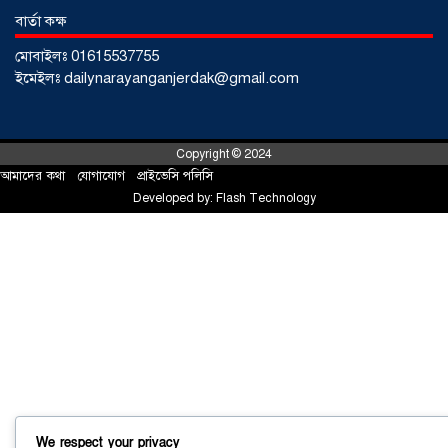
বার্তা কক্ষ
মোবাইলঃ 01615537755
ইমেইলঃ dailynarayanganjerdak@gmail.com
Copyright © 2024
আমাদের কথা
!
যোগাযোগ
!
প্রাইভেসি পলিসি
Developed by:
Flash Technology
সোনারগাঁয়ে ৬৮ পিস ইয়াবাসহ নারী মাদক
ব্যবসায়ী গ্রেফতার
০৩ আগস্ট ২০২৬
সোনারগাঁয়ে পরিত্যক্ত উন্নয়ন প্রকল্প:
We respect your privacy