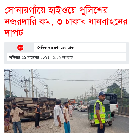
সোনারগাঁয়ে হাইওয়ে পুলিশের
নজরদারি কম, ৩ চাকার যানবাহনের
দাপট
দৈনিক নারায়ণগঞ্জের ডাক
শনিবার, ১৯ অক্টোবর ২০২৪ | ৫:২২ অপরাহ্ণ