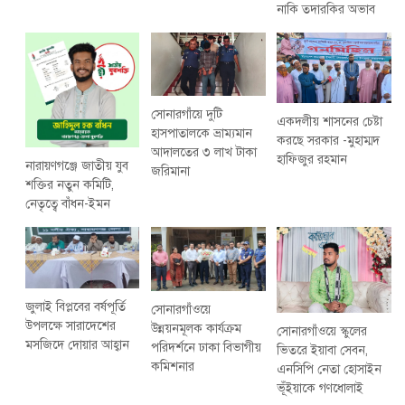
নাকি তদারকির অভাব
সোনারগাঁয়ে দুটি
একদলীয় শাসনের চেষ্টা
হাসপাতালকে ভ্রাম্যমান
করছে সরকার -মুহাম্মদ
আদালতের ৩ লাখ টাকা
হাফিজুর রহমান
নারায়ণগঞ্জে জাতীয় যুব
জরিমানা
শক্তির নতুন কমিটি,
নেতৃত্বে বাঁধন-ইমন
জুলাই বিপ্লবের বর্ষপূর্তি
সোনারগাঁওয়ে
উপলক্ষে সারাদেশের
উন্নয়নমূলক কার্যক্রম
সোনারগাঁওয়ে স্কুলের
মসজিদে দোয়ার আহ্বান
পরিদর্শনে ঢাকা বিভাগীয়
ভিতরে ইয়াবা সেবন,
কমিশনার
এনসিপি নেতা হোসাইন
ভূঁইয়াকে গণধোলাই