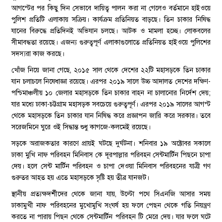
আগস্টের পর কিছু দিন সেভাবে দায়িত্ব পালন করা না গেলেও বর্তমানে হাইওয়ে
পুলিশ প্রতিটি এলাকায় সক্রিয়। কার্যক্রম প্রতিনিয়ত বাড়ছে। তিন চাকার নিষিদ্ধ
যানের বিরুদ্ধে প্রতিদিনই অভিযান চলছে। আটক ও মামলা হচ্ছে। লোকবলের
সীমাবদ্ধতা রয়েছে। এজন্য গুরুত্বপূর্ণ এলাকাগুলোতে প্রতিনিয়ত হাইওয়ে পুলিশের
সদস্যরা কাজ করছে।
খোঁজ নিয়ে জানা গেছে, ২০১৫ সাল থেকে দেশের ২২টি মহাসড়কে তিন চাকার
যান চলাচলে নিষেধাজ্ঞা রয়েছে। এরপর ২০১৯ সালে উচ্চ আদালত দেশের দক্ষিণ-
পশ্চিমাঞ্চলীয় ১০ জেলার মহাসড়কে তিন চাকার বাহন না চালানোর নির্দেশ দেয়;
যার মধ্যে ঢাকা-চট্টগ্রাম মহাসড়ক সবচেয়ে গুরুত্বপূর্ণ। এরপর ২০১৯ সালের আগস্ট
থেকে মহাসড়কে তিন চাকার যান নিষিদ্ধ করে প্রজ্ঞাপন জারি করে সরকার। তবে
সরেজমিনে ঘুরে ওই সিদ্ধান্ত শুধু কাগজে-কলমেই রয়েছে।
সড়কে অরাজকতার কারণে প্রায়ই ঘটছে দুর্ঘটনা। শনিবার ১৯ অক্টোবর সকালে
ঢাকা মুখি নাফ পরিবহন মিনিবাস কে দূরপাল্লার পরিবহন সেন্টমার্টিন পিছনে চাপা
দেয়। হলে সেন্ট মার্টিন পরিবহন ও চাপা দেওয়া মিনিবাস পরিবহনের যাত্রী গণ
গুরুতর আহত হয় এতে মহাসড়কে সৃষ্টি হয় তীব্র যানজট।
স্থানীয় প্রত্যক্ষদর্শীদের থেকে জানা যায়, উল্টো পথে সিএনজি আসার সময়
ঢাকামুখী নাফ পরিবহনের মুখোমুখি সংঘর্ষ হয় ফলে পেছন থেকে গতি নিয়ন্ত্রণ
করতে না পারায় পিছন থেকে সেন্টমার্টিন পরিবহন টি মেরে দেয়। যার ফলে ঘটে