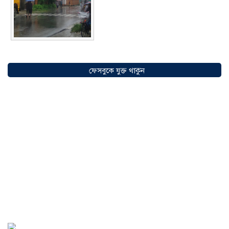
সৌদিতে বাংলাদেশিদের ব্যবসায়িক
অগ্রযাত্রায় নতুন অধ্যায়, উদ্বোধন হলো ‘শিফা
ফেসবুকে যুক্ত থাকুন
মোহাম্মদিয়া ফিশারিজ’
০৫ আগস্ট ২০২৬
বাংলাদেশে এখন বিনিয়োগের বড় সম্ভাবনা,
উন্নয়নের অংশীদার হোন প্রবাসীরা —
মোহাম্মদ সাইফুল্লাহ্
০৫ আগস্ট ২০২৬
সোনারগাঁওয়ে ভয়াবহ লোডশেডিংয়ে
জনজীবন চরমভাবে বিপর্যস্ত
০৩ আগস্ট
২০২৬