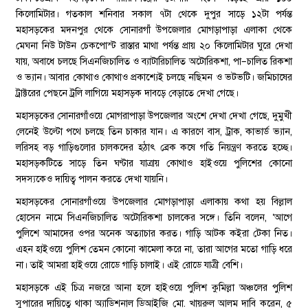
কিলোমিটার। গতকাল শনিবার সকাল ৭টা থেকে দুপুর সাড়ে ১২টা পর্যন্ত
মহাসড়কের মদনপুর থেকে সোনারগাঁ উপজেলার মোগড়াপাড়া এলাকা থেকে
মেঘনা নিউ টাউন চেকপোস্ট রাস্তার মাথা পর্যন্ত প্রায় ২০ কিলোমিটার ঘুরে দেখা
যায়, অবাধে চলছে সিএনজিচালিত ও ব্যাটারিচালিত অটোরিকশা, পা–চালিত রিকশা
ও ভ্যান। আবার কোথাও কোথাও প্রকাশ্যেই চলছে নছিমন ও ভটভটি। জমিচাষের
ট্রাক্টরের পেছনে ট্রলি লাগিয়ে মহাসড়ক দাবড়ে বেড়াতে দেখা গেছে।
মহাসড়কের সোনারগাঁওয়ে মোগরাপাড়া উপজেলার অংশে দেখা দেখা গেছে, দুমুখী
লেনেই উল্টো পথে চলছে তিন চাকার যান। এ কারণে বাস, ট্রাক, কাভার্ড ভ্যান,
লরিসহ বড় গাড়িগুলোর চালকদের হঠাৎ ব্রেক কষে গতি নিয়ন্ত্রণ করতে হচ্ছে।
মহাসড়কটিতে সাড়ে তিন ঘণ্টার যাত্রায় কোথাও হাইওয়ে পুলিশের কোনো
সদস্যকেও দায়িত্ব পালন করতে দেখা যায়নি।
মহাসড়কের সোনারগাঁওয়ে উপজেলার মোগড়াপাড়া এলাকায় কথা হয় বিল্লাল
হোসেন নামে সিএনজিচালিত অটোরিকশা চালকের সঙ্গে। তিনি বলেন, ‘আগে
পুলিশে আমাদের ওপর অনেক অত্যাচার করত। গাড়ি আটক কইরা টেকা নিত।
এহন হাইওয়ে পুলিশ তেমন কোনো ঝামেলা করে না, তারা আগের মতো গাড়ি ধরে
না। তাই আমরা হাইওয়ে রোডে গাড়ি চালাই। এই রোডে যাত্রী বেশি।
মহাসড়কে এই চিত্র নজরে আনা হলে হাইওয়ে পুলিশ কুমিল্লা অঞ্চলের পুলিশ
সুপারের দায়িত্বে থাকা অ্যাডিশনাল ডিআইজি মো. খায়রুল আলম দাবি করেন, ৫