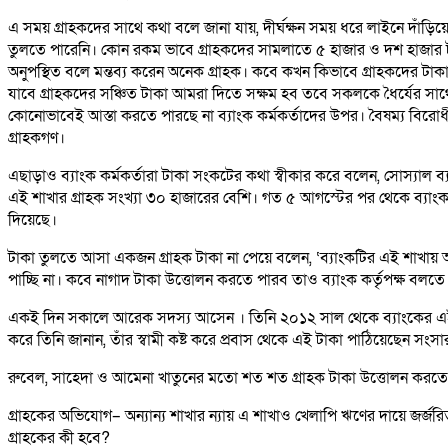
এ সময় গ্রাহকদের সাথে কথা বলে জানা যায়, দীর্ঘক্ষন সময় ধরে লাইনে দাঁড়ি
তুলতে পারেনি। কোন রকম ভাবে গ্রাহকদের সামলাতে ৫ হাজার ও দশ হাজার টাকা
অনুপস্থিত বলে মন্তব্য করেন অনেক গ্রাহক। কবে কখন কিভাবে গ্রাহকদের টাকা পা
যাবে গ্রাহকদের সঞ্চিত টাকা আমরা দিতে সক্ষম হব তবে সকলকে ধৈর্যের সাথে
কোনোভাবেই আস্তা করতে পারছে না ব্যাংক কর্মকর্তাদের উপর। বৈষম্য বি
গ্রাহকগণ।
এছাড়াও ব্যাংক কর্মকর্তারা টাকা সংকটের কথা স্বীকার করে বলেন, সোস্যাল ব্
এই শাখার গ্রাহক সংখ্যা ৩০ হাজারের বেশি। গত ৫ আগস্টের পর থেকে ব্যাংকট
দিয়েছে।
টাকা তুলতে আসা একজন গ্রাহক টাকা না পেয়ে বলেন, ‘ব্যাংকটির এই শাখায়
পাচ্ছি না। কবে নাগাদ টাকা উত্তোলন করতে পারব তাও ব্যাংক কর্তৃপক্ষ বলতে
একই দিন সকালে আরেক সদস্য আসেন । তিনি ২০১২ সাল থেকে ব্যাংকের এই শ
করে তিনি জানান, তাঁর স্বামী কষ্ট করে প্রবাস থেকে এই টাকা পাঠিয়েছেন সংস
রুবেল, সাহেদা ও আমেনা খাতুনের মতো শত শত গ্রাহক টাকা উত্তোলন করতে ব্
গ্রাহকের অভিযোগ– অন্যান্য শাখার ন্যায় এ শাখাও খেলাপি ঋণের দায়ে জর্জরিত
গ্রাহকের কী হবে?