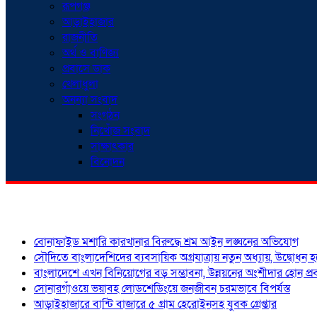
রূপগঞ্জ
আড়াইহাজার
রাজনীতি
অর্থ ও বাণিজ্য
প্রবাসে ডাক
খেলাধুলা
অনন্যা সংবাদ
সংগঠন
নিখোঁজ সংবাদ
সাক্ষাৎকার
বিনোদন
শিরোনাম
বোনাফাইড মশারি কারখানার বিরুদ্ধে শ্রম আইন লঙ্ঘনের অভিযোগ
সৌদিতে বাংলাদেশিদের ব্যবসায়িক অগ্রযাত্রায় নতুন অধ্যায়, উদ্বোধন 
বাংলাদেশে এখন বিনিয়োগের বড় সম্ভাবনা, উন্নয়নের অংশীদার হোন প্রবা
সোনারগাঁওয়ে ভয়াবহ লোডশেডিংয়ে জনজীবন চরমভাবে বিপর্যস্ত
আড়াইহাজারে বান্টি বাজারে ৫ গ্রাম হেরোইনসহ যুবক গ্রেপ্তার