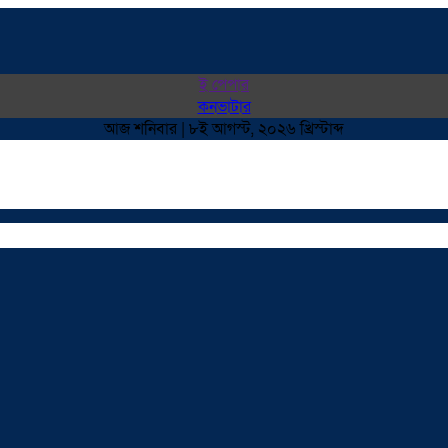
ই পেপার
কনভাটার
আজ শনিবার | ৮ই আগস্ট, ২০২৬ খ্রিস্টাব্দ