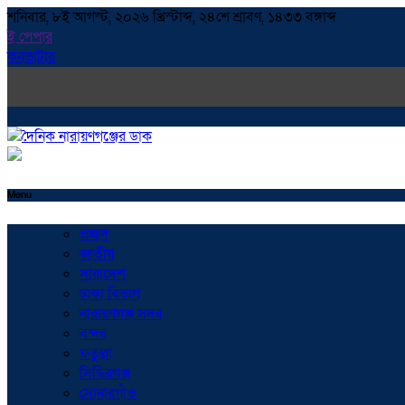
শনিবার, ৮ই আগস্ট, ২০২৬ খ্রিস্টাব্দ, ২৪শে শ্রাবণ, ১৪৩৩ বঙ্গাব্দ
ই পেপার
কনভাটার
Menu
প্রচ্ছদ
জাতীয়
সারাদেশ
ঢাকা বিভাগ
নারায়ণগঞ্জ সদর
বন্দর
ফতুল্লা
সিদ্ধিরগঞ্জ
সোনারগাঁও