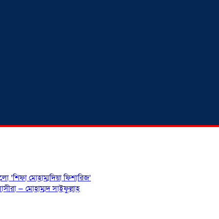
হলো ‘শিফা মোহাম্মদিয়া ফিশারিজ’
সীরা — মোহাম্মদ সাইফুল্লাহ্