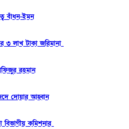
্বে বাঁধন-ইমন
তের ৩ লাখ টাকা জরিমানা
হাফিজুর রহমান
সজিদে দোয়ার আহ্বান
াকা বিভাগীয় কমিশনার