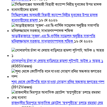
সিদ্ধিরগঞ্জের আদমজী বিহারী ক্যাম্পে নিরীহ যুবকের উপর মাদক
ব্যবসায়ীদের হামলা
১৬ মে ২০২৬
আড়াইহাজারে ‘সুজন’-এর দ্বি-বার্ষিক সম্মেলন অনুষ্ঠিত সভাপতি
মনিরুজ্জামান সরকার, সাধারণসম্পাদক শফিক
১৬ মে ২০২৬
সোনারগাঁয় চাঁদা না দেয়ায় বাড়িঘরে হামলা লুটপাট, আটক ২ আহত ১
(4565Views)
শূন্য থেকে কোটিপতি বনে যাওয়া সোহাগ রনির অন্ধকার জগতের গল্প
(3912Views)
রাজধানীর মিরপুরে আবাসিক হোটেল ‘স্বপ্নপুরীতে’ চলছে রমরমা দেহ