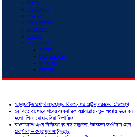
রূপগঞ্জ
আড়াইহাজার
রাজনীতি
অর্থ ও বাণিজ্য
প্রবাসে ডাক
খেলাধুলা
অনন্যা সংবাদ
সংগঠন
নিখোঁজ সংবাদ
সাক্ষাৎকার
বিনোদন
শিরোনাম
বোনাফাইড মশারি কারখানার বিরুদ্ধে শ্রম আইন লঙ্ঘনের অভিযোগ
সৌদিতে বাংলাদেশিদের ব্যবসায়িক অগ্রযাত্রায় নতুন অধ্যায়, উদ্বোধন
হলো ‘শিফা মোহাম্মদিয়া ফিশারিজ’
বাংলাদেশে এখন বিনিয়োগের বড় সম্ভাবনা, উন্নয়নের অংশীদার হোন
প্রবাসীরা — মোহাম্মদ সাইফুল্লাহ্