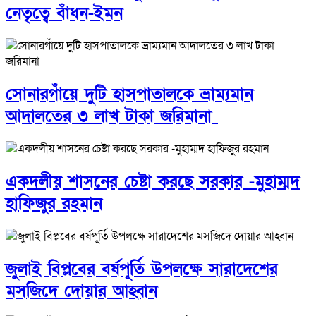
নেতৃত্বে বাঁধন-ইমন
সোনারগাঁয়ে দুটি হাসপাতালকে ভ্রাম্যমান
আদালতের ৩ লাখ টাকা জরিমানা
একদলীয় শাসনের চেষ্টা করছে সরকার -মুহাম্মদ
হাফিজুর রহমান
জুলাই বিপ্লবের বর্ষপূর্তি উপলক্ষে সারাদেশের
মসজিদে দোয়ার আহ্বান