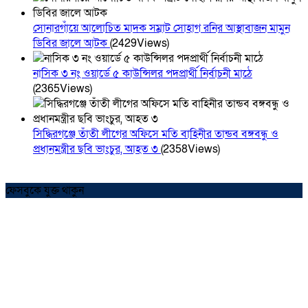
সোনারগাঁয়ে আলোচিত মাদক সম্রাট সোহাগ রনির আস্থাবাজন মামুন
ডিবির জালে আটক
(2429Views)
নাসিক ৩ নং ওয়ার্ডে ৫ কাউন্সিলর পদপ্রার্থী নির্বাচনী মাঠে
(2365Views)
সিদ্ধিরগঞ্জে তাঁতী লীগের অফিসে মতি বাহিনীর তান্ডব বঙ্গবন্ধু ও
প্রধানমন্ত্রীর ছবি ভাংচুর, আহত ৩
(2358Views)
ফেসবুকে যুক্ত থাকুন