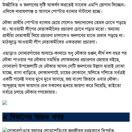
উজ্জীবিত ও জনগণের দৃষ্টি আকর্ষণ করতেই সাবেক এমপি স্লোগান দিচ্ছেন।
এদিকে নারায়ণগঞ্জ ৩ আসনে পোস্টার ব্যানার সাঁটানো হচ্ছে।
নৌকা প্রার্থীর পোস্টার ব্যানার ছেয়ে গেলেও অন্যান্যদের তেমন চোখে পড়ছে
না। আওয়ামী লীগের নেতাকর্মীদের প্রচারণা চোখে পড়ার মতো। অন্যান্য
প্রার্থীরা নেতাকর্মী নিয়ে প্রচারণা চালালেও জনগণের মাঝে প্রভাব পড়ছে না।
মাঠজুড়ে আওয়ামী লীগ নেতাকর্মীদের একতরফা প্রচারণা।
এছাড়াও সোনারগাঁয়ের আনাচে-কানাচে শুধু নৌকার গুঞ্জন, দীর্ঘ দশ বছর পর
নৌকা পাওয়ার পর নৌকার সমর্থিত লোকজনের প্রচারণার জোয়ার বইছে,
সোনারগাঁ উপজেলাটি যে নৌকার আসন সেটি জনগণের উল্লাস দ্বারাই বোঝা
যাচ্ছে, বাসা বাড়িতে, দোকানপাটে, চায়ের দোকানে ,অলিতে গলিতে সর্বত্রই
একটি গানেই সবার মুখে মুখে ভাসছে, জয় বাংলা জিতবে এবার নৌকা।
আব্দুল্লাহ আল কায়সার যেন সকলের হৃদয়ে জায়গা করে নিয়েছি, তাইতো
সর্বত্রে চলছে নৌকার গণজোয়ার।
এ বিভাগের আরও খবর