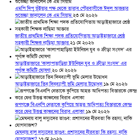
এমপি দিপু ভূঁইয়ার পক্ষ থেকে তারাব পৌরবাসীকে ঈদুল আজহার
শুভেচ্ছা জানালেন কে এম সিয়াম
২৩ মে ২০২৬
জাতীয় প্রাথমিক শিক্ষা পদক প্রতিযোগিতায় আড়াইহাজারে শ্রেষ্ঠ
সহকারী শিক্ষক নাছিমা আক্তার
২১ মে ২০২৬
আড়াইহাজারে ‘কালাপাহাড়িয়া ইউনিয়ন যুব ও ক্রীড়া সংসদ’ এর
পূর্ণাঙ্গ কমিটি ঘোষণা
২০ মে ২০২৬
আড়াইহাজারে তিন দিনব্যাপী ভূমি মেলার উদ্বোধন
১৯ মে ২০২৬
রূপগঞ্জে বিএনপি নেতাকে কুপিয়ে আহত আধিপত্য বিস্তারকে কেন্দ্র
করে ফের উত্তপ্ত কাঞ্চনের বিরাব এলাকা
১৯ মে ২০২৬
মেঘনায় বালু দস্যুদের তাণ্ডব: প্রশাসনের নীরবতা কি রহস্য, নাকি
যোগসাজশ?
১৭ মে ২০২৬