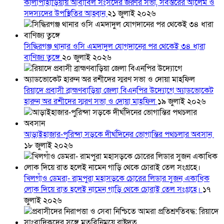
কালাপাহাড়িয়ায় আবাবিল সংসদের জরুরি সভা, সর্বস্তরের আলেম ও
সদস্যদের উপস্থিতির আহ্বান
২১ জুলাই ২০২৬
সিদ্ধিরগঞ্জ থানার ওসি এমদাদুল যোগদানের পর থেকেই ৩৪ ধারা
বাণিজ্য তুঙ্গে
২০ জুলাই ২০২৬
রিয়াদে প্রবাসী ব্রাহ্মণবাড়িয়া জেলা বিএনপির উদ্যোগে অ্যাডভোকেট
হারুন অর রশীদের স্মরণ সভা ও দোয়া মাহফিল
১৯ জুলাই ২০২৬
আড়াইহাজার-পুরিন্দা সড়কে দীর্ঘদিনের ভোগান্তির পথচলার অবসান
১৮ জুলাই ২০২৬
খিলগাঁও ডেমরা- রামপুরা মহাসড়কে চোরের লিডার সুজন একাধিক
লোক দিয়ে রাত হলেই নামেন গাড়ি থেকে চোরাই তেল সংগ্রহে।
১৭
জুলাই ২০২৬