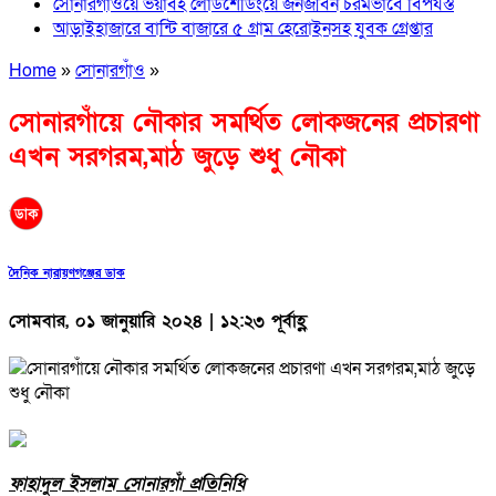
সোনারগাঁওয়ে ভয়াবহ লোডশেডিংয়ে জনজীবন চরমভাবে বিপর্যস্ত
আড়াইহাজারে বান্টি বাজারে ৫ গ্রাম হেরোইনসহ যুবক গ্রেপ্তার
Home
»
সোনারগাঁও
»
সোনারগাঁয়ে নৌকার সমর্থিত লোকজনের প্রচারণা
এখন সরগরম,মাঠ জুড়ে শুধু নৌকা
দৈনিক নারায়ণগঞ্জের ডাক
সোমবার, ০১ জানুয়ারি ২০২৪ | ১২:২৩ পূর্বাহ্ণ
ফাহাদুল ইসলাম সোনারগাঁ প্রতিনিধি