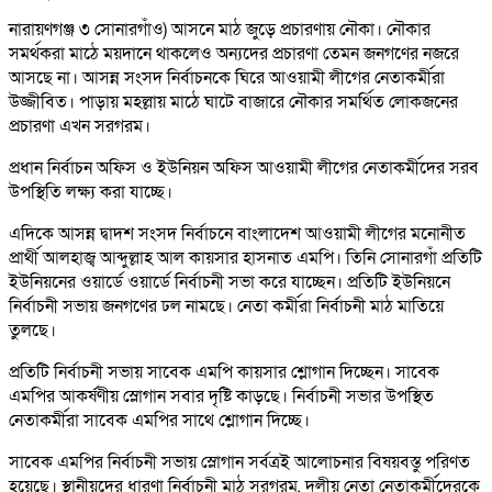
নারায়ণগঞ্জ ৩ সোনারগাঁও) আসনে মাঠ জুড়ে প্রচারণায় নৌকা। নৌকার
সমর্থকরা মাঠে ময়দানে থাকলেও অন্যদের প্রচারণা তেমন জনগণের নজরে
আসছে না। আসন্ন সংসদ নির্বাচনকে ঘিরে আওয়ামী লীগের নেতাকর্মীরা
উজ্জীবিত। পাড়ায় মহল্লায় মাঠে ঘাটে বাজারে নৌকার সমর্থিত লোকজনের
প্রচারণা এখন সরগরম।
প্রধান নির্বাচন অফিস ও ইউনিয়ন অফিস আওয়ামী লীগের নেতাকর্মীদের সরব
উপস্থিতি লক্ষ্য করা যাচ্ছে।
এদিকে আসন্ন দ্বাদশ সংসদ নির্বাচনে বাংলাদেশ আওয়ামী লীগের মনোনীত
প্রার্থী আলহাজ্ব আব্দুল্লাহ আল কায়সার হাসনাত এমপি। তিনি সোনারগাঁ প্রতিটি
ইউনিয়নের ওয়ার্ডে ওয়ার্ডে নির্বাচনী সভা করে যাচ্ছেন। প্রতিটি ইউনিয়নে
নির্বাচনী সভায় জনগণের ঢল নামছে। নেতা কর্মীরা নির্বাচনী মাঠ মাতিয়ে
তুলছে।
প্রতিটি নির্বাচনী সভায় সাবেক এমপি কায়সার শ্লোগান দিচ্ছেন। সাবেক
এমপির আকর্ষণীয় স্লোগান সবার দৃষ্টি কাড়ছে। নির্বাচনী সভার উপস্থিত
নেতাকর্মীরা সাবেক এমপির সাথে শ্লোগান দিচ্ছে।
সাবেক এমপির নির্বাচনী সভায় স্লোগান সর্বত্রই আলোচনার বিষয়বস্তু পরিণত
হয়েছে। স্থানীয়দের ধারণা নির্বাচনী মাঠ সরগরম, দলীয় নেতা নেতাকর্মীদেরকে