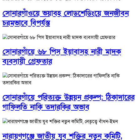
সোনারগাঁওয়ে ভয়াবহ লোডশেডিংয়ে জনজীবন
চরমভাবে বিপর্যস্ত
সোনারগাঁয়ে ৬৮ পিস ইয়াবাসহ নারী মাদক
ব্যবসায়ী গ্রেফতার
সোনারগাঁয়ে পরিত্যক্ত উন্নয়ন প্রকল্প: ঠিকাদারের
গাফিলতি নাকি তদারকির অভাব
নারায়ণগঞ্জে জাতীয় যুব শক্তির নতুন কমিটি,