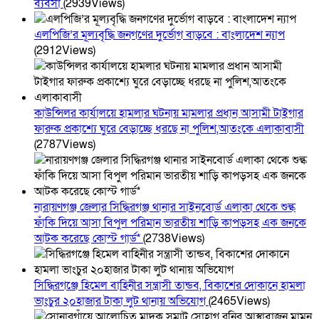
ব্যবসা
(2939Views)
এলপিজি’র মূল্যবৃদ্ধি জনগণের দুর্ভোগ বাড়বে : বাংলাদেশ ন্যাপ
(2912Views)
কাউন্সিলর কার্যালয়ে হামলার ঘটনায় মামলার প্রধান আসামী টাইগার
ফারুক প্রকাশ্যে ঘুরে বেড়াচ্ছে ধরছে না পুলিশ,আতংকে এলাকাবাসী
(2787Views)
নারায়ণগঞ্জ জেলার সিদ্ধিরগঞ্জ থানার সাইনবোর্ড এলাকা থেকে শুল্ক
ফাঁকি দিয়ে আসা বিপুল পরিমান ভারতীয় শাড়ি কাপড়সহ এক জনকে
আটক করেছে কোস্ট গার্ড*
(2738Views)
সিদ্ধিরগঞ্জে হিমেল বাহিনীর সন্ত্রাসী তান্ডব, বিকাশের দোকানে হামলা
ভাংচুর ২০হাজার টাকা লুট থানায় অভিযোগ
(2465Views)