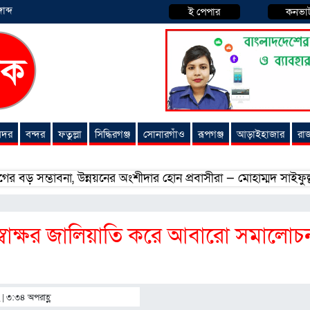
াব্দ
ই পেপার
কনভা
 সদর
বন্দর
ফতুল্লা
সিদ্ধিরগঞ্জ
সোনারগাঁও
রূপগঞ্জ
আড়াইহাজার
রা
্ভাবনা, উন্নয়নের অংশীদার হোন প্রবাসীরা — মোহাম্মদ সাইফুল্লাহ্
স্বাক্ষর জালিয়াতি করে আবারো সমালোচ
 | ৩:৩৪ অপরাহ্ণ