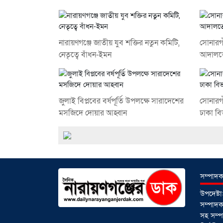
নারায়ণগঞ্জে জাতীয় যুব শক্তির নতুন কমিটি,
সোনারগা
নেতৃত্বে বাঁধন-ইমন
আদালতে
জুলাই বিপ্লবের বর্ষপূর্তি উপলক্ষে সারাদেশের
সোনারগা
মসজিদে দোয়ার আহ্বান
ঢাকা বি
সম্পাদক
উপদেষ্
সম্পাদকঃ
সহ সম্প