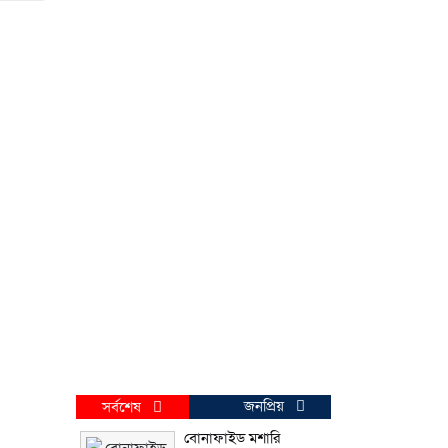
জনপ্রিয়
সর্বশেষ
বোনাফাইড মশারি