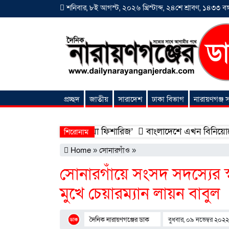
শনিবার, ৮ই আগস্ট, ২০২৬ খ্রিস্টাব্দ, ২৪শে শ্রাবণ, ১৪৩৩ বঙ্গ
প্রচ্ছদ
জাতীয়
সারাদেশ
ঢাকা বিভাগ
নারায়ণগঞ্জ
অনন্যা সংবাদ
ন হলো ‘শিফা মোহাম্মদিয়া ফিশারিজ’
বাংলাদেশে এখন বিনিয়োগের বড় সম
শিরোনাম
Home
»
সোনারগাঁও
»
সোনারগাঁয়ে সংসদ সদস্যের 
মুখে চেয়ারম্যান লায়ন বাবুল
দৈনিক নারায়ণগঞ্জের ডাক
বুধবার, ০৯ নভেম্বর ২০২২