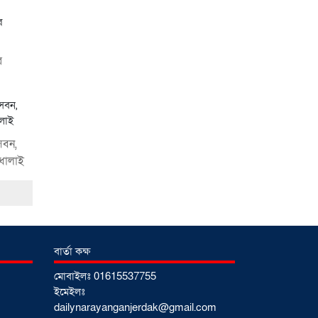
নারায়ণগঞ্জে জাতীয় যুব
শক্তির নতুন কমিটি, নেতৃত্বে
বাঁধন-ইমন
০২ আগস্ট
র
২০২৬
আড়াইহাজারে বিএনপি-
জামায়াতের মিছিলে
েবন,
মুখোমুখি অবস্থান
০১
ণধোলাই
আগস্ট ২০২৬
বার্তা কক্ষ
সোনারগাঁয়ে দুটি
হাসপাতালকে ভ্রাম্যমান
মোবাইলঃ 01615537755
আদালতের ৩ লাখ টাকা
ইমেইলঃ
জরিমানা
০১ আগস্ট
dailynarayanganjerdak@gmail.com
২০২৬