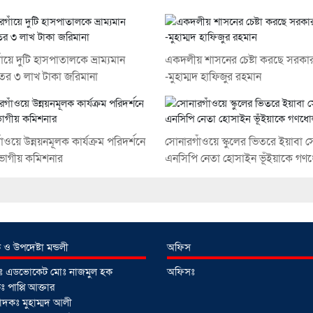
ঁয়ে দুটি হাসপাতালকে ভ্রাম্যমান
একদলীয় শাসনের চেষ্টা করছে সরকা
র ৩ লাখ টাকা জরিমানা
-মুহাম্মদ হাফিজুর রহমান
ঁওয়ে উন্নয়নমূলক কার্যক্রম পরিদর্শনে
সোনারগাঁওয়ে স্কুলের ভিতরে ইয়াবা স
ভাগীয় কমিশনার
এনসিপি নেতা হোসাইন ভূঁইয়াকে গ
 ও উপদেষ্টা মন্ডলী
অফিস
টাঃ এডভোকেট মোঃ নাজমুল হক
অফিসঃ
 পাপ্পি আক্তার
াদকঃ মুহাম্মদ আলী