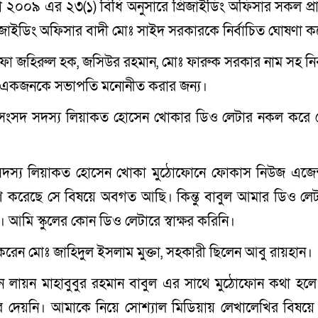
মালা ২০০৯ এর ২৩(১) বিধি অনুসারে প্রিজাইডিং অফিসার সকল প্রার
ন। প্রিজাইডিং অফিসার বাদী মোঃ সাইদ সরকারকে নির্বাচিত ঘোষণা 
মোস্তফা জহিরুল হক, জসিউর রহমান, মোঃ ফারুক সরকার নাম সহ নির্
কে একজনকে সভাপতি মনোনীত করার জন্য।
র সংসদ সদস্য লিয়াকত হোসেন খোকার ডিও লেটার নকল করে ব
 সদস্য লিয়াকত হোসেন খোকা মুঠোফোনে ফোকাস নিউজ এজেন
রেরণ করেছে সে বিষয়ে অবগত আছি। কিন্তু বাবুল আমার ডিও লে
ি। আমি স্কুলের কোন ডিও লেটারে স্বাক্ষর করিনি।
রেন মোঃ জাহিদুল ইসলাম মুক্তা, সহকারী ছিলেন আবু রায়হান।
ান লায়ন মাহাবুবুর রহমান বাবুল এর সাথে মুঠোফোন কথা হলে
েয়নি। আমাকে নিয়ে সোশ্যাল মিডিয়ায় লেখালেখির বিষয়