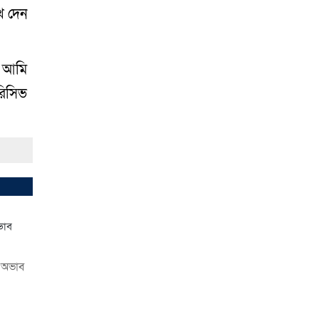
ে দেন
জালে উঠে এলো শর্টগান
০৩ আগস্ট ২০২৬
ত আমি
রিসিভ
সোনারগাঁয়ে ৬৮ পিস
ইয়াবাসহ নারী মাদক
ব্যবসায়ী গ্রেফতার
০৩
আগস্ট ২০২৬
সোনারগাঁয়ে পরিত্যক্ত
উন্নয়ন প্রকল্প: ঠিকাদারের
গাফিলতি নাকি তদারকির
অভাব
০২ আগস্ট ২০২৬
 অভাব