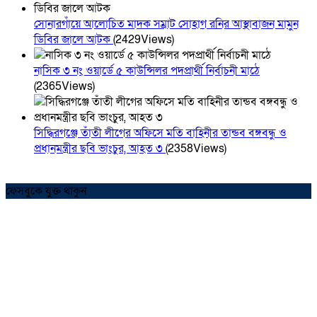
সোনারগাঁয়ে আলোচিত মাদক সম্রাট সোহাগ রনির আস্থাবাজন মামুন
ডিবির জালে আটক
(2429Views)
নাসিক ৩ নং ওয়ার্ডে ৫ কাউন্সিলর পদপ্রার্থী নির্বাচনী মাঠে
(2365Views)
সিদ্ধিরগঞ্জে তাঁতী লীগের অফিসে মতি বাহিনীর তান্ডব বঙ্গবন্ধু ও
প্রধানমন্ত্রীর ছবি ভাংচুর, আহত ৩
(2358Views)
ফেসবুকে যুক্ত থাকুন