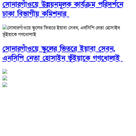
সোনারগাঁওয়ে উন্নয়নমূলক কার্যক্রম পরিদর্শনে
ঢাকা বিভাগীয় কমিশনার
সোনারগাঁওয়ে স্কুলের ভিতরে ইয়াবা সেবন,
এনসিপি নেতা হোসাইন ভূঁইয়াকে গণধোলাই