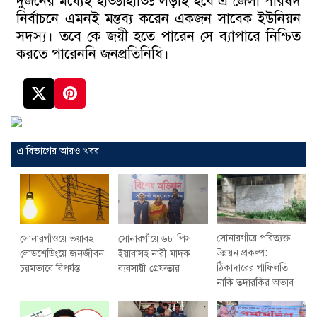
দুজনের মধ্যেই হাড্ডাহাড্ডি লড়াই হবে এ জেলা পরিষদ
নির্বাচনে এমনই মন্তব্য করেন একজন সাবেক ইউনিয়ন
সদস্য। তবে কে জয়ী হতে পারেন সে ব্যাপারে নিশ্চিত
করতে পারেননি জনপ্রতিনিধি।
এ বিভাগের আরও খবর
সোনারগাঁয়ে পরিত্যক্ত
সোনারগাঁওয়ে ভয়াবহ
সোনারগাঁয়ে ৬৮ পিস
উন্নয়ন প্রকল্প:
লোডশেডিংয়ে জনজীবন
ইয়াবাসহ নারী মাদক
ঠিকাদারের গাফিলতি
চরমভাবে বিপর্যস্ত
ব্যবসায়ী গ্রেফতার
নাকি তদারকির অভাব