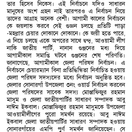
তার হিসেব নিকেস। এই নির্বাচনে যদিও সাধারন
মানুষের অংশ গ্রহন নাই তারপরও এ নির্বাচন নিয়ে
তাদের আগ্রাহ অনেক বেশী। আগামী কালের নির্বাচনে
কে জয়লাভ করবে সেই গুজ্ঞন চলছে প্রতিটি পাড়া
-মহল্লার চেয়ার দোকানে দোকানে। কে জয়ী হতে পারে,
এ নিয়ে চলছে একে অপরের সাথে দ্বন্দ্ব, আওয়ামী লীগ
নাকি জাতীয় পার্টি, নানান গুঞ্জনের মধ্য দিয়ে
আগামীকাল সমাপ্তি ঘটবে গুঞ্জনের শেষ পরিণতি।
জানাগেছে, আগামীকাল জেলা পরিষদ নির্বাচন। এ
নির্বাচনে চেয়ারম্যান বিনা প্রতিদ্ধিন্ধিতা নির্বাচিত হওয়ায়
জেলা পরিষদ সদস্যদের মধ্যে নির্বাচন অনুষ্ঠিত হবে।
জেলার সোনারগাঁ উপজেলা ৩নং ওয়ার্ড নির্বাচন করবেন
জেলা পরিষদের সাবেক সদস্য মোস্তাফিজুর রহমান
মাসুম ও জেলা জাতীয়পার্টির সাধারণ সম্পাদক আবু
নাঈম ইকবাল। মোস্তাফিজুর রহমান মাসুমকে উপজেলা
আওয়ামীলীগের পুরো সমর্থন রয়েছে। আবু নাঈম
ইকবাল জেলা জাতীয়পার্টির সাধারণ সম্পাদক হওয়ায়
সোনারগাঁয়ের এমপি পুর্ণ সমর্থন জানিয়েছেন। সে