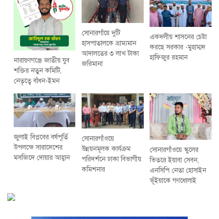
সোনারগাঁয়ে দুটি
একদলীয় শাসনের চেষ্টা
হাসপাতালকে ভ্রাম্যমান
করছে সরকার -মুহাম্মদ
আদালতের ৩ লাখ টাকা
হাফিজুর রহমান
নারায়ণগঞ্জে জাতীয় যুব
জরিমানা
শক্তির নতুন কমিটি,
নেতৃত্বে বাঁধন-ইমন
জুলাই বিপ্লবের বর্ষপূর্তি
সোনারগাঁওয়ে
উপলক্ষে সারাদেশের
উন্নয়নমূলক কার্যক্রম
সোনারগাঁওয়ে স্কুলের
মসজিদে দোয়ার আহ্বান
পরিদর্শনে ঢাকা বিভাগীয়
ভিতরে ইয়াবা সেবন,
কমিশনার
এনসিপি নেতা হোসাইন
ভূঁইয়াকে গণধোলাই