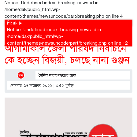
Notice
: Undefined index: breaking-news-id in
/home/dak/public_html/wp-
content/themes/newsuncode/part/breaking.php
on line
4
বোনাফাইড মশারি কারখানার বিরুদ্ধে শ্রম আইন লঙ্ঘনের অ
শিরোনাম
বোনাফাইড মশারি কারখানার বিরুদ্ধে শ্রম আইন লঙ্ঘনের অ
Notice
: Undefined index: breaking-news-id in
Home
»
সোনারগাঁও
»
/home/dak/public_html/wp-
content/themes/newsuncode/part/breaking.php
on line
12
আগামীকাল জেলা পরিষদ নির্বাচনে
কে হচ্ছেন বিজয়ী, চলছে নানা গুঞ্জন
দৈনিক নারায়ণগঞ্জের ডাক
সোমবার, ১৭ অক্টোবর ২০২২ | ৩:৫২ পূর্বাহ্ণ