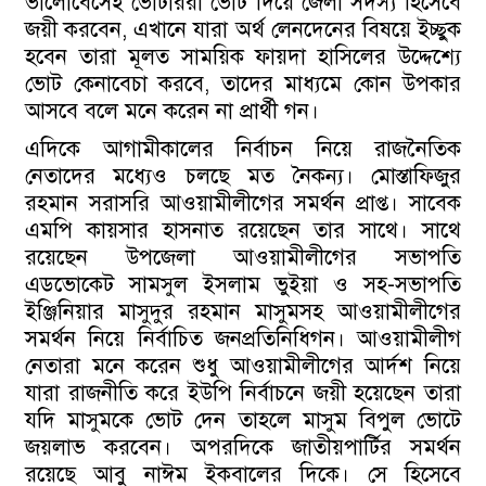
ভালোবেসেই ভোটাররা ভোট দিয়ে জেলা সদস্য হিসেবে
জয়ী করবেন, এখানে যারা অর্থ লেনদেনের বিষয়ে ইচ্ছুক
হবেন তারা মূলত সাময়িক ফায়দা হাসিলের উদ্দেশ্যে
ভোট কেনাবেচা করবে, তাদের মাধ্যমে কোন উপকার
আসবে বলে মনে করেন না প্রার্থী গন।
এদিকে আগামীকালের নির্বাচন নিয়ে রাজনৈতিক
নেতাদের মধ্যেও চলছে মত নৈকন্য। মোস্তাফিজুর
রহমান সরাসরি আওয়ামীলীগের সমর্থন প্রাপ্ত। সাবেক
এমপি কায়সার হাসনাত রয়েছেন তার সাথে। সাথে
রয়েছেন উপজেলা আওয়ামীলীগের সভাপতি
এডভোকেট সামসুল ইসলাম ভুইয়া ও সহ-সভাপতি
ইঞ্জিনিয়ার মাসুদুর রহমান মাসুমসহ আওয়ামীলীগের
সমর্থন নিয়ে নির্বাচিত জনপ্রতিনিধিগন। আওয়ামীলীগ
নেতারা মনে করেন শুধু আওয়ামীলীগের আর্দশ নিয়ে
যারা রাজনীতি করে ইউপি নির্বাচনে জয়ী হয়েছেন তারা
যদি মাসুমকে ভোট দেন তাহলে মাসুম বিপুল ভোটে
জয়লাভ করবেন। অপরদিকে জাতীয়পার্টির সমর্থন
রয়েছে আবু নাঈম ইকবালের দিকে। সে হিসেবে