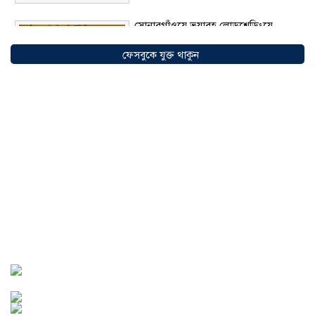
সোনারগাঁওয়ে ভয়াবহ লোডশেডিংয়ে
জনজীবন চরমভাবে বিপর্যস্ত
০৩ আগস্ট
ফেসবুকে যুক্ত থাকুন
২০২৬
আড়াইহাজারে বান্টি বাজারে ৫ গ্রাম
হেরোইনসহ যুবক গ্রেপ্তার
০৩ আগস্ট ২০২৬