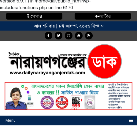
version 6.9.1.) in
/home/dak/public_html/wp-
includes/functions.php
on line
6170
ই পেপার
কনভাটার
আজ শনিবার | ৮ই আগস্ট, ২০২৬ খ্রিস্টাব্দ
Menu