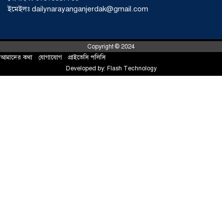
সোনারগাঁয়ে ৬৮ পিস ইয়াবাসহ নারী মাদক
ইমেইলঃ dailynarayanganjerdak@gmail.com
ব্যবসায়ী গ্রেফতার
০৩ আগস্ট ২০২৬
Copyright © 2024
আমাদের কথা
!
যোগাযোগ
!
প্রাইভেসি পলিসি
সোনারগাঁয়ে পরিত্যক্ত উন্নয়ন প্রকল্প:
Developed by:
Flash Technology
ঠিকাদারের গাফিলতি নাকি তদারকির অভাব
০২ আগস্ট ২০২৬
নারায়ণগঞ্জে জাতীয় যুব শক্তির নতুন কমিটি,
নেতৃত্বে বাঁধন-ইমন
০২ আগস্ট ২০২৬
আড়াইহাজারে বিএনপি-জামায়াতের মিছিলে