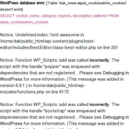
WordPress database error:
[Table 'dak_news.wpub_cookieadmin_cookies'
doesn't exist]
SELECT cookie_name, category, expires, description, patterns FROM
wpub_cookieadmin_cookies
Notice
: Undefined index: font-awesome in
/home/dak/public_html/wp-content/plugins/best-
editor/includes/BestEditor/class-best-editor.php
on line
201
incorrectly
Notice
: Function WP_Scripts::add was called
. The
script with the handle "popper" was enqueued with
dependencies that are not registered: . Please see
Debugging in
WordPress
for more information. (This message was added in
version 6.9.1.) in
/home/dak/public_html/wp-
includes/functions.php
on line
6170
incorrectly
Notice
: Function WP_Scripts::add was called
. The
script with the handle "bootstrap" was enqueued with
dependencies that are not registered: . Please see
Debugging in
WordPress
for more information. (This message was added in