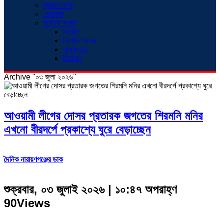
প্রবাসে ডাক
খেলাধুলা
অনন্যা সংবাদ
সংগঠন
নিখোঁজ সংবাদ
সাক্ষাৎকার
বিনোদন
Archive "০৩ জুলা ২০২৬"
আওয়ামী লীগের দোসর প্রতারক জগতের শিরমনি মনির
এখনো বীরদর্পে প্রকাশ্যে ঘুরে বেড়াচ্ছেন
দৈনিক নারায়ণগঞ্জের ডাক
শুক্রবার, ০৩ জুলাই ২০২৬ | ১০:৪৭ অপরাহ্ণ
90Views