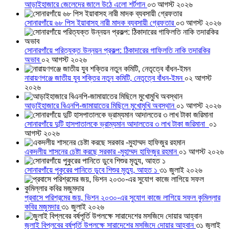
আড়াইহাজারে জেলেদের জালে উঠে এলো শর্টগান
০৩ আগস্ট ২০২৬
সোনারগাঁয়ে ৬৮ পিস ইয়াবাসহ নারী মাদক ব্যবসায়ী গ্রেফতার
০৩ আগস্ট ২০২৬
সোনারগাঁয়ে পরিত্যক্ত উন্নয়ন প্রকল্প: ঠিকাদারের গাফিলতি নাকি তদারকির
অভাব
০২ আগস্ট ২০২৬
নারায়ণগঞ্জে জাতীয় যুব শক্তির নতুন কমিটি, নেতৃত্বে বাঁধন-ইমন
০২ আগস্ট
২০২৬
আড়াইহাজারে বিএনপি-জামায়াতের মিছিলে মুখোমুখি অবস্থান
০১ আগস্ট ২০২৬
সোনারগাঁয়ে দুটি হাসপাতালকে ভ্রাম্যমান আদালতের ৩ লাখ টাকা জরিমানা
০১
আগস্ট ২০২৬
একদলীয় শাসনের চেষ্টা করছে সরকার -মুহাম্মদ হাফিজুর রহমান
০১ আগস্ট ২০২৬
সোনারগাঁয়ে পুকুরের পানিতে ডুবে শিশুর মৃত্যু, আহত ১
৩১ জুলাই ২০২৬
প্রবাসে পরিশ্রমের জয়, ভিশন ২০৩০-এর সুযোগ কাজে লাগিয়ে সফল কুমিল্লার
কবির মজুমদার
৩১ জুলাই ২০২৬
জুলাই বিপ্লবের বর্ষপূর্তি উপলক্ষে সারাদেশের মসজিদে দোয়ার আহ্বান
৩১ জুলাই