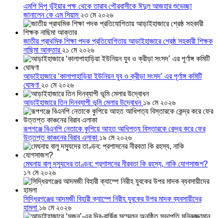
এমপি দিপু ভূঁইয়ার পক্ষ থেকে তারাব পৌরবাসীকে ঈদুল আজহার শুভেচ্ছা
জানালেন কে এম সিয়াম
২৩ মে ২০২৬
জাতীয় প্রাথমিক শিক্ষা পদক প্রতিযোগিতায় আড়াইহাজারে শ্রেষ্ঠ সহকারী শিক্ষক
নাছিমা আক্তার
২১ মে ২০২৬
আড়াইহাজারে ‘কালাপাহাড়িয়া ইউনিয়ন যুব ও ক্রীড়া সংসদ’ এর পূর্ণাঙ্গ কমিটি
ঘোষণা
২০ মে ২০২৬
আড়াইহাজারে তিন দিনব্যাপী ভূমি মেলার উদ্বোধন
১৯ মে ২০২৬
রূপগঞ্জে বিএনপি নেতাকে কুপিয়ে আহত আধিপত্য বিস্তারকে কেন্দ্র করে ফের
উত্তপ্ত কাঞ্চনের বিরাব এলাকা
১৯ মে ২০২৬
মেঘনায় বালু দস্যুদের তাণ্ডব: প্রশাসনের নীরবতা কি রহস্য, নাকি যোগসাজশ?
১৭ মে ২০২৬
সিদ্ধিরগঞ্জের আদমজী বিহারী ক্যাম্পে নিরীহ যুবকের উপর মাদক ব্যবসায়ীদের
হামলা
১৬ মে ২০২৬