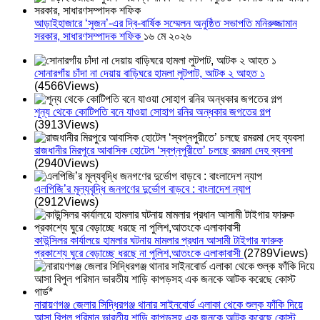
আড়াইহাজারে ‘সুজন’-এর দ্বি-বার্ষিক সম্মেলন অনুষ্ঠিত সভাপতি মনিরুজ্জামান
সরকার, সাধারণসম্পাদক শফিক
১৬ মে ২০২৬
সোনারগাঁয় চাঁদা না দেয়ায় বাড়িঘরে হামলা লুটপাট, আটক ২ আহত ১
(4566Views)
শূন্য থেকে কোটিপতি বনে যাওয়া সোহাগ রনির অন্ধকার জগতের গল্প
(3913Views)
রাজধানীর মিরপুরে আবাসিক হোটেল ‘স্বপ্নপুরীতে’ চলছে রমরমা দেহ ব্যবসা
(2940Views)
এলপিজি’র মূল্যবৃদ্ধি জনগণের দুর্ভোগ বাড়বে : বাংলাদেশ ন্যাপ
(2912Views)
কাউন্সিলর কার্যালয়ে হামলার ঘটনায় মামলার প্রধান আসামী টাইগার ফারুক
প্রকাশ্যে ঘুরে বেড়াচ্ছে ধরছে না পুলিশ,আতংকে এলাকাবাসী
(2789Views)
নারায়ণগঞ্জ জেলার সিদ্ধিরগঞ্জ থানার সাইনবোর্ড এলাকা থেকে শুল্ক ফাঁকি দিয়ে
আসা বিপুল পরিমান ভারতীয় শাড়ি কাপড়সহ এক জনকে আটক করেছে কোস্ট