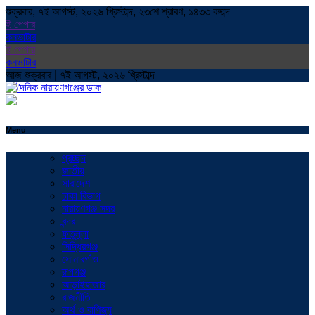
শুক্রবার, ৭ই আগস্ট, ২০২৬ খ্রিস্টাব্দ, ২৩শে শ্রাবণ, ১৪৩৩ বঙ্গাব্দ
ই পেপার
কনভাটার
ই পেপার
কনভাটার
আজ শুক্রবার | ৭ই আগস্ট, ২০২৬ খ্রিস্টাব্দ
Menu
প্রচ্ছদ
জাতীয়
সারাদেশ
ঢাকা বিভাগ
নারায়ণগঞ্জ সদর
বন্দর
ফতুল্লা
সিদ্ধিরগঞ্জ
সোনারগাঁও
রূপগঞ্জ
আড়াইহাজার
রাজনীতি
অর্থ ও বাণিজ্য