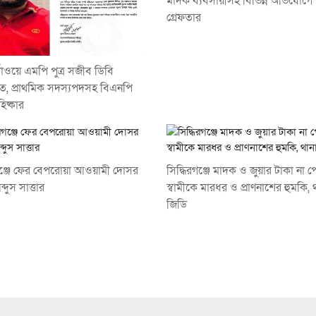
মাদক ব্যবসায়ীসহ বিভিন্ন অভিযোগে
গ্রেফতার
ঁওয়ে এমপি পুত্র সজীব ডিবি
ে, প্রাথমিক সদস্যপদসহ বিএনপি
িষ্কার
রগঞ্জে ফের বেপরোয়া আওয়ামী দোসর
সিদ্ধিরগঞ্জে মাদক ও জুয়ার টাকা না প
দুস সাত্তার
স্বামীকে মারধর ও প্রাণনাশের হুমকি, 
জিডি