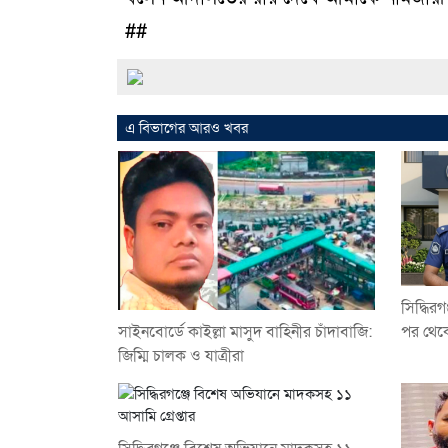
##
এ বিভাগের আরও খবর
সিদ্ধির
সাইনবোর্ডে কাইল্লা মাসুদ বাহিনীর চাঁদাবাজি:
পর থেকে
জিম্মি চালক ও যাত্রীরা