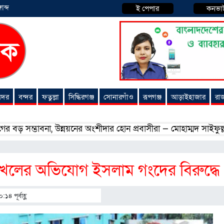
াব্দ
ই পেপার
কনভা
 সদর
বন্দর
ফতুল্লা
সিদ্ধিরগঞ্জ
সোনারগাঁও
রূপগঞ্জ
আড়াইহাজার
রা
াবনা, উন্নয়নের অংশীদার হোন প্রবাসীরা — মোহাম্মদ সাইফুল্লাহ্
স
ি দখলের অভিযোগ ইসলাম গংদের বিরুদ্ধে
১৪ পূর্বাহ্ণ