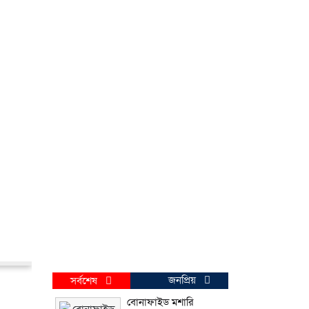
জনপ্রিয়
সর্বশেষ
বোনাফাইড মশারি