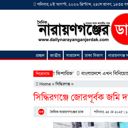
শনিবার, ৮ই আগস্ট, ২০২৬ খ্রিস্টাব্দ, ২৪শে শ্রাবণ, ১৪৩৩ বঙ্গ
প্রচ্ছদ
জাতীয়
সারাদেশ
ঢাকা বিভাগ
নারায়ণগঞ্জ
অনন্যা সংবাদ
হলো ‘শিফা মোহাম্মদিয়া ফিশারিজ’
বাংলাদেশে এখন বিনিয়োগের বড় সম্ভ
শিরোনাম
Home
»
সিদ্ধিরগঞ্জ
»
সিদ্ধিরগঞ্জে জোরপূর্বক জম
দৈনিক নারায়ণগঞ্জের ডাক
শনিবার, ২৪ মে ২০২৫ | ১০: