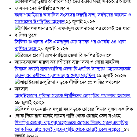
কালাপাহাড়িয়ায় আবাবিল সংসদের জরুরি সভা, সর্বস্তরের আলেম ও
সদস্যদের উপস্থিতির আহ্বান
২১ জুলাই ২০২৬
সিদ্ধিরগঞ্জ থানার ওসি এমদাদুল যোগদানের পর থেকেই ৩৪ ধারা
বাণিজ্য তুঙ্গে
২০ জুলাই ২০২৬
রিয়াদে প্রবাসী ব্রাহ্মণবাড়িয়া জেলা বিএনপির উদ্যোগে অ্যাডভোকেট
হারুন অর রশীদের স্মরণ সভা ও দোয়া মাহফিল
১৯ জুলাই ২০২৬
আড়াইহাজার-পুরিন্দা সড়কে দীর্ঘদিনের ভোগান্তির পথচলার অবসান
১৮ জুলাই ২০২৬
খিলগাঁও ডেমরা- রামপুরা মহাসড়কে চোরের লিডার সুজন একাধিক
লোক দিয়ে রাত হলেই নামেন গাড়ি থেকে চোরাই তেল সংগ্রহে।
১৭
জুলাই ২০২৬