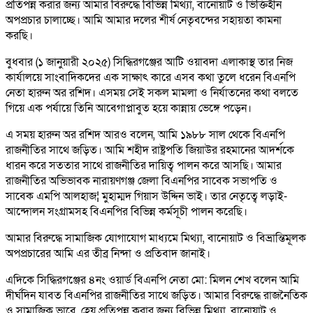
প্রতিপন্ন করার জন্য আমার বিরুদ্ধে বিভিন্ন মিথ্যা, বানোয়াট ও ভিক্তিহীন
অপপ্রচার চালাচ্ছে। আমি আমার দলের শীর্ষ নেতৃবন্দের সহায়তা কামনা
করছি।
বুধবার (১ জানুয়ারী ২০২৫) সিদ্ধিরগঞ্জের আটি ওয়াবদা এলাকাস্থ তার নিজ
কার্যালয়ে সাংবাদিকদের এক সাক্ষাৎ কারে এসব কথা তুলে ধরেন বিএনপি
নেতা হারুন অর রশিদ। এসময় সেই সকল মামলা ও নির্যাতনের কথা বলতে
গিয়ে এক পর্যায়ে তিনি আবেগাপ্লাবুত হয়ে কান্নায় ভেঙ্গে পড়েন।
এ সময় হারুন অর রশিদ আরও বলেন, আমি ১৯৮৮ সাল থেকে বিএনপি
রাজনীতির সাথে জড়িত। আমি শহীদ রাষ্ট্রপতি জিয়াউর রহমানের আদর্শকে
ধারন করে সততার সাথে রাজনীতির দায়িত্ব পালন করে আসছি। আমার
রাজনীতির অভিভাবক নারায়ণগঞ্জ জেলা বিএনপির সাবেক সভাপতি ও
সাবেক এমপি আলহাজ¦ মুহাম্মদ গিয়াস উদ্দিন ভাই। তার নেতৃত্বে লড়াই-
আন্দোলন সংগ্রামসহ বিএনপির বিভিন্ন কর্মসূচী পালন করেছি।
আমার বিরুদ্ধে সামাজিক যোগাযোগ মাধ্যমে মিথ্যা, বানোয়াট ও বিভ্রান্তিমূলক
অপপ্রচারের আমি এর তীব্র নিন্দা ও প্রতিবাদ জানাই।
এদিকে সিদ্ধিরগঞ্জের ৪নং ওয়ার্ড বিএনপি নেতা মো: মিলন শেখ বলেন আমি
দীর্ঘদিন যাবত বিএনপির রাজনীতির সাথে জড়িত। আমার বিরুদ্ধে রাজনৈতিক
ও সামাজিক ভাবে, হেয় প্রতিপন্ন করার জন্য বিভিন্ন মিথ্যা, বানোয়াট ও