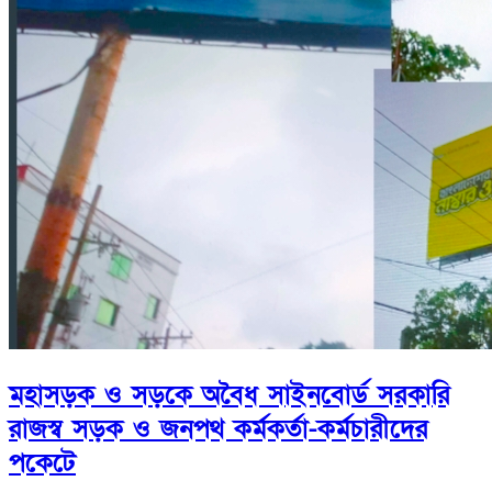
মহাসড়ক ও সড়কে অবৈধ সাইনবোর্ড সরকারি
রাজস্ব সড়ক ও জনপথ কর্মকর্তা-কর্মচারীদের
পকেটে