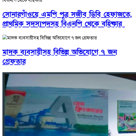
সোনারগাঁওয়ে এমপি পুত্র সজীব ডিবি হেফাজতে,
প্রাথমিক সদস্যপদসহ বিএনপি থেকে বহিষ্কার
মাদক ব্যবসায়ীসহ বিভিন্ন অভিযোগে ৭ জন
গ্রেফতার