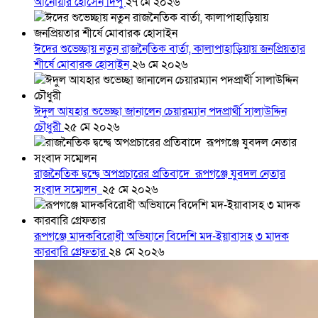
আনোয়ার হোসেন দিপু
২৭ মে ২০২৬
ঈদের শুভেচ্ছায় নতুন রাজনৈতিক বার্তা, কালাপাহাড়িয়ায় জনপ্রিয়তার
শীর্ষে মোবারক হোসাইন
২৬ মে ২০২৬
ঈদুল আযহার শুভেচ্ছা জানালেন চেয়ারম্যান পদপ্রার্থী সালাউদ্দিন
চৌধুরী
২৫ মে ২০২৬
রাজনৈতিক দ্বন্দ্বে অপপ্রচারের প্রতিবাদে ‎রূপগঞ্জে যুবদল নেতার
সংবাদ সম্মেলন ‎
২৫ মে ২০২৬
রূপগঞ্জে মাদকবিরোধী অভিযানে বিদেশি মদ-ইয়াবাসহ ৩ মাদক
কারবারি গ্রেফতার
২৪ মে ২০২৬