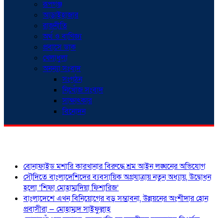
রূপগঞ্জ
আড়াইহাজার
রাজনীতি
অর্থ ও বাণিজ্য
প্রবাসে ডাক
খেলাধুলা
অনন্যা সংবাদ
সংগঠন
নিখোঁজ সংবাদ
সাক্ষাৎকার
বিনোদন
শিরোনাম
বোনাফাইড মশারি কারখানার বিরুদ্ধে শ্রম আইন লঙ্ঘনের অভিযোগ
সৌদিতে বাংলাদেশিদের ব্যবসায়িক অগ্রযাত্রায় নতুন অধ্যায়, উদ্বোধন
হলো ‘শিফা মোহাম্মদিয়া ফিশারিজ’
বাংলাদেশে এখন বিনিয়োগের বড় সম্ভাবনা, উন্নয়নের অংশীদার হোন
প্রবাসীরা — মোহাম্মদ সাইফুল্লাহ্