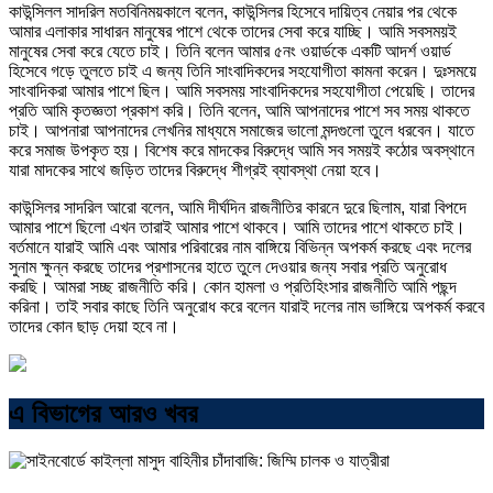
কাউন্সিলল সাদরিল মতবিনিময়কালে বলেন, কাউন্সিলর হিসেবে দায়িত্ব নেয়ার পর থেকে
আমার এলাকার সাধারন মানুষের পাশে থেকে তাদের সেবা করে যাচ্ছি। আমি সবসময়ই
মানুষের সেবা করে যেতে চাই। তিনি বলেন আমার ৫নং ওয়ার্ডকে একটি আদর্শ ওয়ার্ড
হিসেবে গড়ে তুলতে চাই এ জন্য তিনি সাংবাদিকদের সহযোগীতা কামনা করেন। দুঃসময়ে
সাংবাদিকরা আমার পাশে ছিল। আমি সবসময় সাংবাদিকদের সহযোগীতা পেয়েছি। তাদের
প্রতি আমি কৃতজ্ঞতা প্রকাশ করি। তিনি বলেন, আমি আপনাদের পাশে সব সময় থাকতে
চাই। আপনারা আপনাদের লেখনির মাধ্যমে সমাজের ভালো মন্দগুলো তুলে ধরবেন। যাতে
করে সমাজ উপকৃত হয়। বিশেষ করে মাদকের বিরুদ্ধে আমি সব সময়ই কঠোর অবস্থানে
যারা মাদকের সাথে জড়িত তাদের বিরুদ্ধে শীগ্রই ব্যাবস্থা নেয়া হবে।
কাউন্সিলর সাদরিল আরো বলেন, আমি দীর্ঘদিন রাজনীতির কারনে দুরে ছিলাম, যারা বিপদে
আমার পাশে ছিলো এখন তারাই আমার পাশে থাকবে। আমি তাদের পাশে থাকতে চাই।
বর্তমানে যারাই আমি এবং আমার পরিবারের নাম বাঙ্গিয়ে বিভিন্ন অপকর্ম করছে এবং দলের
সুনাম ক্ষুন্ন করছে তাদের প্রশাসনের হাতে তুলে দেওয়ার জন্য সবার প্রতি অনুরোধ
করছি। আমরা সচ্ছ রাজনীতি করি। কোন হামলা ও প্রতিহিংসার রাজনীতি আমি পছন্দ
করিনা। তাই সবার কাছে তিনি অনুরোধ করে বলেন যারাই দলের নাম ভাঙ্গিয়ে অপকর্ম করবে
তাদের কোন ছাড় দেয়া হবে না।
এ বিভাগের আরও খবর