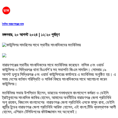
দৈনিক নারায়ণগঞ্জের ডাক
মঙ্গলবার, ২০ আগস্ট ২০২৪ | ১২:২০ পূর্বাহ্ণ
নারায়ণগঞ্জের স্থানীয় সাংবাদিকদের সাথে মতবিনিময় করেছেন নাসিক ৫নং ওয়ার্ড
কাউন্সিলর ও সিদ্ধিরগঞ্জ থানা বিএনপি’র সহ সভাপতি জিএম সাদরিল। সোমবার ১৯
আগস্ট দুপুরে সিদ্ধিরগঞ্জ ৫নং ওয়ার্ড কাউন্সিলরের কার্যালয়ে এ মতবিনিময় অনুষ্ঠিত হয়। এ
সময় দেশের বর্তমান পরিস্থিতি ও সাবির্ক বিষয়ে সাংবাদিকদের সাথে আলোচনা করেন
কাউন্সিলর।
মতবিনিময় সভায় উপস্থিত ছিলেন, ভারতের গনমাধ্যমে বাংলাদেশে কর্মরত ও ডেইলি
ট্রাইবুনালের সাংবাদিক জাকির হোসেন, আমাদের অর্থনীতির নারায়ণগঞ্জ জেলা প্রতিনিধি
অপু রহমান, বিজনেস বাংলাদেশের নারায়ণগঞ্জ জেলা প্রতিনিধি এসকে মাসুদ রানা, ডেইলি
কান্ট্রি টুডের নারায়ণগঞ্জ জেলা প্রতিনিধি আরিফ হোসেন, এই বাংলা.টিভি ব্যবস্থাপক আলী
হোসেন, এশিয়ান টেলিভিশনের বদিউজ্জামান সহ অনেকেই।