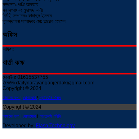
সম্পাদকঃ পাপ্পি আক্তার
সহ সম্পাদকঃ মুহাম্মদ আলী
নির্বাহী সম্পাদকঃ ফাহাদুল ইসলাম
ব্যবস্থাপনা সম্পাদকঃ মোঃ তারেক হোসেন
অফিস
অফিসঃ
বার্তা কক্ষ
মোবাইলঃ 01615537755
ইমেইলঃ dailynarayanganjerdak@gmail.com
Copyright © 2024
আমাদের কথা
!
যোগাযোগ
!
প্রাইভেসি পলিসি
Copyright © 2024
আমাদের কথা
!
যোগাযোগ
!
প্রাইভেসি পলিসি
Developed by:
Flash Technology