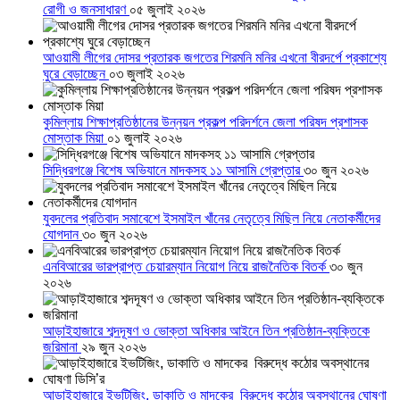
রোগী ও জনসাধারণ
০৫ জুলাই ২০২৬
আওয়ামী লীগের দোসর প্রতারক জগতের শিরমনি মনির এখনো বীরদর্পে প্রকাশ্যে
ঘুরে বেড়াচ্ছেন
০৩ জুলাই ২০২৬
কুমিল্লায় শিক্ষাপ্রতিষ্ঠানের উন্নয়ন প্রকল্প পরিদর্শনে জেলা পরিষদ প্রশাসক
মোস্তাক মিয়া
০১ জুলাই ২০২৬
সিদ্ধিরগঞ্জে বিশেষ অভিযানে মাদকসহ ১১ আসামি গ্রেপ্তার
৩০ জুন ২০২৬
যুবদলের প্রতিবাদ সমাবেশে ইসমাইল খাঁনের নেতৃত্বে মিছিল নিয়ে নেতাকর্মীদের
যোগদান
৩০ জুন ২০২৬
এনবিআরের ভারপ্রাপ্ত চেয়ারম্যান নিয়োগ নিয়ে রাজনৈতিক বিতর্ক
৩০ জুন
২০২৬
আড়াইহাজারে শব্দদূষণ ও ভোক্তা অধিকার আইনে তিন প্রতিষ্ঠান-ব্যক্তিকে
জরিমানা
২৯ জুন ২০২৬
আড়াইহাজারে ইভটিজিং, ডাকাতি ও মাদকের বিরুদ্ধে কঠোর অবস্থানের ঘোষণা