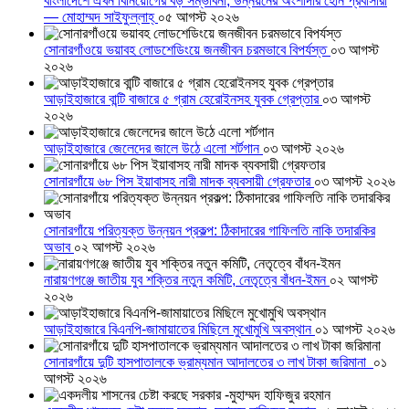
বাংলাদেশে এখন বিনিয়োগের বড় সম্ভাবনা, উন্নয়নের অংশীদার হোন প্রবাসীরা
— মোহাম্মদ সাইফুল্লাহ্
০৫ আগস্ট ২০২৬
সোনারগাঁওয়ে ভয়াবহ লোডশেডিংয়ে জনজীবন চরমভাবে বিপর্যস্ত
০৩ আগস্ট
২০২৬
আড়াইহাজারে বান্টি বাজারে ৫ গ্রাম হেরোইনসহ যুবক গ্রেপ্তার
০৩ আগস্ট
২০২৬
আড়াইহাজারে জেলেদের জালে উঠে এলো শর্টগান
০৩ আগস্ট ২০২৬
সোনারগাঁয়ে ৬৮ পিস ইয়াবাসহ নারী মাদক ব্যবসায়ী গ্রেফতার
০৩ আগস্ট ২০২৬
সোনারগাঁয়ে পরিত্যক্ত উন্নয়ন প্রকল্প: ঠিকাদারের গাফিলতি নাকি তদারকির
অভাব
০২ আগস্ট ২০২৬
নারায়ণগঞ্জে জাতীয় যুব শক্তির নতুন কমিটি, নেতৃত্বে বাঁধন-ইমন
০২ আগস্ট
২০২৬
আড়াইহাজারে বিএনপি-জামায়াতের মিছিলে মুখোমুখি অবস্থান
০১ আগস্ট ২০২৬
সোনারগাঁয়ে দুটি হাসপাতালকে ভ্রাম্যমান আদালতের ৩ লাখ টাকা জরিমানা
০১
আগস্ট ২০২৬