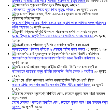
একদলীয় শাসনের চেষ্টা করছে সরকার -মুহাম্মদ হাফিজুর রহমান
০১ আগস্ট ২০২৬
সোনারগাঁয়ে পুকুরের পানিতে ডুবে শিশুর মৃত্যু, আহত ১
৩১ জুলাই ২০২৬
প্রবাসে পরিশ্রমের জয়, ভিশন ২০৩০-এর সুযোগ কাজে লাগিয়ে সফল কুমিল্লার
কবির মজুমদার
৩১ জুলাই ২০২৬
জুলাই বিপ্লবের বর্ষপূর্তি উপলক্ষে সারাদেশের মসজিদে দোয়ার আহ্বান
৩১ জুলাই
২০২৬
আড়াইহাজারে গাঁজাসহ পুলিশের ২ সোর্সকে আটক করল জনতা
৩১ জুলাই ২০২৬
সোনারগাঁওয়ে উন্নয়নমূলক কার্যক্রম পরিদর্শনে ঢাকা বিভাগীয় কমিশনার
৩০
জুলাই ২০২৬
সাইনবোর্ডে কাইল্লা মাসুদ বাহিনীর চাঁদাবাজি: জিম্মি চালক ও যাত্রীরা
৩০ জুলাই
২০২৬
লাওসে এশিয়া ন্যাশনাল ওয়াটার কনসালটেটিভ মিটিংয়ে এমপি মিলন
২৯ জুলাই
২০২৬
চায়ের দোকানে প্রকাশ্যে চাপাতির কোপ, ঢামেকে মৃত্যুর সঙ্গে পাঞ্জা লড়ছেন বাবুল
মোল্লা
২৯ জুলাই ২০২৬