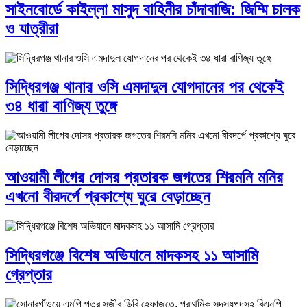
সাইনবোর্ডে কাইল্লা মাসুদ বাহিনীর চাঁদাবাজি: জিম্মি চালক
ও যাত্রীরা
সিদ্ধিরগঞ্জ থানার ওসি এমদাদুল যোগদানের পর থেকেই
৩৪ ধারা বাণিজ্য তুঙ্গে
আওয়ামী লীগের দোসর প্রতারক জগতের শিরমনি মনির
এখনো বীরদর্পে প্রকাশ্যে ঘুরে বেড়াচ্ছেন
সিদ্ধিরগঞ্জে বিশেষ অভিযানে মাদকসহ ১১ আসামি
গ্রেপ্তার