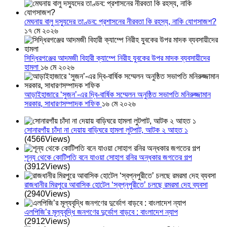
মেঘনায় বালু দস্যুদের তাণ্ডব: প্রশাসনের নীরবতা কি রহস্য, নাকি যোগসাজশ?
১৭ মে ২০২৬
সিদ্ধিরগঞ্জের আদমজী বিহারী ক্যাম্পে নিরীহ যুবকের উপর মাদক ব্যবসায়ীদের
হামলা
১৬ মে ২০২৬
আড়াইহাজারে ‘সুজন’-এর দ্বি-বার্ষিক সম্মেলন অনুষ্ঠিত সভাপতি মনিরুজ্জামান
সরকার, সাধারণসম্পাদক শফিক
১৬ মে ২০২৬
সোনারগাঁয় চাঁদা না দেয়ায় বাড়িঘরে হামলা লুটপাট, আটক ২ আহত ১
(4566Views)
শূন্য থেকে কোটিপতি বনে যাওয়া সোহাগ রনির অন্ধকার জগতের গল্প
(3912Views)
রাজধানীর মিরপুরে আবাসিক হোটেল ‘স্বপ্নপুরীতে’ চলছে রমরমা দেহ ব্যবসা
(2940Views)
এলপিজি’র মূল্যবৃদ্ধি জনগণের দুর্ভোগ বাড়বে : বাংলাদেশ ন্যাপ
(2912Views)