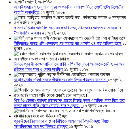
আড়াইহাজারে গৃহবধূ মায়া মৃত্যু ও পরকীয়া ধামাচাপা দিতে পোস্টমর্টেম রিপোর্টের
আগেই অনাপত্তি
২২ জুলাই ২০২৬
কালাপাহাড়িয়ায় আবাবিল সংসদের জরুরি সভা, সর্বস্তরের আলেম ও সদস্যদের
উপস্থিতির আহ্বান
২১ জুলাই ২০২৬
সিদ্ধিরগঞ্জ থানার ওসি এমদাদুল যোগদানের পর থেকেই ৩৪ ধারা বাণিজ্য তুঙ্গে
২০
জুলাই ২০২৬
রিয়াদে প্রবাসী ব্রাহ্মণবাড়িয়া জেলা বিএনপির উদ্যোগে অ্যাডভোকেট হারুন অর
রশীদের স্মরণ সভা ও দোয়া মাহফিল
১৯ জুলাই ২০২৬
আড়াইহাজার-পুরিন্দা সড়কে দীর্ঘদিনের ভোগান্তির পথচলার অবসান
১৮ জুলাই
২০২৬
খিলগাঁও ডেমরা- রামপুরা মহাসড়কে চোরের লিডার সুজন একাধিক লোক দিয়ে রাত
হলেই নামেন গাড়ি থেকে চোরাই তেল সংগ্রহে।
১৭ জুলাই ২০২৬
প্রবাসীদের নিরাপত্তা ও সেবা নিশ্চিতে আমরা প্রতিশ্রুতিবদ্ধ: রিয়াদে
সাংবাদিকদের সঙ্গে মতবিনিময়ে রাষ্ট্রদূত
১৬ জুলাই ২০২৬