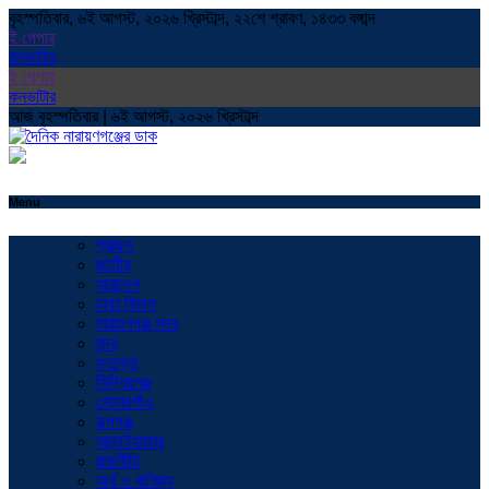
বৃহস্পতিবার, ৬ই আগস্ট, ২০২৬ খ্রিস্টাব্দ, ২২শে শ্রাবণ, ১৪৩৩ বঙ্গাব্দ
ই পেপার
কনভাটার
ই পেপার
কনভাটার
আজ বৃহস্পতিবার | ৬ই আগস্ট, ২০২৬ খ্রিস্টাব্দ
Menu
প্রচ্ছদ
জাতীয়
সারাদেশ
ঢাকা বিভাগ
নারায়ণগঞ্জ সদর
বন্দর
ফতুল্লা
সিদ্ধিরগঞ্জ
সোনারগাঁও
রূপগঞ্জ
আড়াইহাজার
রাজনীতি
অর্থ ও বাণিজ্য