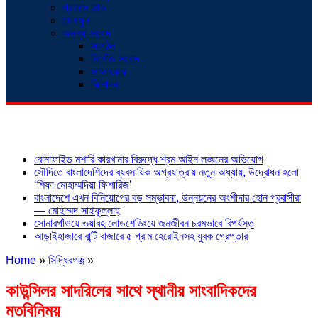
প্রবাসে ডাক
খেলাধুলা
অনন্যা সংবাদ
সংগঠন
নিখোঁজ সংবাদ
সাক্ষাৎকার
বিনোদন
শিরোনাম
বোনাফাইড মশারি কারখানার বিরুদ্ধে শ্রম আইন লঙ্ঘনের অভিযোগ
সৌদিতে বাংলাদেশিদের ব্যবসায়িক অগ্রযাত্রায় নতুন অধ্যায়, উদ্বোধন হলো
‘শিফা মোহাম্মদিয়া ফিশারিজ’
বাংলাদেশে এখন বিনিয়োগের বড় সম্ভাবনা, উন্নয়নের অংশীদার হোন প্রবাসীরা
— মোহাম্মদ সাইফুল্লাহ্
সোনারগাঁওয়ে ভয়াবহ লোডশেডিংয়ে জনজীবন চরমভাবে বিপর্যস্ত
আড়াইহাজারে বান্টি বাজারে ৫ গ্রাম হেরোইনসহ যুবক গ্রেপ্তার
Home
»
সিদ্ধিরগঞ্জ
»
কাউন্সিলর সাদরিলের সাথে স্থানীয় সাংবাদিকদের
মতবিনিময়