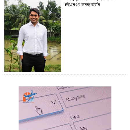
ইউএনও’র অনন্য অর্জন