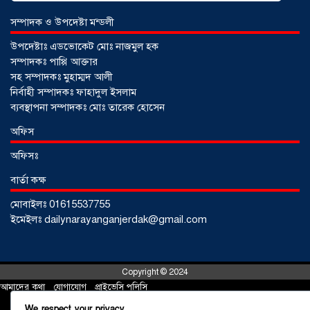
সম্পাদক ও উপদেষ্টা মন্ডলী
উপদেষ্টাঃ এডভোকেট মোঃ নাজমুল হক
সম্পাদকঃ পাপ্পি আক্তার
সহ সম্পাদকঃ মুহাম্মদ আলী
নির্বাহী সম্পাদকঃ ফাহাদুল ইসলাম
ব্যবস্থাপনা সম্পাদকঃ মোঃ তারেক হোসেন
অফিস
আড়াইহাজারে জেলেদের জালে উঠে এলো
শর্টগান
০৩ আগস্ট ২০২৬
অফিসঃ
বার্তা কক্ষ
মোবাইলঃ 01615537755
ইমেইলঃ dailynarayanganjerdak@gmail.com
Copyright © 2024
আমাদের কথা
!
যোগাযোগ
!
প্রাইভেসি পলিসি
Developed by:
Flash Technology
We respect your privacy