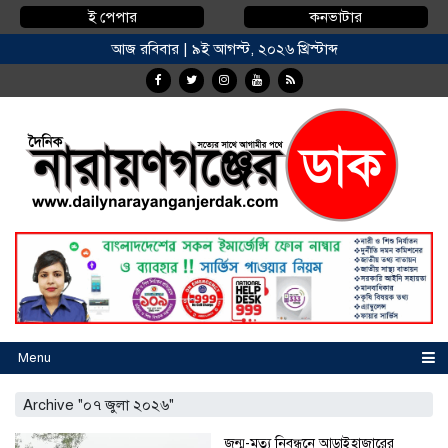
ই পেপার
কনভাটার
আজ রবিবার | ৯ই আগস্ট, ২০২৬ খ্রিস্টাব্দ
Menu
Archive "০৭ জুলা ২০২৬"
জন্ম-মৃত্যু নিবন্ধনে আড়াইহাজারের