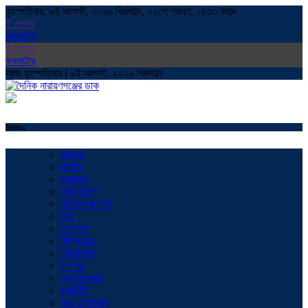
বৃহস্পতিবার, ৬ই আগস্ট, ২০২৬ খ্রিস্টাব্দ, ২২শে শ্রাবণ, ১৪৩৩ বঙ্গাব্দ
ই পেপার
কনভাটার
ই পেপার
কনভাটার
আজ বৃহস্পতিবার | ৬ই আগস্ট, ২০২৬ খ্রিস্টাব্দ
Menu
প্রচ্ছদ
জাতীয়
সারাদেশ
ঢাকা বিভাগ
নারায়ণগঞ্জ সদর
বন্দর
ফতুল্লা
সিদ্ধিরগঞ্জ
সোনারগাঁও
রূপগঞ্জ
আড়াইহাজার
রাজনীতি
অর্থ ও বাণিজ্য