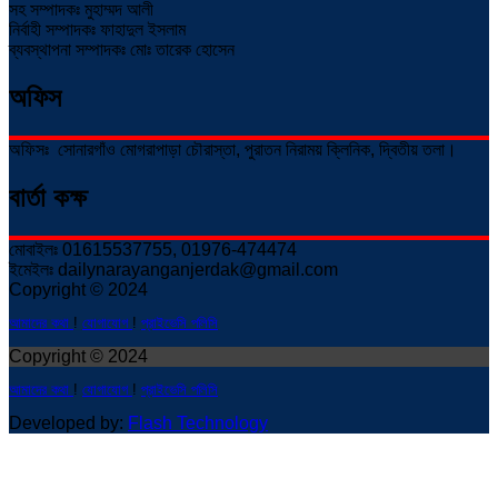
সহ সম্পাদকঃ মুহাম্মদ আলী
নির্বাহী সম্পাদকঃ ফাহাদুল ইসলাম
ব্যবস্থাপনা সম্পাদকঃ মোঃ তারেক হোসেন
অফিস
অফিসঃ সোনারগাঁও মোগরাপাড়া চৌরাস্তা, পুরাতন নিরাময় ক্লিনিক, দ্বিতীয় তলা।
বার্তা কক্ষ
মোবাইলঃ 01615537755, 01976-474474
ইমেইলঃ dailynarayanganjerdak@gmail.com
Copyright © 2024
আমাদের কথা
!
যোগাযোগ
!
প্রাইভেসি পলিসি
Copyright © 2024
আমাদের কথা
!
যোগাযোগ
!
প্রাইভেসি পলিসি
Developed by:
Flash Technology