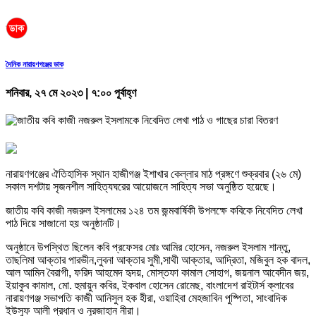
দৈনিক নারায়ণগঞ্জের ডাক
শনিবার, ২৭ মে ২০২৩ | ৭:০০ পূর্বাহ্ণ
নারায়ণগঞ্জের ঐতিহাসিক স্থান হাজীগঞ্জ ইশাখার কেল্লার মাঠ প্রঙ্গণে শুক্রবার (২৬ মে)
সকাল দশটায় সৃজনশীল সাহিত্যঘরের আয়োজনে সাহিত্য সভা অনুষ্ঠিত হয়েছে।
জাতীয় কবি কাজী নজরুল ইসলামের ১২৪ তম জন্মবার্ষিকী উপলক্ষে কবিকে নিবেদিত লেখা
পাঠ দিয়ে সাজানো হয় অনুষ্ঠানটি।
অনুষ্ঠানে উপস্থিত ছিলেন কবি প্রফেসর মোঃ আমির হোসেন, নজরুল ইসলাম শান্তু,
তাছলিমা আক্তার পারভীন,লুবনা আক্তার সুমী,সাথী আক্তার, আদ্রিতা, মজিবুল হক বাদল,
আল আমিন বৈরাগী, ফরিদ আহমেদ হৃদয়, মোস্তফা কামাল সোহাগ, জয়নাল আবেদীন জয়,
ইয়াকুব কামাল, মো. হুমায়ুন কবির, ইকবাল হোসেন রোমেছ, বাংলাদেশ রাইটার্স ক্লাবের
নারায়ণগঞ্জ সভাপতি কাজী আনিসুল হক হীরা, ওয়াহিবা মেহজাবিন পুষ্পিতা, সাংবাদিক
ইউসুফ আলী প্রধান ও নূরজাহান নীরা।