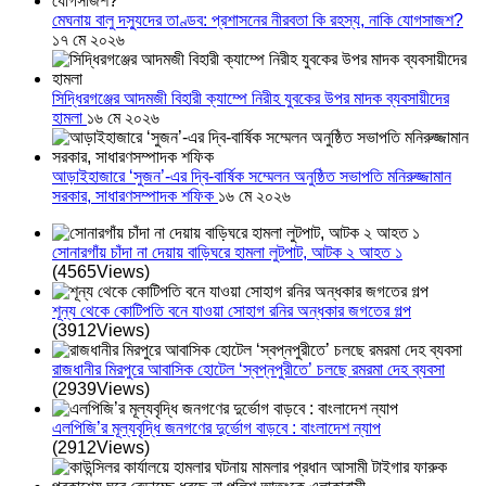
মেঘনায় বালু দস্যুদের তাণ্ডব: প্রশাসনের নীরবতা কি রহস্য, নাকি যোগসাজশ?
১৭ মে ২০২৬
সিদ্ধিরগঞ্জের আদমজী বিহারী ক্যাম্পে নিরীহ যুবকের উপর মাদক ব্যবসায়ীদের
হামলা
১৬ মে ২০২৬
আড়াইহাজারে ‘সুজন’-এর দ্বি-বার্ষিক সম্মেলন অনুষ্ঠিত সভাপতি মনিরুজ্জামান
সরকার, সাধারণসম্পাদক শফিক
১৬ মে ২০২৬
সোনারগাঁয় চাঁদা না দেয়ায় বাড়িঘরে হামলা লুটপাট, আটক ২ আহত ১
(4565Views)
শূন্য থেকে কোটিপতি বনে যাওয়া সোহাগ রনির অন্ধকার জগতের গল্প
(3912Views)
রাজধানীর মিরপুরে আবাসিক হোটেল ‘স্বপ্নপুরীতে’ চলছে রমরমা দেহ ব্যবসা
(2939Views)
এলপিজি’র মূল্যবৃদ্ধি জনগণের দুর্ভোগ বাড়বে : বাংলাদেশ ন্যাপ
(2912Views)