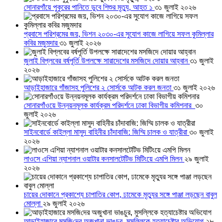
সোনারগাঁয়ে পুকুরের পানিতে ডুবে শিশুর মৃত্যু, আহত ১
৩১ জুলাই ২০২৬
প্রবাসে পরিশ্রমের জয়, ভিশন ২০৩০-এর সুযোগ কাজে লাগিয়ে সফল কুমিল্লার
কবির মজুমদার
৩১ জুলাই ২০২৬
জুলাই বিপ্লবের বর্ষপূর্তি উপলক্ষে সারাদেশের মসজিদে দোয়ার আহ্বান
৩১ জুলাই
২০২৬
আড়াইহাজারে গাঁজাসহ পুলিশের ২ সোর্সকে আটক করল জনতা
৩১ জুলাই ২০২৬
সোনারগাঁওয়ে উন্নয়নমূলক কার্যক্রম পরিদর্শনে ঢাকা বিভাগীয় কমিশনার
৩০
জুলাই ২০২৬
সাইনবোর্ডে কাইল্লা মাসুদ বাহিনীর চাঁদাবাজি: জিম্মি চালক ও যাত্রীরা
৩০ জুলাই
২০২৬
লাওসে এশিয়া ন্যাশনাল ওয়াটার কনসালটেটিভ মিটিংয়ে এমপি মিলন
২৯ জুলাই
২০২৬
চায়ের দোকানে প্রকাশ্যে চাপাতির কোপ, ঢামেকে মৃত্যুর সঙ্গে পাঞ্জা লড়ছেন বাবুল
মোল্লা
২৯ জুলাই ২০২৬
আড়াইহাজারে মস‌জি‌দের অজুখানা ভাঙচুর, মুসল্লিকে হত্যাচেষ্টার অভিযোগ
২৮