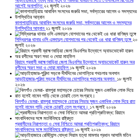
আড়াইহাজারে গৃহবধূ মায়া মৃত্যু ও পরকীয়া ধামাচাপা দিতে পোস্টমর্টেম রিপোর্টের
আগেই অনাপত্তি
২২ জুলাই ২০২৬
কালাপাহাড়িয়ায় আবাবিল সংসদের জরুরি সভা, সর্বস্তরের আলেম ও সদস্যদের
উপস্থিতির আহ্বান
২১ জুলাই ২০২৬
সিদ্ধিরগঞ্জ থানার ওসি এমদাদুল যোগদানের পর থেকেই ৩৪ ধারা বাণিজ্য তুঙ্গে
২০
জুলাই ২০২৬
রিয়াদে প্রবাসী ব্রাহ্মণবাড়িয়া জেলা বিএনপির উদ্যোগে অ্যাডভোকেট হারুন অর
রশীদের স্মরণ সভা ও দোয়া মাহফিল
১৯ জুলাই ২০২৬
আড়াইহাজার-পুরিন্দা সড়কে দীর্ঘদিনের ভোগান্তির পথচলার অবসান
১৮ জুলাই
২০২৬
খিলগাঁও ডেমরা- রামপুরা মহাসড়কে চোরের লিডার সুজন একাধিক লোক দিয়ে রাত
হলেই নামেন গাড়ি থেকে চোরাই তেল সংগ্রহে।
১৭ জুলাই ২০২৬
প্রবাসীদের নিরাপত্তা ও সেবা নিশ্চিতে আমরা প্রতিশ্রুতিবদ্ধ: রিয়াদে
সাংবাদিকদের সঙ্গে মতবিনিময়ে রাষ্ট্রদূত
১৬ জুলাই ২০২৬