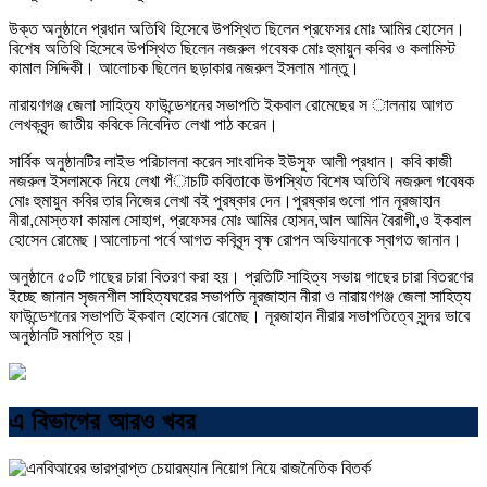
উক্ত অনুষ্ঠানে প্রধান অতিথি হিসেবে উপস্থিত ছিলেন প্রফেসর মোঃ আমির হোসেন।
বিশেষ অতিথি হিসেবে উপস্থিত ছিলেন নজরুল গবেষক মোঃ হুমায়ুন কবির ও কলামিস্ট
কামাল সিদ্দিকী। আলোচক ছিলেন ছড়াকার নজরুল ইসলাম শান্তু।
নারায়ণগঞ্জ জেলা সাহিত্য ফাউন্ডেশনের সভাপতি ইকবাল রোমেছের স ালনায় আগত
লেখকবৃন্দ জাতীয় কবিকে নিবেদিত লেখা পাঠ করেন।
সার্বিক অনুষ্ঠানটির লাইভ পরিচালনা করেন সাংবাদিক ইউসুফ আলী প্রধান। কবি কাজী
নজরুল ইসলামকে নিয়ে লেখা পঁাচটি কবিতাকে উপস্থিত বিশেষ অতিথি নজরুল গবেষক
মোঃ হুমায়ুন কবির তার নিজের লেখা বই পুরষ্কার দেন।পুরষ্কার গুলো পান নূরজাহান
নীরা,মোস্তফা কামাল সোহাগ, প্রফেসর মোঃ আমির হোসন,আল আমিন বৈরাগী,ও ইকবাল
হোসেন রোমেছ।আলোচনা পর্বে আগত কবিবৃন্দ বৃক্ষ রোপন অভিযানকে স্বাগত জানান।
অনুষ্ঠানে ৫০টি গাছের চারা বিতরণ করা হয়। প্রতিটি সাহিত্য সভায় গাছের চারা বিতরণের
ইচ্ছে জানান সৃজনশীল সাহিত্যঘরের সভাপতি নূরজাহান নীরা ও নারায়ণগঞ্জ জেলা সাহিত্য
ফাউন্ডেশনের সভাপতি ইকবাল হোসেন রোমেছ। নূরজাহান নীরার সভাপতিত্বে সুন্দর ভাবে
অনুষ্ঠানটি সমাপ্তি হয়।
এ বিভাগের আরও খবর