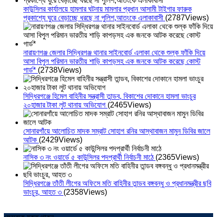
কাউন্সিলর কার্যালয়ে হামলার ঘটনায় মামলার প্রধান আসামী টাইগার ফারুক
প্রকাশ্যে ঘুরে বেড়াচ্ছে ধরছে না পুলিশ,আতংকে এলাকাবাসী
(2787Views)
নারায়ণগঞ্জ জেলার সিদ্ধিরগঞ্জ থানার সাইনবোর্ড এলাকা থেকে শুল্ক ফাঁকি দিয়ে
আসা বিপুল পরিমান ভারতীয় শাড়ি কাপড়সহ এক জনকে আটক করেছে কোস্ট
গার্ড*
(2738Views)
সিদ্ধিরগঞ্জে হিমেল বাহিনীর সন্ত্রাসী তান্ডব, বিকাশের দোকানে হামলা ভাংচুর
২০হাজার টাকা লুট থানায় অভিযোগ
(2465Views)
সোনারগাঁয়ে আলোচিত মাদক সম্রাট সোহাগ রনির আস্থাবাজন মামুন ডিবির জালে
আটক
(2429Views)
নাসিক ৩ নং ওয়ার্ডে ৫ কাউন্সিলর পদপ্রার্থী নির্বাচনী মাঠে
(2365Views)
সিদ্ধিরগঞ্জে তাঁতী লীগের অফিসে মতি বাহিনীর তান্ডব বঙ্গবন্ধু ও প্রধানমন্ত্রীর ছবি
ভাংচুর, আহত ৩
(2358Views)