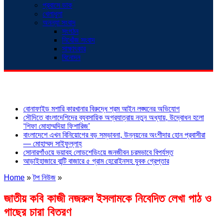
প্রবাসে ডাক
খেলাধুলা
অনন্যা সংবাদ
সংগঠন
নিখোঁজ সংবাদ
সাক্ষাৎকার
বিনোদন
শিরোনাম
বোনাফাইড মশারি কারখানার বিরুদ্ধে শ্রম আইন লঙ্ঘনের অভিযোগ
সৌদিতে বাংলাদেশিদের ব্যবসায়িক অগ্রযাত্রায় নতুন অধ্যায়, উদ্বোধন হলো
‘শিফা মোহাম্মদিয়া ফিশারিজ’
বাংলাদেশে এখন বিনিয়োগের বড় সম্ভাবনা, উন্নয়নের অংশীদার হোন প্রবাসীরা
— মোহাম্মদ সাইফুল্লাহ্
সোনারগাঁওয়ে ভয়াবহ লোডশেডিংয়ে জনজীবন চরমভাবে বিপর্যস্ত
আড়াইহাজারে বান্টি বাজারে ৫ গ্রাম হেরোইনসহ যুবক গ্রেপ্তার
Home
»
টপ নিউজ
»
জাতীয় কবি কাজী নজরুল ইসলামকে নিবেদিত লেখা পাঠ ও
গাছের চারা বিতরণ