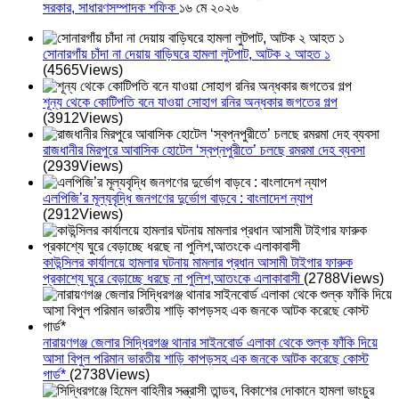
সরকার, সাধারণসম্পাদক শফিক
১৬ মে ২০২৬
সোনারগাঁয় চাঁদা না দেয়ায় বাড়িঘরে হামলা লুটপাট, আটক ২ আহত ১
(4565Views)
শূন্য থেকে কোটিপতি বনে যাওয়া সোহাগ রনির অন্ধকার জগতের গল্প
(3912Views)
রাজধানীর মিরপুরে আবাসিক হোটেল ‘স্বপ্নপুরীতে’ চলছে রমরমা দেহ ব্যবসা
(2939Views)
এলপিজি’র মূল্যবৃদ্ধি জনগণের দুর্ভোগ বাড়বে : বাংলাদেশ ন্যাপ
(2912Views)
কাউন্সিলর কার্যালয়ে হামলার ঘটনায় মামলার প্রধান আসামী টাইগার ফারুক
প্রকাশ্যে ঘুরে বেড়াচ্ছে ধরছে না পুলিশ,আতংকে এলাকাবাসী
(2788Views)
নারায়ণগঞ্জ জেলার সিদ্ধিরগঞ্জ থানার সাইনবোর্ড এলাকা থেকে শুল্ক ফাঁকি দিয়ে
আসা বিপুল পরিমান ভারতীয় শাড়ি কাপড়সহ এক জনকে আটক করেছে কোস্ট
গার্ড*
(2738Views)