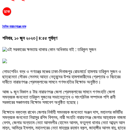
দৈনিক নারায়ণগঞ্জের ডাক
শনিবার, ১০ জুন ২০২৩ | ৪:৫৫ পূর্বাহ্ণ
লোডশেডিং বন্ধ ও গণতন্ত্র মঞ্চের ঢাকা-দিনাজপুর রোডমার্চে হামলায় তরিকুল সুজন ও
ছাত্রনেতা সৌরভ সেনসহ আহত নেতৃবন্দের উপর হামলাকারীদের গ্রেপ্তার ও বিচারের
দাবীতে নারায়ণগঞ্জ প্রেসক্লাবের সামনে গণসংহতির বিক্ষোভ অনুষ্ঠিত।
আজ ৯ জুন বিকাল ৪ টায় নারায়ণগঞ্জ জেলা প্রেসক্লাবের সামনে গণসংহতি জেলা
সমন্বয়ক জননেতা তরিকুল সুজনের সভানেতৃত্বে ও সাংগঠনিক সম্পাদক পপি রানী
সরকারের সঞ্চালনায় বিক্ষোভ সমাবেশ অনুষ্ঠিত হয়েছে।
বিক্ষোভে বক্তব্য রাখেন জেলার নির্বাহী সমন্বয়ক জননেতা অঞ্জন দাস, মহানগর কমিটির
সমন্বয়ক জননেতা নিয়ামুর রশিদ বিপ্লব, নারী সংহতি নারায়ণগঞ্জ জেলার আহ্বায়ক নাজমা
বেগম, জেলার অন্যতম নেতা আলমগীর হোসেন আলম, ফতুল্লা থানার নেতা আব্দুল আল
মামুন, আমিনুর ইসলাম, মহানগরের নেতা মাহবুবুর রহমান বকুল, জাহাঙ্গীর আলম বাবু, ছাত্র