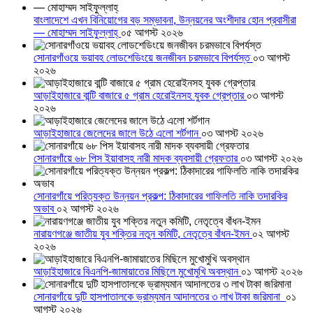
বাংলাদেশে এখন বিনিয়োগের বড় সম্ভাবনা, উন্নয়নের অংশীদার হোন প্রবাসীরা
— মোহাম্মদ সাইফুল্লাহ্
০৫ আগস্ট ২০২৬
সোনারগাঁওয়ে ভয়াবহ লোডশেডিংয়ে জনজীবন চরমভাবে বিপর্যস্ত
০৩ আগস্ট
২০২৬
আড়াইহাজারে বান্টি বাজারে ৫ গ্রাম হেরোইনসহ যুবক গ্রেপ্তার
০৩ আগস্ট
২০২৬
আড়াইহাজারে জেলেদের জালে উঠে এলো শর্টগান
০৩ আগস্ট ২০২৬
সোনারগাঁয়ে ৬৮ পিস ইয়াবাসহ নারী মাদক ব্যবসায়ী গ্রেফতার
০৩ আগস্ট ২০২৬
সোনারগাঁয়ে পরিত্যক্ত উন্নয়ন প্রকল্প: ঠিকাদারের গাফিলতি নাকি তদারকির
অভাব
০২ আগস্ট ২০২৬
নারায়ণগঞ্জে জাতীয় যুব শক্তির নতুন কমিটি, নেতৃত্বে বাঁধন-ইমন
০২ আগস্ট
২০২৬
আড়াইহাজারে বিএনপি-জামায়াতের মিছিলে মুখোমুখি অবস্থান
০১ আগস্ট ২০২৬
সোনারগাঁয়ে দুটি হাসপাতালকে ভ্রাম্যমান আদালতের ৩ লাখ টাকা জরিমানা
০১
আগস্ট ২০২৬