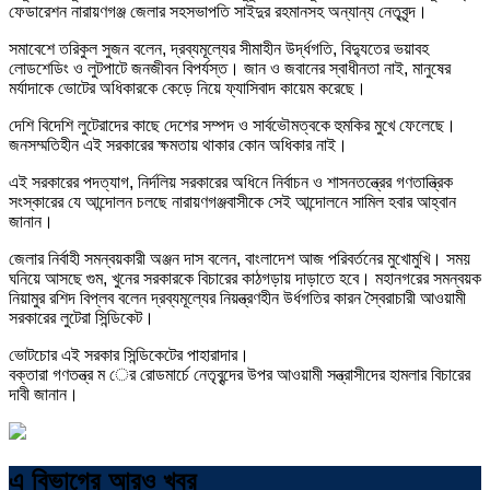
ফেডারেশন নারায়ণগঞ্জ জেলার সহসভাপতি সাইদুর রহমানসহ অন্যান্য নেতৃবৃন্দ।
সমাবেশে তরিকুল সুজন বলেন, দ্রব্যমূল্যের সীমাহীন উর্দ্ধগতি, বিদ্যুতের ভয়াবহ
লোডশেডিং ও লুটপাটে জনজীবন বিপর্যস্ত। জান ও জবানের স্বাধীনতা নাই, মানুষের
মর্যাদাকে ভোটের অধিকারকে কেড়ে নিয়ে ফ্যাসিবাদ কায়েম করেছে।
দেশি বিদেশি লুটেরাদের কাছে দেশের সম্পদ ও সার্বভৌমত্বকে হুমকির মুখে ফেলেছে।
জনসম্মতিহীন এই সরকারের ক্ষমতায় থাকার কোন অধিকার নাই।
এই সরকারের পদত্যাগ, নির্দলিয় সরকারের অধিনে নির্বাচন ও শাসনতন্ত্রের গণতান্ত্রিক
সংস্কারের যে আন্দোলন চলছে নারায়ণগঞ্জবাসীকে সেই আন্দোলনে সামিল হবার আহ্বান
জানান।
জেলার নির্বাহী সমন্বয়কারী অঞ্জন দাস বলেন, বাংলাদেশ আজ পরিবর্তনের মুখোমুখি। সময়
ঘনিয়ে আসছে গুম, খুনের সরকারকে বিচারের কাঠগড়ায় দাড়াতে হবে। মহানগরের সমন্বয়ক
নিয়ামুর রশিদ বিপ্লব বলেন দ্রব্যমূল্যের নিয়ন্ত্রণহীন উর্ধগতির কারন স্বৈরাচারী আওয়ামী
সরকারের লুটেরা সিন্ডিকেট।
ভোটচোর এই সরকার সিন্ডিকেটের পাহারাদার।
বক্তারা গণতন্ত্র ম ের রোডমার্চে নেতৃবৃন্দের উপর আওয়ামী সন্ত্রাসীদের হামলার বিচারের
দাবী জানান।
এ বিভাগের আরও খবর