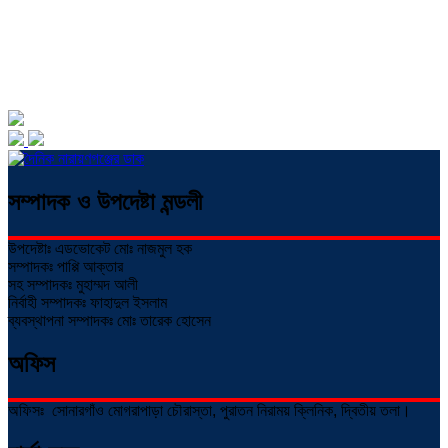
সম্পাদক ও উপদেষ্টা মন্ডলী
উপদেষ্টাঃ এডভোকেট মোঃ নাজমুল হক
সম্পাদকঃ পাপ্পি আক্তার
সহ সম্পাদকঃ মুহাম্মদ আলী
নির্বাহী সম্পাদকঃ ফাহাদুল ইসলাম
ব্যবস্থাপনা সম্পাদকঃ মোঃ তারেক হোসেন
অফিস
অফিসঃ সোনারগাঁও মোগরাপাড়া চৌরাস্তা, পুরাতন নিরাময় ক্লিনিক, দ্বিতীয় তলা।