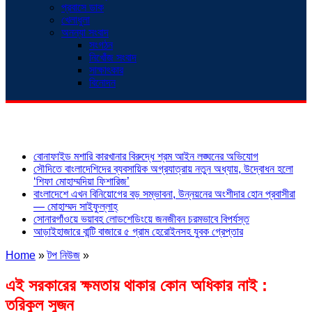
প্রবাসে ডাক
খেলাধুলা
অনন্যা সংবাদ
সংগঠন
নিখোঁজ সংবাদ
সাক্ষাৎকার
বিনোদন
শিরোনাম
বোনাফাইড মশারি কারখানার বিরুদ্ধে শ্রম আইন লঙ্ঘনের অভিযোগ
সৌদিতে বাংলাদেশিদের ব্যবসায়িক অগ্রযাত্রায় নতুন অধ্যায়, উদ্বোধন হলো
‘শিফা মোহাম্মদিয়া ফিশারিজ’
বাংলাদেশে এখন বিনিয়োগের বড় সম্ভাবনা, উন্নয়নের অংশীদার হোন প্রবাসীরা
— মোহাম্মদ সাইফুল্লাহ্
সোনারগাঁওয়ে ভয়াবহ লোডশেডিংয়ে জনজীবন চরমভাবে বিপর্যস্ত
আড়াইহাজারে বান্টি বাজারে ৫ গ্রাম হেরোইনসহ যুবক গ্রেপ্তার
Home
»
টপ নিউজ
»
এই সরকারের ক্ষমতায় থাকার কোন অধিকার নাই :
তরিকুল সুজন