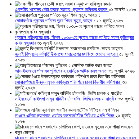
একদলীয় শাসনের চেষ্টা করছে সরকার -মুহাম্মদ হাফিজুর রহমান
০১ আগস্ট ২০২৬
সোনারগাঁয়ে পুকুরের পানিতে ডুবে শিশুর মৃত্যু, আহত ১
৩১ জুলাই ২০২৬
প্রবাসে পরিশ্রমের জয়, ভিশন ২০৩০-এর সুযোগ কাজে লাগিয়ে সফল কুমিল্লার
কবির মজুমদার
৩১ জুলাই ২০২৬
জুলাই বিপ্লবের বর্ষপূর্তি উপলক্ষে সারাদেশের মসজিদে দোয়ার আহ্বান
৩১ জুলাই
২০২৬
আড়াইহাজারে গাঁজাসহ পুলিশের ২ সোর্সকে আটক করল জনতা
৩১ জুলাই ২০২৬
সোনারগাঁওয়ে উন্নয়নমূলক কার্যক্রম পরিদর্শনে ঢাকা বিভাগীয় কমিশনার
৩০
জুলাই ২০২৬
সাইনবোর্ডে কাইল্লা মাসুদ বাহিনীর চাঁদাবাজি: জিম্মি চালক ও যাত্রীরা
৩০ জুলাই
২০২৬
লাওসে এশিয়া ন্যাশনাল ওয়াটার কনসালটেটিভ মিটিংয়ে এমপি মিলন
২৯ জুলাই
২০২৬
চায়ের দোকানে প্রকাশ্যে চাপাতির কোপ, ঢামেকে মৃত্যুর সঙ্গে পাঞ্জা লড়ছেন বাবুল