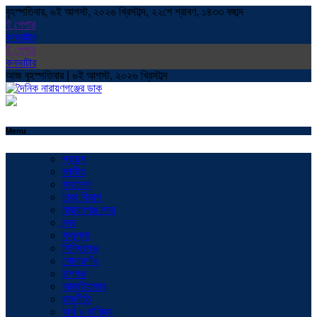
বৃহস্পতিবার, ৬ই আগস্ট, ২০২৬ খ্রিস্টাব্দ, ২২শে শ্রাবণ, ১৪৩৩ বঙ্গাব্দ
ই পেপার
কনভাটার
ই পেপার
কনভাটার
আজ বৃহস্পতিবার | ৬ই আগস্ট, ২০২৬ খ্রিস্টাব্দ
Menu
প্রচ্ছদ
জাতীয়
সারাদেশ
ঢাকা বিভাগ
নারায়ণগঞ্জ সদর
বন্দর
ফতুল্লা
সিদ্ধিরগঞ্জ
সোনারগাঁও
রূপগঞ্জ
আড়াইহাজার
রাজনীতি
অর্থ ও বাণিজ্য