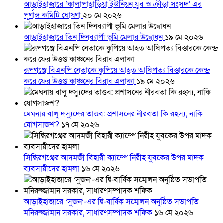
আড়াইহাজারে ‘কালাপাহাড়িয়া ইউনিয়ন যুব ও ক্রীড়া সংসদ’ এর
পূর্ণাঙ্গ কমিটি ঘোষণা
২০ মে ২০২৬
আড়াইহাজারে তিন দিনব্যাপী ভূমি মেলার উদ্বোধন
১৯ মে ২০২৬
রূপগঞ্জে বিএনপি নেতাকে কুপিয়ে আহত আধিপত্য বিস্তারকে কেন্দ্র
করে ফের উত্তপ্ত কাঞ্চনের বিরাব এলাকা
১৯ মে ২০২৬
মেঘনায় বালু দস্যুদের তাণ্ডব: প্রশাসনের নীরবতা কি রহস্য, নাকি
যোগসাজশ?
১৭ মে ২০২৬
সিদ্ধিরগঞ্জের আদমজী বিহারী ক্যাম্পে নিরীহ যুবকের উপর মাদক
ব্যবসায়ীদের হামলা
১৬ মে ২০২৬
আড়াইহাজারে ‘সুজন’-এর দ্বি-বার্ষিক সম্মেলন অনুষ্ঠিত সভাপতি
মনিরুজ্জামান সরকার, সাধারণসম্পাদক শফিক
১৬ মে ২০২৬