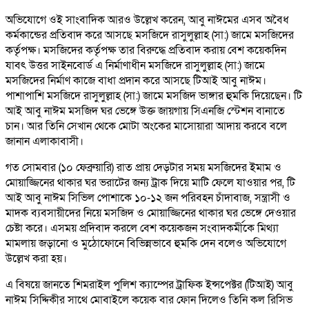
অভিযোগে ওই সাংবাদিক আরও উল্লেখ করেন, আবু নাঈমের এসব অবৈধ
কর্মকান্ডের প্রতিবাদ করে আসছে মসজিদে রাসুলুল্লাহ (সা:) জামে মসজিদের
কর্তৃপক্ষ। মসজিদের কর্তৃপক্ষ তার বিরুদ্ধে প্রতিবাদ করায় বেশ কয়েকদিন
যাবৎ উত্তর সাইনবোর্ড এ নির্মাণাধীন মসজিদে রাসুলুল্লাহ (সা:) জামে
মসজিদের নির্মাণ কাজে বাধা প্রদান করে আসছে টিআই আবু নাঈম।
পাশাপাশি মসজিদে রাসুলুল্লাহ (সা:) জামে মসজিদ ভাঙ্গার হুমকি দিয়েছেন। টি
আই আবু নাঈম মসজিদ ঘর ভেঙ্গে উক্ত জায়গায় সিএনজি স্টেশন বানাতে
চান। আর তিনি সেখান থেকে মোটা অংকের মাসোয়ারা আদায় করবে বলে
জানান এলাকাবাসী।
গত সোমবার (১০ ফেব্রুয়ারি) রাত প্রায় দেড়টার সময় মসজিদের ইমাম ও
মোয়াজ্জিনের থাকার ঘর ভরাটের জন্য ট্রাক দিয়ে মাটি ফেলে যাওয়ার পর, টি
আই আবু নাঈম সিভিল পোশাকে ১০-১২ জন পরিবহন চাঁদাবাজ, সন্ত্রাসী ও
মাদক ব্যবসায়ীদের নিয়ে মসজিদ ও মোয়াজ্জিনের থাকার ঘর ভেঙ্গে দেওয়ার
চেষ্টা করে। এসময় প্রদিবাদ করলে বেশ কয়েকজন সংবাদকর্মীকে মিথ্যা
মামলায় জড়ানো ও মুঠোফোনে বিভিন্নভাবে হুমকি দেন বলেও অভিযোগে
উল্লেখ করা হয়।
এ বিষয়ে জানতে শিমরাইল পুলিশ ক্যাম্পের ট্রাফিক ইন্সপেক্টর (টিআই) আবু
নাঈম সিদ্দিকীর সাথে মোবাইলে কয়েক বার ফোন দিলেও তিনি কল রিসিভ