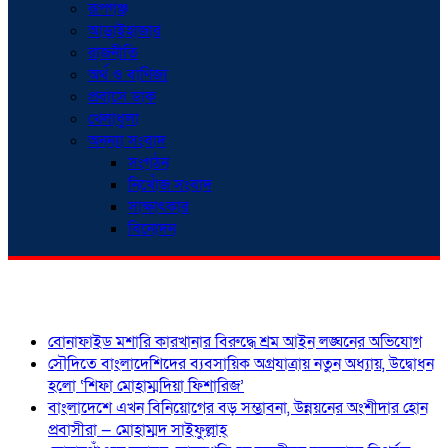
রূপগঞ্জ
আড়াইহাজার
রাজনীতি
অর্থ ও বাণিজ্য
প্রবাসে ডাক
খেলাধুলা
অনন্যা সংবাদ
সংগঠন
নিখোঁজ সংবাদ
সাক্ষাৎকার
বিনোদন
শিরোনাম
বোনাফাইড মশারি কারখানার বিরুদ্ধে শ্রম আইন লঙ্ঘনের অভিযোগ
সৌদিতে বাংলাদেশিদের ব্যবসায়িক অগ্রযাত্রায় নতুন অধ্যায়, উদ্বোধন
হলো ‘শিফা মোহাম্মদিয়া ফিশারিজ’
বাংলাদেশে এখন বিনিয়োগের বড় সম্ভাবনা, উন্নয়নের অংশীদার হোন
প্রবাসীরা — মোহাম্মদ সাইফুল্লাহ্