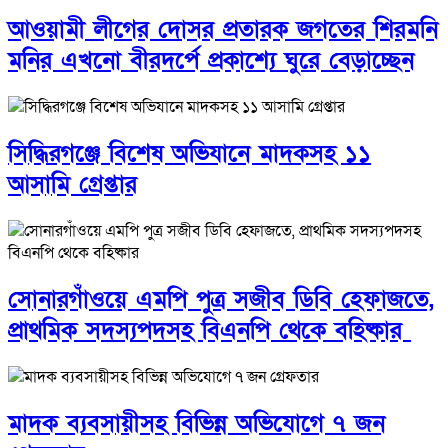
আওয়ামী লীগের দোসর প্রতারক জগতের শিরমনি
মনির এখনো বীরদর্পে প্রকাশ্যে ঘুরে বেড়াচ্ছেন
সিদ্ধিরগঞ্জে বিশেষ অভিযানে মাদকসহ ১১
আসামি গ্রেপ্তার
সোনারগাঁওয়ে এমপি পুত্র সজীব ডিবি হেফাজতে,
প্রাথমিক সদস্যপদসহ বিএনপি থেকে বহিষ্কার
মাদক ব্যবসায়ীসহ বিভিন্ন অভিযোগে ৭ জন