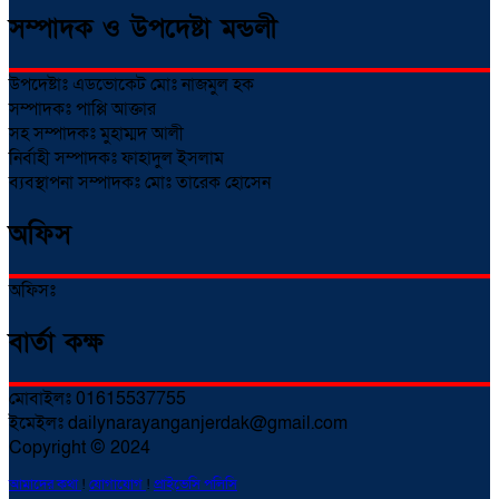
সম্পাদক ও উপদেষ্টা মন্ডলী
উপদেষ্টাঃ এডভোকেট মোঃ নাজমুল হক
সম্পাদকঃ পাপ্পি আক্তার
সহ সম্পাদকঃ মুহাম্মদ আলী
নির্বাহী সম্পাদকঃ ফাহাদুল ইসলাম
ব্যবস্থাপনা সম্পাদকঃ মোঃ তারেক হোসেন
অফিস
অফিসঃ
বার্তা কক্ষ
মোবাইলঃ 01615537755
ইমেইলঃ dailynarayanganjerdak@gmail.com
Copyright © 2024
আমাদের কথা
!
যোগাযোগ
!
প্রাইভেসি পলিসি