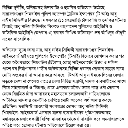
বিভিন্ন দুর্নীতি, অনিয়মসহ চাঁদাবাজি ও হুমকির অভিযোগ উঠেছে
নারায়ণগঞ্জের শিমরাইল পুলিশ ক্যাম্পের ট্রাফিক ইন্সপেক্টর (টি আই) আবু
নাঈম সিদ্দিকীর বিরুদ্ধে। মঙ্গলবার (১১ ফেব্রুয়ারি) চাঁদাবাজি ও হুমকির ঘটনায়
টিআই আবু নাঈম সিদ্দিকীর বিরুদ্ধে বাংলাদেশ পুলিশের আইজিপি ও
অতিরিক্ত আইজিপি (অপরাধ-৩) বরাবর লিখিত অভিযোগ দেন আঁখিনুর চৌধুরী
নামের সাংবাদিক।
অভিযোগ সূত্রে জানা যায়, আবু নাঈম সিদ্দিকী নারায়ণগঞ্জের শিমরাইল-
সাইনবোর্ড হাইওয়ে পুলিশের ইন্সেপেক্টর (টিআই) হিসেবে যোগদান করার পর
থেকে অবৈধভাবে শিমরাইল (চিটাগাং রোড) সাইনবোর্ডের উত্তর ও দক্ষিণ
পাশে ঘর নির্মাণ করে গাড়ীর কাউন্টারসহ বিভিন্ন ধরনের দোকান ভাড়ার নামে
মোটা অংকের চাঁদা আদায় করে আসছে। টিআই আবু নাঈমকে দিনের বেলায়
সড়কে দেখা না গেলেও রাতের বেলা বিভিন্ন সন্ত্রাসী, মাদক ব্যবসায়ীদের সাথে
নিয়ে সাইনবোর্ড ও চিটাগাং রোড এলাকায় অবৈধ ভাবে গড়ে ওঠা দোকান
থেকে নিয়মিত চাঁদা আদায়সহ মহাসড়কে চলাচলকারী গাড়িগুলোকে
আটকিয়ে মামলার ভয়-ভীতি দেখিয়ে মোটা অংকের অর্থ আদায় করছে
প্রতিদিন। ফ্যাসিস্ট আওয়ামী সরকারের দোসর আবু নাঈম সিদ্দিকী
শিমরাইল- সাইনবোর্ড এলকার মাদক ব্যবসায়ীদের পৃষ্ঠপোষকতাসহ
মহাসড়কে চলাচলকারী বিভিন্ন যানবাহন থেকে চাঁদাবাজি করে জনসাধারণকে
অতিষ্ঠ করে তোলার ঘটনাও অভিযোগে উল্লেখ করা হয়।