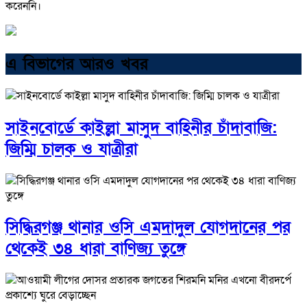
করেননি।
এ বিভাগের আরও খবর
সাইনবোর্ডে কাইল্লা মাসুদ বাহিনীর চাঁদাবাজি:
জিম্মি চালক ও যাত্রীরা
সিদ্ধিরগঞ্জ থানার ওসি এমদাদুল যোগদানের পর
থেকেই ৩৪ ধারা বাণিজ্য তুঙ্গে