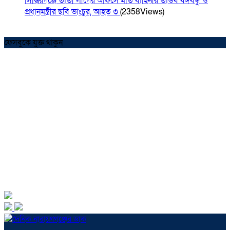
সিদ্ধিরগঞ্জে তাঁতী লীগের অফিসে মতি বাহিনীর তান্ডব বঙ্গবন্ধু ও
প্রধানমন্ত্রীর ছবি ভাংচুর, আহত ৩
(2358Views)
ফেসবুকে যুক্ত থাকুন