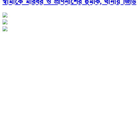
স্বামীকে মারধর ও প্রাণনাশের হুমকি, থানায় জিডি