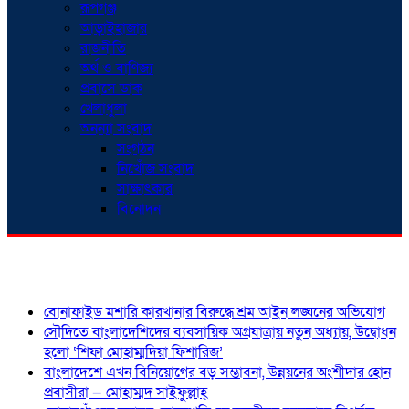
রূপগঞ্জ
আড়াইহাজার
রাজনীতি
অর্থ ও বাণিজ্য
প্রবাসে ডাক
খেলাধুলা
অনন্যা সংবাদ
সংগঠন
নিখোঁজ সংবাদ
সাক্ষাৎকার
বিনোদন
শিরোনাম
বোনাফাইড মশারি কারখানার বিরুদ্ধে শ্রম আইন লঙ্ঘনের অভিযোগ
সৌদিতে বাংলাদেশিদের ব্যবসায়িক অগ্রযাত্রায় নতুন অধ্যায়, উদ্বোধন
হলো ‘শিফা মোহাম্মদিয়া ফিশারিজ’
বাংলাদেশে এখন বিনিয়োগের বড় সম্ভাবনা, উন্নয়নের অংশীদার হোন
প্রবাসীরা — মোহাম্মদ সাইফুল্লাহ্