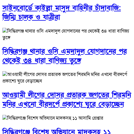
সাইনবোর্ডে কাইল্লা মাসুদ বাহিনীর চাঁদাবাজি:
জিম্মি চালক ও যাত্রীরা
সিদ্ধিরগঞ্জ থানার ওসি এমদাদুল যোগদানের পর
থেকেই ৩৪ ধারা বাণিজ্য তুঙ্গে
আওয়ামী লীগের দোসর প্রতারক জগতের শিরমনি
মনির এখনো বীরদর্পে প্রকাশ্যে ঘুরে বেড়াচ্ছেন
সিদ্ধিরগঞ্জে বিশেষ অভিযানে মাদকসহ ১১