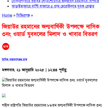
সোনারগাঁওয়ে ভয়াবহ লোডশেডিংয়ে জনজীবন চরমভাবে বিপর্যস্ত
আড়াইহাজারে বান্টি বাজারে ৫ গ্রাম হেরোইনসহ যুবক গ্রেপ্তার
Home
»
সিদ্ধিরগঞ্জ
»
জিয়াউর রহমানের জন্মবার্ষিকী উপলক্ষে নাসিক
৩নং ওয়ার্ড যুবদলের মিলাদ ও খাবার বিতরণ
দৈনিক নারায়ণগঞ্জের ডাক
মঙ্গলবার, ২১ জানুয়ারি ২০২৫ | ১২:৪৪ পূর্বাহ্ণ
শহীদ রাষ্ট্রপতি জিয়াউর রহমানের ৮৯তম জন্মবার্ষিকী উপলক্ষে নাসিক ৩নং