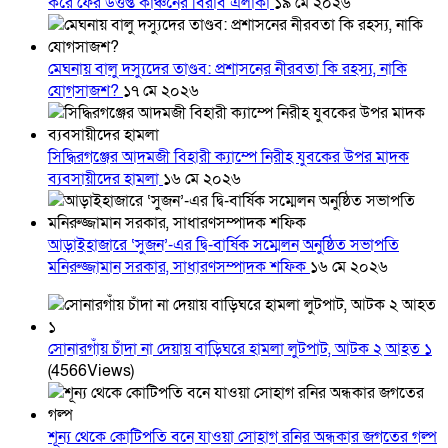
করে ফের উত্তপ্ত কাঞ্চনের বিরাব এলাকা
১৯ মে ২০২৬
মেঘনায় বালু দস্যুদের তাণ্ডব: প্রশাসনের নীরবতা কি রহস্য, নাকি
যোগসাজশ?
১৭ মে ২০২৬
সিদ্ধিরগঞ্জের আদমজী বিহারী ক্যাম্পে নিরীহ যুবকের উপর মাদক
ব্যবসায়ীদের হামলা
১৬ মে ২০২৬
আড়াইহাজারে ‘সুজন’-এর দ্বি-বার্ষিক সম্মেলন অনুষ্ঠিত সভাপতি
মনিরুজ্জামান সরকার, সাধারণসম্পাদক শফিক
১৬ মে ২০২৬
সোনারগাঁয় চাঁদা না দেয়ায় বাড়িঘরে হামলা লুটপাট, আটক ২ আহত ১
(4566Views)
শূন্য থেকে কোটিপতি বনে যাওয়া সোহাগ রনির অন্ধকার জগতের গল্প