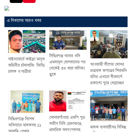
এ বিভাগের আরও খবর
সিদ্ধিরগঞ্জ থানার ওসি
সাইনবোর্ডে কাইল্লা মাসুদ
এমদাদুল যোগদানের পর
আওয়ামী লীগের দোসর
বাহিনীর চাঁদাবাজি: জিম্মি
থেকেই ৩৪ ধারা বাণিজ্য
প্রতারক জগতের শিরমনি
চালক ও যাত্রীরা
তুঙ্গে
মনির এখনো বীরদর্পে
প্রকাশ্যে ঘুরে বেড়াচ্ছেন
সোনারগাঁওয়ে এমপি পুত্র
সিদ্ধিরগঞ্জে বিশেষ
সজীব ডিবি হেফাজতে,
অভিযানে মাদকসহ ১১
মাদক ব্যবসায়ীসহ বিভিন্ন
প্রাথমিক সদস্যপদসহ
আসামি গ্রেপ্তার