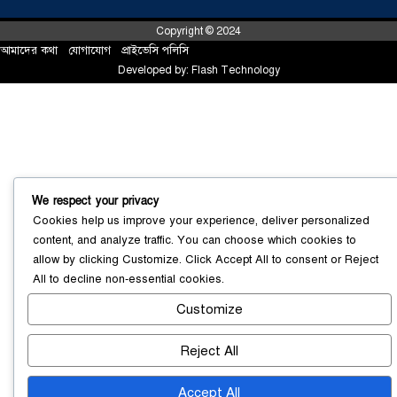
Copyright © 2024
আমাদের কথা
!
যোগাযোগ
!
প্রাইভেসি পলিসি
Developed by:
Flash Technology
We respect your privacy
Cookies help us improve your experience, deliver personalized
content, and analyze traffic. You can choose which cookies to
allow by clicking
Customize
. Click
Accept All
to consent or
Reject
All
to decline non-essential cookies.
সোনারগাঁয়ে ৬৮ পিস ইয়াবাসহ নারী মাদক
ব্যবসায়ী গ্রেফতার
০৩ আগস্ট ২০২৬
Customize
Reject All
Accept All
সোনারগাঁয়ে পরিত্যক্ত উন্নয়ন প্রকল্প: