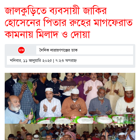
জালকুড়িতে ব্যবসায়ী জাকির
হোসেনের পিতার রুহের মাগফেরাত
কামনায় মিলাদ ও দোয়া
দৈনিক নারায়ণগঞ্জের ডাক
শনিবার, ১১ জানুয়ারি ২০২৫ | ৭:২৩ অপরাহ্ণ