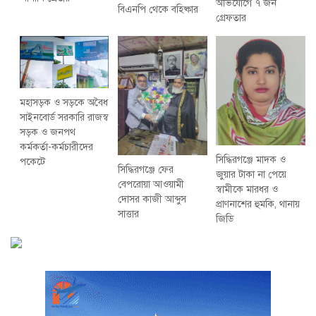
অভিযোগে ৭ জন
বিএনপি থেকে বহিষ্কার
গ্রেফতার
মহাসড়ক ও সড়কে অবৈধ
সাইনবোর্ড সরকারি রাজস্ব
সড়ক ও জনপথ
কর্মকর্তা-কর্মচারীদের
সিদ্ধিরগঞ্জে মাদক ও
পকেটে
সিদ্ধিরগঞ্জে ফের
জুয়ার টাকা না পেয়ে
বেপরোয়া আওয়ামী
স্বামীকে মারধর ও
দোসর কাজী আব্দুস
প্রাণনাশের হুমকি, থানায়
সাত্তার
জিডি