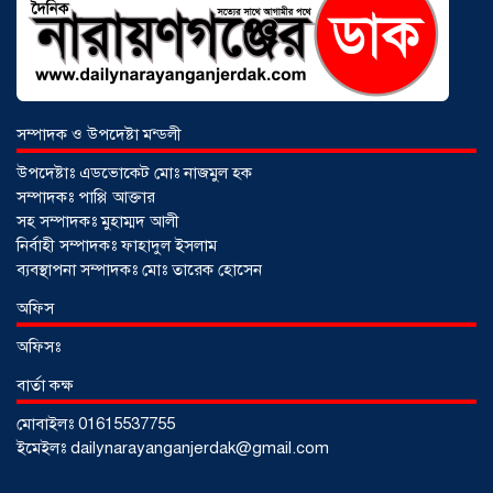
আড়াইহাজারে বান্টি বাজারে ৫ গ্রাম
হেরোইনসহ যুবক গ্রেপ্তার
০৩ আগস্ট ২০২৬
সম্পাদক ও উপদেষ্টা মন্ডলী
উপদেষ্টাঃ এডভোকেট মোঃ নাজমুল হক
সম্পাদকঃ পাপ্পি আক্তার
সহ সম্পাদকঃ মুহাম্মদ আলী
নির্বাহী সম্পাদকঃ ফাহাদুল ইসলাম
ব্যবস্থাপনা সম্পাদকঃ মোঃ তারেক হোসেন
অফিস
অফিসঃ
বার্তা কক্ষ
মোবাইলঃ 01615537755
আড়াইহাজারে জেলেদের জালে উঠে এলো
ইমেইলঃ dailynarayanganjerdak@gmail.com
শর্টগান
০৩ আগস্ট ২০২৬