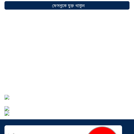
ফেসবুকে যুক্ত থাকুন
সৌদিতে বাংলাদেশিদের ব্যবসায়িক
অগ্রযাত্রায় নতুন অধ্যায়, উদ্বোধন হলো ‘শিফা
মোহাম্মদিয়া ফিশারিজ’
০৫ আগস্ট ২০২৬
বাংলাদেশে এখন বিনিয়োগের বড় সম্ভাবনা,
উন্নয়নের অংশীদার হোন প্রবাসীরা —
মোহাম্মদ সাইফুল্লাহ্
০৫ আগস্ট ২০২৬
সোনারগাঁওয়ে ভয়াবহ লোডশেডিংয়ে
জনজীবন চরমভাবে বিপর্যস্ত
০৩ আগস্ট
২০২৬