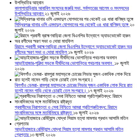
কালাপাহাড়িয়ায় আবাবিল সংসদের জরুরি সভা, সর্বস্তরের আলেম ও সদস্যদের
উপস্থিতির আহ্বান
২১ জুলাই ২০২৬
সিদ্ধিরগঞ্জ থানার ওসি এমদাদুল যোগদানের পর থেকেই ৩৪ ধারা বাণিজ্য তুঙ্গে
২০
জুলাই ২০২৬
রিয়াদে প্রবাসী ব্রাহ্মণবাড়িয়া জেলা বিএনপির উদ্যোগে অ্যাডভোকেট হারুন অর
রশীদের স্মরণ সভা ও দোয়া মাহফিল
১৯ জুলাই ২০২৬
আড়াইহাজার-পুরিন্দা সড়কে দীর্ঘদিনের ভোগান্তির পথচলার অবসান
১৮ জুলাই
২০২৬
খিলগাঁও ডেমরা- রামপুরা মহাসড়কে চোরের লিডার সুজন একাধিক লোক দিয়ে রাত
হলেই নামেন গাড়ি থেকে চোরাই তেল সংগ্রহে।
১৭ জুলাই ২০২৬
প্রবাসীদের নিরাপত্তা ও সেবা নিশ্চিতে আমরা প্রতিশ্রুতিবদ্ধ: রিয়াদে
সাংবাদিকদের সঙ্গে মতবিনিময়ে রাষ্ট্রদূত
১৬ জুলাই ২০২৬
আড়াইহাজারে রেমিট্যান্স যোদ্ধা সিয়াম হত্যা মামলার প্রধান আসামি মতিন
গ্রেপ্তার
১৩ জুলাই ২০২৬