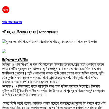
দৈনিক নারায়ণগঞ্জের ডাক
শনিবার, ২৮ ডিসেম্বর ২০২৪ | ৯:৩৩ অপরাহ্ণ
সিদ্ধিরগঞ্জ প্রতিনিধিঃ
সিদ্ধিরগঞ্জ থানা বিএনপির সভাপতি মাজেদুল ইসলাম বলেছেন,তুমি যতো খেলাধুলা করবে
তোমার শরীর স্বাস্থ্যভালো থাকবে, তুমি খেলাধুলায় থাকবে তোমার মনের ভিতরে খারাপ
মানসিকতা ঢুকবেনা। তুমি খেলাধুলায় থাকবে তুমি কোন নেশার সাথে জড়িত হবেনা, তুমি
খেলাধুলায় থাকবে কোন অপর্কমের সাথে তুমি জড়িত হবেনা, খেলাধুলার সাথে জড়িত
থাকলে অনেক খারাপ কাজ থেকে দূরে থাকা যায়।
শুক্রবার (২৭ ডিসেম্বর) রাতে জালকুড়ি বন্ধু মহল ফুটবল ক্লাবের উদ্যোগে ডিকবার
ফুটবল নাইট টুর্ণামেন্টের ফাইনাল খেলায় বিজয়ীদের মাঝে পুরস্কার বিতরন অনুষ্ঠানে প্রধান
অতিথির বক্তব্য তিনি একথা বলেন।
এসময় তিনি আরো বলেন, আজকে প্রমান হয়েছে বাংলাদেশের যুবকরা কি করতে পারে এটা
কিন্তুু প্রমানিত, তোমরা প্রমান করেছ, আমরা কিন্তুু অনেক আন্দোলন সংগ্রাম করেছি