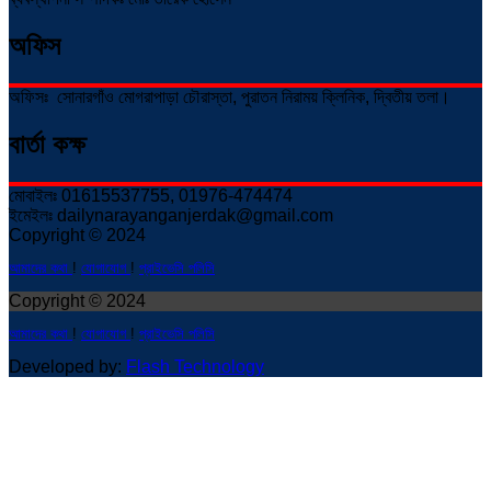
অফিস
অফিসঃ সোনারগাঁও মোগরাপাড়া চৌরাস্তা, পুরাতন নিরাময় ক্লিনিক, দ্বিতীয় তলা।
বার্তা কক্ষ
মোবাইলঃ 01615537755, 01976-474474
ইমেইলঃ dailynarayanganjerdak@gmail.com
Copyright © 2024
আমাদের কথা
!
যোগাযোগ
!
প্রাইভেসি পলিসি
Copyright © 2024
আমাদের কথা
!
যোগাযোগ
!
প্রাইভেসি পলিসি
Developed by:
Flash Technology