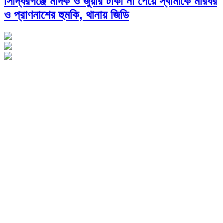
সিদ্ধিরগঞ্জে মাদক ও জুয়ার টাকা না পেয়ে স্বামীকে মারধর
ও প্রাণনাশের হুমকি, থানায় জিডি