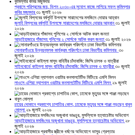
প্রবাসে পরিশ্রমের জয়, ভিশন ২০৩০-এর সুযোগ কাজে লাগিয়ে সফল কুমিল্লার
কবির মজুমদার
৩১ জুলাই ২০২৬
জুলাই বিপ্লবের বর্ষপূর্তি উপলক্ষে সারাদেশের মসজিদে দোয়ার আহ্বান
৩১ জুলাই
২০২৬
আড়াইহাজারে গাঁজাসহ পুলিশের ২ সোর্সকে আটক করল জনতা
৩১ জুলাই ২০২৬
সোনারগাঁওয়ে উন্নয়নমূলক কার্যক্রম পরিদর্শনে ঢাকা বিভাগীয় কমিশনার
৩০
জুলাই ২০২৬
সাইনবোর্ডে কাইল্লা মাসুদ বাহিনীর চাঁদাবাজি: জিম্মি চালক ও যাত্রীরা
৩০ জুলাই
২০২৬
লাওসে এশিয়া ন্যাশনাল ওয়াটার কনসালটেটিভ মিটিংয়ে এমপি মিলন
২৯ জুলাই
২০২৬
চায়ের দোকানে প্রকাশ্যে চাপাতির কোপ, ঢামেকে মৃত্যুর সঙ্গে পাঞ্জা লড়ছেন বাবুল
মোল্লা
২৯ জুলাই ২০২৬
আড়াইহাজারে মস‌জি‌দের অজুখানা ভাঙচুর, মুসল্লিকে হত্যাচেষ্টার অভিযোগ
২৮
জুলাই ২০২৬