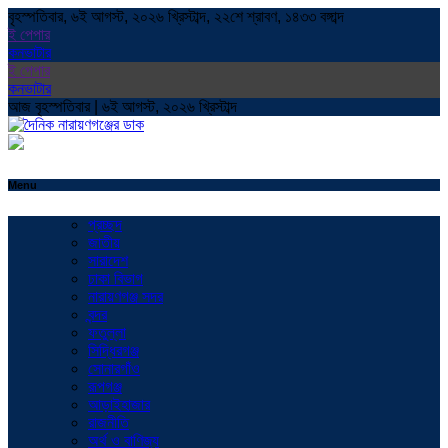
বৃহস্পতিবার, ৬ই আগস্ট, ২০২৬ খ্রিস্টাব্দ, ২২শে শ্রাবণ, ১৪৩৩ বঙ্গাব্দ
ই পেপার
কনভাটার
ই পেপার
কনভাটার
আজ বৃহস্পতিবার | ৬ই আগস্ট, ২০২৬ খ্রিস্টাব্দ
Menu
প্রচ্ছদ
জাতীয়
সারাদেশ
ঢাকা বিভাগ
নারায়ণগঞ্জ সদর
বন্দর
ফতুল্লা
সিদ্ধিরগঞ্জ
সোনারগাঁও
রূপগঞ্জ
আড়াইহাজার
রাজনীতি
অর্থ ও বাণিজ্য