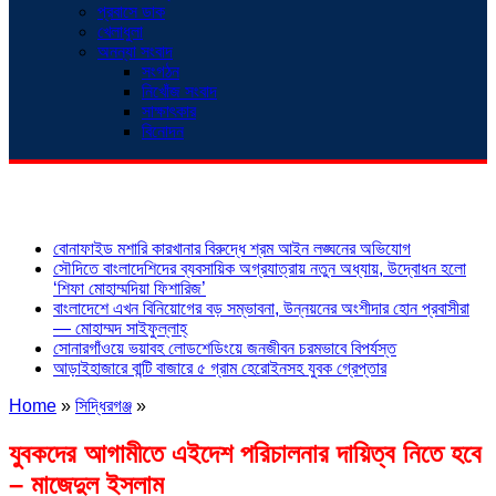
প্রবাসে ডাক
খেলাধুলা
অনন্যা সংবাদ
সংগঠন
নিখোঁজ সংবাদ
সাক্ষাৎকার
বিনোদন
শিরোনাম
বোনাফাইড মশারি কারখানার বিরুদ্ধে শ্রম আইন লঙ্ঘনের অভিযোগ
সৌদিতে বাংলাদেশিদের ব্যবসায়িক অগ্রযাত্রায় নতুন অধ্যায়, উদ্বোধন হলো
‘শিফা মোহাম্মদিয়া ফিশারিজ’
বাংলাদেশে এখন বিনিয়োগের বড় সম্ভাবনা, উন্নয়নের অংশীদার হোন প্রবাসীরা
— মোহাম্মদ সাইফুল্লাহ্
সোনারগাঁওয়ে ভয়াবহ লোডশেডিংয়ে জনজীবন চরমভাবে বিপর্যস্ত
আড়াইহাজারে বান্টি বাজারে ৫ গ্রাম হেরোইনসহ যুবক গ্রেপ্তার
Home
»
সিদ্ধিরগঞ্জ
»
যুবকদের আগামীতে এইদেশ পরিচালনার দায়িত্ব নিতে হবে
– মাজেদুল ইসলাম