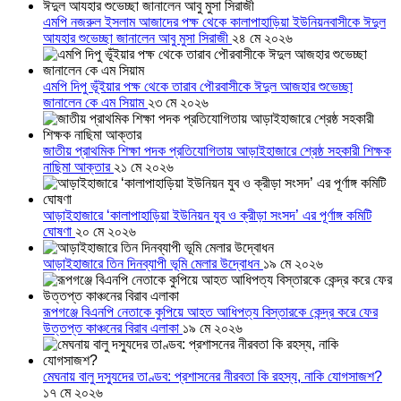
এমপি নজরুল ইসলাম আজাদের পক্ষ থেকে কালাপাহাড়িয়া ইউনিয়নবাসীকে ঈদুল
আযহার শুভেচ্ছা জানালেন আবু মুসা সিরাজী
২৪ মে ২০২৬
এমপি দিপু ভূঁইয়ার পক্ষ থেকে তারাব পৌরবাসীকে ঈদুল আজহার শুভেচ্ছা
জানালেন কে এম সিয়াম
২৩ মে ২০২৬
জাতীয় প্রাথমিক শিক্ষা পদক প্রতিযোগিতায় আড়াইহাজারে শ্রেষ্ঠ সহকারী শিক্ষক
নাছিমা আক্তার
২১ মে ২০২৬
আড়াইহাজারে ‘কালাপাহাড়িয়া ইউনিয়ন যুব ও ক্রীড়া সংসদ’ এর পূর্ণাঙ্গ কমিটি
ঘোষণা
২০ মে ২০২৬
আড়াইহাজারে তিন দিনব্যাপী ভূমি মেলার উদ্বোধন
১৯ মে ২০২৬
রূপগঞ্জে বিএনপি নেতাকে কুপিয়ে আহত আধিপত্য বিস্তারকে কেন্দ্র করে ফের
উত্তপ্ত কাঞ্চনের বিরাব এলাকা
১৯ মে ২০২৬
মেঘনায় বালু দস্যুদের তাণ্ডব: প্রশাসনের নীরবতা কি রহস্য, নাকি যোগসাজশ?
১৭ মে ২০২৬