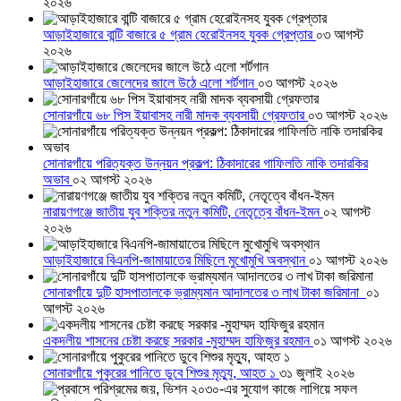
২০২৬
আড়াইহাজারে বান্টি বাজারে ৫ গ্রাম হেরোইনসহ যুবক গ্রেপ্তার
০৩ আগস্ট
২০২৬
আড়াইহাজারে জেলেদের জালে উঠে এলো শর্টগান
০৩ আগস্ট ২০২৬
সোনারগাঁয়ে ৬৮ পিস ইয়াবাসহ নারী মাদক ব্যবসায়ী গ্রেফতার
০৩ আগস্ট ২০২৬
সোনারগাঁয়ে পরিত্যক্ত উন্নয়ন প্রকল্প: ঠিকাদারের গাফিলতি নাকি তদারকির
অভাব
০২ আগস্ট ২০২৬
নারায়ণগঞ্জে জাতীয় যুব শক্তির নতুন কমিটি, নেতৃত্বে বাঁধন-ইমন
০২ আগস্ট
২০২৬
আড়াইহাজারে বিএনপি-জামায়াতের মিছিলে মুখোমুখি অবস্থান
০১ আগস্ট ২০২৬
সোনারগাঁয়ে দুটি হাসপাতালকে ভ্রাম্যমান আদালতের ৩ লাখ টাকা জরিমানা
০১
আগস্ট ২০২৬
একদলীয় শাসনের চেষ্টা করছে সরকার -মুহাম্মদ হাফিজুর রহমান
০১ আগস্ট ২০২৬
সোনারগাঁয়ে পুকুরের পানিতে ডুবে শিশুর মৃত্যু, আহত ১
৩১ জুলাই ২০২৬