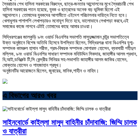
স্বৈরাচার শেখ হাসিনা সরকারের বিরুদ্ধে, ছাত্র-জনতার আন্দোলনের মুখে স্বৈরাচারী শেখ
হাসিনা সরকারের পতন হয়েছে, যুবক ও ছাত্রদের অনেক বড় ভূমিকা ছিলো এই
আন্দোলনে। তোমাদের যুবকদের আগামীতে এইদেশ পরিচালনার দায়িত্ব নিতে হবে।
খেলাধুলার পাশাপশি লেখাপড়ায়ও মনোযুগ দিতে হবে, ভালোভাবে লেখাপড়া করবে,এই
সমাজের কাজে লাগবে এটাই তোমাদের কাছে আমার চাওয়া।
সিদ্ধিরগঞ্জের জালকুড়ি ৯নং ওয়ার্ড বিএনপির সভাপতি মাসুদুজ্জামান মন্টুর সভাপতিত্বে
উক্ত অনুষ্ঠানে বিশেষ অতিথি হিসেবে উপস্থিত ছিলেন, সিদ্ধিরগঞ্জ থানা বিএনপির যুগ্ম-
সম্পাদক কামরুল হাসান শরীফ, শ্রম-বিষয়ক সম্পাদক মোশারফ হোসেন, ব্যবসায়ী শহীদুল
মল্লিক, ৯নং ওয়ার্ড বিএনপির সাধারণ সম্পাদক মহিউদ্দিন সিকদার, জাহাঙ্গীর আলম প্রধান,
বি,আই,ডবিøউ টি,সি কেন্দ্রীয় সিনিয়র সহ-সভাপতি জাহাঙ্গীর আলম জাকির হোসেন,
মোক্তার হোসেন ও শাহজাহান প্রমূখ।
অনুষ্ঠানটির আয়োজনে ছিলেন, জুবায়ের, মানিক,শাহীন ও নাহিদ।
এ বিভাগের আরও খবর
সাইনবোর্ডে কাইল্লা মাসুদ বাহিনীর চাঁদাবাজি: জিম্মি চালক
ও যাত্রীরা