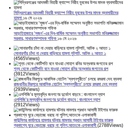
সিদ্ধিরগঞ্জের আদমজী বিহারী ক্যাম্পে নিরীহ যুবকের উপর মাদক ব্যবসায়ীদের
হামলা
১৬ মে ২০২৬
আড়াইহাজারে ‘সুজন’-এর দ্বি-বার্ষিক সম্মেলন অনুষ্ঠিত সভাপতি মনিরুজ্জামান
সরকার, সাধারণসম্পাদক শফিক
১৬ মে ২০২৬
সোনারগাঁয় চাঁদা না দেয়ায় বাড়িঘরে হামলা লুটপাট, আটক ২ আহত ১
(4565Views)
শূন্য থেকে কোটিপতি বনে যাওয়া সোহাগ রনির অন্ধকার জগতের গল্প
(3912Views)
রাজধানীর মিরপুরে আবাসিক হোটেল ‘স্বপ্নপুরীতে’ চলছে রমরমা দেহ ব্যবসা
(2939Views)
এলপিজি’র মূল্যবৃদ্ধি জনগণের দুর্ভোগ বাড়বে : বাংলাদেশ ন্যাপ
(2912Views)
কাউন্সিলর কার্যালয়ে হামলার ঘটনায় মামলার প্রধান আসামী টাইগার ফারুক
প্রকাশ্যে ঘুরে বেড়াচ্ছে ধরছে না পুলিশ,আতংকে এলাকাবাসী
(2788Views)